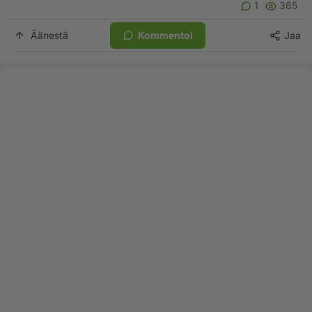
1
365
Äänestä
Kommentoi
Jaa