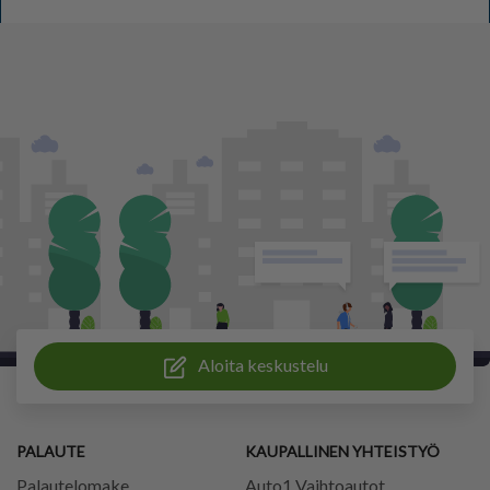
Aloita keskustelu
PALAUTE
KAUPALLINEN YHTEISTYÖ
Palautelomake
Auto1 Vaihtoautot