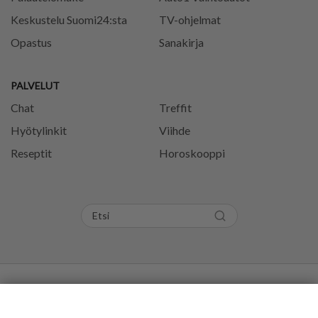
Keskustelu Suomi24:sta
TV-ohjelmat
Opastus
Sanakirja
PALVELUT
Chat
Treffit
Hyötylinkit
Viihde
Reseptit
Horoskooppi
Tietosuojaseloste
Käyttöehdot
Evästeasetukset
Kommentoi
Kuumat
Trendaavat
Aihe
Säännöt