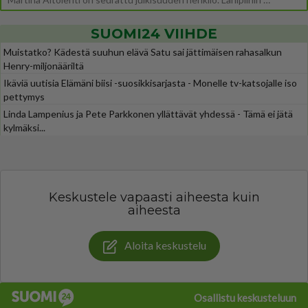
SUOMI24 VIIHDE
Muistatko? Kädestä suuhun elävä Satu sai jättimäisen rahasalkun
Henry-miljonääriltä
Ikäviä uutisia Elämäni biisi -suosikkisarjasta - Monelle tv-katsojalle iso
pettymys
Linda Lampenius ja Pete Parkkonen yllättävät yhdessä - Tämä ei jätä
kylmäksi...
Keskustele vapaasti aiheesta kuin
aiheesta
Aloita keskustelu
Osallistu keskusteluun