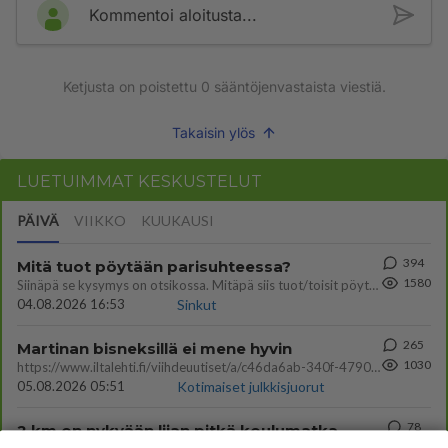
Kommentoi aloitusta...
Ketjusta on poistettu
0
sääntöjenvastaista viestiä.
Takaisin ylös
LUETUIMMAT KESKUSTELUT
PÄIVÄ
VIIKKO
KUUKAUSI
394
Mitä tuot pöytään parisuhteessa?
1580
Siinäpä se kysymys on otsikossa. Mitäpä siis tuot/toisit pöytään parisuhteessa? Oletko mies vai nainen? Koetko sen mitä
04.08.2026 16:53
Sinkut
265
Martinan bisneksillä ei mene hyvin
1030
https://www.iltalehti.fi/viihdeuutiset/a/c46da6ab-340f-4790-aaa7-0865eed2336 Yrityksen konkurssihakemus on tullut kärä
05.08.2026 05:51
Kotimaiset julkkisjuorut
78
2 km on nykyään liian pitkä koulumatka
880