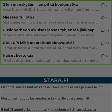
2 km on nykyään liian pitkä koulumatka
78
Hesarissa päivitellään lapset joutuu nyt kulkemaan 2 km kouluun jösses. Ruostefillarilla tuo matka menee vaikka miten äk
Miesten tuijotus
40
Mutta mies vain tuijottaa, siinä vaiheessa käännän itse pään pois. Mikä juttu? Yleensä jos joku tuijottaa tai katsoo, hä
Uusioperheen aikuiset lapset tyhjentää jääkaapin käydessään
41
Miten selvittäisitte seuraavan ongelman, meillä on uusioperhe, minulla teini-ikäiset lapset ja puolisolla aikuiset, jotk
GALLUP: Mikä on arkiruokabravuurisi?
14
Lomat on monella lomailtu ja arki alkaa. Se voi tarkoittaa myös sitä, että grillailut on grillattu ja palataan arjen ruo
Naiset kertokaa
43
Miksi se että mies on seksuaalinen ja haluaa seksiä ja te olette hänen mielestänne haluttava on vastenmielistä? Mikä sii
STARA.FI
Ellinoora Tanssii tähtien kanssa: ”Aika sanoa asioille ja elämälle joo”
Hesburger luopuu lastenateriasta – tilalle uusi ateriamalli
Blind Channel palaa tauoltaan – paluukonsertti marraskuussa