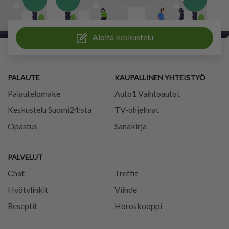
Aloita keskustelu
PALAUTE
KAUPALLINEN YHTEISTYÖ
Palautelomake
Auto1 Vaihtoautot
Keskustelu Suomi24:sta
TV-ohjelmat
Opastus
Sanakirja
PALVELUT
Chat
Treffit
Hyötylinkit
Viihde
Reseptit
Horoskooppi