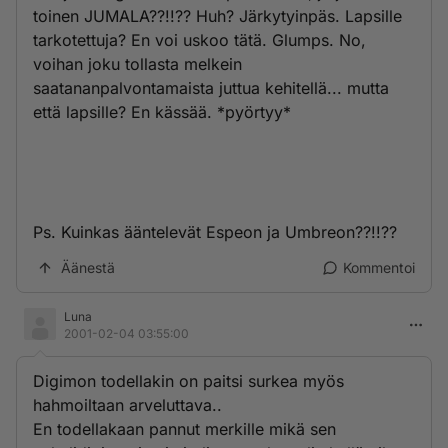
toinen JUMALA??!!?? Huh? Järkytyinpäs. Lapsille
tarkotettuja? En voi uskoo tätä. Glumps. No,
voihan joku tollasta melkein
saatananpalvontamaista juttua kehitellä... mutta
että lapsille? En kässää. *pyörtyy*
Ps. Kuinkas ääntelevät Espeon ja Umbreon??!!??
Äänestä
Kommentoi
Luna
2001-02-04 03:55:00
Digimon todellakin on paitsi surkea myös
hahmoiltaan arveluttava..
En todellakaan pannut merkille mikä sen