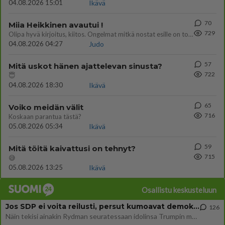
04.08.2026 15:01
Ikävä
70
Miia Heikkinen avautui !
729
Olipa hyvä kirjoitus, kiitos. Ongelmat mitkä nostat esille on todellisia ja tämä ylimielisyys totta ja se näkyy kaikessa
04.08.2026 04:27
Judo
57
Mitä uskot hänen ajattelevan sinusta?
722
😇
04.08.2026 18:30
Ikävä
65
Voiko meidän välit
716
Koskaan parantua tästä?
05.08.2026 05:34
Ikävä
59
Mitä töitä kaivattusi on tehnyt?
715
😅
05.08.2026 13:25
Ikävä
Osallistu keskusteluun
Jos SDP ei voita reilusti, persut kumoavat demokratian Suomesta
126
Näin tekisi ainakin Rydman seuratessaan idolinsa Trumpin mallia https://www.is.fi/politiikka/art-2000012187244.html