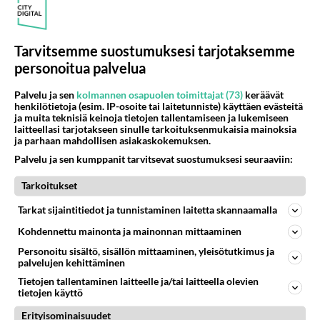
-charizard-
kirjoitti:
No jo on...tollasii digimonei ei sais kyll lapsil näyttää
TV:st!Nehän innostuu siitä ja tiiä mitä ne keksii!!!!
Tarvitsemme suostumuksesi tarjotaksemme
personoitua palvelua
olen tosiaan sitä mieltä että koko ohjelma antaa
Palvelu ja sen
kolmannen osapuolen toimittajat (73)
keräävät
huonoa esikuvaa pikku
henkilötietoja (esim. IP-osoite tai laitetunniste) käyttäen evästeitä
lapsille,jotka eivät vielä oikein tajua tätä mailman
ja muita teknisiä keinoja tietojen tallentamiseen ja lukemiseen
laitteellasi tarjotakseen sinulle tarkoituksenmukaisia mainoksia
menoa.....
ja parhaan mahdollisen asiakaskokemuksen.
aluksi otin digimonin ihan typeränä
Palvelu ja sen kumppanit tarvitsevat suostumuksesi seuraaviin:
jäljitelmänä mutta tuo jo menee yli
ymmärryksen!entäs jos pikku lapset rupee
Tarkoitukset
ihailemaan tätä satamonia sen
Tarkat sijaintitiedot ja tunnistaminen laitetta skannaamalla
voimien takia?!digimon pitäis lopettaa,toisin kuin
Kohdennettu mainonta ja mainonnan mittaaminen
pokémon!
Personoitu sisältö, sisällön mittaaminen, yleisötutkimus ja
Äänestä
Kommentoi
palvelujen kehittäminen
Tietojen tallentaminen laitteelle ja/tai laitteella olevien
tietojen käyttö
n.t
2001-03-02 15:20:00
Erityisominaisuudet