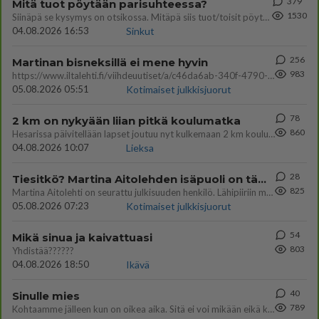
379
Mitä tuot pöytään parisuhteessa?
1530
Siinäpä se kysymys on otsikossa. Mitäpä siis tuot/toisit pöytään parisuhteessa? Oletko mies vai nainen? Koetko sen mitä
04.08.2026 16:53
Sinkut
256
Martinan bisneksillä ei mene hyvin
983
https://www.iltalehti.fi/viihdeuutiset/a/c46da6ab-340f-4790-aaa7-0865eed2336 Yrityksen konkurssihakemus on tullut kärä
05.08.2026 05:51
Kotimaiset julkkisjuorut
78
2 km on nykyään liian pitkä koulumatka
860
Hesarissa päivitellään lapset joutuu nyt kulkemaan 2 km kouluun jösses. Ruostefillarilla tuo matka menee vaikka miten äk
04.08.2026 10:07
Lieksa
28
Tiesitkö? Martina Aitolehden isäpuoli on tämä suosittu laulaja
825
Martina Aitolehti on seurattu julkisuuden henkilö. Lähipiiriin mahtuu muitakin tunnettuja henkilöitä. Tiesitkö, että Ma
05.08.2026 07:23
Kotimaiset julkkisjuorut
54
Mikä sinua ja kaivattuasi
803
Yhdistää??????
04.08.2026 18:50
Ikävä
40
Sinulle mies
789
Kohtaamme jälleen kun on oikea aika. Sitä ei voi mikään eikä kukaan estää <3 <3