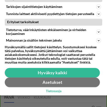
ku mä sain synttäri-lahjaks digi(piip)
Tarkkojen sijaintitietojen käyttäminen
kortteja mä revin ne kappaleiks!
Tunnista laitteet aktiivisesti pyydettyjen tietojen perusteella
antaa huonoo mallii pikku-lapsille nää
digit
Erityiset tarkoitukset
Tietoturva, väärinkäytösten ehkäiseminen ja virheiden
Äänestä
Kommentoi
korjaaminen
Mainonnan ja sisällön tekninen jakelu
Hyväksymällä sallit tietojesi käsittelyn. Suostumuksesi koskee
Kommentoi aloitusta...
tätä palvelua, hyväksymättä jättäminen voi vaikuttaa
asiakaskokemukseesi. Jotkut teknologiat saattavat perustella
tietojen käsittelyä oikeutetulla edulla, voit vastustaa tätä tai
muuttaa muita asetuksia klikkaamalla "Asetukset" linkkiä.
Ketjusta on poistettu
0
sääntöjenvastaista viestiä.
Hyväksy kaikki
Takaisin ylös
Asetukset
LUETUIMMAT KESKUSTELUT
Tietosuoja
PÄIVÄ
VIIKKO
KUUKAUSI