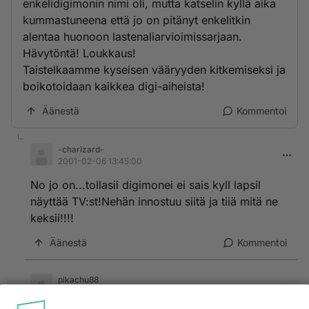
enkelidigimonin nimi oli, mutta katselin kyllä aika
kummastuneena että jo on pitänyt enkelitkin
alentaa huonoon lastenaliarvioimissarjaan.
Hävytöntä! Loukkaus!
Taistelkaamme kyseisen vääryyden kitkemiseksi ja
boikotoidaan kaikkea digi-aiheista!
Äänestä
Kommentoi
-charizard-
2001-02-06 13:45:00
No jo on...tollasii digimonei ei sais kyll lapsil
näyttää TV:st!Nehän innostuu siitä ja tiiä mitä ne
keksii!!!!
Äänestä
Kommentoi
pikachu88
2001-02-09 10:53:00