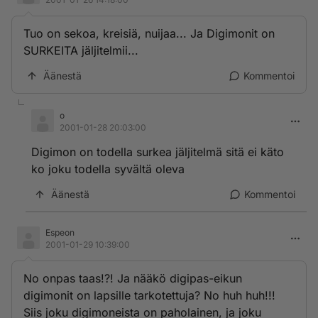
Tuo on sekoa, kreisiä, nuijaa... Ja Digimonit on
SURKEITA jäljitelmii...
Äänestä
Kommentoi
o
2001-01-28 20:03:00
Digimon on todella surkea jäljitelmä sitä ei käto
ko joku todella syvältä oleva
Äänestä
Kommentoi
Espeon
2001-01-29 10:39:00
No onpas taas!?! Ja nääkö digipas-eikun
digimonit on lapsille tarkotettuja? No huh huh!!!
Siis joku digimoneista on paholainen, ja joku