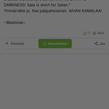
DARKNESS! Sata is short for Satan."
Ymmärrätte jo. Itse pääpaholainen. AIVAN KAMALAA!
~Blastoise~
7
469
Äänestä
Kommentoi
Jaa