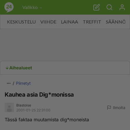
Valikko
KESKUSTELU
VIIHDE
LAINAA
TREFFIT
SÄÄNNÖT
Aihealueet
Piirretyt
Kauhea asia Dig*monissa
Blastoise
Ilmoita
2001-01-25 22:31:00
Tässä faktaa muutamista dig*moneista