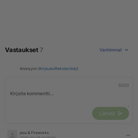
Vastaukset
7
Vanhimmat
Anonyymi (
Kirjaudu
/
Rekisteröidy
)
5000
Lähetä
jasu & Fireworks
2001-01-26 14:18:00