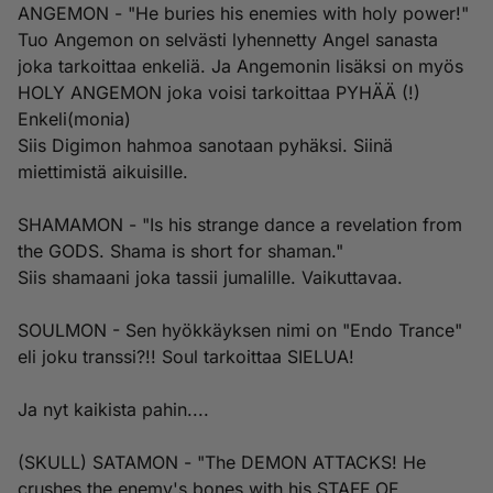
ANGEMON - "He buries his enemies with holy power!"
Tuo Angemon on selvästi lyhennetty Angel sanasta
joka tarkoittaa enkeliä. Ja Angemonin lisäksi on myös
HOLY ANGEMON joka voisi tarkoittaa PYHÄÄ (!)
Enkeli(monia)
Siis Digimon hahmoa sanotaan pyhäksi. Siinä
miettimistä aikuisille.
SHAMAMON - "Is his strange dance a revelation from
the GODS. Shama is short for shaman."
Siis shamaani joka tassii jumalille. Vaikuttavaa.
SOULMON - Sen hyökkäyksen nimi on "Endo Trance"
eli joku transsi?!! Soul tarkoittaa SIELUA!
Ja nyt kaikista pahin....
(SKULL) SATAMON - "The DEMON ATTACKS! He
crushes the enemy's bones with his STAFF OF