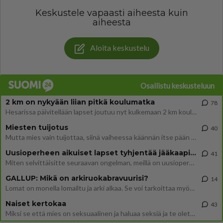
Keskustele vapaasti aiheesta kuin
aiheesta
Aloita keskustelu
Osallistu keskusteluun
2 km on nykyään liian pitkä koulumatka
78
Hesarissa päivitellään lapset joutuu nyt kulkemaan 2 km kouluun jösses. Ruostefillarilla tuo matka menee vaikka miten äk
Miesten tuijotus
40
Mutta mies vain tuijottaa, siinä vaiheessa käännän itse pään pois. Mikä juttu? Yleensä jos joku tuijottaa tai katsoo, hä
Uusioperheen aikuiset lapset tyhjentää jääkaapin käydessään
41
Miten selvittäisitte seuraavan ongelman, meillä on uusioperhe, minulla teini-ikäiset lapset ja puolisolla aikuiset, jotk
GALLUP: Mikä on arkiruokabravuurisi?
14
Lomat on monella lomailtu ja arki alkaa. Se voi tarkoittaa myös sitä, että grillailut on grillattu ja palataan arjen ruo
Naiset kertokaa
43
Miksi se että mies on seksuaalinen ja haluaa seksiä ja te olette hänen mielestänne haluttava on vastenmielistä? Mikä sii