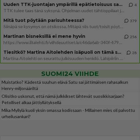
Uuden TTK-juontajan ympärillä epätietoisuus sakenee - Nyt MTV hämmentää soppaa
4
TTK tulee taas tänä syksynä. Ohjelman uudet tähtioppilaat julkistetaan torstaina 6. elokuuta klo 14 alkavassa lehdistö
Mitä tuot pöytään parisuhteessa?
379
Siinäpä se kysymys on otsikossa. Mitäpä siis tuot/toisit pöytään parisuhteessa? Oletko mies vai nainen? Koetko sen mitä
Martinan bisneksillä ei mene hyvin
256
https://www.iltalehti.fi/viihdeuutiset/a/c46da6ab-340f-4790-aaa7-0865eed2336 Yrityksen konkurssihakemus on tullut kärä
Tiesitkö? Martina Aitolehden isäpuoli on tämä suosittu laulaja
28
Martina Aitolehti on seurattu julkisuuden henkilö. Lähipiiriin mahtuu muitakin tunnettuja henkilöitä. Tiesitkö, että Ma
SUOMI24 VIIHDE
Muistatko? Kädestä suuhun elävä Satu sai jättimäisen rahasalkun
Henry-miljonääriltä
Olisitko uskonut, että nämä julkkikset lähtevät suosikkisarjaan?
Petolliset alkaa jättiyllätyksellä
Mika Myllylä kuoli yksin omassa kodissaan - Millainen mies oli palvottu
urheilusankari?