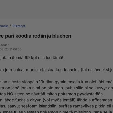
 radio
Piirretyt
ee pari koodia rediin ja bluehen.
ander
02-25 21:06:00
 jotain itemiä 99 kpl niin lue tämä!
tem jota haluat moninketaistaa kuudenneksi (tai neljänneksi 
dian citystä ylöspäin Viridian gymin tasolla kun olet lähtem
ta on jäbä jonka nimi on old man. puhu sille ni se kysyy: ar
staa NO sitten se näyttää miten pokemon pyydystetään.
en lähde fuchsia cityyn (voi myös lentää) lähde surffaamaan 
as. saavut seafoam islandsiin. surffaa rantaviivaa pitkin eli
 kunnes tulee vastaan pokemon nimeltä missigno. tapa se ja 