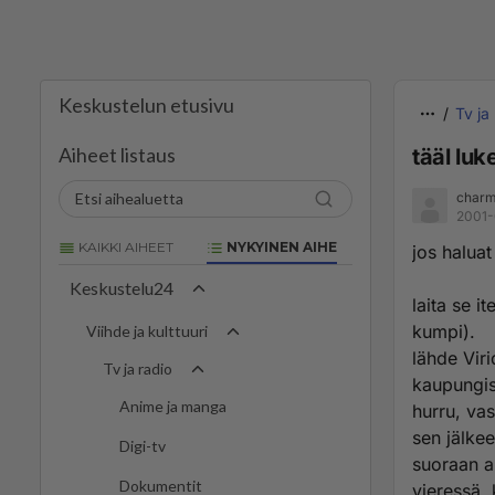
Keskustelun etusivu
Tv ja
Aiheet listaus
tääl luk
charm
2001-
KAIKKI AIHEET
NYKYINEN AIHE
jos haluat
Keskustelu24
laita se i
kumpi).
Viihde ja kulttuuri
lähde Viri
Tv ja radio
kaupungis
Anime ja manga
hurru, va
sen jälke
Digi-tv
suoraan al
Dokumentit
vieressä,