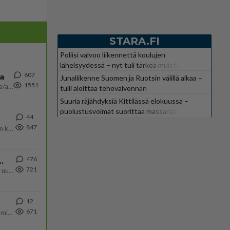
STARA.FI
Poliisi valvoo liikennettä koulujen
läheisyydessä – nyt tuli tärkeä muistutus
607
ta
Junaliikenne Suomen ja Ruotsin välillä alkaa –
1551
Näin tekisi ainakin Rydman seuratessaan idolinsa Trumpin mallia https://www.is.fi/politiikka/art-2000012187244.html
tulli aloittaa tehovalvonnan
Suuria räjähdyksiä Kittilässä elokuussa –
puolustusvoimat suorittaa massaräjäytyksiä
44
847
Olen säälittävä, mitä tulee sinun kohtaamiseen. Tunnen vaan itseni todella epävarmaksi sun kanssa. Jos minun olisi pitän
476
ä Ylen tänään julkaisemassa tuoreimmassa gallup-kyselyssä.
721
https://yle.fi/a/74-20239449 Perussuomalaisilla hurja- ja ylivoimaisesti suurin nousu tässä uudessa Ylen gallupissa. Kyl
12
671
Poliisin mukaan nuori oli lähes täysi-ikäinen. Ennen iltakuutta tulleen ilmoituksen mukaan ihminen oli joutunut mahdoll