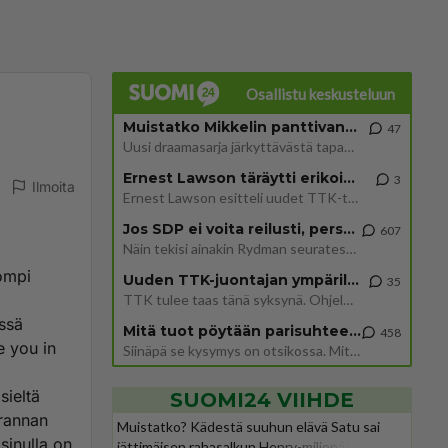
Osallistu keskusteluun
Muistatko Mikkelin panttivankidraaman?
47
Uusi draamasarja järkyttävästä tapauksesta on tulossa. Tositapahtumiin perustuva sarja ammentaa vuoden 1986 Mikkelin pan
Ernest Lawson täräytti erikoisen heiton TTK-lehdistötilaisuudessa: " Onko tässä tarkoituksena...?"
3
Ilmoita
Ernest Lawson esitteli uudet TTK-tähtioppilaat ja opettajat torstaina 6.8. lehdistölle. Tulevalla kaudella on yksi hausk
Jos SDP ei voita reilusti, persut kumoavat demokratian Suomesta
607
Näin tekisi ainakin Rydman seuratessaan idolinsa Trumpin mallia https://www.is.fi/politiikka/art-2000012187244.html
jompi
Uuden TTK-juontajan ympärillä epätietoisuus sakenee - Nyt MTV hämmentää soppaa
35
TTK tulee taas tänä syksynä. Ohjelman uudet tähtioppilaat julkistetaan torstaina 6. elokuuta klo 14 alkavassa lehdistö
ässä
Mitä tuot pöytään parisuhteessa?
458
e you in
Siinäpä se kysymys on otsikossa. Mitäpä siis tuot/toisit pöytään parisuhteessa? Oletko mies vai nainen? Koetko sen mitä
sieltä
SUOMI24 VIIHDE
 rannan
Muistatko? Kädestä suuhun elävä Satu sai
sinulla on
jättimäisen rahasalkun Henry-miljonääriltä