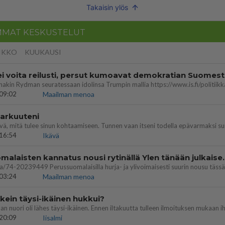
Takaisin ylös
MMAT KESKUSTELUT
IKKO
KUUKAUSI
ei voita reilusti, persut kumoavat demokratian Suomes
09:02
Maailman menoa
 arkuuteni
16:54
Ikävä
Perussuomalaisten kannatus nousi rytinäll
03:24
Maailman menoa
ein täysi-ikäinen hukkui?
20:09
Iisalmi