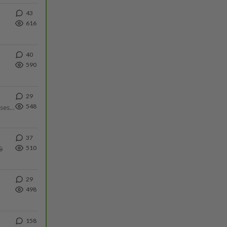
43
616
40
590
29
548
Yhtä paljon, kuin minä sinusta? Haaveissa ollaan kahdestaan, rauhassa ja lähennytään fyysisesti ja tutustutaan syvemmin
37
510

29
498
158