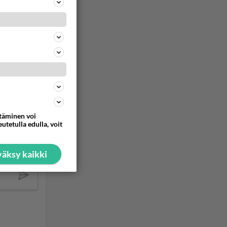
ttäminen voi
utetulla edulla, voit
ommentoi
äksy kaikki