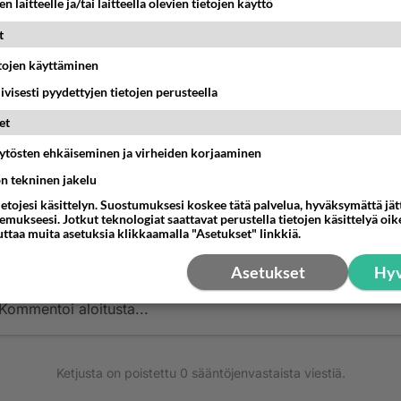
n laitteelle ja/tai laitteella olevien tietojen käyttö
luut yheksännen merkin nii juttele old
t
kaa kahesti(vai kolmesti)ja vastaa aina no
 lennä siihen blainen kaupunkiin ja surfaat
etojen käyttäminen
s vedessä ja puoleks maalla sitten ssaatat
iivisesti pyydettyjen tietojen perusteella
 blainen ja muita kouluttaji hän käyttää
et
vahvoja pokemoneja kuten noin 80.l missingoo
tät tätä koodia omalla vastuulla koska
äytösten ehkäiseminen ja virheiden korjaaminen
ngo on niinsanottu viruspokemon jos tämä
ön tekninen jakelu
i mailaa mulle zoeltheman@suomi24.fi mailaa
ietojesi käsittelyn. Suostumuksesi koskee tätä palvelua, hyväksymättä jä
 toimii!!
mukseesi. Jotkut teknologiat saattavat perustella tietojen käsittelyä oike
uttaa muita asetuksia klikkaamalla "Asetukset" linkkiä.
nestä
K
Asetukset
Hyv
Kommentoi aloitusta...
Ketjusta on poistettu
0
sääntöjenvastaista viestiä.