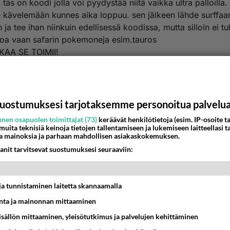
 täs on koodi jolla voi pyydystää niitä vaikka ultra palloilla
le kävelemään kunnes aika loppuu. sen jälkeen lähde surffa
 ja tee ihan niinkuin edellisessä koodissa, mutta silloin ei tu
oa vaan safarin pokemoneja esim.tauros
KAA SE TOIMII!
estä
K
harmander
uostumuksesi tarjotaksemme personoitua palvelu
001-02-25 21:11:00
nen osapuolen toimittajat (73)
keräävät henkilötietoja (esim. IP-osoite ta
illä on jotain järkeviä kyssäreitä pokemon peleihiin niin vast
 muita teknisiä keinoja tietojen tallentamiseen ja lukemiseen laitteellasi t
a mainoksia ja parhaan mahdollisen asiakaskokemuksen.
nestä
K
anit tarvitsevat suostumuksesi seuraaviin:
 salikouluttaja
001-03-15 17:41:00
t ja tunnistaminen laitetta skannaamalla
rmander
kirjoitti:
ta ja mainonnan mittaaminen
eillä on jotain järkeviä kyssäreitä pokemon peleihiin niin vastaan.
sisällön mittaaminen, yleisötutkimus ja palvelujen kehittäminen