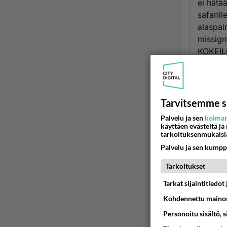
ei hätää
safaril
alaspain
missign
KOKEIL
Ään
c
Tarvitsemme s
2
Palvelu ja sen
kolman
jos te
käyttäen evästeitä ja
tarkoituksenmukaisi
Ää
Palvelu ja sen kumpp
Tarkoitukset
9
2
Tarkat sijaintitiedo
cha
Kohdennettu mainon
jos t
Personoitu sisältö, 