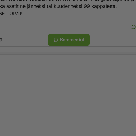
ka asetit neljänneksi tai kuudenneksi 99 kappaletta.
E TOIMII!
ä
Kommentoi