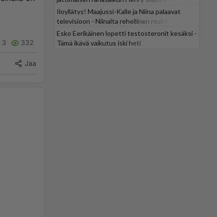
Iloyllätys! Maajussi-Kalle ja Niina palaavat
televisioon - Niinalta rehellinen reaktio:
"KÄÄKS!"
Esko Eerikäinen lopetti testosteronit kesäksi -
3
332
Tämä ikävä vaikutus iski heti
Jaa