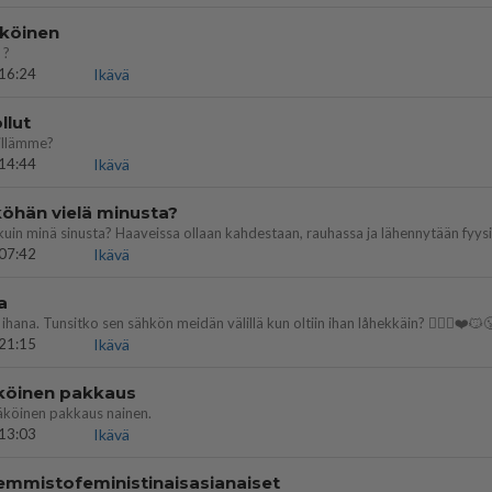
köinen
 ?
16:24
Ikävä
llut
illämme?
14:44
Ikävä
öhän vielä minusta?
07:42
Ikävä
a
ihana. Tunsitko sen sähkön meidän välillä kun oltiin ihan låhekkäin? 👩‍❤️‍👩❤️😼
21:15
Ikävä
köinen pakkaus
äköinen pakkaus nainen.
13:03
Ikävä
emmistofeministinaisasianaiset