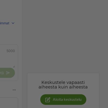
immat
5000
tä
Keskustele vapaasti
aiheesta kuin aiheesta
Aloita keskustelu