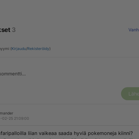
kset
3
Vanh
yymi (
Kirjaudu
/
Rekisteröidy
)
Lähe
rmander
-02-25 21:09:00
faripalloilla liian vaikeaa saada hyviä pokemoneja kiinni?