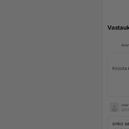
Vastau
Anon
cha
2001
onko sa