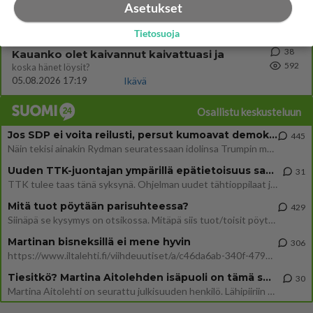
Asetukset
602
https://yle.fi/a/74-20239449 Perussuomalaisilla hurja- ja ylivoimaisesti suurin nousu tässä uudessa Ylen gallupissa. Kyl
06.08.2026 03:24
Maailman menoa
Tietosuoja
38
Kauanko olet kaivannut kaivattuasi ja
592
koska hänet löysit?
05.08.2026 17:19
Ikävä
Osallistu keskusteluun
Jos SDP ei voita reilusti, persut kumoavat demokratian Suomesta
445
Näin tekisi ainakin Rydman seuratessaan idolinsa Trumpin mallia https://www.is.fi/politiikka/art-2000012187244.html
Uuden TTK-juontajan ympärillä epätietoisuus sakenee - Nyt MTV hämmentää soppaa
31
TTK tulee taas tänä syksynä. Ohjelman uudet tähtioppilaat julkistetaan torstaina 6. elokuuta klo 14 alkavassa lehdistö
Mitä tuot pöytään parisuhteessa?
429
Siinäpä se kysymys on otsikossa. Mitäpä siis tuot/toisit pöytään parisuhteessa? Oletko mies vai nainen? Koetko sen mitä
Martinan bisneksillä ei mene hyvin
306
https://www.iltalehti.fi/viihdeuutiset/a/c46da6ab-340f-4790-aaa7-0865eed2336 Yrityksen konkurssihakemus on tullut kärä
Tiesitkö? Martina Aitolehden isäpuoli on tämä suosittu laulaja
30
Martina Aitolehti on seurattu julkisuuden henkilö. Lähipiiriin mahtuu muitakin tunnettuja henkilöitä. Tiesitkö, että Ma