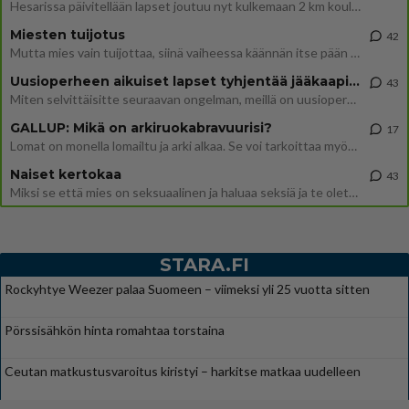
Hesarissa päivitellään lapset joutuu nyt kulkemaan 2 km kouluun jösses. Ruostefillarilla tuo matka menee vaikka miten äk
Miesten tuijotus
42
Mutta mies vain tuijottaa, siinä vaiheessa käännän itse pään pois. Mikä juttu? Yleensä jos joku tuijottaa tai katsoo, hä
Uusioperheen aikuiset lapset tyhjentää jääkaapin käydessään
43
Miten selvittäisitte seuraavan ongelman, meillä on uusioperhe, minulla teini-ikäiset lapset ja puolisolla aikuiset, jotk
GALLUP: Mikä on arkiruokabravuurisi?
17
Lomat on monella lomailtu ja arki alkaa. Se voi tarkoittaa myös sitä, että grillailut on grillattu ja palataan arjen ruo
Naiset kertokaa
43
Miksi se että mies on seksuaalinen ja haluaa seksiä ja te olette hänen mielestänne haluttava on vastenmielistä? Mikä sii
STARA.FI
Rockyhtye Weezer palaa Suomeen – viimeksi yli 25 vuotta sitten
Pörssisähkön hinta romahtaa torstaina
Ceutan matkustusvaroitus kiristyi – harkitse matkaa uudelleen