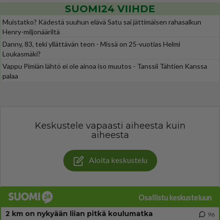
SUOMI24 VIIHDE
Muistatko? Kädestä suuhun elävä Satu sai jättimäisen rahasalkun
Henry-miljonääriltä
Danny, 83, teki yllättävän teon - Missä on 25-vuotias Helmi
Loukasmäki?
Vappu Pimiän lähtö ei ole ainoa iso muutos - Tanssii Tähtien Kanssa
palaa
Keskustele vapaasti aiheesta kuin
aiheesta
Aloita keskustelu
Osallistu keskusteluun
2 km on nykyään liian pitkä koulumatka
96