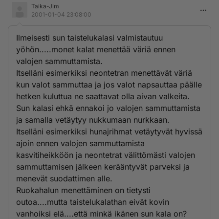
Taika-Jim
2001-01-04 23:08:00
Ilmeisesti sun taistelukalasi valmistautuu
yöhön.....monet kalat menettää väriä ennen
valojen sammuttamista.
Itselläni esimerkiksi neontetran menettävät väriä
kun valot sammuttaa ja jos valot napsauttaa päälle
hetken kuluttua ne saattavat olla aivan valkeita.
Sun kalasi ehkä ennakoi jo valojen sammuttamista
ja samalla vetäytyy nukkumaan nurkkaan.
Itselläni esimerkiksi hunajrihmat vetäytyvät hyvissä
ajoin ennen valojen sammuttamista
kasvitiheikköön ja neontetrat välittömästi valojen
sammuttamisen jälkeen kerääntyvät parveksi ja
menevät suodattimen alle.
Ruokahalun menettäminen on tietysti
outoa....mutta taistelukalathan eivät kovin
vanhoiksi elä....että minkä ikänen sun kala on?