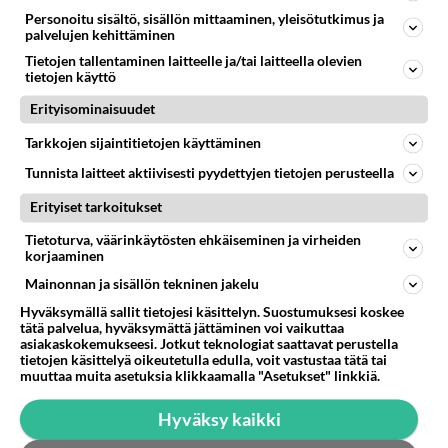
Personoitu sisältö, sisällön mittaaminen, yleisötutkimus ja
72
Voiko meidän välit
palvelujen kehittäminen
901
Koskaan parantua tästä?
Tietojen tallentaminen laitteelle ja/tai laitteella olevien
05.08.2026 05:34
Ikävä
tietojen käyttö
Erityisominaisuudet
443
Jos SDP ei voita reilusti, persut kumoavat demokratian Suomesta
825
Näin tekisi ainakin Rydman seuratessaan idolinsa Trumpin mallia https://www.is.fi/politiikka/art-2000012187244.html
Tarkkojen sijaintitietojen käyttäminen
06.08.2026 09:02
Maailman menoa
Tunnista laitteet aktiivisesti pyydettyjen tietojen perusteella
48
Onko kaivattusi
Erityiset tarkoitukset
671
Kummallinen jossakin suhteessa?
05.08.2026 17:47
Ikävä
Tietoturva, väärinkäytösten ehkäiseminen ja virheiden
korjaaminen
73
Mies, olenko ymmärtänyt oikein?
Mainonnan ja sisällön tekninen jakelu
625
Ystävyys/salainen suhde/molemmat ovat täysin poissuljettuja asioita? Nainen
Hyväksymällä sallit tietojesi käsittelyn. Suostumuksesi koskee
05.08.2026 11:40
Ikävä
tätä palvelua, hyväksymättä jättäminen voi vaikuttaa
asiakaskokemukseesi. Jotkut teknologiat saattavat perustella
91
tietojen käsittelyä oikeutetulla edulla, voit vastustaa tätä tai
Kiteen Pallon superpesisjoukkue pelaa huumeiden vaikutuksen alaisena
muuttaa muita asetuksia klikkaamalla "Asetukset" linkkiä.
616
Huumerikos. Yleisesti uskotaan, että se seikka, että eräs KiPan pelaaja kärähtää huumeista, on vain jäävuoren huippu. M
05.08.2026 03:21
Kitee
Hyväksy kaikki
462
Perussuomalaisten kannatus nousi rytinällä Ylen tänään julkaisemassa tuoreimmassa gallup-kyselyssä.