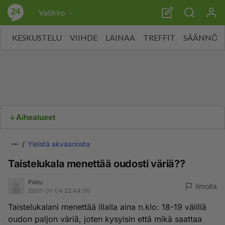
Valikko
KESKUSTELU
VIIHDE
LAINAA
TREFFIT
SÄÄNNÖT
Aihealueet
Yleistä akvaariosta
Taistelukala menettää oudosti väriä??
Pietu
Ilmoita
2001-01-04 22:44:00
Taistelukalani menettää illalla aina n.klo: 18-19 välillä
oudon paljon väriä, joten kysyisin että mikä saattaa