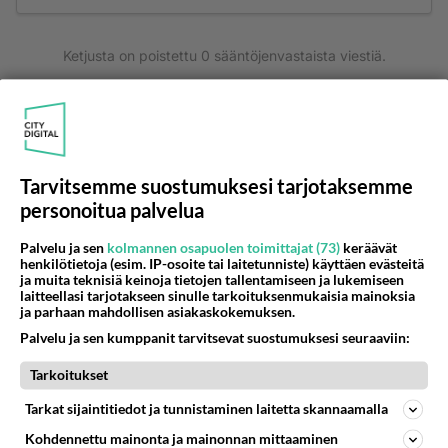
Ketjusta on poistettu
0
sääntöjenvastaista viestiä.
Takaisin ylös
LUETUIMMAT KESKUSTELUT
Tarvitsemme suostumuksesi tarjotaksemme
PÄIVÄ
VIIKKO
KUUKAUSI
personoitua palvelua
306
Martinan bisneksillä ei mene hyvin
Palvelu ja sen
kolmannen osapuolen toimittajat (73)
keräävät
1369
https://www.iltalehti.fi/viihdeuutiset/a/c46da6ab-340f-4790-aaa7-0865eed2336 Yrityksen konkurssihakemus on tullut kärä
henkilötietoja (esim. IP-osoite tai laitetunniste) käyttäen evästeitä
05.08.2026 05:51
Kotimaiset julkkisjuorut
ja muita teknisiä keinoja tietojen tallentamiseen ja lukemiseen
laitteellasi tarjotakseen sinulle tarkoituksenmukaisia mainoksia
ja parhaan mahdollisen asiakaskokemuksen.
30
Tiesitkö? Martina Aitolehden isäpuoli on tämä suosittu laulaja
1127
Martina Aitolehti on seurattu julkisuuden henkilö. Lähipiiriin mahtuu muitakin tunnettuja henkilöitä. Tiesitkö, että Ma
Palvelu ja sen kumppanit tarvitsevat suostumuksesi seuraaviin:
05.08.2026 07:23
Kotimaiset julkkisjuorut
Tarkoitukset
62
Mitä töitä kaivattusi on tehnyt?
Tarkat sijaintitiedot ja tunnistaminen laitetta skannaamalla
902
😅
05.08.2026 13:25
Ikävä
Kohdennettu mainonta ja mainonnan mittaaminen