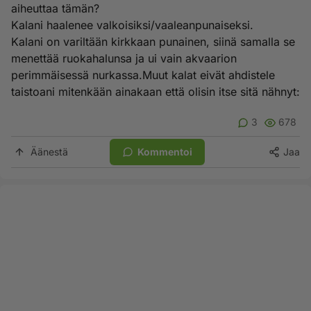
aiheuttaa tämän?
Kalani haalenee valkoisiksi/vaaleanpunaiseksi.
Kalani on variltään kirkkaan punainen, siinä samalla se
menettää ruokahalunsa ja ui vain akvaarion
perimmäisessä nurkassa.Muut kalat eivät ahdistele
taistoani mitenkään ainakaan että olisin itse sitä nähnyt:
3
678
Äänestä
Kommentoi
Jaa