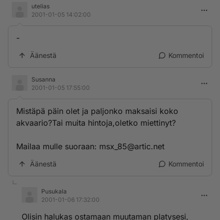
utelias
2001-01-05 14:02:00
-
Äänestä
Kommentoi
Susanna
2001-01-05 17:55:00
Mistäpä päin olet ja paljonko maksaisi koko
akvaario?Tai muita hintoja,oletko miettinyt?
Mailaa mulle suoraan: msx_85@artic.net
Äänestä
Kommentoi
Pusukala
2001-01-06 17:32:00
Olisin halukas ostamaan muutaman platysesi,