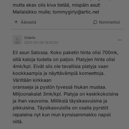
mutta ekax olis kiva tietää, mispäin asut!
Mailaisikko mulle; tommygirly@artic.net
Äänestä
Kommentoi
Gidella
2001-01-06 19:32:00
Eli asun Salossa. Koko paketin hinta olisi 700mk,
sillä kaloja todella on paljon. Platyjen hinta olisi
4mk/kpl. Eivät siis ole tavallisia platyja vaan
kookkaampia ja näyttävämpiä komeettoja.
Väriltään kirkkaan
oransseja ja pystön tyvessä hiukan mustaa.
Miljoonakalat 3mk/kpl. Platyja on keskikokoisina
ja ihan vauvoina. Milliksiä täysikasvuisina ja
pikkuisina. Täysikasvuisilla on osalla pyrstöt
repaleina nyt kun mun kynsisammakko napsii
niitä.