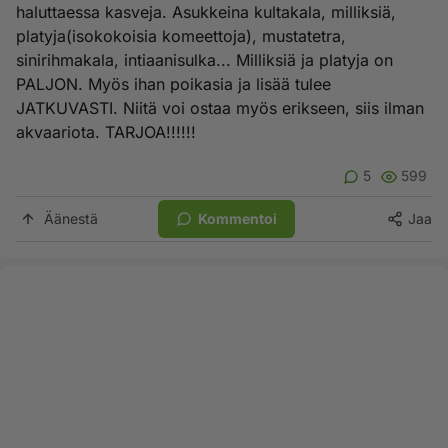
haluttaessa kasveja. Asukkeina kultakala, milliksiä,
platyja(isokokoisia komeettoja), mustatetra,
sinirihmakala, intiaanisulka... Milliksiä ja platyja on
PALJON. Myös ihan poikasia ja lisää tulee
JATKUVASTI. Niitä voi ostaa myös erikseen, siis ilman
akvaariota. TARJOA!!!!!!
5
599
Äänestä
Kommentoi
Jaa