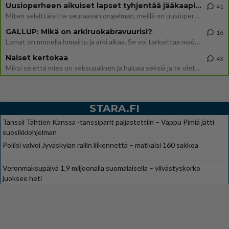
Uusioperheen aikuiset lapset tyhjentää jääkaapin käydessään
41
Miten selvittäisitte seuraavan ongelman, meillä on uusioperhe, minulla teini-ikäiset lapset ja puolisolla aikuiset, jotk
GALLUP: Mikä on arkiruokabravuurisi?
16
Lomat on monella lomailtu ja arki alkaa. Se voi tarkoittaa myös sitä, että grillailut on grillattu ja palataan arjen ruo
Naiset kertokaa
43
Miksi se että mies on seksuaalinen ja haluaa seksiä ja te olette hänen mielestänne haluttava on vastenmielistä? Mikä sii
STARA.FI
Tanssii Tähtien Kanssa -tanssiparit paljastettiin – Vappu Pimiä jätti
suosikkiohjelman
Poliisi valvoi Jyväskylän rallin liikennettä – mätkäisi 160 sakkoa
Veronmaksupäivä 1,9 miljoonalla suomalaisella – viivästyskorko
juoksee heti