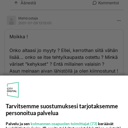
Äänestä
Kommentoi
Mahd.ostaja
2001-01-09 13:15:00
Moikka !
Onko altaasi jo myyty ? Ellei, kerrothan siitä vähän
lisää... onko se itse tehty/kaupasta ostettu ? Minkä
väriset "kehykset" ? Entä millainen valaisin ?
Asun meinaan aivan lähistöllä ja olen kiinnostunut !
Äänestä
Kommentoi
Kommentoi aloitusta...
Tarvitsemme suostumuksesi tarjotaksemme
personoitua palvelua
Ketjusta on poistettu
0
sääntöjenvastaista viestiä.
Palvelu ja sen
kolmannen osapuolen toimittajat (73)
keräävät