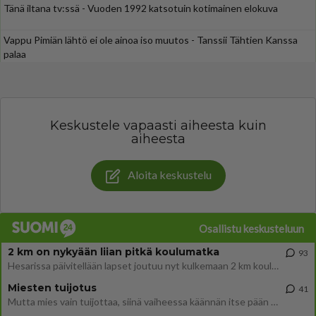
Tänä iltana tv:ssä - Vuoden 1992 katsotuin kotimainen elokuva
Vappu Pimiän lähtö ei ole ainoa iso muutos - Tanssii Tähtien Kanssa
palaa
Keskustele vapaasti aiheesta kuin
aiheesta
Aloita keskustelu
Osallistu keskusteluun
2 km on nykyään liian pitkä koulumatka
93
Hesarissa päivitellään lapset joutuu nyt kulkemaan 2 km kouluun jösses. Ruostefillarilla tuo matka menee vaikka miten äk
Miesten tuijotus
41
Mutta mies vain tuijottaa, siinä vaiheessa käännän itse pään pois. Mikä juttu? Yleensä jos joku tuijottaa tai katsoo, hä