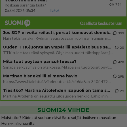
794
Koskaan parantua tästä?
05.08.2026 05:34
Ikävä
Osallistu keskusteluun
Jos SDP ei voita reilusti, persut kumoavat demokratian Suomesta
399
Näin tekisi ainakin Rydman seuratessaan idolinsa Trumpin mallia https://www.is.fi/politiikka/art-2000012187244.html
Uuden TTK-juontajan ympärillä epätietoisuus sakenee - Nyt MTV hämmentää soppaa
20
TTK tulee taas tänä syksynä. Ohjelman uudet tähtioppilaat julkistetaan torstaina 6. elokuuta klo 14 alkavassa lehdistö
Mitä tuot pöytään parisuhteessa?
420
Siinäpä se kysymys on otsikossa. Mitäpä siis tuot/toisit pöytään parisuhteessa? Oletko mies vai nainen? Koetko sen mitä
Martinan bisneksillä ei mene hyvin
298
https://www.iltalehti.fi/viihdeuutiset/a/c46da6ab-340f-4790-aaa7-0865eed2336 Yrityksen konkurssihakemus on tullut kärä
Tiesitkö? Martina Aitolehden isäpuoli on tämä suosittu laulaja
29
Martina Aitolehti on seurattu julkisuuden henkilö. Lähipiiriin mahtuu muitakin tunnettuja henkilöitä. Tiesitkö, että Ma
SUOMI24 VIIHDE
Muistatko? Kädestä suuhun elävä Satu sai jättimäisen rahasalkun
Henry-miljonääriltä