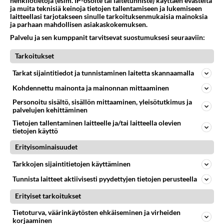
henkilötietoja (esim. IP-osoite tai laitetunniste) käyttäen evästeitä
ja muita teknisiä keinoja tietojen tallentamiseen ja lukemiseen
Takaisin ylös
laitteellasi tarjotakseen sinulle tarkoituksenmukaisia mainoksia
ja parhaan mahdollisen asiakaskokemuksen.
LUETUIMMAT KESKUSTELUT
Palvelu ja sen kumppanit tarvitsevat suostumuksesi seuraaviin:
PÄIVÄ
VIIKKO
KUUKAUSI
Tarkoitukset
Tarkat sijaintitiedot ja tunnistaminen laitetta skannaamalla
420
Mitä tuot pöytään parisuhteessa?
1780
Kohdennettu mainonta ja mainonnan mittaaminen
Siinäpä se kysymys on otsikossa. Mitäpä siis tuot/toisit pöytään parisuhteessa? Oletko mies vai nainen? Koetko sen mitä
04.08.2026 16:53
Sinkut
Personoitu sisältö, sisällön mittaaminen, yleisötutkimus ja
palvelujen kehittäminen
298
Martinan bisneksillä ei mene hyvin
Tietojen tallentaminen laitteelle ja/tai laitteella olevien
1178
https://www.iltalehti.fi/viihdeuutiset/a/c46da6ab-340f-4790-aaa7-0865eed2336 Yrityksen konkurssihakemus on tullut kärä
tietojen käyttö
05.08.2026 05:51
Kotimaiset julkkisjuorut
Erityisominaisuudet
93
2 km on nykyään liian pitkä koulumatka
Tarkkojen sijaintitietojen käyttäminen
1001
Hesarissa päivitellään lapset joutuu nyt kulkemaan 2 km kouluun jösses. Ruostefillarilla tuo matka menee vaikka miten äk
Tunnista laitteet aktiivisesti pyydettyjen tietojen perusteella
04.08.2026 10:07
Lieksa
Erityiset tarkoitukset
28
Tiesitkö? Martina Aitolehden isäpuoli on tämä suosittu laulaja
966
Martina Aitolehti on seurattu julkisuuden henkilö. Lähipiiriin mahtuu muitakin tunnettuja henkilöitä. Tiesitkö, että Ma
Tietoturva, väärinkäytösten ehkäiseminen ja virheiden
korjaaminen
05.08.2026 07:23
Kotimaiset julkkisjuorut