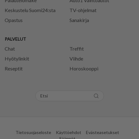
Palautelomake
Auto1 Vaihtoautot
Keskustelu Suomi24:sta
TV-ohjelmat
Opastus
Sanakirja
PALVELUT
Chat
Treffit
Hyötylinkit
Viihde
Reseptit
Horoskooppi
Tietosuojaseloste
Käyttöehdot
Evästeasetukset
Säännöt