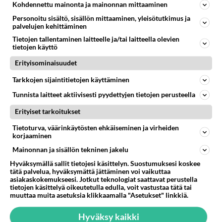
1257
Näin tekisi ainakin Rydman seuratessaan idolinsa Trumpin mallia https://www.is.fi/politiikka/art-2000012187244.html
Kohdennettu mainonta ja mainonnan mittaaminen
06.08.2026 09:02
Maailman menoa
Personoitu sisältö, sisällön mittaaminen, yleisötutkimus ja
palvelujen kehittäminen
65
Mitä töitä kaivattusi on tehnyt?
Tietojen tallentaminen laitteelle ja/tai laitteella olevien
1021
😅
tietojen käyttö
05.08.2026 13:25
Ikävä
Erityisominaisuudet
74
Voiko meidän välit
Tarkkojen sijaintitietojen käyttäminen
980
Koskaan parantua tästä?
05.08.2026 05:34
Ikävä
Tunnista laitteet aktiivisesti pyydettyjen tietojen perusteella
Erityiset tarkoitukset
53
Onko kaivattusi
766
Kummallinen jossakin suhteessa?
Tietoturva, väärinkäytösten ehkäiseminen ja virheiden
05.08.2026 17:47
Ikävä
korjaaminen
Mainonnan ja sisällön tekninen jakelu
111
Kiteen Pallon superpesisjoukkue pelaa huumeiden vaikutuksen alaisena
Hyväksymällä sallit tietojesi käsittelyn. Suostumuksesi koskee
743
Huumerikos. Yleisesti uskotaan, että se seikka, että eräs KiPan pelaaja kärähtää huumeista, on vain jäävuoren huippu. M
tätä palvelua, hyväksymättä jättäminen voi vaikuttaa
05.08.2026 03:21
Kitee
asiakaskokemukseesi. Jotkut teknologiat saattavat perustella
tietojen käsittelyä oikeutetulla edulla, voit vastustaa tätä tai
muuttaa muita asetuksia klikkaamalla "Asetukset" linkkiä.
75
Mies, olenko ymmärtänyt oikein?
732
Ystävyys/salainen suhde/molemmat ovat täysin poissuljettuja asioita? Nainen
Hyväksy kaikki
05.08.2026 11:40
Ikävä