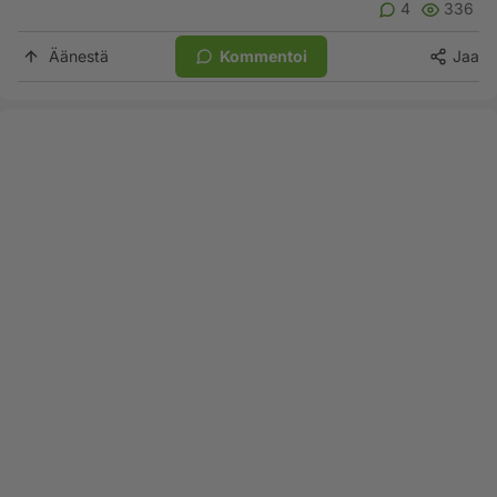
4
336
Äänestä
Kommentoi
Jaa