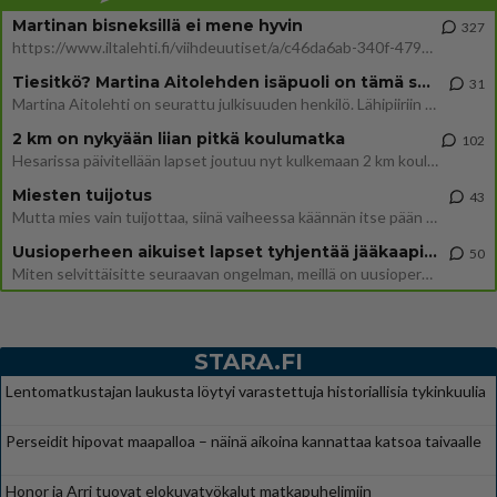
Martinan bisneksillä ei mene hyvin
327
https://www.iltalehti.fi/viihdeuutiset/a/c46da6ab-340f-4790-aaa7-0865eed2336 Yrityksen konkurssihakemus on tullut kärä
Tiesitkö? Martina Aitolehden isäpuoli on tämä suosittu laulaja
31
Martina Aitolehti on seurattu julkisuuden henkilö. Lähipiiriin mahtuu muitakin tunnettuja henkilöitä. Tiesitkö, että Ma
2 km on nykyään liian pitkä koulumatka
102
Hesarissa päivitellään lapset joutuu nyt kulkemaan 2 km kouluun jösses. Ruostefillarilla tuo matka menee vaikka miten äk
Miesten tuijotus
43
Mutta mies vain tuijottaa, siinä vaiheessa käännän itse pään pois. Mikä juttu? Yleensä jos joku tuijottaa tai katsoo, hä
Uusioperheen aikuiset lapset tyhjentää jääkaapin käydessään
50
Miten selvittäisitte seuraavan ongelman, meillä on uusioperhe, minulla teini-ikäiset lapset ja puolisolla aikuiset, jotk
STARA.FI
Lentomatkustajan laukusta löytyi varastettuja historiallisia tykinkuulia
Perseidit hipovat maapalloa – näinä aikoina kannattaa katsoa taivaalle
Honor ja Arri tuovat elokuvatyökalut matkapuhelimiin