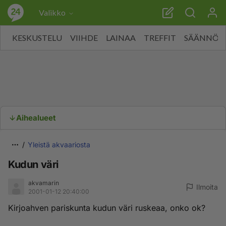
Valikko
KESKUSTELU
VIIHDE
LAINAA
TREFFIT
SÄÄNNÖT
Aihealueet
Yleistä akvaariosta
Kudun väri
akvamarin
Ilmoita
2001-01-12 20:40:00
Kirjoahven pariskunta kudun väri ruskeaa, onko ok?