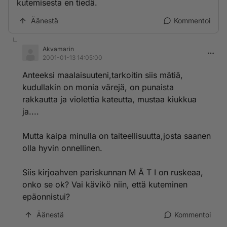
kutemisesta en tiedä.
Äänestä
Kommentoi
Akvamarin
2001-01-13 14:05:00
Anteeksi maalaisuuteni,tarkoitin siis mätiä,
kudullakin on monia värejä, on punaista
rakkautta ja violettia kateutta, mustaa kiukkua
ja....
Mutta kaipa minulla on taiteellisuutta,josta saanen
olla hyvin onnellinen.
Siis kirjoahven pariskunnan M Ä T I on ruskeaa,
onko se ok? Vai kävikö niin, että kuteminen
epäonnistui?
Äänestä
Kommentoi