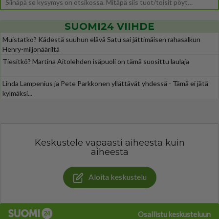
Siinäpä se kysymys on otsikossa. Mitäpä siis tuot/toisit pöytään parisuhteessa? Oletko mies vai nainen? Koetko sen mitä
SUOMI24 VIIHDE
Muistatko? Kädestä suuhun elävä Satu sai jättimäisen rahasalkun
Henry-miljonääriltä
Tiesitkö? Martina Aitolehden isäpuoli on tämä suosittu laulaja
Linda Lampenius ja Pete Parkkonen yllättävät yhdessä - Tämä ei jätä
kylmäksi...
Keskustele vapaasti aiheesta kuin
aiheesta
Aloita keskustelu
Osallistu keskusteluun