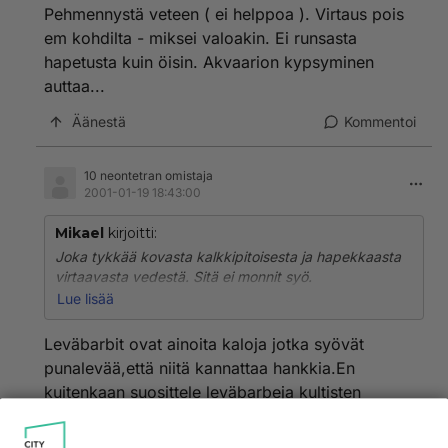
Pehmennystä veteen ( ei helppoa ). Virtaus pois
em kohdilta - miksei valoakin. Ei runsasta
hapetusta kuin öisin. Akvaarion kypsyminen
auttaa...
Äänestä
Kommentoi
10 neontetran omistaja
2001-01-19 18:43:00
Mikael
kirjoitti:
Joka tykkää kovasta kalkkipitoisesta ja hapekkaasta
virtaavasta vedestä. Sitä ei monnit syö.
Lue lisää
Pehmennystä veteen ( ei helppoa ). Virtaus pois em
kohdilta - miksei valoakin. Ei runsasta hapetusta kuin
Leväbarbit ovat ainoita kaloja jotka syövät
öisin. Akvaarion kypsyminen auttaa...
punalevää,että niitä kannattaa hankkia.En
kuitenkaan suosittele leväbarbeja kultisten
kanssa samaan akvaarioon.Jos olisin sinä niin
hankkisin leväbarbeja,mutta en kultakaloja. Ja