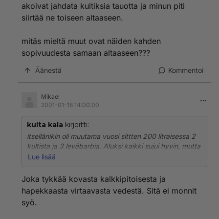
akoivat jahdata kultiksia tauotta ja minun piti
siirtää ne toiseen altaaseen.
mitäs mieltä muut ovat näiden kahden
sopivuudesta samaan altaaseen???
Äänestä
Kommentoi
Mikael
2001-01-18 14:00:00
kulta kala
kirjoitti:
itsellänikin oli muutama vuosi sittten 200 litraisessa 2
kultista ja 3 leväbarbia. Aluksi kaikki sujui hyvin, mutta
kun levikset keksivät että kultiksia suojaa maukas
Lue lisää
limakerros niin ne akoivat jahdata kultiksia tauotta ja
minun piti siirtää ne toiseen altaaseen.
Joka tykkää kovasta kalkkipitoisesta ja
hapekkaasta virtaavasta vedestä. Sitä ei monnit
mitäs mieltä muut ovat näiden kahden sopivuudesta
syö.
samaan altaaseen???