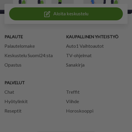
Aloita keskustelu
PALAUTE
KAUPALLINEN YHTEISTYÖ
Palautelomake
Auto1 Vaihtoautot
Keskustelu Suomi24:sta
TV-ohjelmat
Opastus
Sanakirja
PALVELUT
Chat
Treffit
Hyötylinkit
Viihde
Reseptit
Horoskooppi