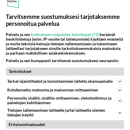
muuten kultikset ei sovi kuin lajiakvaarioon,sillä
trooppisessa akvaariossa on liian korkea
Tarvitsemme suostumuksesi tarjotaksemme
lämpötila ja kalakumppanit epäsopivia...
personoitua palvelua
Äänestä
Kommentoi
Palvelu ja sen
kolmannen osapuolen toimittajat (73)
keräävät
henkilötietoja (esim. IP-osoite tai laitetunniste) käyttäen evästeitä
ja muita teknisiä keinoja tietojen tallentamiseen ja lukemiseen
laitteellasi tarjotakseen sinulle tarkoituksenmukaisia mainoksia
Kommentoi aloitusta...
ja parhaan mahdollisen asiakaskokemuksen.
Palvelu ja sen kumppanit tarvitsevat suostumuksesi seuraaviin:
Tarkoitukset
Ketjusta on poistettu
0
sääntöjenvastaista viestiä.
Tarkat sijaintitiedot ja tunnistaminen laitetta skannaamalla
Takaisin ylös
Kohdennettu mainonta ja mainonnan mittaaminen
Personoitu sisältö, sisällön mittaaminen, yleisötutkimus ja
LUETUIMMAT KESKUSTELUT
palvelujen kehittäminen
Tietojen tallentaminen laitteelle ja/tai laitteella olevien
PÄIVÄ
VIIKKO
KUUKAUSI
tietojen käyttö
583
Jos SDP ei voita reilusti, persut kumoavat demokratian Suomesta
Erityisominaisuudet
1404
Näin tekisi ainakin Rydman seuratessaan idolinsa Trumpin mallia https://www.is.fi/politiikka/art-2000012187244.html