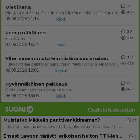
37
Olet ihana
480
Muru, sä oot ihana. Tunsitko sen sähkön meidän välillä kun oltiin ihan låhekkäin? 👩‍❤️‍👩❤️😼😘
05.08.2026 21:15
Ikävä
39
kenen näköinen
467
kaivattusi on ?
07.08.2026 16:24
Ikävä
151
Vihervasemmistofeministinaisasianaiset
438
Tulevat tänne palstalle haukkumaan miehiä ja naljailemaan miehelle, kehuvat olevansa heitä parempia. Itse asuvat MIEHE
06.08.2026 12:01
Sinkut
22
Hyvännäköinen pakkaus
422
Olet hyvännäköinen pakkaus nainen.
06.08.2026 13:03
Ikävä
Osallistu keskusteluun
Muistatko Mikkelin panttivankidraaman?
45
Uusi draamasarja järkyttävästä tapauksesta on tulossa. Tositapahtumiin perustuva sarja ammentaa vuoden 1986 Mikkelin pan
Ernest Lawson täräytti erikoisen heiton TTK-lehdistötilaisuudessa: " Onko tässä tarkoituksena...?"
1