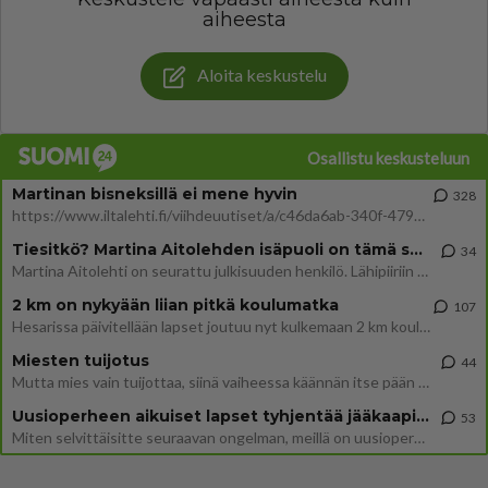
aiheesta
Aloita keskustelu
Osallistu keskusteluun
Martinan bisneksillä ei mene hyvin
328
https://www.iltalehti.fi/viihdeuutiset/a/c46da6ab-340f-4790-aaa7-0865eed2336 Yrityksen konkurssihakemus on tullut kärä
Tiesitkö? Martina Aitolehden isäpuoli on tämä suosittu laulaja
34
Martina Aitolehti on seurattu julkisuuden henkilö. Lähipiiriin mahtuu muitakin tunnettuja henkilöitä. Tiesitkö, että Ma
2 km on nykyään liian pitkä koulumatka
107
Hesarissa päivitellään lapset joutuu nyt kulkemaan 2 km kouluun jösses. Ruostefillarilla tuo matka menee vaikka miten äk
Miesten tuijotus
44
Mutta mies vain tuijottaa, siinä vaiheessa käännän itse pään pois. Mikä juttu? Yleensä jos joku tuijottaa tai katsoo, hä
Uusioperheen aikuiset lapset tyhjentää jääkaapin käydessään
53
Miten selvittäisitte seuraavan ongelman, meillä on uusioperhe, minulla teini-ikäiset lapset ja puolisolla aikuiset, jotk