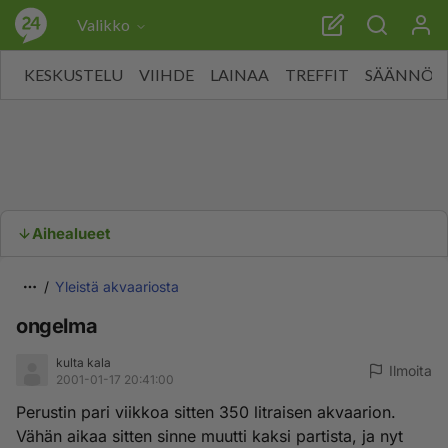
Valikko
KESKUSTELU
VIIHDE
LAINAA
TREFFIT
SÄÄNNÖT
Aihealueet
Yleistä akvaariosta
ongelma
kulta kala
Ilmoita
2001-01-17 20:41:00
Perustin pari viikkoa sitten 350 litraisen akvaarion.
Vähän aikaa sitten sinne muutti kaksi partista, ja nyt