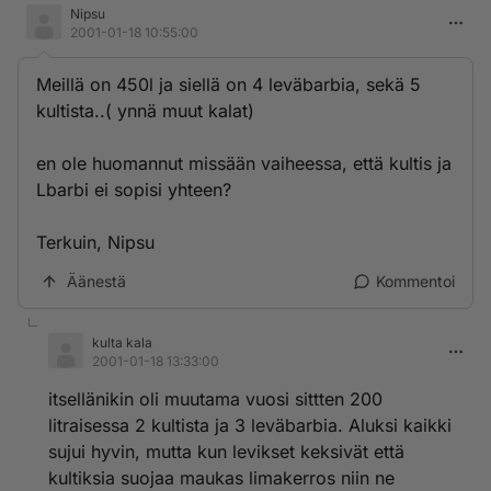
Nipsu
2001-01-18 10:55:00
Meillä on 450l ja siellä on 4 leväbarbia, sekä 5
kultista..( ynnä muut kalat)
en ole huomannut missään vaiheessa, että kultis ja
Lbarbi ei sopisi yhteen?
Terkuin, Nipsu
Äänestä
Kommentoi
kulta kala
2001-01-18 13:33:00
itsellänikin oli muutama vuosi sittten 200
litraisessa 2 kultista ja 3 leväbarbia. Aluksi kaikki
sujui hyvin, mutta kun levikset keksivät että
kultiksia suojaa maukas limakerros niin ne