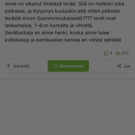
sinne on alkanut ilmestyä levää. Sitä on melkein joka
paikassa, ja Kysymys kuuluukin että miten pääsisin
levästä eroon (luonnonmukaisesti)???? levät ovat
lankamaisia, 1-4cm korkeita ja vihreitä.
(leväbarbeja en sinne hanki, koska sinne tulee
kultakaloja ja kemikaalien kanssa en viitsisi sählätä)
4
410
Äänestä
Kommentoi
Jaa