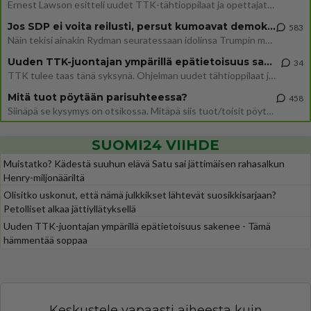
Ernest Lawson esitteli uudet TTK-tähtioppilaat ja opettajat torstaina 6.8. lehdistölle. Tulevalla kaudella on yksi hausk
Jos SDP ei voita reilusti, persut kumoavat demokratian Suomesta
583
Näin tekisi ainakin Rydman seuratessaan idolinsa Trumpin mallia https://www.is.fi/politiikka/art-2000012187244.html
Uuden TTK-juontajan ympärillä epätietoisuus sakenee - Nyt MTV hämmentää soppaa
34
TTK tulee taas tänä syksynä. Ohjelman uudet tähtioppilaat julkistetaan torstaina 6. elokuuta klo 14 alkavassa lehdistö
Mitä tuot pöytään parisuhteessa?
458
Siinäpä se kysymys on otsikossa. Mitäpä siis tuot/toisit pöytään parisuhteessa? Oletko mies vai nainen? Koetko sen mitä
SUOMI24 VIIHDE
Muistatko? Kädestä suuhun elävä Satu sai jättimäisen rahasalkun
Henry-miljonääriltä
Olisitko uskonut, että nämä julkkikset lähtevät suosikkisarjaan?
Petolliset alkaa jättiyllätyksellä
Uuden TTK-juontajan ympärillä epätietoisuus sakenee - Tämä
hämmentää soppaa
Keskustele vapaasti aiheesta kuin