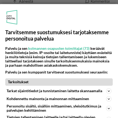
Äänestä
Kommentoi
Kommentoi aloitusta...
Tarvitsemme suostumuksesi tarjotaksemme
personoitua palvelua
Ketjusta on poistettu
0
sääntöjenvastaista viestiä.
Palvelu ja sen
kolmannen osapuolen toimittajat (73)
keräävät
Takaisin ylös
henkilötietoja (esim. IP-osoite tai laitetunniste) käyttäen evästeitä
ja muita teknisiä keinoja tietojen tallentamiseen ja lukemiseen
laitteellasi tarjotakseen sinulle tarkoituksenmukaisia mainoksia
LUETUIMMAT KESKUSTELUT
ja parhaan mahdollisen asiakaskokemuksen.
Palvelu ja sen kumppanit tarvitsevat suostumuksesi seuraaviin:
PÄIVÄ
VIIKKO
KUUKAUSI
Tarkoitukset
347
Mitä tuot pöytään parisuhteessa?
Tarkat sijaintitiedot ja tunnistaminen laitetta skannaamalla
1317
Siinäpä se kysymys on otsikossa. Mitäpä siis tuot/toisit pöytään parisuhteessa? Oletko mies vai nainen? Koetko sen mitä
04.08.2026 16:53
Sinkut
Kohdennettu mainonta ja mainonnan mittaaminen
Personoitu sisältö, sisällön mittaaminen, yleisötutkimus ja
64
2 km on nykyään liian pitkä koulumatka
palvelujen kehittäminen
783
Hesarissa päivitellään lapset joutuu nyt kulkemaan 2 km kouluun jösses. Ruostefillarilla tuo matka menee vaikka miten äk
Tietojen tallentaminen laitteelle ja/tai laitteella olevien