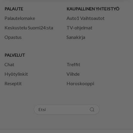
PALAUTE
KAUPALLINEN YHTEISTYÖ
Palautelomake
Auto1 Vaihtoautot
Keskustelu Suomi24:sta
TV-ohjelmat
Opastus
Sanakirja
PALVELUT
Chat
Treffit
Hyötylinkit
Viihde
Reseptit
Horoskooppi