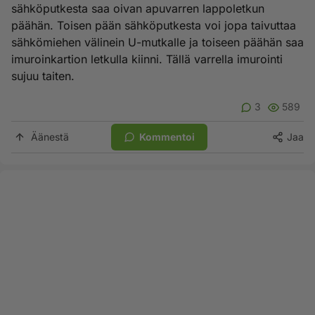
sähköputkesta saa oivan apuvarren lappoletkun
päähän. Toisen pään sähköputkesta voi jopa taivuttaa
sähkömiehen välinein U-mutkalle ja toiseen päähän saa
imuroinkartion letkulla kiinni. Tällä varrella imurointi
sujuu taiten.
3
589
Äänestä
Kommentoi
Jaa