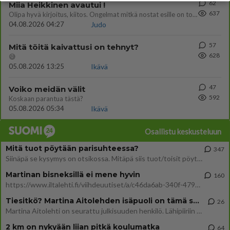
62
Miia Heikkinen avautui !
637
Olipa hyvä kirjoitus, kiitos. Ongelmat mitkä nostat esille on todellisia ja tämä ylimielisyys totta ja se näkyy kaikessa
04.08.2026 04:27
Judo
57
Mitä töitä kaivattusi on tehnyt?
628
😅
05.08.2026 13:25
Ikävä
47
Voiko meidän välit
592
Koskaan parantua tästä?
05.08.2026 05:34
Ikävä
Osallistu keskusteluun
Mitä tuot pöytään parisuhteessa?
347
Siinäpä se kysymys on otsikossa. Mitäpä siis tuot/toisit pöytään parisuhteessa? Oletko mies vai nainen? Koetko sen mitä
Martinan bisneksillä ei mene hyvin
160
https://www.iltalehti.fi/viihdeuutiset/a/c46da6ab-340f-4790-aaa7-0865eed2336 Yrityksen konkurssihakemus on tullut kärä
Tiesitkö? Martina Aitolehden isäpuoli on tämä suosittu laulaja
26
Martina Aitolehti on seurattu julkisuuden henkilö. Lähipiiriin mahtuu muitakin tunnettuja henkilöitä. Tiesitkö, että Ma
2 km on nykyään liian pitkä koulumatka
64