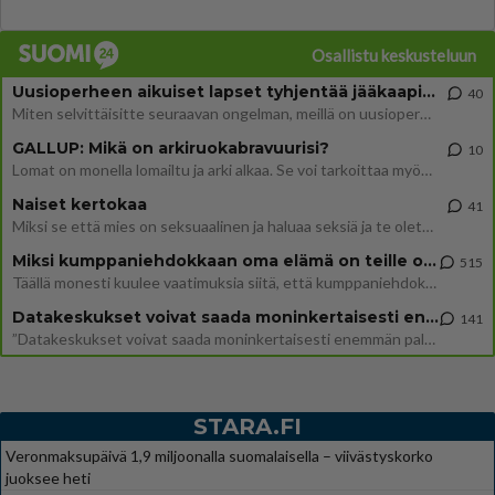
Osallistu keskusteluun
Uusioperheen aikuiset lapset tyhjentää jääkaapin käydessään
40
Miten selvittäisitte seuraavan ongelman, meillä on uusioperhe, minulla teini-ikäiset lapset ja puolisolla aikuiset, jotk
GALLUP: Mikä on arkiruokabravuurisi?
10
Lomat on monella lomailtu ja arki alkaa. Se voi tarkoittaa myös sitä, että grillailut on grillattu ja palataan arjen ruo
Naiset kertokaa
41
Miksi se että mies on seksuaalinen ja haluaa seksiä ja te olette hänen mielestänne haluttava on vastenmielistä? Mikä sii
Miksi kumppaniehdokkaan oma elämä on teille ongelma?
515
Täällä monesti kuulee vaatimuksia siitä, että kumppaniehdokkaalla ei saisi olla lemmikkejä, lapsia, kavereita, eksiä, su
Datakeskukset voivat saada moninkertaisesti enemmän palautuksia kuin mitä ne maksavat veroja
141
”Datakeskukset voivat saada moninkertaisesti enemmän palautuksia kuin mitä ne maksavat veroja”, sanoo professori Jussi K
STARA.FI
Veronmaksupäivä 1,9 miljoonalla suomalaisella – viivästyskorko
juoksee heti