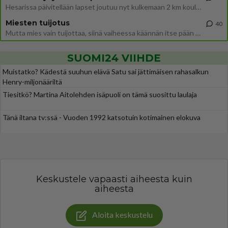
Hesarissa päivitellään lapset joutuu nyt kulkemaan 2 km kouluun jösses. Ruostefillarilla tuo matka menee vaikka miten äk
Miesten tuijotus
40
Mutta mies vain tuijottaa, siinä vaiheessa käännän itse pään pois. Mikä juttu? Yleensä jos joku tuijottaa tai katsoo, hä
SUOMI24 VIIHDE
Muistatko? Kädestä suuhun elävä Satu sai jättimäisen rahasalkun
Henry-miljonääriltä
Tiesitkö? Martina Aitolehden isäpuoli on tämä suosittu laulaja
Tänä iltana tv:ssä - Vuoden 1992 katsotuin kotimainen elokuva
Keskustele vapaasti aiheesta kuin
aiheesta
Aloita keskustelu