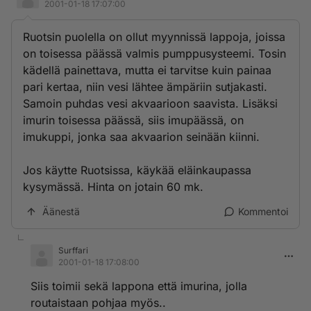
2001-01-18 17:07:00
Ruotsin puolella on ollut myynnissä lappoja, joissa
on toisessa päässä valmis pumppusysteemi. Tosin
kädellä painettava, mutta ei tarvitse kuin painaa
pari kertaa, niin vesi lähtee ämpäriin sutjakasti.
Samoin puhdas vesi akvaarioon saavista. Lisäksi
imurin toisessa päässä, siis imupäässä, on
imukuppi, jonka saa akvaarion seinään kiinni.
Jos käytte Ruotsissa, käykää eläinkaupassa
kysymässä. Hinta on jotain 60 mk.
Äänestä
Kommentoi
Surffari
2001-01-18 17:08:00
Siis toimii sekä lappona että imurina, jolla
routaistaan pohjaa myös..