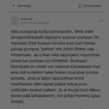
Äänestä
Kommentoi
akvaristi
2001-01-18 20:10:00
niitä pumppuja kyllä suomessakin. Minä ostin
akvaarioliikkeestä lappooni sopivan pumpun 29
markalla. Eikä tosiaan tarvitse kuin pari kertaa
painaa pumpun "palloa" niin johan lähtee vesi
virtaamaan. Ja onhan niitä lappojakin myynnissä
joissa tuo pumppu on kiinteästi. Imukuppi
kiinnitystä en oikein ole osannut kaivatakaan kun
aina sitä kuitenkin tulee hiukan imuroitua pohjaa
samalla. Joskus laitan lappoletkun kiinni
keskitukeen ettei lapset pääse letkua pois
vetämään kesken kaiken. Ja ei muuta kuin letkun
toinen pää lattiakaivoon, niin johan homma sujuu
siististi.