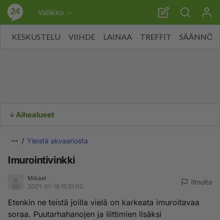
Valikko
KESKUSTELU
VIIHDE
LAINAA
TREFFIT
SÄÄNNÖT
Aihealueet
Yleistä akvaariosta
Imurointivinkki
Mikael
Ilmoita
2001-01-18 15:51:00
Etenkin ne teistä joilla vielä on karkeata imuroitavaa
soraa. Puutarhahanojen ja liittimien lisäksi