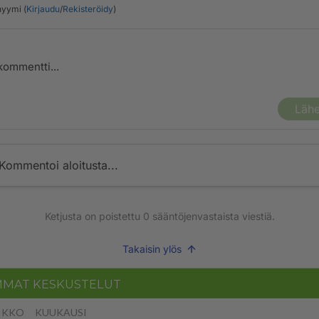
yymi (
Kirjaudu
/
Rekisteröidy
)
Lähe
Kommentoi aloitusta...
Ketjusta on poistettu
0
sääntöjenvastaista viestiä.
Takaisin ylös
MMAT KESKUSTELUT
IKKO
KUUKAUSI