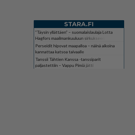
STARA.FI
”Täysin yllättäen” – suomalaislaulaja Lotta
Hagfors maailmankuuluun sirkukseen
Perseidit hipovat maapalloa – näinä aikoina
kannattaa katsoa taivaalle
Tanssii Tähtien Kanssa -tanssiparit
paljastettiin – Vappu Pimiä jätti
suosikkiohjelman