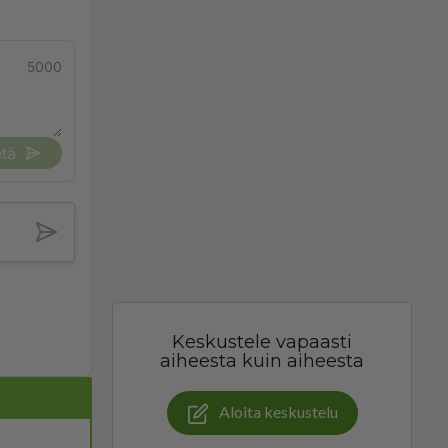
5000
tä
Keskustele vapaasti
aiheesta kuin aiheesta
Aloita keskustelu