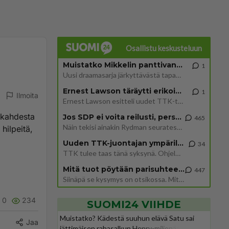
Osallistu keskusteluun
Muistatko Mikkelin panttivankidraaman?
1
Uusi draamasarja järkyttävästä tapauksesta on tulossa. Tositapahtumiin perustuva sarja ammentaa vuoden 1986 Mikkelin pan
Ernest Lawson täräytti erikoisen heiton TTK-lehdistötilaisuudessa: " Onko tässä tarkoituksena...?"
1
Ilmoita
Ernest Lawson esitteli uudet TTK-tähtioppilaat ja opettajat torstaina 6.8. lehdistölle. Tulevalla kaudella on yksi hausk
 kahdesta
Jos SDP ei voita reilusti, persut kumoavat demokratian Suomesta
465
Näin tekisi ainakin Rydman seuratessaan idolinsa Trumpin mallia https://www.is.fi/politiikka/art-2000012187244.html
hilpeitä,
Uuden TTK-juontajan ympärillä epätietoisuus sakenee - Nyt MTV hämmentää soppaa
34
TTK tulee taas tänä syksynä. Ohjelman uudet tähtioppilaat julkistetaan torstaina 6. elokuuta klo 14 alkavassa lehdistö
Mitä tuot pöytään parisuhteessa?
447
Siinäpä se kysymys on otsikossa. Mitäpä siis tuot/toisit pöytään parisuhteessa? Oletko mies vai nainen? Koetko sen mitä
0
234
SUOMI24 VIIHDE
Muistatko? Kädestä suuhun elävä Satu sai
Jaa
jättimäisen rahasalkun Henry-miljonääriltä