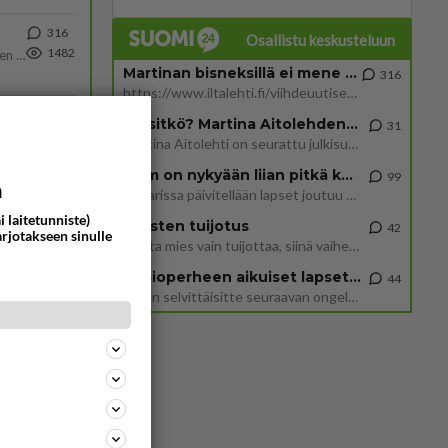
316
Osallistu keskusteluun
1482
https://www.iltalehti.fi/viihdeuutiset/a/c46da6ab-340f-4790-aaa7-0865eed2336 Yrityksen konkurssihakemus on tullut kärä
Martinan bisneksillä ei mene hyvin
316
https://www.iltalehti.fi/viihdeuutiset/a/c46da6ab-340f-4790-aaa7-0865eed2336 Yrityksen konkurssihakemus on tullut kärä
31
Tiesitkö? Martina Aitolehden isäpuoli on tämä suosittu laulaja
31
1209
Martina Aitolehti on seurattu julkisuuden henkilö. Lähipiiriin mahtuu muitakin tunnettuja henkilöitä. Tiesitkö, että Ma
Martina Aitolehti on seurattu julkisuuden henkilö. Lähipiiriin mahtuu muitakin tunnettuja henkilöitä. Tiesitkö, että Ma
2 km on nykyään liian pitkä koulumatka
99
a
Hesarissa päivitellään lapset joutuu nyt kulkemaan 2 km kouluun jösses. Ruostefillarilla tuo matka menee vaikka miten äk
465
ta
979
i laitetunniste)
Näin tekisi ainakin Rydman seuratessaan idolinsa Trumpin mallia https://www.is.fi/politiikka/art-2000012187244.html
Miesten tuijotus
42
arjotakseen sinulle
Mutta mies vain tuijottaa, siinä vaiheessa käännän itse pään pois. Mikä juttu? Yleensä jos joku tuijottaa tai katsoo, hä
Uusioperheen aikuiset lapset tyhjentää jääkaapin käydessään
44
62
Miten selvittäisitte seuraavan ongelman, meillä on uusioperhe, minulla teini-ikäiset lapset ja puolisolla aikuiset, jotk
936
73
932
48