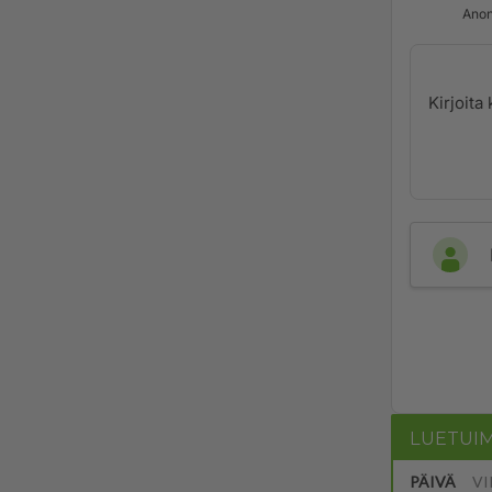
Anon
LUETUI
PÄIVÄ
VI