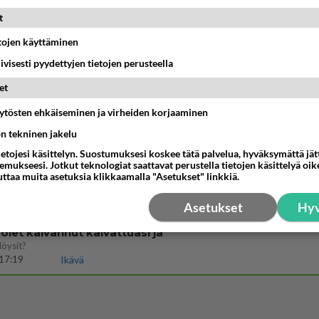
jossakin suhteessa?
t
17:47
Ikävä
etojen käyttäminen
enko ymmärtänyt oikein?
iivisesti pyydettyjen tietojen perusteella
ainen suhde/molemmat ovat täysin poissuljettuja asioita? Nainen
11:40
Ikävä
et
äytösten ehkäiseminen ja virheiden korjaaminen
ön tekninen jakelu
03:21
Kitee
ietojesi käsittelyn. Suostumuksesi koskee tätä palvelua, hyväksymättä jä
mukseesi. Jotkut teknologiat saattavat perustella tietojen käsittelyä oike
Perussuomalaisten kannatus nousi rytinäll
uttaa muita asetuksia klikkaamalla "Asetukset" linkkiä.
03:24
Maailman menoa
Asetukset
Hyv
let kaivannut kaivattuasi ja
löysit?
17:19
Ikävä