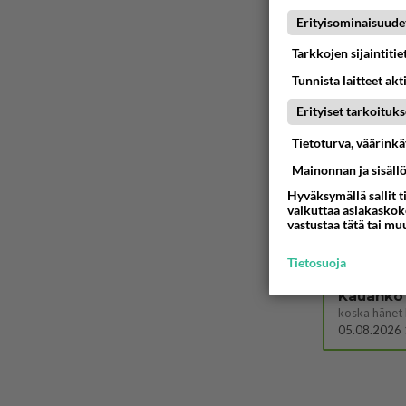
Kummallinen 
Erityisominaisuude
05.08.2026 
Tarkkojen sijaintiti
Mies, ol
Tunnista laitteet akt
Ystävyys/sal
05.08.2026 
Erityiset tarkoituks
Tietoturva, väärink
Mainonnan ja sisäll
05.08.2026 
Hyväksymällä sallit t
vaikuttaa asiakaskoke
vastustaa tätä tai mu
06.08.2026 
Tietosuoja
Kauanko o
koska hänet 
05.08.2026 