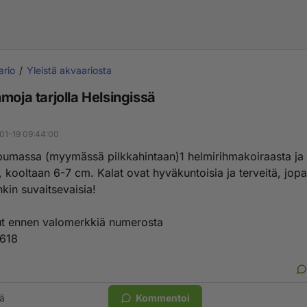
ario
Yleistä akvaariosta
moja tarjolla Helsingissä
01-19 09:44:00
opumassa (myymässä pilkkahintaan)1 helmirihmakoiraasta ja
 kooltaan 6-7 cm. Kalat ovat hyväkuntoisia ja terveitä, jopa 
kin suvaitsevaisia!
ut ennen valomerkkiä numerosta
618
ä
Kommentoi