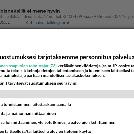
bisneksillä ei mene hyvin
05:51
Kotimaiset julkkisjuorut
 Martina Aitolehden isäpuoli on tämä suosittu laulaja
07:23
Kotimaiset julkkisjuorut
uostumuksesi tarjotaksemme personoitua palvelu
ei voita reilusti, persut kumoavat demokratian Suomes
nen osapuolen toimittajat (73)
keräävät henkilötietoja (esim. IP-osoite ta
 muita teknisiä keinoja tietojen tallentamiseen ja lukemiseen laitteellasi t
09:02
Maailman menoa
a mainoksia ja parhaan mahdollisen asiakaskokemuksen.
anit tarvitsevat suostumuksesi seuraaviin:
ä kaivattusi on tehnyt?
13:25
Ikävä
t ja tunnistaminen laitetta skannaamalla
dän välit
ta ja mainonnan mittaaminen
antua tästä?
05:34
Ikävä
sisällön mittaaminen, yleisötutkimus ja palvelujen kehittäminen
n laitteelle ja/tai laitteella olevien tietojen käyttö
vattusi