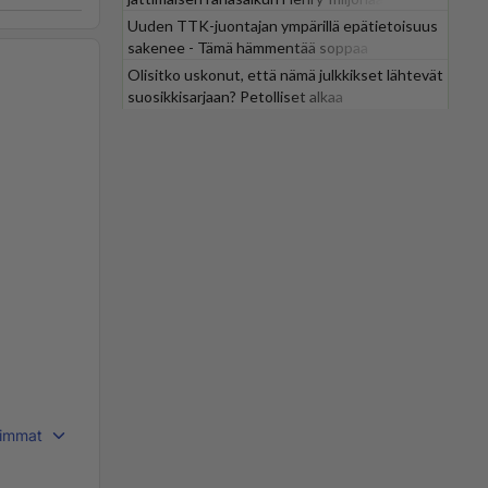
Uuden TTK-juontajan ympärillä epätietoisuus
sakenee - Tämä hämmentää soppaa
Olisitko uskonut, että nämä julkkikset lähtevät
suosikkisarjaan? Petolliset alkaa
jättiyllätyksellä
immat