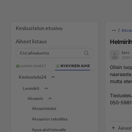
Keskustelun etusivu
Akva
Aiheet listaus
Helmirih
Eero
2001-
KAIKKI AIHEET
NYKYINEN AIHE
Olisin lu
naaraasta,
Keskustelu24
mutta eten
Lemmikit
Tiedustel
Akvaario
050-5981
Akvaariokalat
Akvaarion tekniikka
Äänest
Apua aloittelevalle