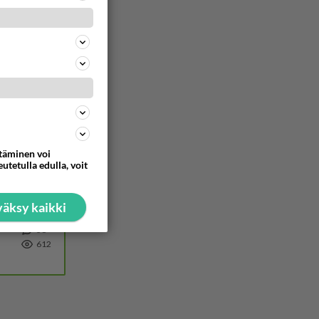
691
74
673
100
Kiteen Pallon superpesisjoukkue pelaa huumeiden vaikutuksen alaisena
665
Huumerikos. Yleisesti uskotaan, että se seikka, että eräs KiPan pelaaja kärähtää huumeista, on vain jäävuoren huippu. M
ttäminen voi
utetulla edulla, voit
465
ä Ylen tänään julkaisemassa tuoreimmassa gallup-kyselyssä.
632
https://yle.fi/a/74-20239449 Perussuomalaisilla hurja- ja ylivoimaisesti suurin nousu tässä uudessa Ylen gallupissa. Kyl
äksy kaikki
38
612