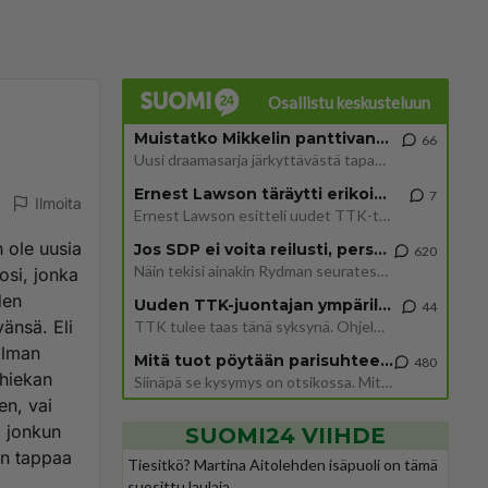
Osallistu keskusteluun
Muistatko Mikkelin panttivankidraaman?
66
Uusi draamasarja järkyttävästä tapauksesta on tulossa. Tositapahtumiin perustuva sarja ammentaa vuoden 1986 Mikkelin pan
Ernest Lawson täräytti erikoisen heiton TTK-lehdistötilaisuudessa: " Onko tässä tarkoituksena...?"
7
Ilmoita
Ernest Lawson esitteli uudet TTK-tähtioppilaat ja opettajat torstaina 6.8. lehdistölle. Tulevalla kaudella on yksi hausk
n ole uusia
Jos SDP ei voita reilusti, persut kumoavat demokratian Suomesta
620
Näin tekisi ainakin Rydman seuratessaan idolinsa Trumpin mallia https://www.is.fi/politiikka/art-2000012187244.html
osi, jonka
den
Uuden TTK-juontajan ympärillä epätietoisuus sakenee - Nyt MTV hämmentää soppaa
44
änsä. Eli
TTK tulee taas tänä syksynä. Ohjelman uudet tähtioppilaat julkistetaan torstaina 6. elokuuta klo 14 alkavassa lehdistö
 ilman
Mitä tuot pöytään parisuhteessa?
480
 hiekan
Siinäpä se kysymys on otsikossa. Mitäpä siis tuot/toisit pöytään parisuhteessa? Oletko mies vai nainen? Koetko sen mitä
en, vai
a jonkun
SUOMI24 VIIHDE
in tappaa
Tiesitkö? Martina Aitolehden isäpuoli on tämä
suosittu laulaja