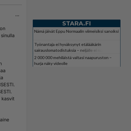
STARA.FI
 on
Nämä jäivät Eppu Normaalin viimeisiksi sanoiksi
sinulla
Työnantaja ei hyväksynyt etälääkärin
sairauslomatodistuksia – neljälle ei maksettu
sairausajan palkkaa
2 000 000 mehiläistä valtasi naapuruston –
n
hurja näky videolle
paa
ja
SESTI.
SESTI.
 kasvit
 aine