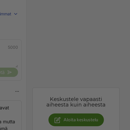
immat
5000
tä
Keskustele vapaasti
aiheesta kuin aiheesta
avat
Aloita keskustelu
aa mutta
tämä