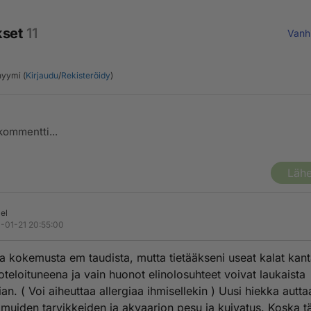
kset
11
Vanh
yymi (
Kirjaudu
/
Rekisteröidy
)
Lähe
el
-01-21 20:55:00
 kokemusta em taudista, mutta tietääkseni useat kalat kant
koteloituneena ja vain huonot elinolosuhteet voivat laukaista
an. ( Voi aiheuttaa allergiaa ihmisellekin ) Uusi hiekka autt
 muiden tarvikkeiden ja akvaarion pesu ja kuivatus. Koska 