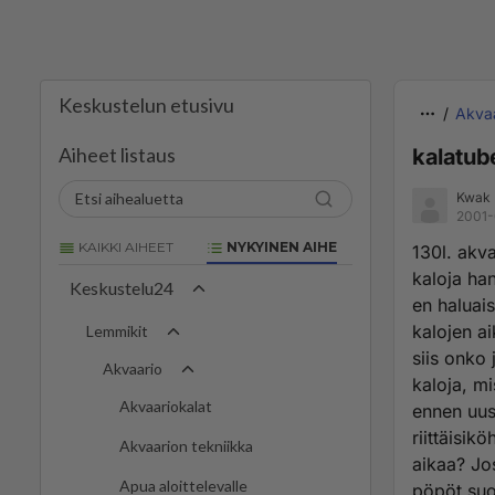
Keskustelun etusivu
Akva
Aiheet listaus
kalatube
Kwak
2001-
KAIKKI AIHEET
NYKYINEN AIHE
130l. akva
kaloja han
Keskustelu24
en haluais
kalojen a
Lemmikit
siis onko 
Akvaario
kaloja, mi
Akvaariokalat
ennen uus
riittäisi
Akvaarion tekniikka
aikaa? Jo
Apua aloittelevalle
pöpöt suo