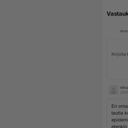
Vastau
Anon
Mika
2001
En omaa
tautia 
epidemi
etenkin