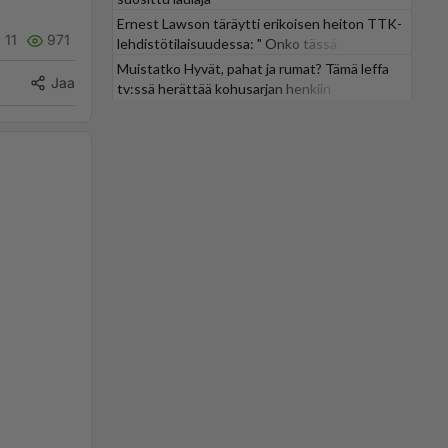
Ernest Lawson täräytti erikoisen heiton TTK-
11
971
lehdistötilaisuudessa: " Onko tässä
tarkoituksena...?"
Muistatko Hyvät, pahat ja rumat? Tämä leffa
Jaa
tv:ssä herättää kohusarjan henkiin