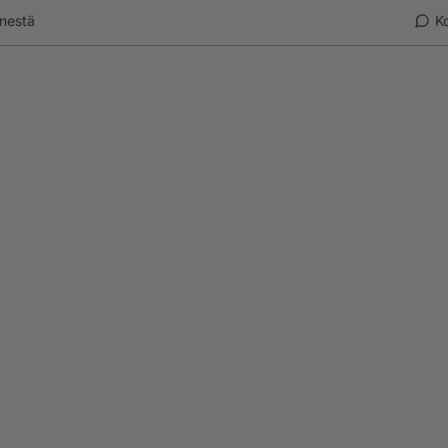
nestä
K