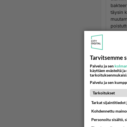
bakteeri
täysin 
muutama
poistut
päättel
Ään
Tarvitsemme s
2
Palvelu ja sen
kolman
käyttäen evästeitä ja
meillä
tarkoituksenmukaisi
kalatu
Palvelu ja sen kumpp
Kuinka
Tarkoitukset
huljut
Tarkat sijaintitiedo
Ää
Kohdennettu mainon
M
Personoitu sisältö, 
2