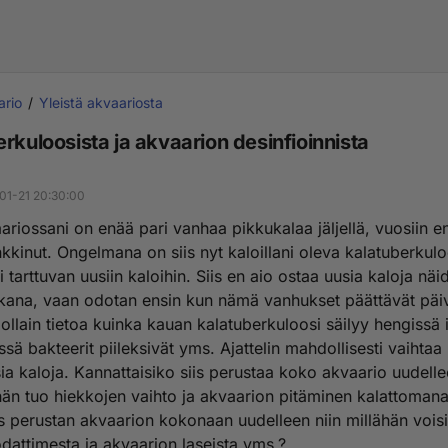
ario
Yleistä akvaariosta
rkuloosista ja akvaarion desinfioinnista
01-21 20:30:00
ariossani on enää pari vanhaa pikkukalaa jäljellä, vuosiin e
kkinut. Ongelmana on siis nyt kaloillani oleva kalatuberkulo
i tarttuvan uusiin kaloihin. Siis en aio ostaa uusia kaloja näi
ikana, vaan odotan ensin kun nämä vanhukset päättävät päiv
jollain tietoa kuinka kauan kalatuberkuloosi säilyy hengissä
ssä bakteerit piileksivät yms. Ajattelin mahdollisesti vaihtaa
ia kaloja. Kannattaisiko siis perustaa koko akvaario uudelle
köhän tuo hiekkojen vaihto ja akvaarion pitäminen kalattoman
s perustan akvaarion kokonaan uudelleen niin millähän vois
dattimesta ja akvaarion laseista yms.?