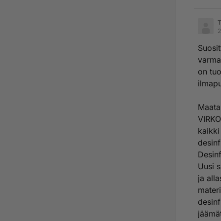
T
2
Suosit
varma,
on tuo
ilmapu
Maatal
VIRKO
kaikki
desin
Desin
Uusi s
ja all
materi
desinf
jäämät