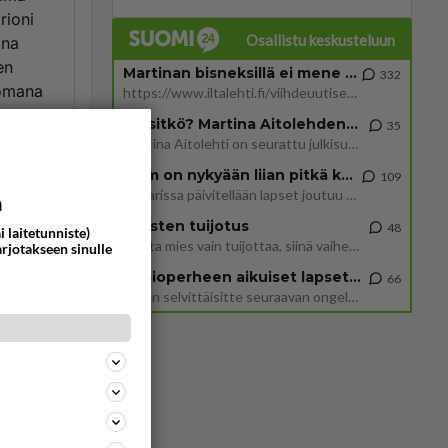
rioni
Osallistu keskusteluun
ana
en
Martinan bisneksillä ei mene hyvin
332
 omana
https://www.iltalehti.fi/viihdeuutiset/a/c46da6ab-340f-4790-aaa7-0865eed2336 Yrityksen konkurssihakemus on tullut kärä
Tiesitkö? Martina Aitolehden isäpuoli on tämä suosittu laulaja
35
Martina Aitolehti on seurattu julkisuuden henkilö. Lähipiiriin mahtuu muitakin tunnettuja henkilöitä. Tiesitkö, että Ma
ommentoi
2 km on nykyään liian pitkä koulumatka
109
Hesarissa päivitellään lapset joutuu nyt kulkemaan 2 km kouluun jösses. Ruostefillarilla tuo matka menee vaikka miten äk
a
Miesten tuijotus
48
i laitetunniste)
Mutta mies vain tuijottaa, siinä vaiheessa käännän itse pään pois. Mikä juttu? Yleensä jos joku tuijottaa tai katsoo, hä
arjotakseen sinulle
Uusioperheen aikuiset lapset tyhjentää jääkaapin käydessään
66
Miten selvittäisitte seuraavan ongelman, meillä on uusioperhe, minulla teini-ikäiset lapset ja puolisolla aikuiset, jotk
ain
.
ommentoi