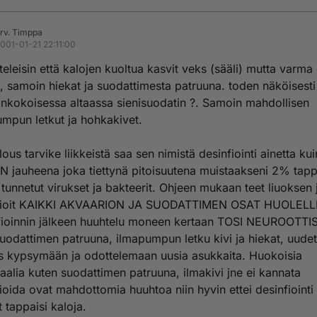
rv. Timppa
001-01-21 22:11:00
teleisin että kalojen kuoltua kasvit veks (sääli) mutta varma
 samoin hiekat ja suodattimesta patruuna. toden näköisesti 
nkokoisessa altaassa sienisuodatin ?. Samoin mahdollisen
mpun letkut ja hohkakivet.
ous tarvike liikkeistä saa sen nimistä desinfiointi ainetta kui
N jauheena joka tiettynä pitoisuutena muistaakseni 2% tap
 tunnetut virukset ja bakteerit. Ohjeen mukaan teet liuoksen 
fioit KAIKKI AKVAARION JA SUODATTIMEN OSAT HUOLELLI
fioinnin jälkeen huuhtelu moneen kertaan TOSI NEUROOTTI
uodattimen patruuna, ilmapumpun letku kivi ja hiekat, uudet
as kypsymään ja odottelemaan uusia asukkaita. Huokoisia
aalia kuten suodattimen patruuna, ilmakivi jne ei kannata
ioida ovat mahdottomia huuhtoa niin hyvin ettei desinfiointi
 tappaisi kaloja.