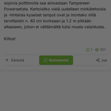
sopivia polttimoita saa ainoastaan Tampereen
Powersetista. Kertoisitko vielä uudelleen minkätehoisia
ja -hintaisia kyseiset lamput ovat ja montako niitä
tarvittaisiin n. 40 cm korkeaan ja 1.2 m pitkään
altaaseen, johon ei välttämättä tulisi muuta valaistusta.
Kiitos!
1
301
Äänestä
Kommentoi
Jaa