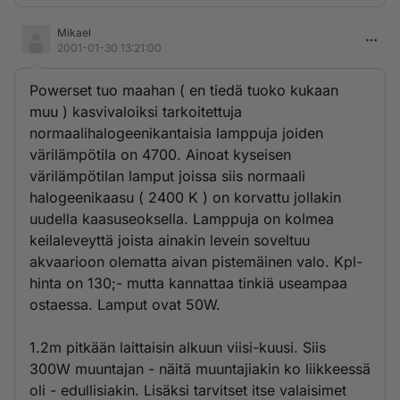
Mikael
2001-01-30 13:21:00
Powerset tuo maahan ( en tiedä tuoko kukaan
muu ) kasvivaloiksi tarkoitettuja
normaalihalogeenikantaisia lamppuja joiden
värilämpötila on 4700. Ainoat kyseisen
värilämpötilan lamput joissa siis normaali
halogeenikaasu ( 2400 K ) on korvattu jollakin
uudella kaasuseoksella. Lamppuja on kolmea
keilaleveyttä joista ainakin levein soveltuu
akvaarioon olematta aivan pistemäinen valo. Kpl-
hinta on 130;- mutta kannattaa tinkiä useampaa
ostaessa. Lamput ovat 50W.
1.2m pitkään laittaisin alkuun viisi-kuusi. Siis
300W muuntajan - näitä muuntajiakin ko liikkeessä
oli - edullisiakin. Lisäksi tarvitset itse valaisimet