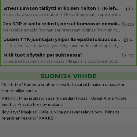
Ernest Lawson täräytti erikoisen heiton TTK-lehdistötilaisuudessa: " Onko tässä tarkoituksena...?"
4
Ernest Lawson esitteli uudet TTK-tähtioppilaat ja opettajat torstaina 6.8. lehdistölle. Tulevalla kaudella on yksi hausk
Jos SDP ei voita reilusti, persut kumoavat demokratian Suomesta
620
Näin tekisi ainakin Rydman seuratessaan idolinsa Trumpin mallia https://www.is.fi/politiikka/art-2000012187244.html
Uuden TTK-juontajan ympärillä epätietoisuus sakenee - Nyt MTV hämmentää soppaa
42
TTK tulee taas tänä syksynä. Ohjelman uudet tähtioppilaat julkistetaan torstaina 6. elokuuta klo 14 alkavassa lehdistö
Mitä tuot pöytään parisuhteessa?
477
Siinäpä se kysymys on otsikossa. Mitäpä siis tuot/toisit pöytään parisuhteessa? Oletko mies vai nainen? Koetko sen mitä
SUOMI24 VIIHDE
Muistatko? Kädestä suuhun elävä Satu sai jättimäisen rahasalkun
Henry-miljonääriltä
VINKKI: Mies ja alaston ase -komediat tv:ssä - Upeat Anna Nicole
Smith ja Priscilla Presley mukana
Iloyllätys! Maajussi-Kalle ja Niina palaavat televisioon - Niinalta
rehellinen reaktio: "KÄÄKS!"