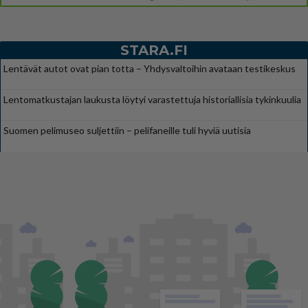
STARA.FI
Lentävät autot ovat pian totta – Yhdysvaltoihin avataan testikeskus
Lentomatkustajan laukusta löytyi varastettuja historiallisia tykinkuulia
Suomen pelimuseo suljettiin – pelifaneille tuli hyviä uutisia