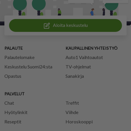
Aloita keskustelu
PALAUTE
KAUPALLINEN YHTEISTYÖ
Palautelomake
Auto1 Vaihtoautot
Keskustelu Suomi24:sta
TV-ohjelmat
Opastus
Sanakirja
PALVELUT
Chat
Treffit
Hyötylinkit
Viihde
Reseptit
Horoskooppi