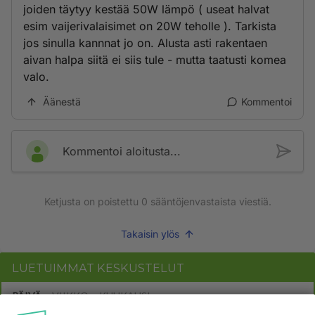
joiden täytyy kestää 50W lämpö ( useat halvat
esim vaijerivalaisimet on 20W teholle ). Tarkista
jos sinulla kannnat jo on. Alusta asti rakentaen
aivan halpa siitä ei siis tule - mutta taatusti komea
valo.
Äänestä
Kommentoi
Kommentoi aloitusta...
Ketjusta on poistettu
0
sääntöjenvastaista viestiä.
Takaisin ylös
LUETUIMMAT KESKUSTELUT
PÄIVÄ
VIIKKO
KUUKAUSI