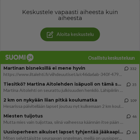
Keskustele vapaasti aiheesta kuin
aiheesta
Aloita keskustelu
Osallistu keskusteluun
Martinan bisneksillä ei mene hyvin
332
https://www.iltalehti.fi/viihdeuutiset/a/c46da6ab-340f-4790-aaa7-0865eed2336 Yrityksen konkurssihakemus on tullut kärä
Tiesitkö? Martina Aitolehden isäpuoli on tämä suosittu laulaja
35
Martina Aitolehti on seurattu julkisuuden henkilö. Lähipiiriin mahtuu muitakin tunnettuja henkilöitä. Tiesitkö, että Ma
2 km on nykyään liian pitkä koulumatka
109
Hesarissa päivitellään lapset joutuu nyt kulkemaan 2 km kouluun jösses. Ruostefillarilla tuo matka menee vaikka miten äk
Miesten tuijotus
46
Mutta mies vain tuijottaa, siinä vaiheessa käännän itse pään pois. Mikä juttu? Yleensä jos joku tuijottaa tai katsoo, hä
Uusioperheen aikuiset lapset tyhjentää jääkaapin käydessään
66
Miten selvittäisitte seuraavan ongelman, meillä on uusioperhe, minulla teini-ikäiset lapset ja puolisolla aikuiset, jotk