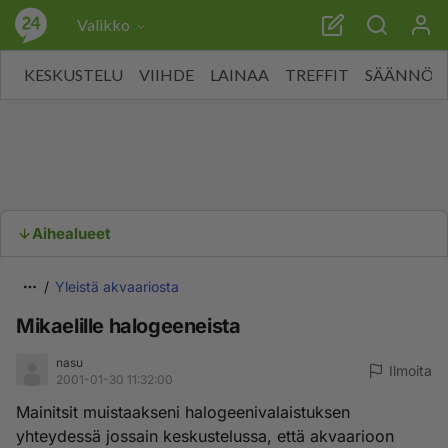
Valikko
KESKUSTELU
VIIHDE
LAINAA
TREFFIT
SÄÄNNÖT
Aihealueet
Yleistä akvaariosta
Mikaelille halogeeneista
nasu
Ilmoita
2001-01-30 11:32:00
Mainitsit muistaakseni halogeenivalaistuksen
yhteydessä jossain keskustelussa, että akvaarioon