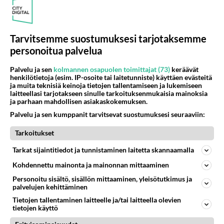
52
Anteeksi arkuuteni
1053
Olen säälittävä, mitä tulee sinun kohtaamiseen. Tunnen vaan itseni todella epävarmaksi sun kanssa. Jos minun olisi pitän
06.08.2026 16:54
Ikävä
Tarvitsemme suostumuksesi tarjotaksemme
21
personoitua palvelua
Kuka melkein täysi-ikäinen hukkui?
990
Poliisin mukaan nuori oli lähes täysi-ikäinen. Ennen iltakuutta tulleen ilmoituksen mukaan ihminen oli joutunut mahdoll
06.08.2026 20:09
Iisalmi
Palvelu ja sen
kolmannen osapuolen toimittajat (73)
keräävät
henkilötietoja (esim. IP-osoite tai laitetunniste) käyttäen evästeitä
ja muita teknisiä keinoja tietojen tallentamiseen ja lukemiseen
514
Perussuomalaisten kannatus nousi rytinällä Ylen tänään julkaisemassa tuoreimmassa gallup-kyselyssä.
laitteellasi tarjotakseen sinulle tarkoituksenmukaisia mainoksia
833
https://yle.fi/a/74-20239449 Perussuomalaisilla hurja- ja ylivoimaisesti suurin nousu tässä uudessa Ylen gallupissa. Kyl
ja parhaan mahdollisen asiakaskokemuksen.
06.08.2026 03:24
Maailman menoa
Palvelu ja sen kumppanit tarvitsevat suostumuksesi seuraaviin:
49
kenen näköinen
Tarkoitukset
801
kaivattusi on ?
Tarkat sijaintitiedot ja tunnistaminen laitetta skannaamalla
07.08.2026 16:24
Ikävä
Kohdennettu mainonta ja mainonnan mittaaminen
45
Mikä on ollut
Personoitu sisältö, sisällön mittaaminen, yleisötutkimus ja
712
Söpöintä välillämme?
palvelujen kehittäminen
06.08.2026 14:44
Ikävä
Tietojen tallentaminen laitteelle ja/tai laitteella olevien
tietojen käyttö
37
Hyvännäköinen pakkaus
649
Olet hyvännäköinen pakkaus nainen.