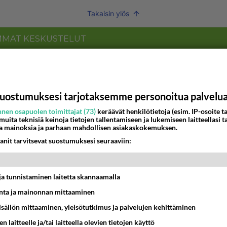
Takaisin ylös
MMAT KESKUSTELUT
IKKO
KUUKAUSI
köinen
 ?
uostumuksesi tarjotaksemme personoitua palvelu
16:24
Ikävä
nen osapuolen toimittajat (73)
keräävät henkilötietoja (esim. IP-osoite ta
 muita teknisiä keinoja tietojen tallentamiseen ja lukemiseen laitteellasi t
o Mikkelin panttivankidraaman?
a mainoksia ja parhaan mahdollisen asiakaskokemuksen.
anit tarvitsevat suostumuksesi seuraaviin:
07:39
Maailman menoa
t ja tunnistaminen laitetta skannaamalla
12:07
Jämsä
ta ja mainonnan mittaaminen
aisit kysyä tänään
sisällön mittaaminen, yleisötutkimus ja palvelujen kehittäminen
 Anna jokin tunniste itsestäni tai hänestä.
n laitteelle ja/tai laitteella olevien tietojen käyttö
13:15
Ikävä