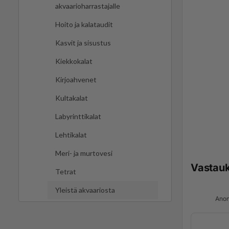
akvaarioharrastajalle
Hoito ja kalataudit
Kasvit ja sisustus
Kiekkokalat
Kirjoahvenet
Kultakalat
Labyrinttikalat
Lehtikalat
Meri- ja murtovesi
Vastau
Tetrat
Yleistä akvaariosta
Anon