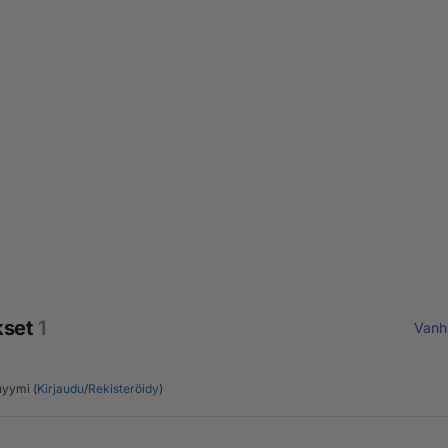
kset
1
Vanh
yymi (
Kirjaudu
/
Rekisteröidy
)