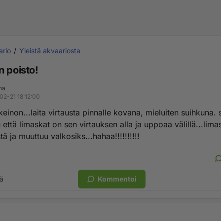
ario
Yleistä akvaariosta
n poisto!
na
02-21 18:12:00
einon...laita virtausta pinnalle kovana, mieluiten suihkuna. s
 että limaskat on sen virtauksen alla ja uppoaa välillä...limas
ä ja muuttuu valkosiks...hahaa!!!!!!!!!!
ä
Kommentoi