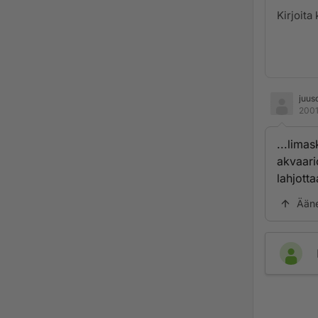
juus
2001
...lima
akvaari
lahjottaa
Ään