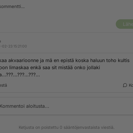
Lähe
o
-02-23 15:21:00
skaa akvaarioonne ja mä en epistä koska haluun toho kultis
oon limaskaa enkä saa sit mistää onko jollaki
...???...???...???...
estä
K
Kommentoi aloitusta...
Ketjusta on poistettu
0
sääntöjenvastaista viestiä.