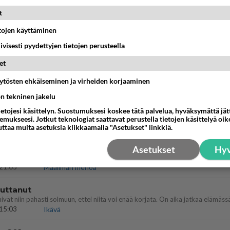
t
 sinusta yhtään
etojen käyttäminen
17:14
Ikävä
iivisesti pyydettyjen tietojen perusteella
nen edes oo
et
tti 🤣🤣🤣🤣🤣
äytösten ehkäiseminen ja virheiden korjaaminen
19:19
Ikävä
ön tekninen jakelu
ietojesi käsittelyn. Suostumuksesi koskee tätä palvelua, hyväksymättä jä
mukseesi. Jotkut teknologiat saattavat perustella tietojen käsittelyä oike
07:20
Kotimaiset julkkisjuorut
uttaa muita asetuksia klikkaamalla "Asetukset" linkkiä.
ritti murhata mopopojan
Asetukset
Hyv
21:05
Maailman menoa
vuttanut
15:03
Ikävä