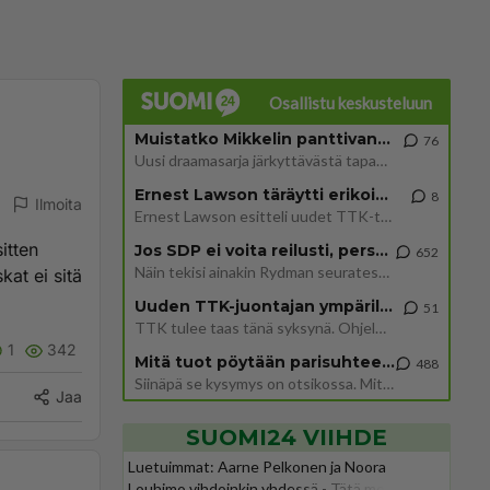
Osallistu keskusteluun
Muistatko Mikkelin panttivankidraaman?
76
Uusi draamasarja järkyttävästä tapauksesta on tulossa. Tositapahtumiin perustuva sarja ammentaa vuoden 1986 Mikkelin pan
Ernest Lawson täräytti erikoisen heiton TTK-lehdistötilaisuudessa: " Onko tässä tarkoituksena...?"
8
Ilmoita
Ernest Lawson esitteli uudet TTK-tähtioppilaat ja opettajat torstaina 6.8. lehdistölle. Tulevalla kaudella on yksi hausk
itten
Jos SDP ei voita reilusti, persut kumoavat demokratian Suomesta
652
Näin tekisi ainakin Rydman seuratessaan idolinsa Trumpin mallia https://www.is.fi/politiikka/art-2000012187244.html
kat ei sitä
Uuden TTK-juontajan ympärillä epätietoisuus sakenee - Nyt MTV hämmentää soppaa
51
TTK tulee taas tänä syksynä. Ohjelman uudet tähtioppilaat julkistetaan torstaina 6. elokuuta klo 14 alkavassa lehdistö
1
342
Mitä tuot pöytään parisuhteessa?
488
Siinäpä se kysymys on otsikossa. Mitäpä siis tuot/toisit pöytään parisuhteessa? Oletko mies vai nainen? Koetko sen mitä
Jaa
SUOMI24 VIIHDE
Luetuimmat: Aarne Pelkonen ja Noora
Louhimo vihdoinkin yhdessä - Tätä moni jo