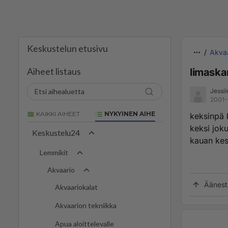
Keskustelun etusivu
Akva
Aiheet listaus
limaska
Jessii
2001-
KAIKKI AIHEET
NYKYINEN AIHE
keksinpä k
keksi joku
Keskustelu24
kauan kest
Lemmikit
Akvaario
Äänest
Akvaariokalat
Akvaarion tekniikka
Apua aloittelevalle