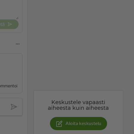
tä
ommentoi
Keskustele vapaasti
aiheesta kuin aiheesta
Aloita keskustelu