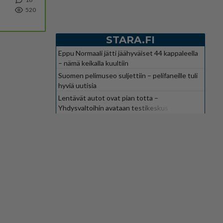
520
STARA.FI
Eppu Normaali jätti jäähyväiset 44 kappaleella
– nämä keikalla kuultiin
Suomen pelimuseo suljettiin – pelifaneille tuli
hyviä uutisia
Lentävät autot ovat pian totta –
Yhdysvaltoihin avataan testikeskus