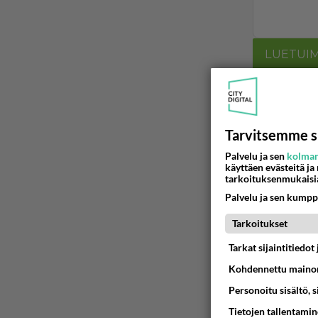
LUETUI
PÄIVÄ
VI
kenen nä
kaivattusi on
Tarvitsemme s
07.08.2026 
Palvelu ja sen
kolman
käyttäen evästeitä ja
Muistatk
tarkoituksenmukaisi
Palvelu ja sen kumpp
07.08.2026 
Tarkoitukset
Tarkat sijaintitiedo
07.08.2026 
Kohdennettu mainon
Mitä halu
Personoitu sisältö, 
Kaivatultasi?
Tietojen tallentamine
07.08.2026 