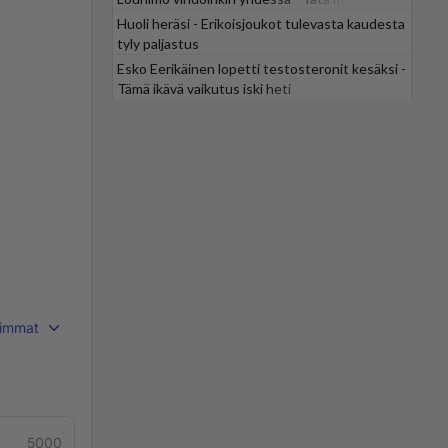
odotti
Huoli heräsi - Erikoisjoukot tulevasta kaudesta
tyly paljastus
Esko Eerikäinen lopetti testosteronit kesäksi -
Tämä ikävä vaikutus iski heti
immat
5000