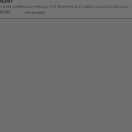
es201
yrskällä melekoosen tehokas 124 liikenteessä. Ei paljon vastamäki haitannu....
19:00
Hyrynsalmi