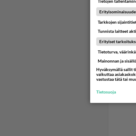
Tietojen tallentamine
Erityisominaisuude
Tarkkojen sijaintiti
Tunnista laitteet akt
Erityiset tarkoituks
Tietoturva, väärink
Mainonnan ja sisäll
Hyväksymällä sallit t
vaikuttaa asiakaskoke
vastustaa tätä tai mu
Tietosuoja