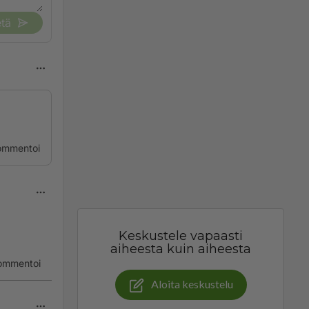
tä
ommentoi
Keskustele vapaasti
aiheesta kuin aiheesta
ommentoi
Aloita keskustelu