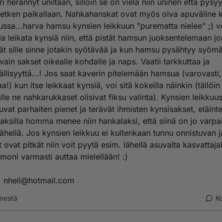
ri herännyt uniltaan, silloin se on vielä niin uninen että pysy
hetken paikallaan. Nahkahanskat ovat myös oiva apuväline 
ussa...harva hamsu kynsien leikkuun "purematta nielee" ;) vo
la leikata kynsiä niin, että pistät hamsun juoksentelemaan j
tät sille sinne jotakin syötävää ja kun hamsu pysähtyy syöm
 vain sakset oikealle kohdalle ja naps. Vaatii tarkkuttaa ja
ällisyyttä...! Jos saat kaverin pitelemään hamsua (varovasti,
aa!) kun itse leikkaat kynsiä, voi sitä kokeilla näinkin (tällö
jälle ne nahkarukkaset olisivat fiksu valinta). Kynsien leikkuu
uvat parhaiten pienet ja terävät ihmisten kynsisakset, eläint
aksilla homma menee niin hankalaksi, että siinä on jo varpa
lähellä. Jos kynsien leikkuu ei kuitenkaan tunnu onnistuvan j
 ovat pitkät niin voit pyytä esim. lähellä asuvalta kasvattaja
moni varmasti auttaa mielellään! :)
i, nheli@hotmail.com
nestä
K