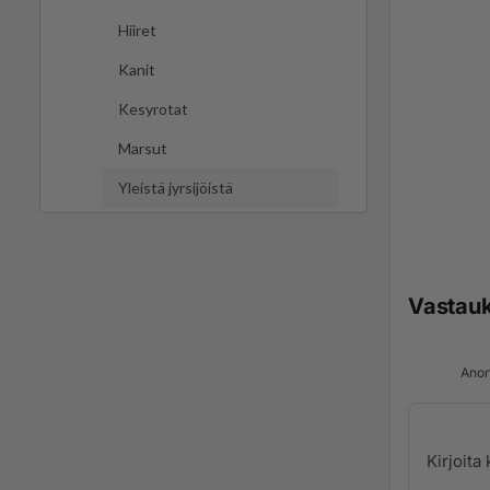
Hiiret
Kanit
Kesyrotat
Marsut
Yleistä jyrsijöistä
Vastau
Anon