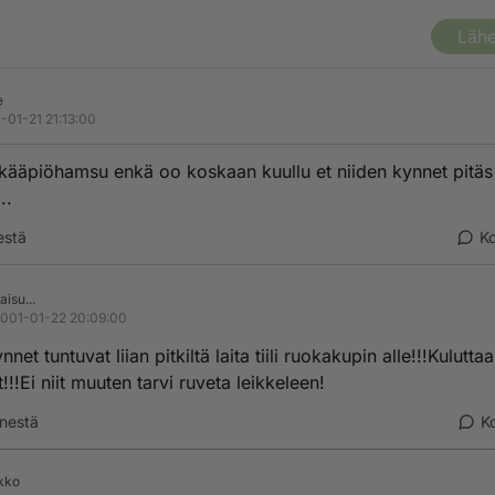
Lähe
e
-01-21 21:13:00
kääpiöhamsu enkä oo koskaan kuullu et niiden kynnet pitäs
..
estä
K
aisu...
001-01-22 20:09:00
nnet tuntuvat liian pitkiltä laita tiili ruokakupin alle!!!Kuluttaa
!!!Ei niit muuten tarvi ruveta leikkeleen!
nestä
K
kko