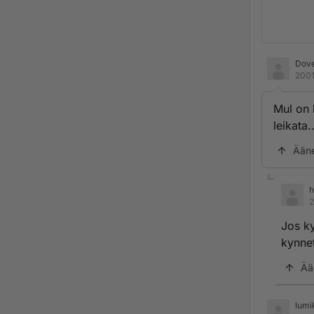
Dov
2001
Mul on 
leikata..
Ään
h
2
Jos ky
kynnet
Ää
lumi