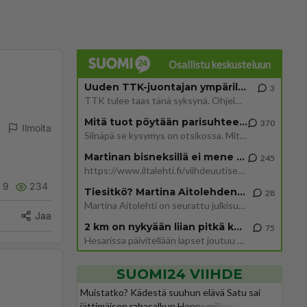
Osallistu keskusteluun
Uuden TTK-juontajan ympärillä epätietoisuus sakenee - Nyt MTV hämmentää soppaa
3
TTK tulee taas tänä syksynä. Ohjelman uudet tähtioppilaat julkistetaan torstaina 6. elokuuta klo 14 alkavassa lehdistö
Mitä tuot pöytään parisuhteessa?
370
Ilmoita
Siinäpä se kysymys on otsikossa. Mitäpä siis tuot/toisit pöytään parisuhteessa? Oletko mies vai nainen? Koetko sen mitä
Martinan bisneksillä ei mene hyvin
245
https://www.iltalehti.fi/viihdeuutiset/a/c46da6ab-340f-4790-aaa7-0865eed2336 Yrityksen konkurssihakemus on tullut kärä
9
234
Tiesitkö? Martina Aitolehden isäpuoli on tämä suosittu laulaja
28
Martina Aitolehti on seurattu julkisuuden henkilö. Lähipiiriin mahtuu muitakin tunnettuja henkilöitä. Tiesitkö, että Ma
Jaa
2 km on nykyään liian pitkä koulumatka
75
Hesarissa päivitellään lapset joutuu nyt kulkemaan 2 km kouluun jösses. Ruostefillarilla tuo matka menee vaikka miten äk
SUOMI24 VIIHDE
Muistatko? Kädestä suuhun elävä Satu sai
jättimäisen rahasalkun Henry-miljonääriltä