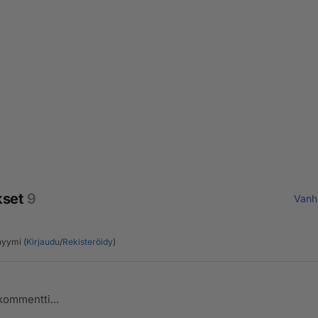
kset
9
Vanh
yymi (
Kirjaudu
/
Rekisteröidy
)