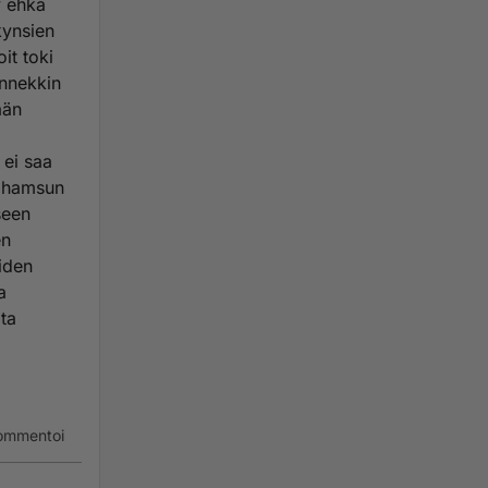
y ehkä
kynsien
it toki
onnekkin
ään
 ei saa
in hamsun
seen
en
iden
a
lta
ommentoi