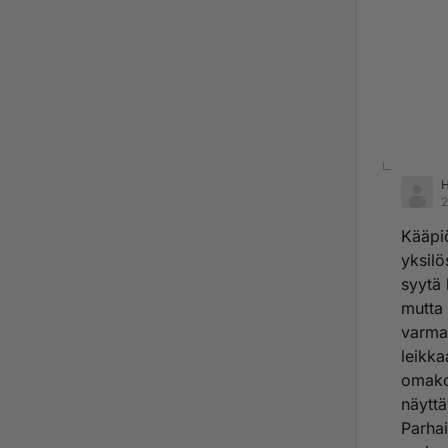
H
2
Kääpiö
yksilö
syytä 
mutta 
varmaa
leikka
omakoh
näyttä
Parhai