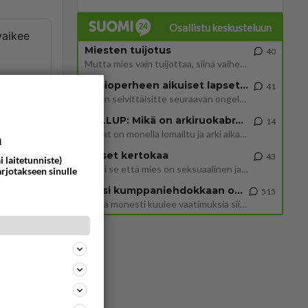
Osallistu keskusteluun
vaikee
Miesten tuijotus
40
Mutta mies vain tuijottaa, siinä vaiheessa käännän itse pään pois. Mikä juttu? Yleensä jos joku tuijottaa tai katsoo, hä
Uusioperheen aikuiset lapset tyhjentää jääkaapin käydessään
41
Miten selvittäisitte seuraavan ongelman, meillä on uusioperhe, minulla teini-ikäiset lapset ja puolisolla aikuiset, jotk
ommentoi
GALLUP: Mikä on arkiruokabravuurisi?
14
Lomat on monella lomailtu ja arki alkaa. Se voi tarkoittaa myös sitä, että grillailut on grillattu ja palataan arjen ruo
a
Naiset kertokaa
43
i laitetunniste)
Miksi se että mies on seksuaalinen ja haluaa seksiä ja te olette hänen mielestänne haluttava on vastenmielistä? Mikä sii
arjotakseen sinulle
Miksi kumppaniehdokkaan oma elämä on teille ongelma?
515
ON SIT
Täällä monesti kuulee vaatimuksia siitä, että kumppaniehdokkaalla ei saisi olla lemmikkejä, lapsia, kavereita, eksiä, su
JOS OOT
!!OON
ommentoi