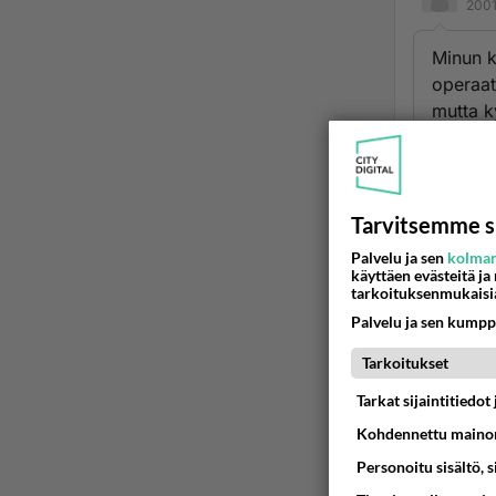
2001
Minun k
operaati
mutta k
otusten.
Ään
Tarvitsemme s
sanj
2001
Palvelu ja sen
kolman
käyttäen evästeitä ja
tarkoituksenmukaisi
ÄLÄ N
Palvelu ja sen kumpp
KYNSIÄ!
VEIKAA
Tarkoitukset
SEN JO
Tarkat sijaintitiedo
TOSISS
Kohdennettu mainon
Ään
Personoitu sisältö, 