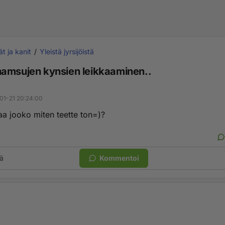
ät ja kanit
Yleistä jyrsijöistä
amsujen kynsien leikkaaminen..
01-21 20:24:00
aa jooko miten teette ton=)?
ä
Kommentoi