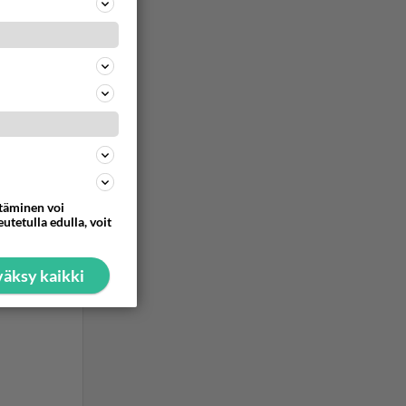
ttäminen voi
utetulla edulla, voit
äksy kaikki