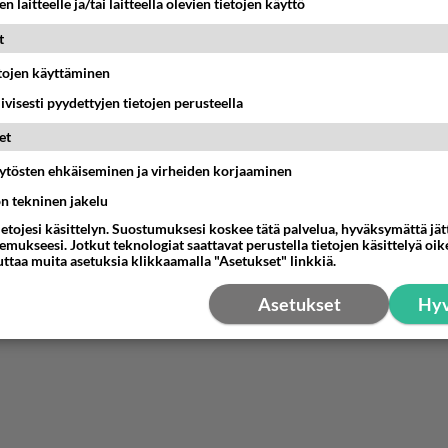
n laitteelle ja/tai laitteella olevien tietojen käyttö
t
etojen käyttäminen
iivisesti pyydettyjen tietojen perusteella
et
äytösten ehkäiseminen ja virheiden korjaaminen
ön tekninen jakelu
ietojesi käsittelyn. Suostumuksesi koskee tätä palvelua, hyväksymättä jä
mukseesi. Jotkut teknologiat saattavat perustella tietojen käsittelyä oike
uttaa muita asetuksia klikkaamalla "Asetukset" linkkiä.
Asetukset
Hyv