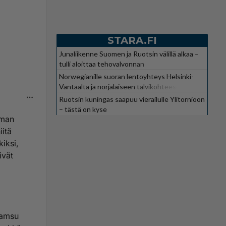
STARA.FI
Junaliikenne Suomen ja Ruotsin välillä alkaa –
tulli aloittaa tehovalvonnan
Norwegianille suoran lentoyhteys Helsinki-
Vantaalta ja norjalaiseen talvikohteeseen
Ruotsin kuningas saapuu vierailulle Ylitornioon
– tästä on kyse
eman
iitä
kiksi,
ivät
hamsu