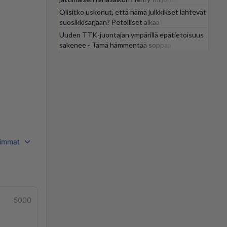
Olisitko uskonut, että nämä julkkikset lähtevät
suosikkisarjaan? Petolliset alkaa
jättiyllätyksellä
Uuden TTK-juontajan ympärillä epätietoisuus
sakenee - Tämä hämmentää soppaa
immat
5000