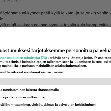
-01-22 21:11:00
ääpiöhamsuni kynnet pitää kyllä leikata, ja se onkin vähän 
o...
yllä minä leikkaan ne ihan samalla tavalla kuin isompienkin
.. täytyy vain olla niiin varovainen
estä
K
uostumuksesi tarjotaksemme personoitua palvelu
a
-01-23 18:43:00
nen osapuolen toimittajat (73)
keräävät henkilötietoja (esim. IP-osoite ta
 muita teknisiä keinoja tietojen tallentamiseen ja lukemiseen laitteellasi t
a mainoksia ja parhaan mahdollisen asiakaskokemuksen.
YT HERRAN JUMALA MEE LEIKKAAMAAN HAMSTERIN
anit tarvitsevat suostumuksesi seuraaviin:
!!!!!!!!!!!!!!!!!!!NE VAAN KASVAA JA KASVAA JA HAMSUN 
 OLLA JA SE VOI RAAPII NE IHAN VERILLE, SIIS ITTENSÄ!
 TEHNY, NI VIE SE AINAKIN NÄYTILLE ELÄINLÄÄKÄRIIN!!!!
t ja tunnistaminen laitetta skannaamalla
ANI!
ta ja mainonnan mittaaminen
estä
K
sisällön mittaaminen, yleisötutkimus ja palvelujen kehittäminen