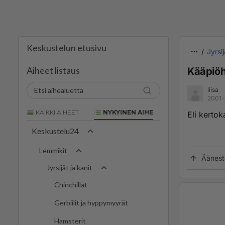
Keskustelun etusivu
Jyrsij
Aiheet listaus
Kääpiöh
liisa
2001-
KAIKKI AIHEET
NYKYINEN AIHE
Eli kertok
Keskustelu24
Lemmikit
Äänest
Jyrsijät ja kanit
Chinchillat
Gerbiilit ja hyppymyyrät
Hamsterit