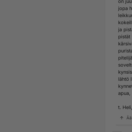
on juu
jopa 
leikku
kokeil
ja pis
pistät
kärsiv
purist
piteli
sovelt
kynsis
lähtö 
kynnet
apua, 
t. Hel
Ää