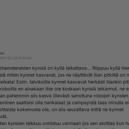
eli
001-01-23 21:41:00
hamstereiden kynsiä on kyllä leikattava... Riippuu kyllä hi
stä miten kynnet kasvavat, jos ne näyttävät liian pitkiltä on n
leikata! Esim. talvikoilla kynnet kasvavat herkästi liiankin pit
roboilta en ainakaan itse ole koskaan kynsiä leikannut, ne e
n pahemmin siis kasva (lievästi sanottuna robojen kynsien
aminen saattaisi olla hankalaa) ja campsyistä taas minulla ei
taista kokemusta ole, on siis seurattava miltä ne kynnet
vät.
ten kynsien leikkuu onnistuu varmaan jos sen aloittaa kun 