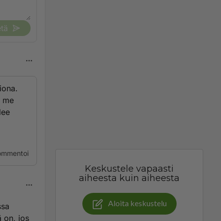
tä
iona.
n me
lee
ommentoi
Keskustele vapaasti
aiheesta kuin aiheesta
Aloita keskustelu
ssa
 on, jos