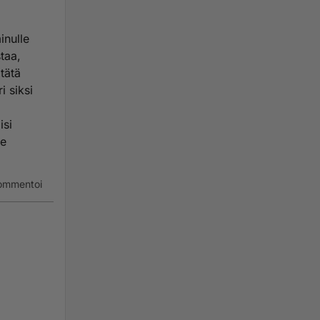
ä käyvät
inulle
ein?", no
taa,
eitä?
 tätä
i siksi
isi
ue
ommentoi