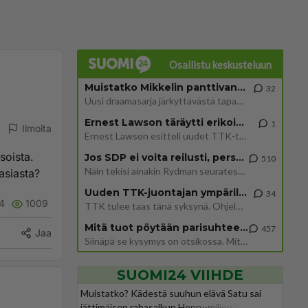
Osallistu keskusteluun
Muistatko Mikkelin panttivankidraaman?
32
Uusi draamasarja järkyttävästä tapauksesta on tulossa. Tositapahtumiin perustuva sarja ammentaa vuoden 1986 Mikkelin pan
Ernest Lawson täräytti erikoisen heiton TTK-lehdistötilaisuudessa: " Onko tässä tarkoituksena...?"
1
Ilmoita
Ernest Lawson esitteli uudet TTK-tähtioppilaat ja opettajat torstaina 6.8. lehdistölle. Tulevalla kaudella on yksi hausk
soista.
Jos SDP ei voita reilusti, persut kumoavat demokratian Suomesta
510
Näin tekisi ainakin Rydman seuratessaan idolinsa Trumpin mallia https://www.is.fi/politiikka/art-2000012187244.html
 asiasta?
Uuden TTK-juontajan ympärillä epätietoisuus sakenee - Nyt MTV hämmentää soppaa
34
4
1009
TTK tulee taas tänä syksynä. Ohjelman uudet tähtioppilaat julkistetaan torstaina 6. elokuuta klo 14 alkavassa lehdistö
Mitä tuot pöytään parisuhteessa?
457
Jaa
Siinäpä se kysymys on otsikossa. Mitäpä siis tuot/toisit pöytään parisuhteessa? Oletko mies vai nainen? Koetko sen mitä
SUOMI24 VIIHDE
Muistatko? Kädestä suuhun elävä Satu sai
jättimäisen rahasalkun Henry-miljonääriltä