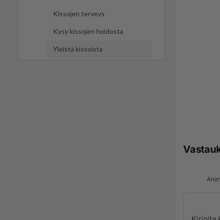
Kissojen terveys
Kysy kissojen hoidosta
Yleistä kissoista
Vastau
Anon