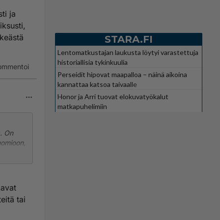
ti ja
iksusti,
rkeästä
STARA.FI
Lentomatkustajan laukusta löytyi varastettuja
historiallisia tykinkuulia
ommentoi
Perseidit hipovat maapalloa – näinä aikoina
kannattaa katsoa taivaalle
Honor ja Arri tuovat elokuvatyökalut
matkapuhelimiin
a. On
uomioon,
eivätkä
jotka
tai eivät
kavat
eitä tai
i oo
e