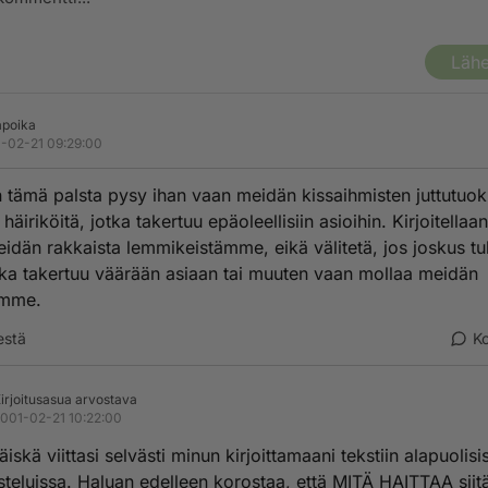
Lähe
apoika
-02-21 09:29:00
 tämä palsta pysy ihan vaan meidän kissaihmisten juttutuok
häiriköitä, jotka takertuu epäoleellisiin asioihin. Kirjoitellaa
idän rakkaista lemmikeistämme, eikä välitetä, jos joskus tu
oka takertuu väärään asiaan tai muuten vaan mollaa meidän
amme.
estä
K
irjoitusasua arvostava
001-02-21 10:22:00
 äiskä viittasi selvästi minun kirjoittamaani tekstiin alapuolisi
teluissa. Haluan edelleen korostaa, että MITÄ HAITTAA siitä