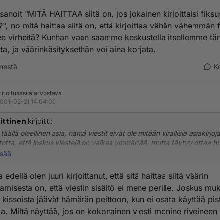
 sanoit "MITÄ HAITTAA siitä on, jos jokainen kirjoittaisi fiksus
?", no mitä haittaa siitä on, että kirjoittaa vähän vähemmän f
ee virheitä? Kunhan vaan saamme keskustella itsellemme tä
ta, ja väärinkäsityksethän voi aina korjata.
nestä
K
irjoitusasua arvostava
001-02-21 14:04:00
iittinen
kirjoitti:
 täällä oleellinen asia, nämä viestit eivät ole mitään virallisia asiakirjoj
 totta, että joskus viestejä on vaikea ymmärtää, mutta täytyy ottaa h
täällä käy tosi paljon lapsia, jotka eivät kaikkia pilkkusääntöjä tiedä, 
isää
stikkaan välttämättä osaa edes kirjoittaa kunnolla. Ja sitten on niitä, 
 kaikessa kiireessä aina jaksa kiinnittää huomiota oikeinkirjoitukseen, 
 edellä olen juuri kirjoittanut, että sitä haittaa siitä väärin
n vaan pidä sitä oleellisena asiana tälläisessa paikassa.
ttamisesta on, että viestin sisältö ei mene perille. Joskus mu
t kissoista jäävät hämärän peittoon, kun ei osata käyttää pist
npa kukaan kirjoittaa työhakemukeen, että "Help!!! Auttakaa, mulla e
ja. Miltä näyttää, jos on kokonainen viesti monine riveineen
 eikä työpaikkaa!". koulutehtävien jälkeen on ihan mukava tulla tänn