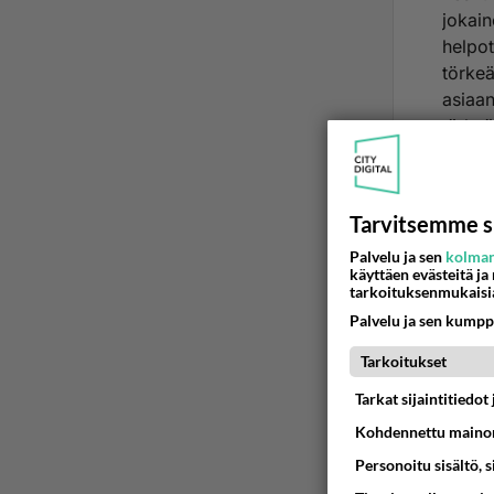
jokain
helpot
törkeä
asiaan
tärkeä
pistel
nimitt
äidink
Tarvitsemme s
paasa
Palvelu ja sen
kolman
onkin.
käyttäen evästeitä ja
kun ni
tarkoituksenmukaisi
jos ha
Palvelu ja sen kumpp
huomio
Tarkoitukset
lukea?
kaikes
Tarkat sijaintitiedo
Ää
Kohdennettu mainon
Personoitu sisältö, 
e