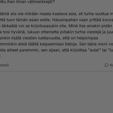
ittelemaan, kun ei tarvitse olla niin tarkka. Uskon siis, että kaikki tääll
tettu ihan ilman välimerkkejä!?
set ihmiset osaavat kyllä kirjoittaa kunnolla.
tämä siis ole mikään maata kaatava asia, eli turha suuttua m
, sanoit "MITÄ HAITTAA siitä on, jos jokainen kirjoittaisi fiksusti ja oik
 että tuon tämän asian esille. Halusinpahan vaan yrittää koros
haittaa siitä on, että kirjoittaa vähän vähemmän fiksusti, ja tekee virh
 tärkeätä voi se kirjoitusasukin olla. Minä itse ainakin pidän
n vaan saamme keskustella itsellemme tärkeästä aiheesta, ja
nkäsityksethän voi aina korjata.
a tosi hyvänä, lukuun ottamatta joitakin turhia viestejä ja juur
sinkin lisätä viestien luettavuutta, että on helpompaa
minkin etsiä täältä kaipaamiaan tietoja. Sen takia moni vo
ida aiheet paremmin, sen sijaan, että kirjoittaa "auta!" tai "l
.
nestä
K