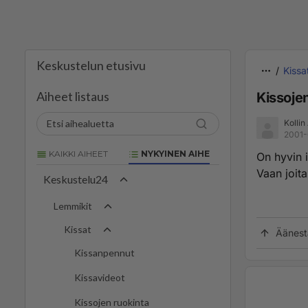
Keskustelun etusivu
Kissa
Aiheet listaus
Kissojen
Kollin
2001-
KAIKKI AIHEET
NYKYINEN AIHE
On hyvin i
Vaan joita
Keskustelu24
Lemmikit
Kissat
Äänest
Kissanpennut
Kissavideot
Kissojen ruokinta