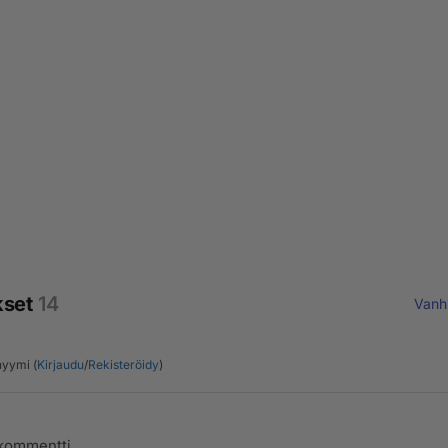
kset
14
Vanh
yymi (
Kirjaudu
/
Rekisteröidy
)