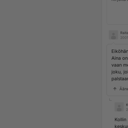
Rait
2001
Eiköhän
Aina on 
vaan me
joku, j
palsta
Ään
K
2
Kollin
keskus