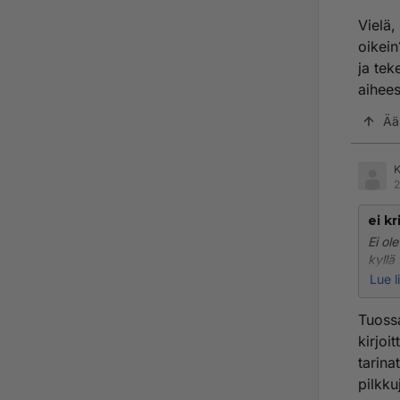
Vielä,
oikein
ja tek
aihees
Ää
K
2
ei kr
Ei ole
kyllä
että 
Lue l
oikea
eivät
Tuossa
muute
kirjoi
tarina
Tuski
pilkku
rahaa