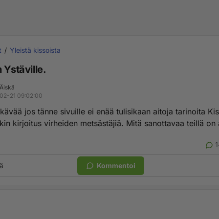
t
Yleistä kissoista
 Ystäville.
 Äiskä
02-21 09:02:00
kävää jos tänne sivuille ei enää tulisikaan aitoja tarinoita Kis
kin kirjoitus virheiden metsästäjiä. Mitä sanottavaa teillä on
1
ä
Kommentoi