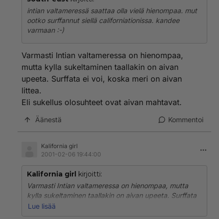
intian valtameressä saattaa olla vielä hienompaa. mut
ootko surffannut siellä californiationissa. kandee
varmaan :-)
Varmasti Intian valtameressa on hienompaa,
mutta kylla sukeltaminen taallakin on aivan
upeeta. Surffata ei voi, koska meri on aivan
littea.
Eli sukellus olosuhteet ovat aivan mahtavat.
Äänestä
Kommentoi
Kalifornia girl
2001-02-06 19:44:00
Kalifornia girl
kirjoitti:
Varmasti Intian valtameressa on hienompaa, mutta
kylla sukeltaminen taallakin on aivan upeeta. Surffata
ei voi, koska meri on aivan littea.
Lue lisää
Eli sukellus olosuhteet ovat aivan mahtavat.