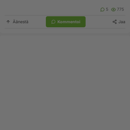
5
775
Äänestä
Kommentoi
Jaa