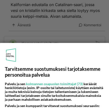
Kalifornian edustalla on Catalinan-saari, jossa
vesi on kristallin kirkasta seka sielta loytyy myos
suuria kelppi-metsia. Aivan satumaista.
Äänestä
Kommentoi
Kommentoi aloitusta...
Ketjusta on poistettu
0
sääntöjenvastaista viestiä.
Tarvitsemme suostumuksesi tarjotaksemme
Takaisin ylös
personoitua palvelua
LUETUIMMAT KESKUSTELUT
Palvelu ja sen
kolmannen osapuolen toimittajat (73)
keräävät
henkilötietoja (esim. IP-osoite tai laitetunniste) käyttäen evästeitä
ja muita teknisiä keinoja tietojen tallentamiseen ja lukemiseen
PÄIVÄ
VIIKKO
KUUKAUSI
laitteellasi tarjotakseen sinulle tarkoituksenmukaisia mainoksia
ja parhaan mahdollisen asiakaskokemuksen.
52
kenen näköinen
Palvelu ja sen kumppanit tarvitsevat suostumuksesi seuraaviin:
880