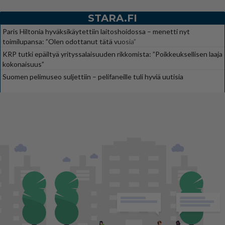
STARA.FI
Paris Hiltonia hyväksikäytettiin laitoshoidossa – menetti nyt
toimilupansa: ”Olen odottanut tätä vuosia”
KRP tutki epäiltyä yrityssalaisuuden rikkomista: ”Poikkeuksellisen laaja
kokonaisuus”
Suomen pelimuseo suljettiin – pelifaneille tuli hyviä uutisia