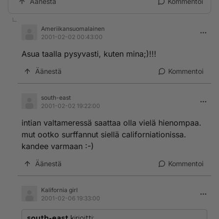
Äänestä
Kommentoi
Ameriikansuomalainen
2001-02-02 00:43:00
Asua taalla pysyvasti, kuten mina;)!!!
Äänestä
Kommentoi
south-east
2001-02-02 19:22:00
intian valtameressä saattaa olla vielä hienompaa.
mut ootko surffannut siellä californiationissa.
kandee varmaan :-)
Äänestä
Kommentoi
Kalifornia girl
2001-02-06 19:33:00
south-east
kirjoitti: