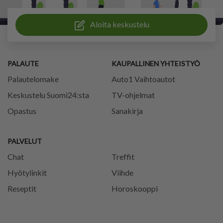
Aloita keskustelu
PALAUTE
KAUPALLINEN YHTEISTYÖ
Palautelomake
Auto1 Vaihtoautot
Keskustelu Suomi24:sta
TV-ohjelmat
Opastus
Sanakirja
PALVELUT
Chat
Treffit
Hyötylinkit
Viihde
Reseptit
Horoskooppi