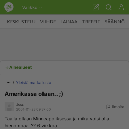
Valikko
KESKUSTELU
VIIHDE
LAINAA
TREFFIT
SÄÄNNÖT
Aihealueet
Yleistä matkailusta
Amerikassa ollaan.. ;)
Jussi
Ilmoita
2001-01-23 09:37:00
Taalla ollaan Minneapoliksessa ja mika voisi olla
hienompaa..?? 6 viikkoa..