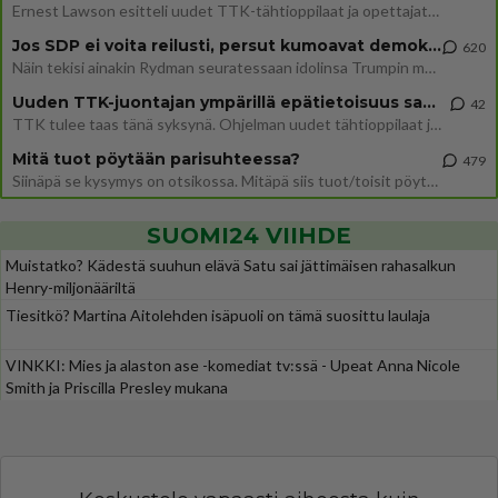
Ernest Lawson esitteli uudet TTK-tähtioppilaat ja opettajat torstaina 6.8. lehdistölle. Tulevalla kaudella on yksi hausk
Jos SDP ei voita reilusti, persut kumoavat demokratian Suomesta
620
Näin tekisi ainakin Rydman seuratessaan idolinsa Trumpin mallia https://www.is.fi/politiikka/art-2000012187244.html
Uuden TTK-juontajan ympärillä epätietoisuus sakenee - Nyt MTV hämmentää soppaa
42
TTK tulee taas tänä syksynä. Ohjelman uudet tähtioppilaat julkistetaan torstaina 6. elokuuta klo 14 alkavassa lehdistö
Mitä tuot pöytään parisuhteessa?
479
Siinäpä se kysymys on otsikossa. Mitäpä siis tuot/toisit pöytään parisuhteessa? Oletko mies vai nainen? Koetko sen mitä
SUOMI24 VIIHDE
Muistatko? Kädestä suuhun elävä Satu sai jättimäisen rahasalkun
Henry-miljonääriltä
Tiesitkö? Martina Aitolehden isäpuoli on tämä suosittu laulaja
VINKKI: Mies ja alaston ase -komediat tv:ssä - Upeat Anna Nicole
Smith ja Priscilla Presley mukana