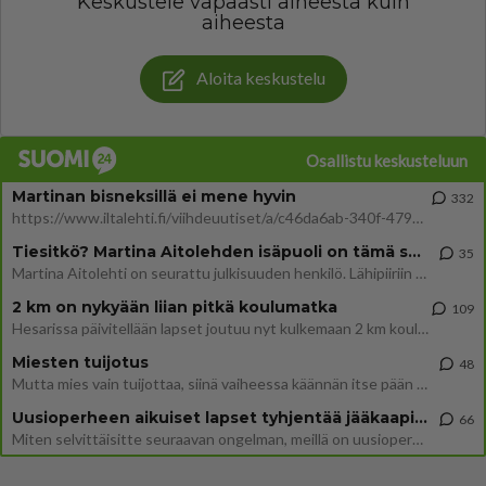
Keskustele vapaasti aiheesta kuin
aiheesta
Aloita keskustelu
Osallistu keskusteluun
Martinan bisneksillä ei mene hyvin
332
https://www.iltalehti.fi/viihdeuutiset/a/c46da6ab-340f-4790-aaa7-0865eed2336 Yrityksen konkurssihakemus on tullut kärä
Tiesitkö? Martina Aitolehden isäpuoli on tämä suosittu laulaja
35
Martina Aitolehti on seurattu julkisuuden henkilö. Lähipiiriin mahtuu muitakin tunnettuja henkilöitä. Tiesitkö, että Ma
2 km on nykyään liian pitkä koulumatka
109
Hesarissa päivitellään lapset joutuu nyt kulkemaan 2 km kouluun jösses. Ruostefillarilla tuo matka menee vaikka miten äk
Miesten tuijotus
48
Mutta mies vain tuijottaa, siinä vaiheessa käännän itse pään pois. Mikä juttu? Yleensä jos joku tuijottaa tai katsoo, hä
Uusioperheen aikuiset lapset tyhjentää jääkaapin käydessään
66
Miten selvittäisitte seuraavan ongelman, meillä on uusioperhe, minulla teini-ikäiset lapset ja puolisolla aikuiset, jotk