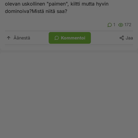
olevan uskollinen "paimen", kiltti mutta hyvin
dominoiva?Mistä niitä saa?
1
172
Äänestä
Kommentoi
Jaa