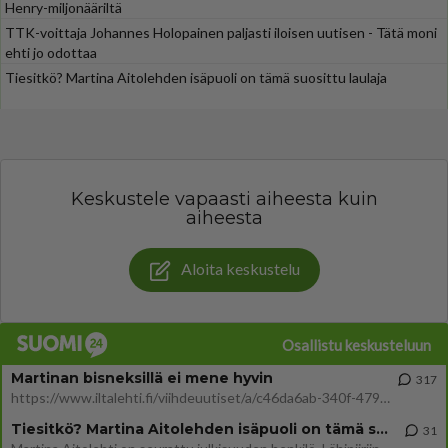
Henry-miljonääriltä
TTK-voittaja Johannes Holopainen paljasti iloisen uutisen - Tätä moni
ehti jo odottaa
Tiesitkö? Martina Aitolehden isäpuoli on tämä suosittu laulaja
Keskustele vapaasti aiheesta kuin
aiheesta
Aloita keskustelu
Osallistu keskusteluun
Martinan bisneksillä ei mene hyvin
317
https://www.iltalehti.fi/viihdeuutiset/a/c46da6ab-340f-4790-aaa7-0865eed2336 Yrityksen konkurssihakemus on tullut kärä
Tiesitkö? Martina Aitolehden isäpuoli on tämä suosittu laulaja
31