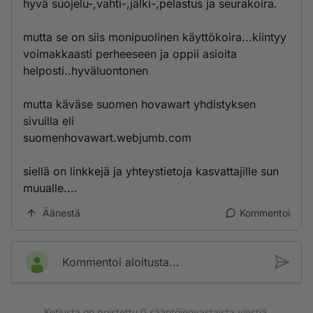
hyvä suojelu-,vahti-,jälki-,pelastus ja seurakoira.
mutta se on siis monipuolinen käyttökoira...kiintyy
voimakkaasti perheeseen ja oppii asioita
helposti..hyväluontonen
mutta käväse suomen hovawart yhdistyksen
sivuilla eli
suomenhovawart.webjumb.com
siellä on linkkejä ja yhteystietoja kasvattajille sun
muualle....
Äänestä
Kommentoi
Kommentoi aloitusta...
Ketjusta on poistettu
0
sääntöjenvastaista viestiä.