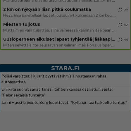
Martina Aitolehti on seurattu julkisuuden henkilö. Lähipiiriin mahtuu muitakin tunnettuja henkilöitä. Tiesitkö, että Ma
2 km on nykyään liian pitkä koulumatka
99
Hesarissa päivitellään lapset joutuu nyt kulkemaan 2 km kouluun jösses. Ruostefillarilla tuo matka menee vaikka miten äk
Miesten tuijotus
42
Mutta mies vain tuijottaa, siinä vaiheessa käännän itse pään pois. Mikä juttu? Yleensä jos joku tuijottaa tai katsoo, hä
Uusioperheen aikuiset lapset tyhjentää jääkaapin käydessään
44
Miten selvittäisitte seuraavan ongelman, meillä on uusioperhe, minulla teini-ikäiset lapset ja puolisolla aikuiset, jotk
STARA.FI
Poliisi varoittaa: Huijarit pyytävät ihmisiä nostamaan rahaa
automaatista
Uniikilta suorat sanat Tanssii tähtien kanssa osallistumisesta:
”Pelonsekaisia tunteita”
Janni Hussi ja Sointu Borg lopettavat: ”Kyllähän tää haikeelta tuntuu”