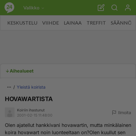
Valikko
KESKUSTELU
VIIHDE
LAINAA
TREFFIT
SÄÄNNÖT
Aihealueet
Yleistä koirista
HOVAWARTISTA
Koiriin ihastunut
Ilmoita
2001-02-15 11:48:00
Olen ajatellut hankkivani hovawartin, mutta minkälainen
koira hovawart noin luonteeltaan on?Olen kuullut sen