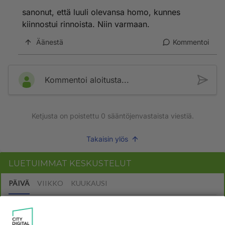
sanonut, että luuli olevansa homo, kunnes
kiinnostui rinnoista. Niin varmaan.
Äänestä
Kommentoi
Kommentoi aloitusta...
Ketjusta on poistettu
0
sääntöjenvastaista viestiä.
Takaisin ylös
LUETUIMMAT KESKUSTELUT
PÄIVÄ
VIIKKO
KUUKAUSI
303
Martinan bisneksillä ei mene hyvin
1308
https://www.iltalehti.fi/viihdeuutiset/a/c46da6ab-340f-4790-aaa7-0865eed2336 Yrityksen konkurssihakemus on tullut kärä