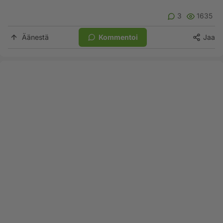
3
1635
Äänestä
Kommentoi
Jaa