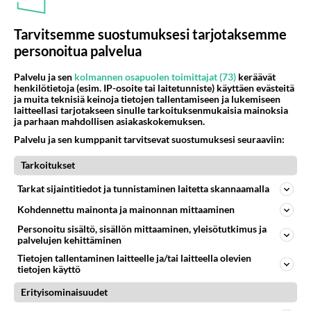
05.08.2026 05:51
Kotimaiset julkkisjuorut
30
Tiesitkö? Martina Aitolehden isäpuoli on tämä suosittu laulaja
Tarvitsemme suostumuksesi tarjotaksemme
1077
Martina Aitolehti on seurattu julkisuuden henkilö. Lähipiiriin mahtuu muitakin tunnettuja henkilöitä. Tiesitkö, että Ma
personoitua palvelua
05.08.2026 07:23
Kotimaiset julkkisjuorut
Palvelu ja sen
kolmannen osapuolen toimittajat (73)
keräävät
64
Mitä töitä kaivattusi on tehnyt?
henkilötietoja (esim. IP-osoite tai laitetunniste) käyttäen evästeitä
ja muita teknisiä keinoja tietojen tallentamiseen ja lukemiseen
887
😅
laitteellasi tarjotakseen sinulle tarkoituksenmukaisia mainoksia
05.08.2026 13:25
Ikävä
ja parhaan mahdollisen asiakaskokemuksen.
Palvelu ja sen kumppanit tarvitsevat suostumuksesi seuraaviin:
72
Voiko meidän välit
881
Koskaan parantua tästä?
Tarkoitukset
05.08.2026 05:34
Ikävä
Tarkat sijaintitiedot ja tunnistaminen laitetta skannaamalla
428
Jos SDP ei voita reilusti, persut kumoavat demokratian Suomesta
Kohdennettu mainonta ja mainonnan mittaaminen
761
Näin tekisi ainakin Rydman seuratessaan idolinsa Trumpin mallia https://www.is.fi/politiikka/art-2000012187244.html
06.08.2026 09:02
Maailman menoa
Personoitu sisältö, sisällön mittaaminen, yleisötutkimus ja
palvelujen kehittäminen
47
Onko kaivattusi
Tietojen tallentaminen laitteelle ja/tai laitteella olevien
tietojen käyttö
649
Kummallinen jossakin suhteessa?
05.08.2026 17:47
Ikävä
Erityisominaisuudet