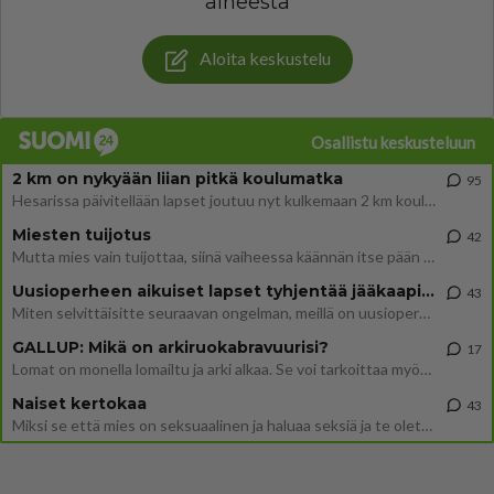
aiheesta
Aloita keskustelu
Osallistu keskusteluun
2 km on nykyään liian pitkä koulumatka
95
Hesarissa päivitellään lapset joutuu nyt kulkemaan 2 km kouluun jösses. Ruostefillarilla tuo matka menee vaikka miten äk
Miesten tuijotus
42
Mutta mies vain tuijottaa, siinä vaiheessa käännän itse pään pois. Mikä juttu? Yleensä jos joku tuijottaa tai katsoo, hä
Uusioperheen aikuiset lapset tyhjentää jääkaapin käydessään
43
Miten selvittäisitte seuraavan ongelman, meillä on uusioperhe, minulla teini-ikäiset lapset ja puolisolla aikuiset, jotk
GALLUP: Mikä on arkiruokabravuurisi?
17
Lomat on monella lomailtu ja arki alkaa. Se voi tarkoittaa myös sitä, että grillailut on grillattu ja palataan arjen ruo
Naiset kertokaa
43
Miksi se että mies on seksuaalinen ja haluaa seksiä ja te olette hänen mielestänne haluttava on vastenmielistä? Mikä sii