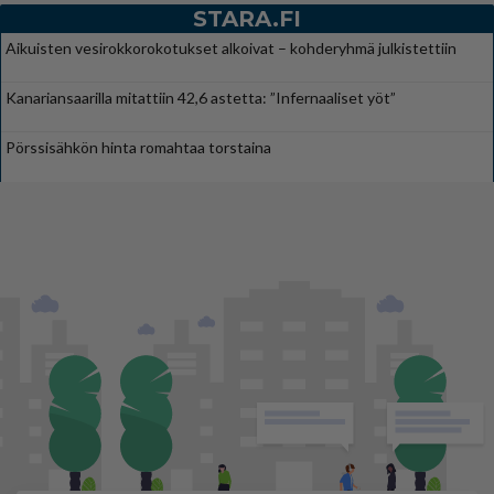
STARA.FI
Aikuisten vesirokkorokotukset alkoivat – kohderyhmä julkistettiin
Kanariansaarilla mitattiin 42,6 astetta: ”Infernaaliset yöt”
Pörssisähkön hinta romahtaa torstaina