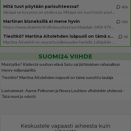
Mitä tuot pöytään parisuhteessa?
426
Siinäpä se kysymys on otsikossa. Mitäpä siis tuot/toisit pöytään parisuhteessa? Oletko mies vai nainen? Koetko sen mitä
Martinan bisneksillä ei mene hyvin
303
https://www.iltalehti.fi/viihdeuutiset/a/c46da6ab-340f-4790-aaa7-0865eed2336 Yrityksen konkurssihakemus on tullut kärä
Tiesitkö? Martina Aitolehden isäpuoli on tämä suosittu laulaja
30
Martina Aitolehti on seurattu julkisuuden henkilö. Lähipiiriin mahtuu muitakin tunnettuja henkilöitä. Tiesitkö, että Ma
SUOMI24 VIIHDE
Muistatko? Kädestä suuhun elävä Satu sai jättimäisen rahasalkun
Henry-miljonääriltä
Tiesitkö? Martina Aitolehden isäpuoli on tämä suosittu laulaja
Luetuimmat: Aarne Pelkonen ja Noora Louhimo vihdoinkin yhdessä -
Tätä moni jo odotti
Keskustele vapaasti aiheesta kuin