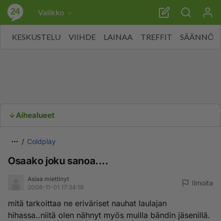
Valikko
KESKUSTELU
VIIHDE
LAINAA
TREFFIT
SÄÄNNÖT
Aihealueet
Coldplay
Osaako joku sanoa....
Asiaa miettinyt
Ilmoita
2008-11-01 17:34:19
mitä tarkoittaa ne eriväriset nauhat laulajan
hihassa..niitä olen nähnyt myös muilla bändin jäsenillä.