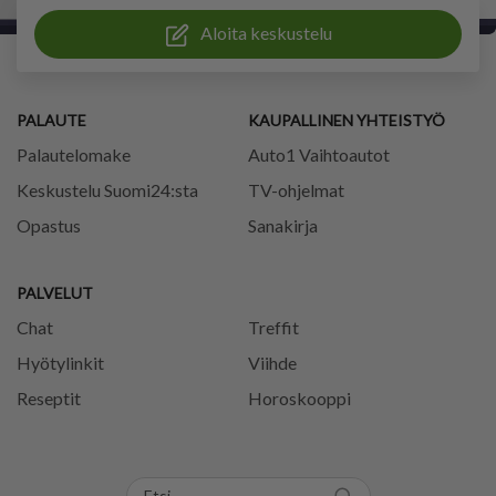
Aloita keskustelu
PALAUTE
KAUPALLINEN YHTEISTYÖ
Palautelomake
Auto1 Vaihtoautot
Keskustelu Suomi24:sta
TV-ohjelmat
Opastus
Sanakirja
PALVELUT
Chat
Treffit
Hyötylinkit
Viihde
Reseptit
Horoskooppi