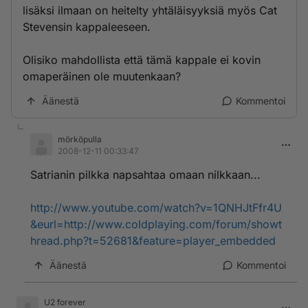
lisäksi ilmaan on heitelty yhtäläisyyksiä myös Cat
Stevensin kappaleeseen.
Olisiko mahdollista että tämä kappale ei kovin
omaperäinen ole muutenkaan?
Äänestä
Kommentoi
mörköpulla
2008-12-11 00:33:47
Satrianin pilkka napsahtaa omaan nilkkaan...
http://www.youtube.com/watch?v=1QNHJtFfr4U
&eurl=http://www.coldplaying.com/forum/showt
hread.php?t=52681&feature=player_embedded
Äänestä
Kommentoi
U2 forever