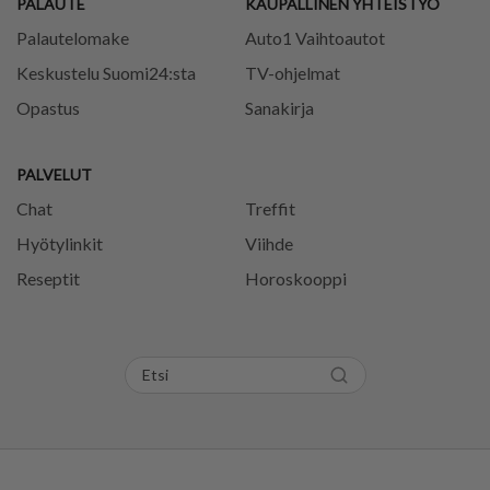
PALAUTE
KAUPALLINEN YHTEISTYÖ
Palautelomake
Auto1 Vaihtoautot
Keskustelu Suomi24:sta
TV-ohjelmat
Opastus
Sanakirja
PALVELUT
Chat
Treffit
Hyötylinkit
Viihde
Reseptit
Horoskooppi