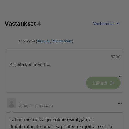
Vastaukset
4
Vanhimmat
Anonyymi (
Kirjaudu
/
Rekisteröidy
)
5000
Lähetä
...
2008-12-10 06:44:10
Tähän mennessä jo kolme esiintyjää on
ilmoittautunut saman kappaleen kirjoittajaksi, ja