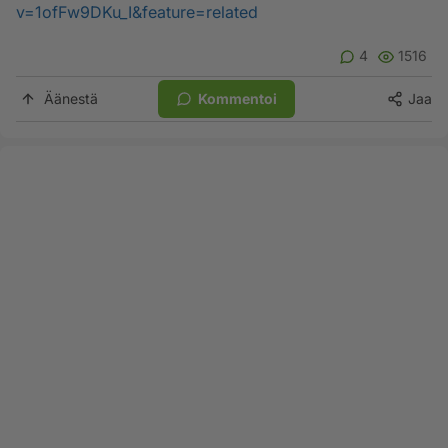
v=1ofFw9DKu_I&feature=related
4
1516
Äänestä
Kommentoi
Jaa