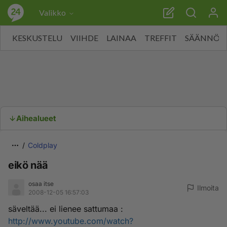
Valikko
KESKUSTELU
VIIHDE
LAINAA
TREFFIT
SÄÄNNÖT
Aihealueet
Coldplay
eikö nää
osaa itse
Ilmoita
2008-12-05 16:57:03
säveltää... ei lienee sattumaa :
http://www.youtube.com/watch?