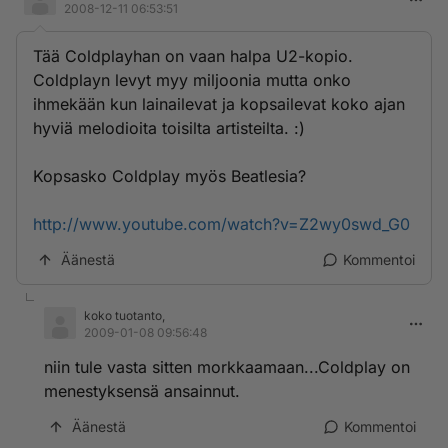
2008-12-11 06:53:51
Tää Coldplayhan on vaan halpa U2-kopio.
Coldplayn levyt myy miljoonia mutta onko
ihmekään kun lainailevat ja kopsailevat koko ajan
hyviä melodioita toisilta artisteilta. :)
Kopsasko Coldplay myös Beatlesia?
http://www.youtube.com/watch?v=Z2wy0swd_G0
Äänestä
Kommentoi
koko tuotanto,
2009-01-08 09:56:48
niin tule vasta sitten morkkaamaan...Coldplay on
menestyksensä ansainnut.
Äänestä
Kommentoi