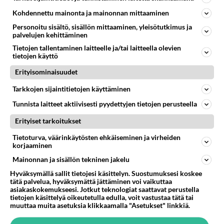
94
2 km on nykyään liian pitkä koulumatka
Kohdennettu mainonta ja mainonnan mittaaminen
1005
Hesarissa päivitellään lapset joutuu nyt kulkemaan 2 km kouluun jösses. Ruostefillarilla tuo matka menee vaikka miten äk
Personoitu sisältö, sisällön mittaaminen, yleisötutkimus ja
04.08.2026 10:07
Lieksa
palvelujen kehittäminen
Tietojen tallentaminen laitteelle ja/tai laitteella olevien
29
Tiesitkö? Martina Aitolehden isäpuoli on tämä suosittu laulaja
tietojen käyttö
981
Martina Aitolehti on seurattu julkisuuden henkilö. Lähipiiriin mahtuu muitakin tunnettuja henkilöitä. Tiesitkö, että Ma
05.08.2026 07:23
Kotimaiset julkkisjuorut
Erityisominaisuudet
Tarkkojen sijaintitietojen käyttäminen
57
Mikä sinua ja kaivattuasi
896
Yhdistää??????
Tunnista laitteet aktiivisesti pyydettyjen tietojen perusteella
04.08.2026 18:50
Ikävä
Erityiset tarkoitukset
43
Sinulle mies
Tietoturva, väärinkäytösten ehkäiseminen ja virheiden
835
Kohtaamme jälleen kun on oikea aika. Sitä ei voi mikään eikä kukaan estää <3 <3
korjaaminen
04.08.2026 15:01
Ikävä
Mainonnan ja sisällön tekninen jakelu
63
Hyväksymällä sallit tietojesi käsittelyn. Suostumuksesi koskee
Mitä töitä kaivattusi on tehnyt?
tätä palvelua, hyväksymättä jättäminen voi vaikuttaa
830
😅
asiakaskokemukseesi. Jotkut teknologiat saattavat perustella
05.08.2026 13:25
Ikävä
tietojen käsittelyä oikeutetulla edulla, voit vastustaa tätä tai
muuttaa muita asetuksia klikkaamalla "Asetukset" linkkiä.
62
Mitä uskot hänen ajattelevan sinusta?
828