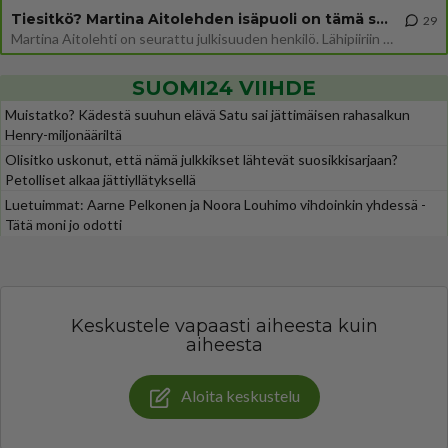
Tiesitkö? Martina Aitolehden isäpuoli on tämä suosittu laulaja
29
Martina Aitolehti on seurattu julkisuuden henkilö. Lähipiiriin mahtuu muitakin tunnettuja henkilöitä. Tiesitkö, että Ma
SUOMI24 VIIHDE
Muistatko? Kädestä suuhun elävä Satu sai jättimäisen rahasalkun
Henry-miljonääriltä
Olisitko uskonut, että nämä julkkikset lähtevät suosikkisarjaan?
Petolliset alkaa jättiyllätyksellä
Luetuimmat: Aarne Pelkonen ja Noora Louhimo vihdoinkin yhdessä -
Tätä moni jo odotti
Keskustele vapaasti aiheesta kuin
aiheesta
Aloita keskustelu