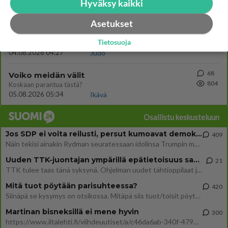
😇
Hyväksy kaikki
04.08.2026 18:30
Ikävä
Asetukset
75
Miia Heikkinen avautui !
807
Tietosuoja
Olipa hyvä kirjoitus, kiitos. Ongelmat mitkä nostat esille on todellisia ja tämä ylimielisyys totta ja se näkyy kaikessa
04.08.2026 04:27
Judo
68
Voiko meidän välit
804
Koskaan parantua tästä?
05.08.2026 05:34
Ikävä
Osallistu keskusteluun
Jos SDP ei voita reilusti, persut kumoavat demokratian Suomesta
409
Näin tekisi ainakin Rydman seuratessaan idolinsa Trumpin mallia https://www.is.fi/politiikka/art-2000012187244.html
Uuden TTK-juontajan ympärillä epätietoisuus sakenee - Nyt MTV hämmentää soppaa
21
TTK tulee taas tänä syksynä. Ohjelman uudet tähtioppilaat julkistetaan torstaina 6. elokuuta klo 14 alkavassa lehdistö
Mitä tuot pöytään parisuhteessa?
420
Siinäpä se kysymys on otsikossa. Mitäpä siis tuot/toisit pöytään parisuhteessa? Oletko mies vai nainen? Koetko sen mitä
Martinan bisneksillä ei mene hyvin
300
https://www.iltalehti.fi/viihdeuutiset/a/c46da6ab-340f-4790-aaa7-0865eed2336 Yrityksen konkurssihakemus on tullut kärä