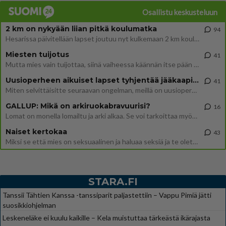
Osallistu keskusteluun
2 km on nykyään liian pitkä koulumatka
94
Hesarissa päivitellään lapset joutuu nyt kulkemaan 2 km kouluun jösses. Ruostefillarilla tuo matka menee vaikka miten äk
Miesten tuijotus
41
Mutta mies vain tuijottaa, siinä vaiheessa käännän itse pään pois. Mikä juttu? Yleensä jos joku tuijottaa tai katsoo, hä
Uusioperheen aikuiset lapset tyhjentää jääkaapin käydessään
41
Miten selvittäisitte seuraavan ongelman, meillä on uusioperhe, minulla teini-ikäiset lapset ja puolisolla aikuiset, jotk
GALLUP: Mikä on arkiruokabravuurisi?
16
Lomat on monella lomailtu ja arki alkaa. Se voi tarkoittaa myös sitä, että grillailut on grillattu ja palataan arjen ruo
Naiset kertokaa
43
Miksi se että mies on seksuaalinen ja haluaa seksiä ja te olette hänen mielestänne haluttava on vastenmielistä? Mikä sii
STARA.FI
Tanssii Tähtien Kanssa -tanssiparit paljastettiin – Vappu Pimiä jätti
suosikkiohjelman
Leskeneläke ei kuulu kaikille – Kela muistuttaa tärkeästä ikärajasta