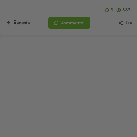
3
833
Äänestä
Kommentoi
Jaa