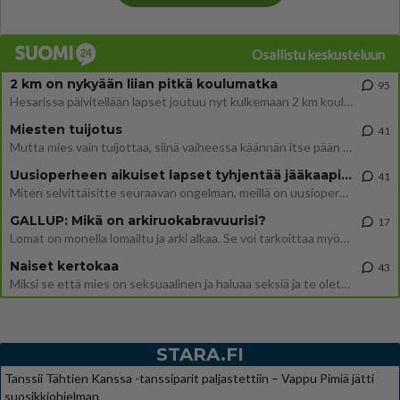
Osallistu keskusteluun
2 km on nykyään liian pitkä koulumatka
95
Hesarissa päivitellään lapset joutuu nyt kulkemaan 2 km kouluun jösses. Ruostefillarilla tuo matka menee vaikka miten äk
Miesten tuijotus
41
Mutta mies vain tuijottaa, siinä vaiheessa käännän itse pään pois. Mikä juttu? Yleensä jos joku tuijottaa tai katsoo, hä
Uusioperheen aikuiset lapset tyhjentää jääkaapin käydessään
41
Miten selvittäisitte seuraavan ongelman, meillä on uusioperhe, minulla teini-ikäiset lapset ja puolisolla aikuiset, jotk
GALLUP: Mikä on arkiruokabravuurisi?
17
Lomat on monella lomailtu ja arki alkaa. Se voi tarkoittaa myös sitä, että grillailut on grillattu ja palataan arjen ruo
Naiset kertokaa
43
Miksi se että mies on seksuaalinen ja haluaa seksiä ja te olette hänen mielestänne haluttava on vastenmielistä? Mikä sii
STARA.FI
Tanssii Tähtien Kanssa -tanssiparit paljastettiin – Vappu Pimiä jätti
suosikkiohjelman