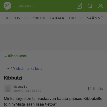
Valikko
KESKUSTELU
VIIHDE
LAINAA
TREFFIT
SÄÄNNÖT
Aihealueet
Yleistä matkailusta
Kibbutzi
kibbutzille
Ilmoita
2001-01-31 08:51:00
Minkä järjestön tai vastaavan kautta pääsee Kibbutzille
töihin?Mistä saan lisää tietoa?