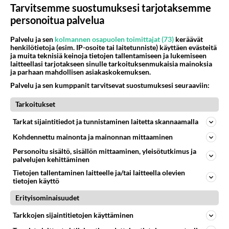
Tarvitsemme suostumuksesi tarjotaksemme
05.08.2026 07:23
Kotimaiset julkkisjuorut
personoitua palvelua
63
Mitä töitä kaivattusi on tehnyt?
840
Palvelu ja sen
kolmannen osapuolen toimittajat (73)
keräävät
😅
henkilötietoja (esim. IP-osoite tai laitetunniste) käyttäen evästeitä
05.08.2026 13:25
Ikävä
ja muita teknisiä keinoja tietojen tallentamiseen ja lukemiseen
laitteellasi tarjotakseen sinulle tarkoituksenmukaisia mainoksia
68
Voiko meidän välit
ja parhaan mahdollisen asiakaskokemuksen.
814
Koskaan parantua tästä?
Palvelu ja sen kumppanit tarvitsevat suostumuksesi seuraaviin:
05.08.2026 05:34
Ikävä
Tarkoitukset
413
Jos SDP ei voita reilusti, persut kumoavat demokratian Suomesta
Tarkat sijaintitiedot ja tunnistaminen laitetta skannaamalla
650
Näin tekisi ainakin Rydman seuratessaan idolinsa Trumpin mallia https://www.is.fi/politiikka/art-2000012187244.html
06.08.2026 09:02
Maailman menoa
Kohdennettu mainonta ja mainonnan mittaaminen
Personoitu sisältö, sisällön mittaaminen, yleisötutkimus ja
46
Onko kaivattusi
palvelujen kehittäminen
597
Kummallinen jossakin suhteessa?
Tietojen tallentaminen laitteelle ja/tai laitteella olevien
05.08.2026 17:47
Ikävä
tietojen käyttö
77
Kiteen Pallon superpesisjoukkue pelaa huumeiden vaikutuksen alaisena
Erityisominaisuudet
564
Huumerikos. Yleisesti uskotaan, että se seikka, että eräs KiPan pelaaja kärähtää huumeista, on vain jäävuoren huippu. M
Tarkkojen sijaintitietojen käyttäminen
05.08.2026 03:21
Kitee