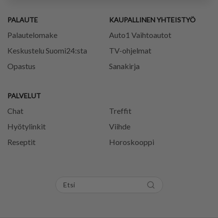
PALAUTE
KAUPALLINEN YHTEISTYÖ
Palautelomake
Auto1 Vaihtoautot
Keskustelu Suomi24:sta
TV-ohjelmat
Opastus
Sanakirja
PALVELUT
Chat
Treffit
Hyötylinkit
Viihde
Reseptit
Horoskooppi