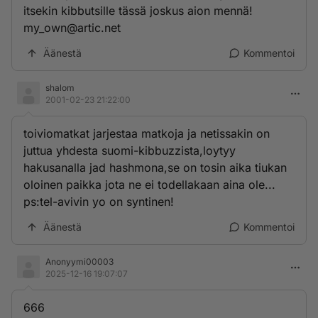
itsekin kibbutsille tässä joskus aion mennä!
my_own@artic.net
Äänestä
Kommentoi
shalom
2001-02-23 21:22:00
toiviomatkat jarjestaa matkoja ja netissakin on
juttua yhdesta suomi-kibbuzzista,loytyy
hakusanalla jad hashmona,se on tosin aika tiukan
oloinen paikka jota ne ei todellakaan aina ole...
ps:tel-avivin yo on syntinen!
Äänestä
Kommentoi
Anonyymi00003
2025-12-16 19:07:07
666