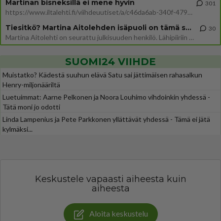
Martinan bisneksillä ei mene hyvin
301
https://www.iltalehti.fi/viihdeuutiset/a/c46da6ab-340f-4790-aaa7-0865eed2336 Yrityksen konkurssihakemus on tullut kärä
Tiesitkö? Martina Aitolehden isäpuoli on tämä suosittu laulaja
30
Martina Aitolehti on seurattu julkisuuden henkilö. Lähipiiriin mahtuu muitakin tunnettuja henkilöitä. Tiesitkö, että Ma
SUOMI24 VIIHDE
Muistatko? Kädestä suuhun elävä Satu sai jättimäisen rahasalkun
Henry-miljonääriltä
Luetuimmat: Aarne Pelkonen ja Noora Louhimo vihdoinkin yhdessä -
Tätä moni jo odotti
Linda Lampenius ja Pete Parkkonen yllättävät yhdessä - Tämä ei jätä
kylmäksi...
Keskustele vapaasti aiheesta kuin
aiheesta
Aloita keskustelu