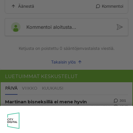
Äänestä
Kommentoi
Kommentoi aloitusta...
Ketjusta on poistettu
0
sääntöjenvastaista viestiä.
Takaisin ylös
LUETUIMMAT KESKUSTELUT
PÄIVÄ
VIIKKO
KUUKAUSI
301
Martinan bisneksillä ei mene hyvin
1243
https://www.iltalehti.fi/viihdeuutiset/a/c46da6ab-340f-4790-aaa7-0865eed2336 Yrityksen konkurssihakemus on tullut kärä
05.08.2026 05:51
Kotimaiset julkkisjuorut
29
Tiesitkö? Martina Aitolehden isäpuoli on tämä suosittu laulaja
1011
Martina Aitolehti on seurattu julkisuuden henkilö. Lähipiiriin mahtuu muitakin tunnettuja henkilöitä. Tiesitkö, että Ma