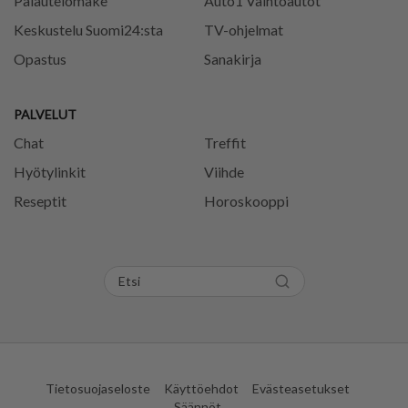
Palautelomake
Auto1 Vaihtoautot
Keskustelu Suomi24:sta
TV-ohjelmat
Opastus
Sanakirja
PALVELUT
Chat
Treffit
Hyötylinkit
Viihde
Reseptit
Horoskooppi
Tietosuojaseloste
Käyttöehdot
Evästeasetukset
Säännöt