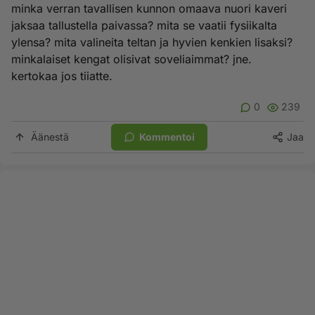
minka verran tavallisen kunnon omaava nuori kaveri
jaksaa tallustella paivassa? mita se vaatii fysiikalta
ylensa? mita valineita teltan ja hyvien kenkien lisaksi?
minkalaiset kengat olisivat soveliaimmat? jne.
kertokaa jos tiiatte.
0
239
Äänestä
Kommentoi
Jaa