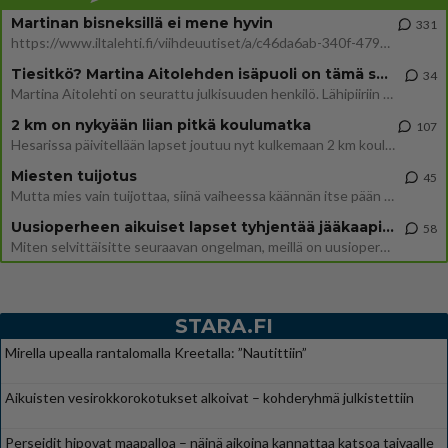
Martinan bisneksillä ei mene hyvin
331
https://www.iltalehti.fi/viihdeuutiset/a/c46da6ab-340f-4790-aaa7-0865eed2336 Yrityksen konkurssihakemus on tullut kärä
Tiesitkö? Martina Aitolehden isäpuoli on tämä suosittu laulaja
34
Martina Aitolehti on seurattu julkisuuden henkilö. Lähipiiriin mahtuu muitakin tunnettuja henkilöitä. Tiesitkö, että Ma
2 km on nykyään liian pitkä koulumatka
107
Hesarissa päivitellään lapset joutuu nyt kulkemaan 2 km kouluun jösses. Ruostefillarilla tuo matka menee vaikka miten äk
Miesten tuijotus
45
Mutta mies vain tuijottaa, siinä vaiheessa käännän itse pään pois. Mikä juttu? Yleensä jos joku tuijottaa tai katsoo, hä
Uusioperheen aikuiset lapset tyhjentää jääkaapin käydessään
58
Miten selvittäisitte seuraavan ongelman, meillä on uusioperhe, minulla teini-ikäiset lapset ja puolisolla aikuiset, jotk
STARA.FI
Mirella upealla rantalomalla Kreetalla: ”Nautittiin”
Aikuisten vesirokkorokotukset alkoivat – kohderyhmä julkistettiin
Perseidit hipovat maapalloa – näinä aikoina kannattaa katsoa taivaalle