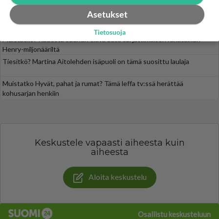
Siinäpä se kysymys on otsikossa. Mitäpä siis tuot/toisit pöytään parisuhteessa? Oletko mies vai nainen? Koetko sen mitä
Asetukset
SUOMI24 VIIHDE
Tietosuoja
Muistatko? Kädestä suuhun elävä Satu sai jättimäisen rahasalkun
Henry-miljonääriltä
Tiesitkö? Martina Aitolehden isäpuoli on tämä suosittu laulaja
Muistatko Hyvät, pahat ja rumat? Tämä leffa tv:ssä herättää
kohusarjan henkiin
Keskustele vapaasti aiheesta kuin
aiheesta
Aloita keskustelu
Osallistu keskusteluun