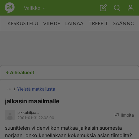
Valikko
KESKUSTELU
VIIHDE
LAINAA
TREFFIT
SÄÄNNÖT
Aihealueet
Yleistä matkailusta
jalkasin maailmalle
pikkuhiljaa...
Ilmoita
2001-01-31 22:08:00
suunittelen viidenviikon matkaa jalkaisin suomesta
norjaan. onko kenellakaan kokemuksia asian tiimoilta?