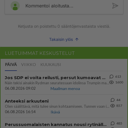
Kommentoi aloitusta...
Ketjusta on poistettu
0
sääntöjenvastaista viestiä.
Takaisin ylös
LUETUIMMAT KESKUSTELUT
PÄIVÄ
VIIKKO
KUUKAUSI
613
Jos SDP ei voita reilusti, persut kumoavat demokratian Suomesta
1600
Näin tekisi ainakin Rydman seuratessaan idolinsa Trumpin mallia https://www.is.fi/politiikka/art-2000012187244.html
06.08.2026 09:02
Maailman menoa
44
Anteeksi arkuuteni
857
Olen säälittävä, mitä tulee sinun kohtaamiseen. Tunnen vaan itseni todella epävarmaksi sun kanssa. Jos minun olisi pitän
06.08.2026 16:54
Ikävä
485
Perussuomalaisten kannatus nousi rytinällä Ylen tänään julkaisemassa tuoreimmassa gallup-kyselyssä.