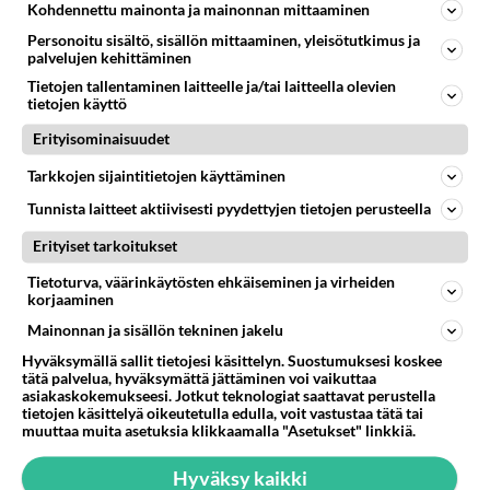
Kohdennettu mainonta ja mainonnan mittaaminen
37
Olet ihana
Personoitu sisältö, sisällön mittaaminen, yleisötutkimus ja
510
Muru, sä oot ihana. Tunsitko sen sähkön meidän välillä kun oltiin ihan låhekkäin? 👩‍❤️‍👩❤️😼😘
palvelujen kehittäminen
05.08.2026 21:15
Ikävä
Tietojen tallentaminen laitteelle ja/tai laitteella olevien
tietojen käyttö
160
Vihervasemmistofeministinaisasianaiset
Erityisominaisuudet
494
Tulevat tänne palstalle haukkumaan miehiä ja naljailemaan miehelle, kehuvat olevansa heitä parempia. Itse asuvat MIEHE
06.08.2026 12:01
Sinkut
Tarkkojen sijaintitietojen käyttäminen
Tunnista laitteet aktiivisesti pyydettyjen tietojen perusteella
Osallistu keskusteluun
Erityiset tarkoitukset
Muistatko Mikkelin panttivankidraaman?
53
Uusi draamasarja järkyttävästä tapauksesta on tulossa. Tositapahtumiin perustuva sarja ammentaa vuoden 1986 Mikkelin pan
Tietoturva, väärinkäytösten ehkäiseminen ja virheiden
korjaaminen
Ernest Lawson täräytti erikoisen heiton TTK-lehdistötilaisuudessa: " Onko tässä tarkoituksena...?"
3
Ernest Lawson esitteli uudet TTK-tähtioppilaat ja opettajat torstaina 6.8. lehdistölle. Tulevalla kaudella on yksi hausk
Mainonnan ja sisällön tekninen jakelu
Hyväksymällä sallit tietojesi käsittelyn. Suostumuksesi koskee
Jos SDP ei voita reilusti, persut kumoavat demokratian Suomesta
614
tätä palvelua, hyväksymättä jättäminen voi vaikuttaa
Näin tekisi ainakin Rydman seuratessaan idolinsa Trumpin mallia https://www.is.fi/politiikka/art-2000012187244.html
asiakaskokemukseesi. Jotkut teknologiat saattavat perustella
tietojen käsittelyä oikeutetulla edulla, voit vastustaa tätä tai
Uuden TTK-juontajan ympärillä epätietoisuus sakenee - Nyt MTV hämmentää soppaa
36
muuttaa muita asetuksia klikkaamalla "Asetukset" linkkiä.
TTK tulee taas tänä syksynä. Ohjelman uudet tähtioppilaat julkistetaan torstaina 6. elokuuta klo 14 alkavassa lehdistö
Mitä tuot pöytään parisuhteessa?
Hyväksy kaikki
459