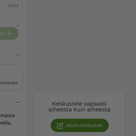
5000
tä
ommentoi
Keskustele vapaasti
aiheesta kuin aiheesta
imaisia
eilla,
Aloita keskustelu