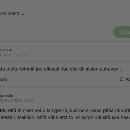
Lähe
etshesh
-03-12 16:26:00
tä olette tyhmiä jos oikeasti luulette tällaisten auttavan...
estä
K
uuri näin
009-03-12 21:49:08
ddu että ihmiset voi olla typeriä, kun ne ei osaa pitää idioott
iteitään itsellään. Mitä väliä että toi ei auta? Kai sitä saa haav