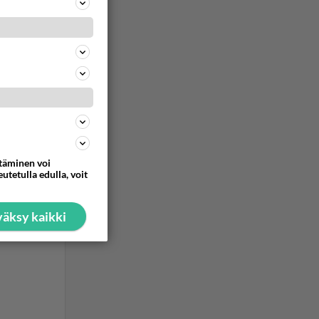
 netissä
n...
ommentoi
ttäminen voi
utetulla edulla, voit
äksy kaikki