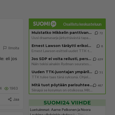
Osallistu keskusteluun
Muistatko Mikkelin panttivankidraaman?
72
Uusi draamasarja järkyttävästä tapauksesta on tulossa. Tositapahtumiin perustuva sarja ammentaa vuoden 1986 Mikkelin pan
Ernest Lawson täräytti erikoisen heiton TTK-lehdistötilaisuudessa: " Onko tässä tarkoituksena...?"
8
Ilmoita
Ernest Lawson esitteli uudet TTK-tähtioppilaat ja opettajat torstaina 6.8. lehdistölle. Tulevalla kaudella on yksi hausk
e: eli jos
Jos SDP ei voita reilusti, persut kumoavat demokratian Suomesta
639
Näin tekisi ainakin Rydman seuratessaan idolinsa Trumpin mallia https://www.is.fi/politiikka/art-2000012187244.html
.
Uuden TTK-juontajan ympärillä epätietoisuus sakenee - Nyt MTV hämmentää soppaa
51
TTK tulee taas tänä syksynä. Ohjelman uudet tähtioppilaat julkistetaan torstaina 6. elokuuta klo 14 alkavassa lehdistö
Mitä tuot pöytään parisuhteessa?
487
4
1963
Siinäpä se kysymys on otsikossa. Mitäpä siis tuot/toisit pöytään parisuhteessa? Oletko mies vai nainen? Koetko sen mitä
Jaa
SUOMI24 VIIHDE
Luetuimmat: Aarne Pelkonen ja Noora
Louhimo vihdoinkin yhdessä - Tätä moni jo