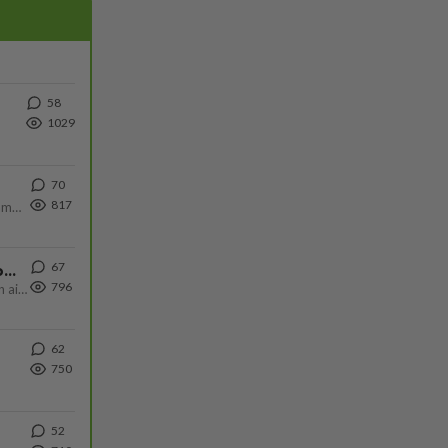
58
1029
70
817
Uusi draamasarja järkyttävästä tapauksesta on tulossa. Tositapahtumiin perustuva sarja ammentaa vuoden 1986 Mikkelin pan
67
Iäkäs Jämsäläinen mies kuoli poliisiautoon matkalla Jyväskylän putkaan
796
Iäkäs vanhus humalassa niin huonossa kunnossa, ettei pystynyt huolehtimaan itsestään niin ainoa apu sillä hetkellä oli
62
750
52