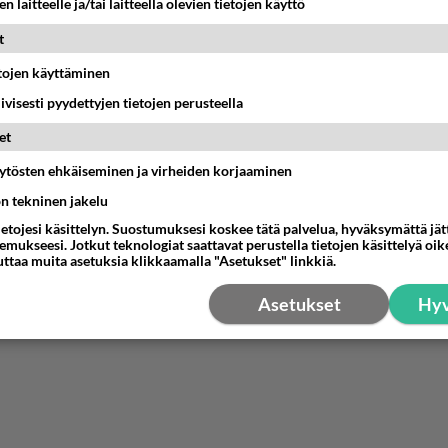
-netissa/200911104/66
Coldplay jakaa livelevynsä ilmaiseksi
n laitteelle ja/tai laitteella olevien tietojen käyttö
9 17:03 Coldplay panee uuden livetallenteensa ilmaisjakeluu
t
estä
K
etojen käyttäminen
iivisesti pyydettyjen tietojen perusteella
et
äytösten ehkäiseminen ja virheiden korjaaminen
ön tekninen jakelu
ietojesi käsittelyn. Suostumuksesi koskee tätä palvelua, hyväksymättä jä
mukseesi. Jotkut teknologiat saattavat perustella tietojen käsittelyä oike
uttaa muita asetuksia klikkaamalla "Asetukset" linkkiä.
Asetukset
Hyv