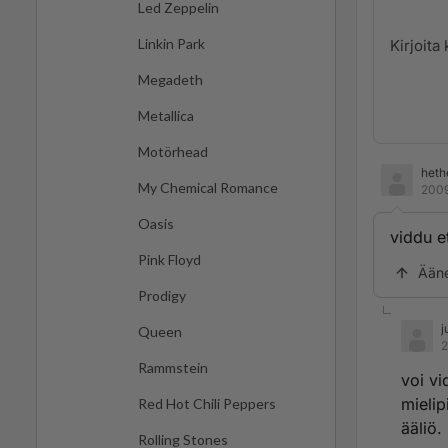
Led Zeppelin
Linkin Park
Megadeth
Metallica
Motörhead
heth
My Chemical Romance
2009
Oasis
viddu et
Pink Floyd
Ään
Prodigy
j
Queen
2
Rammstein
voi vi
mielip
Red Hot Chili Peppers
ääliö.
Rolling Stones