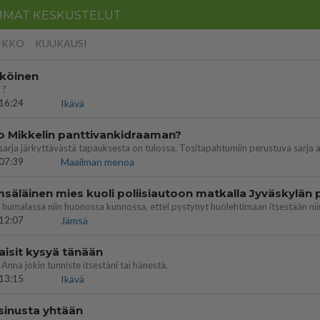
MMAT KESKUSTELUT
IKKO
KUUKAUSI
köinen
 ?
16:24
Ikävä
o Mikkelin panttivankidraaman?
07:39
Maailman menoa
12:07
Jämsä
aisit kysyä tänään
 Anna jokin tunniste itsestäni tai hänestä.
13:15
Ikävä
 sinusta yhtään