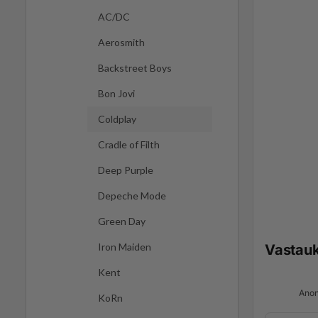
AC/DC
Aerosmith
Backstreet Boys
Bon Jovi
Coldplay
Cradle of Filth
Deep Purple
Depeche Mode
Green Day
Iron Maiden
Vastau
Kent
Anon
KoRn