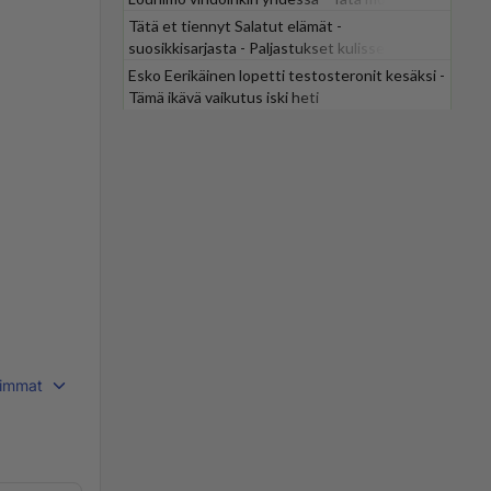
odotti
Tätä et tiennyt Salatut elämät -
suosikkisarjasta - Paljastukset kulisseista
yllättävät
Esko Eerikäinen lopetti testosteronit kesäksi -
Tämä ikävä vaikutus iski heti
immat