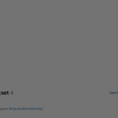
kset
4
Vanh
yymi (
Kirjaudu
/
Rekisteröidy
)