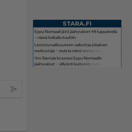
STARA.FI
Eppu Normaali jätti jäähyväiset 44 kappaleella
– nämä keikalla kuultiin
Lentoturvallisuuteen vaikuttaa jokainen
matkustaja – muista nämä ennen matkaa
IIro Rantala kruunasi Eppu Normaalin
jäähyväiset – ylilyönti kuitenkin tyrmistytti