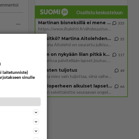
ommentoi
Osallistu keskusteluun
Martinan bisneksillä ei mene hyvin
333
https://www.iltalehti.fi/viihdeuutiset/a/c46da6ab-340f-4790-aaa7-0865eed2336 Yrityksen konkurssihakemus on tullut kärä
Tiesitkö? Martina Aitolehden isäpuoli on tämä suosittu laulaja
35
Martina Aitolehti on seurattu julkisuuden henkilö. Lähipiiriin mahtuu muitakin tunnettuja henkilöitä. Tiesitkö, että Ma
iö.
2 km on nykyään liian pitkä koulumatka
117
Hesarissa päivitellään lapset joutuu nyt kulkemaan 2 km kouluun jösses. Ruostefillarilla tuo matka menee vaikka miten äk
a
lette :)
Miesten tuijotus
49
i laitetunniste)
Mutta mies vain tuijottaa, siinä vaiheessa käännän itse pään pois. Mikä juttu? Yleensä jos joku tuijottaa tai katsoo, hä
arjotakseen sinulle
Uusioperheen aikuiset lapset tyhjentää jääkaapin käydessään
66
Miten selvittäisitte seuraavan ongelman, meillä on uusioperhe, minulla teini-ikäiset lapset ja puolisolla aikuiset, jotk
ommentoi
nsa-ilm