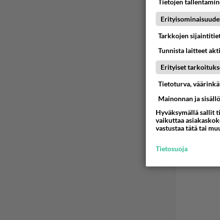
aiseksi
Tietojen tallentamine
2.5.200
Erityisominaisuude
Ään
Tarkkojen sijaintiti
Tunnista laitteet akt
Erityiset tarkoituks
Tietoturva, väärink
Mainonnan ja sisäll
Hyväksymällä sallit t
vaikuttaa asiakaskoke
vastustaa tätä tai mu
Tietosuoja