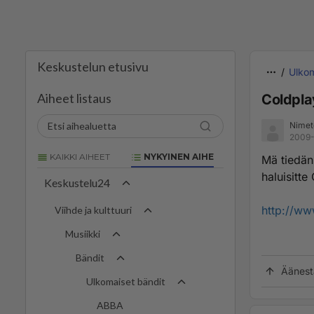
Keskustelun etusivu
Ulkom
Aiheet listaus
Coldplay
Nimet
2009-
KAIKKI AIHEET
NYKYINEN AIHE
Mä tiedän 
haluisitt
Keskustelu24
http://ww
Viihde ja kulttuuri
Musiikki
Bändit
Äänest
Ulkomaiset bändit
ABBA