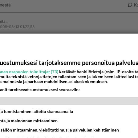
nestä
K
itä...
009-03-13 01:22:58
 näin
kirjoitti:
iddu että ihmiset voi olla typeriä, kun ne ei osaa pitää idioottimaisia
iteitään itsellään. Mitä väliä että toi ei auta? Kai sitä saa haaveilla, ääl
uostumuksesi tarjotaksemme personoitua palvelu
 Mua ainakin vituttaisi tehdä asioita turhaan.. Siinähän haavei
nen osapuolen toimittajat (73)
keräävät henkilötietoja (esim. IP-osoite ta
nkaan typerämpää keinoa ei ole kuin joku tyhjänpäiväisten
 muita teknisiä keinoja tietojen tallentamiseen ja lukemiseen laitteellasi t
a mainoksia ja parhaan mahdollisen asiakaskokemuksen.
sien kerääminen.
anit tarvitsevat suostumuksesi seuraaviin:
nestä
K
iseksi;
t ja tunnistaminen laitetta skannaamalla
-05-03 09:47:35
ta ja mainonnan mittaaminen
sisällön mittaaminen, yleisötutkimus ja palvelujen kehittäminen
www.digitoday.fi/viihde/2009/05/02/coldplay-jakaa-livelevy