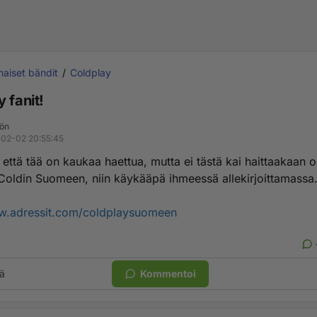
aiset bändit
Coldplay
 fanit!
ön
02-02 20:55:45
että tää on kaukaa haettua, mutta ei tästä kai haittaakaan ol
e Coldin Suomeen, niin käykääpä ihmeessä allekirjoittamassa
w.adressit.com/coldplaysuomeen
ä
Kommentoi