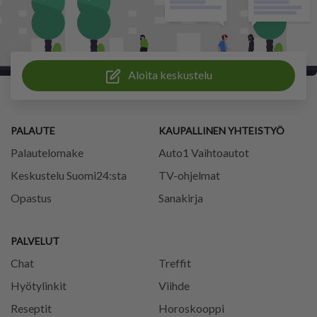
Aloita keskustelu
PALAUTE
KAUPALLINEN YHTEISTYÖ
Palautelomake
Auto1 Vaihtoautot
Keskustelu Suomi24:sta
TV-ohjelmat
Opastus
Sanakirja
PALVELUT
Chat
Treffit
Hyötylinkit
Viihde
Reseptit
Horoskooppi