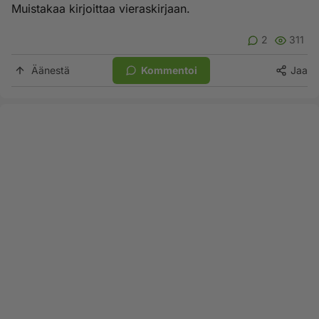
Muistakaa kirjoittaa vieraskirjaan.
2
311
Äänestä
Kommentoi
Jaa