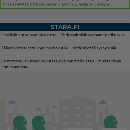
Miten selvittäisitte seuraavan ongelman, meillä on uusioperhe, minulla teini-ikäiset lapset ja puolisolla aikuiset, jotk
STARA.FI
Lentävät autot ovat pian totta – Yhdysvaltoihin avataan testikeskus
Sääennuste ulottuu nyt marraskuulle – tältä näyttää syksyn sää
Lentoturvallisuuteen vaikuttaa jokainen matkustaja – muista nämä
ennen matkaa