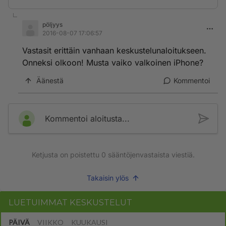
pöljyys
2016-08-07 17:06:57
Vastasit erittäin vanhaan keskustelunaloitukseen.
Onneksi olkoon! Musta vaiko valkoinen iPhone?
Äänestä
Kommentoi
Kommentoi aloitusta...
Ketjusta on poistettu
0
sääntöjenvastaista viestiä.
Takaisin ylös
LUETUIMMAT KESKUSTELUT
PÄIVÄ
VIIKKO
KUUKAUSI