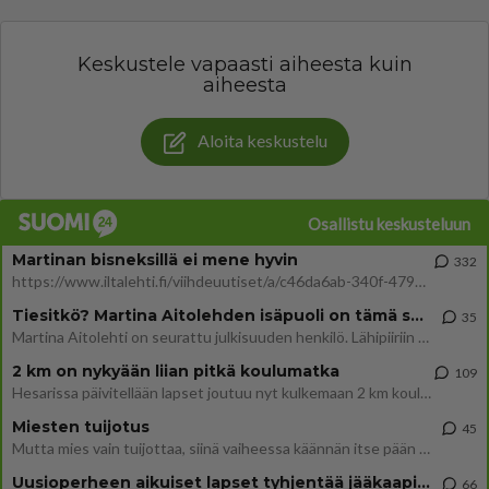
Keskustele vapaasti aiheesta kuin
aiheesta
Aloita keskustelu
Osallistu keskusteluun
Martinan bisneksillä ei mene hyvin
332
https://www.iltalehti.fi/viihdeuutiset/a/c46da6ab-340f-4790-aaa7-0865eed2336 Yrityksen konkurssihakemus on tullut kärä
Tiesitkö? Martina Aitolehden isäpuoli on tämä suosittu laulaja
35
Martina Aitolehti on seurattu julkisuuden henkilö. Lähipiiriin mahtuu muitakin tunnettuja henkilöitä. Tiesitkö, että Ma
2 km on nykyään liian pitkä koulumatka
109
Hesarissa päivitellään lapset joutuu nyt kulkemaan 2 km kouluun jösses. Ruostefillarilla tuo matka menee vaikka miten äk
Miesten tuijotus
45
Mutta mies vain tuijottaa, siinä vaiheessa käännän itse pään pois. Mikä juttu? Yleensä jos joku tuijottaa tai katsoo, hä
Uusioperheen aikuiset lapset tyhjentää jääkaapin käydessään
66