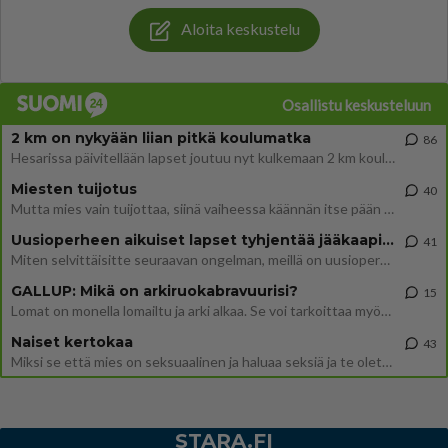
Aloita keskustelu
Osallistu keskusteluun
2 km on nykyään liian pitkä koulumatka
86
Hesarissa päivitellään lapset joutuu nyt kulkemaan 2 km kouluun jösses. Ruostefillarilla tuo matka menee vaikka miten äk
Miesten tuijotus
40
Mutta mies vain tuijottaa, siinä vaiheessa käännän itse pään pois. Mikä juttu? Yleensä jos joku tuijottaa tai katsoo, hä
Uusioperheen aikuiset lapset tyhjentää jääkaapin käydessään
41
Miten selvittäisitte seuraavan ongelman, meillä on uusioperhe, minulla teini-ikäiset lapset ja puolisolla aikuiset, jotk
GALLUP: Mikä on arkiruokabravuurisi?
15
Lomat on monella lomailtu ja arki alkaa. Se voi tarkoittaa myös sitä, että grillailut on grillattu ja palataan arjen ruo
Naiset kertokaa
43
Miksi se että mies on seksuaalinen ja haluaa seksiä ja te olette hänen mielestänne haluttava on vastenmielistä? Mikä sii
STARA.FI