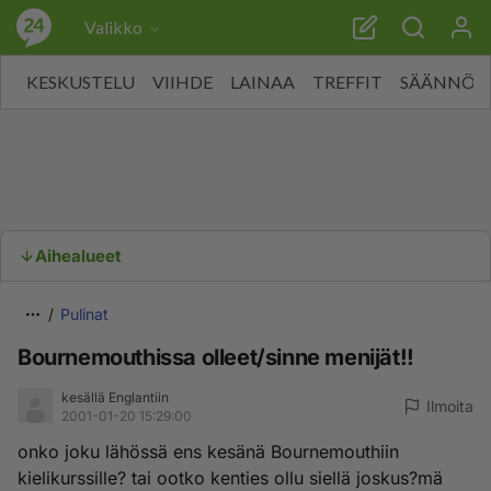
Valikko
KESKUSTELU
VIIHDE
LAINAA
TREFFIT
SÄÄNNÖT
Aihealueet
Pulinat
Bournemouthissa olleet/sinne menijät!!
kesällä Englantiin
Ilmoita
2001-01-20 15:29:00
onko joku lähössä ens kesänä Bournemouthiin
kielikurssille? tai ootko kenties ollu siellä joskus?mä