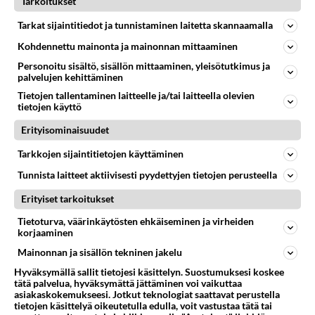
😇
Tarkoitukset
04.08.2026 18:30
Ikävä
Tarkat sijaintitiedot ja tunnistaminen laitetta skannaamalla
75
Miia Heikkinen avautui !
Kohdennettu mainonta ja mainonnan mittaaminen
777
Olipa hyvä kirjoitus, kiitos. Ongelmat mitkä nostat esille on todellisia ja tämä ylimielisyys totta ja se näkyy kaikessa
Personoitu sisältö, sisällön mittaaminen, yleisötutkimus ja
04.08.2026 04:27
Judo
palvelujen kehittäminen
Tietojen tallentaminen laitteelle ja/tai laitteella olevien
65
Voiko meidän välit
tietojen käyttö
756
Koskaan parantua tästä?
05.08.2026 05:34
Erityisominaisuudet
Ikävä
Tarkkojen sijaintitietojen käyttäminen
59
Mitä töitä kaivattusi on tehnyt?
735
😅
Tunnista laitteet aktiivisesti pyydettyjen tietojen perusteella
05.08.2026 13:25
Ikävä
Erityiset tarkoitukset
Osallistu keskusteluun
Tietoturva, väärinkäytösten ehkäiseminen ja virheiden
korjaaminen
Jos SDP ei voita reilusti, persut kumoavat demokratian Suomesta
302
Mainonnan ja sisällön tekninen jakelu
Näin tekisi ainakin Rydman seuratessaan idolinsa Trumpin mallia https://www.is.fi/politiikka/art-2000012187244.html
Hyväksymällä sallit tietojesi käsittelyn. Suostumuksesi koskee
Uuden TTK-juontajan ympärillä epätietoisuus sakenee - Nyt MTV hämmentää soppaa
15
tätä palvelua, hyväksymättä jättäminen voi vaikuttaa
TTK tulee taas tänä syksynä. Ohjelman uudet tähtioppilaat julkistetaan torstaina 6. elokuuta klo 14 alkavassa lehdistö
asiakaskokemukseesi. Jotkut teknologiat saattavat perustella
tietojen käsittelyä oikeutetulla edulla, voit vastustaa tätä tai
Mitä tuot pöytään parisuhteessa?
402