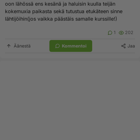
oon lähössä ens kesänä ja haluisin kuulla teijän
kokemuxia paikasta sekä tutustua etukäteen sinne
lähtijöihin(jos vaikka päästäis samalle kurssille!)
1
202
Äänestä
Kommentoi
Jaa