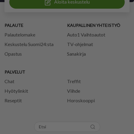
Aloita keskustelu
PALAUTE
KAUPALLINEN YHTEISTYÖ
Palautelomake
Auto1 Vaihtoautot
Keskustelu Suomi24:sta
TV-ohjelmat
Opastus
Sanakirja
PALVELUT
Chat
Treffit
Hyötylinkit
Viihde
Reseptit
Horoskooppi