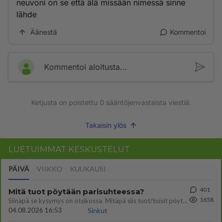
neuvoni on se että älä missään nimessä sinne
lähde
Äänestä
Kommentoi
Kommentoi aloitusta...
Ketjusta on poistettu
0
sääntöjenvastaista viestiä.
Takaisin ylös
LUETUIMMAT KESKUSTELUT
PÄIVÄ
VIIKKO
KUUKAUSI
401
Mitä tuot pöytään parisuhteessa?
1658
Siinäpä se kysymys on otsikossa. Mitäpä siis tuot/toisit pöytään parisuhteessa? Oletko mies vai nainen? Koetko sen mitä
04.08.2026 16:53
Sinkut