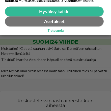
muuttaa muita asetuksia klikkaamalla "Asetukset" linkkiä.
Siinäpä se kysymys on otsikossa. Mitäpä siis tuot/toisit pöytään parisuhteessa? Oletko mies vai nainen? Koetko sen mitä
Hyväksy kaikki
Martinan bisneksillä ei mene hyvin
293
https://www.iltalehti.fi/viihdeuutiset/a/c46da6ab-340f-4790-aaa7-0865eed2336 Yrityksen konkurssihakemus on tullut kärä
Asetukset
Tiesitkö? Martina Aitolehden isäpuoli on tämä suosittu laulaja
28
Martina Aitolehti on seurattu julkisuuden henkilö. Lähipiiriin mahtuu muitakin tunnettuja henkilöitä. Tiesitkö, että Ma
Tietosuoja
SUOMI24 VIIHDE
Muistatko? Kädestä suuhun elävä Satu sai jättimäisen rahasalkun
Henry-miljonääriltä
Tiesitkö? Martina Aitolehden isäpuoli on tämä suosittu laulaja
Mika Myllylä kuoli yksin omassa kodissaan - Millainen mies oli palvottu
urheilusankari?
Keskustele vapaasti aiheesta kuin
aiheesta