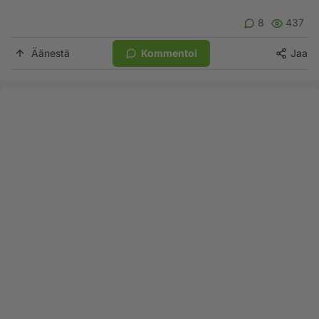
8
437
Äänestä
Kommentoi
Jaa