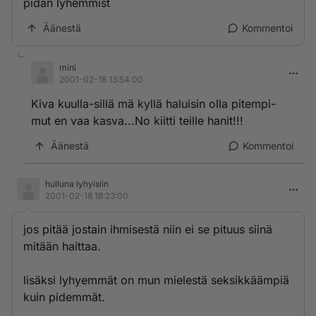
pidän lyhemmist
Äänestä
Kommentoi
mini
2001-02-18 13:54:00
Kiva kuulla-sillä mä kyllä haluisin olla pitempi-
mut en vaa kasva...No kiitti teille hanit!!!
Äänestä
Kommentoi
hulluna lyhyisiin
2001-02-18 18:23:00
jos pitää jostain ihmisestä niin ei se pituus siinä
mitään haittaa.
lisäksi lyhyemmät on mun mielestä seksikkäämpiä
kuin pidemmät.