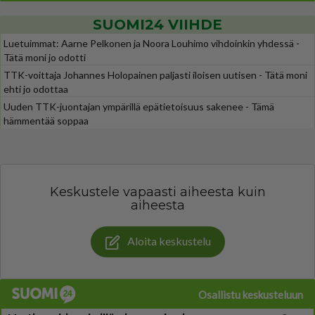
SUOMI24 VIIHDE
Luetuimmat: Aarne Pelkonen ja Noora Louhimo vihdoinkin yhdessä -
Tätä moni jo odotti
TTK-voittaja Johannes Holopainen paljasti iloisen uutisen - Tätä moni
ehti jo odottaa
Uuden TTK-juontajan ympärillä epätietoisuus sakenee - Tämä
hämmentää soppaa
Keskustele vapaasti aiheesta kuin
aiheesta
Aloita keskustelu
Osallistu keskusteluun