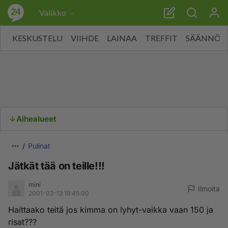
Valikko
KESKUSTELU
VIIHDE
LAINAA
TREFFIT
SÄÄNNÖT
Aihealueet
Pulinat
Jätkät tää on teille!!!
mini
Ilmoita
2001-02-13 18:45:00
Haittaako teitä jos kimma on lyhyt-vaikka vaan 150 ja
risat???