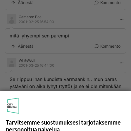
Äänestä
Kommentoi
Cameron Poe
2001-02-25 16:54:00
mitä lyhyempi sen parempi
Äänestä
Kommentoi
WhiteWolf
2001-03-25 16:44:00
Se riippuu ihan kundista varmaankin.. mun paras
ystäväni on aika lyhyt (tyttö) ja se ei ole mitenkään
tahtia haitannut koskaan, olisin alkanut tytön
kanssa jos hän olisi halunnut..
Äänestä
Kommentoi
Tarvitsemme suostumuksesi tarjotaksemme
personoitua palvelua