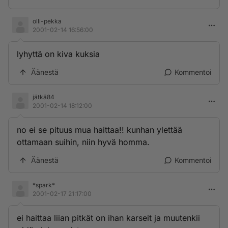
olli-pekka
2001-02-14 16:56:00
lyhyttä on kiva kuksia
Äänestä
Kommentoi
jätkä84
2001-02-14 18:12:00
no ei se pituus mua haittaa!! kunhan ylettää
ottamaan suihin, niin hyvä homma.
Äänestä
Kommentoi
*spark*
2001-02-17 21:17:00
ei haittaa liian pitkät on ihan karseit ja muutenkii