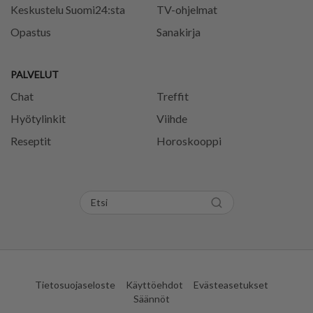
Keskustelu Suomi24:sta
TV-ohjelmat
Opastus
Sanakirja
PALVELUT
Chat
Treffit
Hyötylinkit
Viihde
Reseptit
Horoskooppi
Tietosuojaseloste
Käyttöehdot
Evästeasetukset
Säännöt