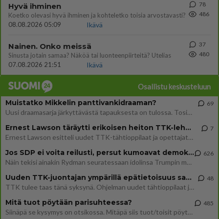
78
Hyvä ihminen
486
Koetko olevasi hyvä ihminen ja kohteletko toisia arvostavasti?
08.08.2026 05:09
Ikävä
37
Nainen. Onko meissä
480
Sinusta jotain samaa? Näköä tai luonteenpiirteitä? Utelias
07.08.2026 21:51
Ikävä
Osallistu keskusteluun
Muistatko Mikkelin panttivankidraaman?
69
Uusi draamasarja järkyttävästä tapauksesta on tulossa. Tositapahtumiin perustuva sarja ammentaa vuoden 1986 Mikkelin pan
Ernest Lawson täräytti erikoisen heiton TTK-lehdistötilaisuudessa: " Onko tässä tarkoituksena...?"
7
Ernest Lawson esitteli uudet TTK-tähtioppilaat ja opettajat torstaina 6.8. lehdistölle. Tulevalla kaudella on yksi hausk
Jos SDP ei voita reilusti, persut kumoavat demokratian Suomesta
626
Näin tekisi ainakin Rydman seuratessaan idolinsa Trumpin mallia https://www.is.fi/politiikka/art-2000012187244.html
Uuden TTK-juontajan ympärillä epätietoisuus sakenee - Nyt MTV hämmentää soppaa
48
TTK tulee taas tänä syksynä. Ohjelman uudet tähtioppilaat julkistetaan torstaina 6. elokuuta klo 14 alkavassa lehdistö
Mitä tuot pöytään parisuhteessa?
485
Siinäpä se kysymys on otsikossa. Mitäpä siis tuot/toisit pöytään parisuhteessa? Oletko mies vai nainen? Koetko sen mitä