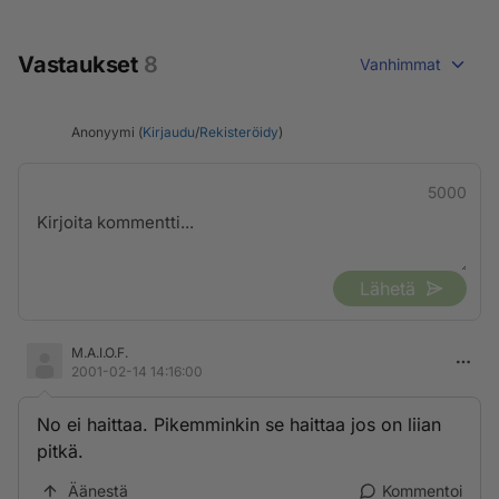
Vastaukset
8
Vanhimmat
Anonyymi (
Kirjaudu
/
Rekisteröidy
)
5000
Lähetä
M.A.I.O.F.
2001-02-14 14:16:00
No ei haittaa. Pikemminkin se haittaa jos on liian
pitkä.
Äänestä
Kommentoi