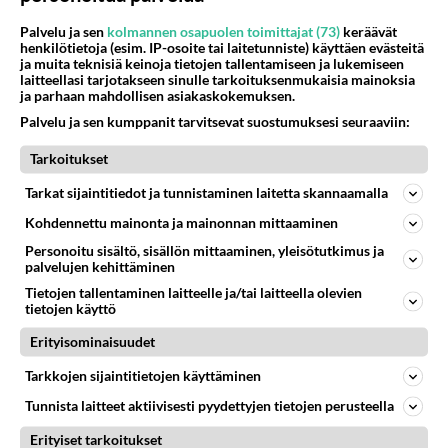
Kommentoi aloitusta...
Palvelu ja sen
kolmannen osapuolen toimittajat (73)
keräävät
henkilötietoja (esim. IP-osoite tai laitetunniste) käyttäen evästeitä
ja muita teknisiä keinoja tietojen tallentamiseen ja lukemiseen
Ketjusta on poistettu
0
sääntöjenvastaista viestiä.
laitteellasi tarjotakseen sinulle tarkoituksenmukaisia mainoksia
ja parhaan mahdollisen asiakaskokemuksen.
Takaisin ylös
Palvelu ja sen kumppanit tarvitsevat suostumuksesi seuraaviin:
Tarkoitukset
LUETUIMMAT KESKUSTELUT
Tarkat sijaintitiedot ja tunnistaminen laitetta skannaamalla
PÄIVÄ
VIIKKO
KUUKAUSI
Kohdennettu mainonta ja mainonnan mittaaminen
54
Personoitu sisältö, sisällön mittaaminen, yleisötutkimus ja
kenen näköinen
palvelujen kehittäminen
970
kaivattusi on ?
07.08.2026 16:24
Ikävä
Tietojen tallentaminen laitteelle ja/tai laitteella olevien
tietojen käyttö
69
Muistatko Mikkelin panttivankidraaman?
Erityisominaisuudet
761
Uusi draamasarja järkyttävästä tapauksesta on tulossa. Tositapahtumiin perustuva sarja ammentaa vuoden 1986 Mikkelin pan
07.08.2026 07:39
Maailman menoa
Tarkkojen sijaintitietojen käyttäminen
Tunnista laitteet aktiivisesti pyydettyjen tietojen perusteella
65
Iäkäs Jämsäläinen mies kuoli poliisiautoon matkalla Jyväskylän putkaan
755
Iäkäs vanhus humalassa niin huonossa kunnossa, ettei pystynyt huolehtimaan itsestään niin ainoa apu sillä hetkellä oli
Erityiset tarkoitukset