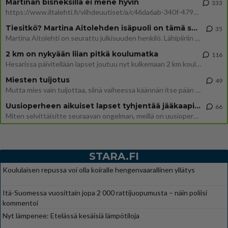
Martinan bisneksillä ei mene hyvin
333
https://www.iltalehti.fi/viihdeuutiset/a/c46da6ab-340f-4790-aaa7-0865eed2336 Yrityksen konkurssihakemus on tullut kärä
Tiesitkö? Martina Aitolehden isäpuoli on tämä suosittu laulaja
35
Martina Aitolehti on seurattu julkisuuden henkilö. Lähipiiriin mahtuu muitakin tunnettuja henkilöitä. Tiesitkö, että Ma
2 km on nykyään liian pitkä koulumatka
116
Hesarissa päivitellään lapset joutuu nyt kulkemaan 2 km kouluun jösses. Ruostefillarilla tuo matka menee vaikka miten äk
Miesten tuijotus
49
Mutta mies vain tuijottaa, siinä vaiheessa käännän itse pään pois. Mikä juttu? Yleensä jos joku tuijottaa tai katsoo, hä
Uusioperheen aikuiset lapset tyhjentää jääkaapin käydessään
66
Miten selvittäisitte seuraavan ongelman, meillä on uusioperhe, minulla teini-ikäiset lapset ja puolisolla aikuiset, jotk
STARA.FI
Koululaisen repussa voi olla koiralle hengenvaarallinen yllätys
Itä-Suomessa vuosittain jopa 2 000 rattijuopumusta – näin poliisi
kommentoi
Nyt lämpenee: Etelässä kesäisiä lämpötiloja