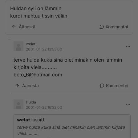
Huldan syli on lämmin
kurdi mahtuu tissin väliin
Äänestä
Kommentoi
welat
2001-01-22 13:53:00
terve hulda kuka sinä olet minakin olen lammin
kirjoita viela..........
beto_6@hotmail.com
Äänestä
Kommentoi
Hulda
2001-01-22 16:32:00
welat
kirjoitti:
terve hulda kuka sinä olet minakin olen lammin kirjoita
viela..........