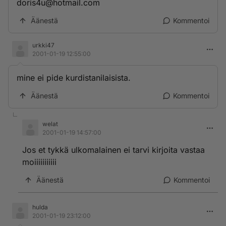
doris4u@hotmail.com
Äänestä
Kommentoi
urkki47
2001-01-19 12:55:00
mine ei pide kurdistanilaisista.
Äänestä
Kommentoi
welat
2001-01-19 14:57:00
Jos et tykkä ulkomalainen ei tarvi kirjoita vastaa
moiiiiiiiiiii
Äänestä
Kommentoi
hulda
2001-01-19 23:12:00