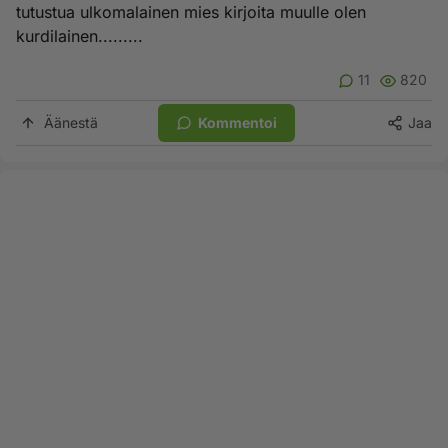
tutustua ulkomalainen mies kirjoita muulle olen
kurdilainen.........
11
820
Äänestä
Kommentoi
Jaa