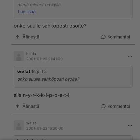
nämä miehet on kyllä
melkoisia kortinpelaajia
Lue lisää
saattavat pelata rahat
sulta
onko suulle sahköposti osoite?
minä seison Inarin
keskustan liikenneympyrässä
Äänestä
Kommentoi
tulppaani napinlävessä
keskiviikkona
hulda
24.1. klo 16.00
2001-01-22 21:41:00
welat
kirjoitti:
onko suulle sahköposti osoite?
siis n-y-r-k-k-i-p-o-s-t-i
Äänestä
Kommentoi
welat
2001-01-23 16:30:00