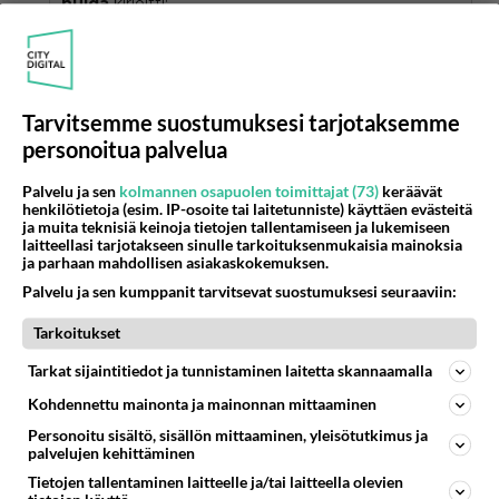
hulda
kirjoitti:
siis n-y-r-k-k-i-p-o-s-t-i
hei hulda oletko mies tai nainen kerro lisää jä ana
muulle
Tarvitsemme suostumuksesi tarjotaksemme
osoitesi jos haluat!!!!!!!!!
personoitua palvelua
Äänestä
Kommentoi
Palvelu ja sen
kolmannen osapuolen toimittajat (73)
keräävät
henkilötietoja (esim. IP-osoite tai laitetunniste) käyttäen evästeitä
ja muita teknisiä keinoja tietojen tallentamiseen ja lukemiseen
welat
laitteellasi tarjotakseen sinulle tarkoituksenmukaisia mainoksia
2001-02-13 11:32:00
ja parhaan mahdollisen asiakaskokemuksen.
Palvelu ja sen kumppanit tarvitsevat suostumuksesi seuraaviin:
hulda
kirjoitti:
siis n-y-r-k-k-i-p-o-s-t-i
Tarkoitukset
Tarkat sijaintitiedot ja tunnistaminen laitetta skannaamalla
olet vahan hulluksi niinkö?
Kohdennettu mainonta ja mainonnan mittaaminen
Äänestä
Kommentoi
Personoitu sisältö, sisällön mittaaminen, yleisötutkimus ja
palvelujen kehittäminen
Tietojen tallentaminen laitteelle ja/tai laitteella olevien
=oD