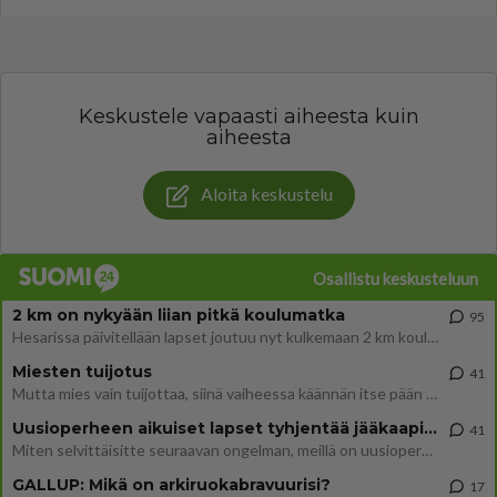
Keskustele vapaasti aiheesta kuin
aiheesta
Aloita keskustelu
Osallistu keskusteluun
2 km on nykyään liian pitkä koulumatka
95
Hesarissa päivitellään lapset joutuu nyt kulkemaan 2 km kouluun jösses. Ruostefillarilla tuo matka menee vaikka miten äk
Miesten tuijotus
41
Mutta mies vain tuijottaa, siinä vaiheessa käännän itse pään pois. Mikä juttu? Yleensä jos joku tuijottaa tai katsoo, hä
Uusioperheen aikuiset lapset tyhjentää jääkaapin käydessään
41
Miten selvittäisitte seuraavan ongelman, meillä on uusioperhe, minulla teini-ikäiset lapset ja puolisolla aikuiset, jotk
GALLUP: Mikä on arkiruokabravuurisi?
17