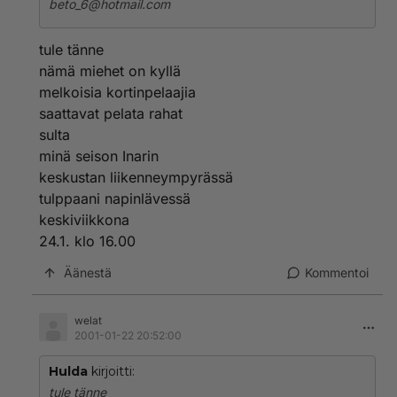
beto_6@hotmail.com
tule tänne
nämä miehet on kyllä
melkoisia kortinpelaajia
saattavat pelata rahat
sulta
minä seison Inarin
keskustan liikenneympyrässä
tulppaani napinlävessä
keskiviikkona
24.1. klo 16.00
Äänestä
Kommentoi
welat
2001-01-22 20:52:00
Hulda
kirjoitti:
tule tänne