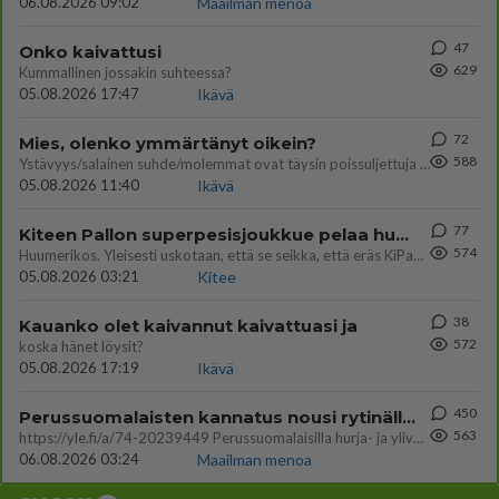
06.08.2026 09:02
Maailman menoa
47
Onko kaivattusi
629
Kummallinen jossakin suhteessa?
05.08.2026 17:47
Ikävä
72
Mies, olenko ymmärtänyt oikein?
588
Ystävyys/salainen suhde/molemmat ovat täysin poissuljettuja asioita? Nainen
05.08.2026 11:40
Ikävä
77
Kiteen Pallon superpesisjoukkue pelaa huumeiden vaikutuksen alaisena
574
Huumerikos. Yleisesti uskotaan, että se seikka, että eräs KiPan pelaaja kärähtää huumeista, on vain jäävuoren huippu. M
05.08.2026 03:21
Kitee
38
Kauanko olet kaivannut kaivattuasi ja
572
koska hänet löysit?
05.08.2026 17:19
Ikävä
450
Perussuomalaisten kannatus nousi rytinällä Ylen tänään julkaisemassa tuoreimmassa gallup-kyselyssä.
563
https://yle.fi/a/74-20239449 Perussuomalaisilla hurja- ja ylivoimaisesti suurin nousu tässä uudessa Ylen gallupissa. Kyl
06.08.2026 03:24
Maailman menoa