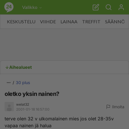
Valikko
KESKUSTELU
VIIHDE
LAINAA
TREFFIT
SÄÄNNÖT
Aihealueet
30 plus
oletko yksin nainen?
welat32
Ilmoita
2001-01-18 16:57:00
terve olen 32 v ulkomalainen mies jos olet 28-35v
vapaa nainen jä halua