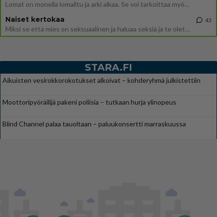
Lomat on monella lomailtu ja arki alkaa. Se voi tarkoittaa myös sitä, että grillailut on grillattu ja palataan arjen ruo
Naiset kertokaa
43
Miksi se että mies on seksuaalinen ja haluaa seksiä ja te olette hänen mielestänne haluttava on vastenmielistä? Mikä sii
STARA.FI
Aikuisten vesirokkorokotukset alkoivat – kohderyhmä julkistettiin
Moottoripyöräilijä pakeni poliisia – tutkaan hurja ylinopeus
Blind Channel palaa tauoltaan – paluukonsertti marraskuussa