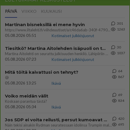
PÄIVÄ
VIIKKO
KUUKAUSI
301
Martinan bisneksillä ei mene hyvin
1263
https://www.iltalehti.fi/viihdeuutiset/a/c46da6ab-340f-4790-aaa7-0865eed2336 Yrityksen konkurssihakemus on tullut kärä
05.08.2026 05:51
Kotimaiset julkkisjuorut
30
Tiesitkö? Martina Aitolehden isäpuoli on tämä suosittu laulaja
1037
Martina Aitolehti on seurattu julkisuuden henkilö. Lähipiiriin mahtuu muitakin tunnettuja henkilöitä. Tiesitkö, että Ma
05.08.2026 07:23
Kotimaiset julkkisjuorut
64
Mitä töitä kaivattusi on tehnyt?
867
😅
05.08.2026 13:25
Ikävä
69
Voiko meidän välit
834
Koskaan parantua tästä?
05.08.2026 05:34
Ikävä
420
Jos SDP ei voita reilusti, persut kumoavat demokratian Suomesta
695
Näin tekisi ainakin Rydman seuratessaan idolinsa Trumpin mallia https://www.is.fi/politiikka/art-2000012187244.html