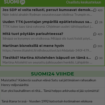
Osallistu keskusteluun
Jos SDP ei voita reilusti, persut kumoavat demokratian Suomesta
420
Näin tekisi ainakin Rydman seuratessaan idolinsa Trumpin mallia https://www.is.fi/politiikka/art-2000012187244.html
Uuden TTK-juontajan ympärillä epätietoisuus sakenee - Nyt MTV hämmentää soppaa
28
TTK tulee taas tänä syksynä. Ohjelman uudet tähtioppilaat julkistetaan torstaina 6. elokuuta klo 14 alkavassa lehdistö
Mitä tuot pöytään parisuhteessa?
425
Siinäpä se kysymys on otsikossa. Mitäpä siis tuot/toisit pöytään parisuhteessa? Oletko mies vai nainen? Koetko sen mitä
Martinan bisneksillä ei mene hyvin
301
https://www.iltalehti.fi/viihdeuutiset/a/c46da6ab-340f-4790-aaa7-0865eed2336 Yrityksen konkurssihakemus on tullut kärä
Tiesitkö? Martina Aitolehden isäpuoli on tämä suosittu laulaja
30
Martina Aitolehti on seurattu julkisuuden henkilö. Lähipiiriin mahtuu muitakin tunnettuja henkilöitä. Tiesitkö, että Ma
SUOMI24 VIIHDE
Muistatko? Kädestä suuhun elävä Satu sai jättimäisen rahasalkun
Henry-miljonääriltä
Kun yksi kauhallinen ei riitä... Tämä helppo arkiruoka ei jää syömättä!
Tänä iltana tv:ssä - Vuoden 1992 katsotuin kotimainen elokuva