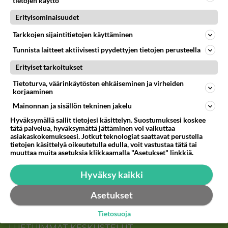
tietojen käyttö
2001-02-13 16:31:00
Erityisominaisuudet
welat
kirjoitti:
Tarkkojen sijaintitietojen käyttäminen
olet vahan hulluksi niinkö?
Tunnista laitteet aktiivisesti pyydettyjen tietojen perusteella
=oC
Erityiset tarkoitukset
mene kotiisi
Tietoturva, väärinkäytösten ehkäiseminen ja virheiden
go home
korjaaminen
Äänestä
Kommentoi
Mainonnan ja sisällön tekninen jakelu
Hyväksymällä sallit tietojesi käsittelyn. Suostumuksesi koskee
tätä palvelua, hyväksymättä jättäminen voi vaikuttaa
asiakaskokemukseesi. Jotkut teknologiat saattavat perustella
Kommentoi aloitusta...
tietojen käsittelyä oikeutetulla edulla, voit vastustaa tätä tai
muuttaa muita asetuksia klikkaamalla "Asetukset" linkkiä.
Hyväksy kaikki
Ketjusta on poistettu
0
sääntöjenvastaista viestiä.
Asetukset
Takaisin ylös
Tietosuoja
LUETUIMMAT KESKUSTELUT