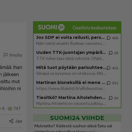
Osallistu keskusteluun
Jos SDP ei voita reilusti, persut kumoavat demokratian Suomesta
428
Näin tekisi ainakin Rydman seuratessaan idolinsa Trumpin mallia https://www.is.fi/politiikka/art-2000012187244.html
Uuden TTK-juontajan ympärillä epätietoisuus sakenee - Nyt MTV hämmentää soppaa
28
Ilmoita
TTK tulee taas tänä syksynä. Ohjelman uudet tähtioppilaat julkistetaan torstaina 6. elokuuta klo 14 alkavassa lehdistö
lämää ihan
Mitä tuot pöytään parisuhteessa?
426
Siinäpä se kysymys on otsikossa. Mitäpä siis tuot/toisit pöytään parisuhteessa? Oletko mies vai nainen? Koetko sen mitä
en jälkeen
sittu mut
Martinan bisneksillä ei mene hyvin
301
hloihin ni
https://www.iltalehti.fi/viihdeuutiset/a/c46da6ab-340f-4790-aaa7-0865eed2336 Yrityksen konkurssihakemus on tullut kärä
Tiesitkö? Martina Aitolehden isäpuoli on tämä suosittu laulaja
30
Martina Aitolehti on seurattu julkisuuden henkilö. Lähipiiriin mahtuu muitakin tunnettuja henkilöitä. Tiesitkö, että Ma
6
747
SUOMI24 VIIHDE
Jaa
Muistatko? Kädestä suuhun elävä Satu sai
jättimäisen rahasalkun Henry-miljonääriltä