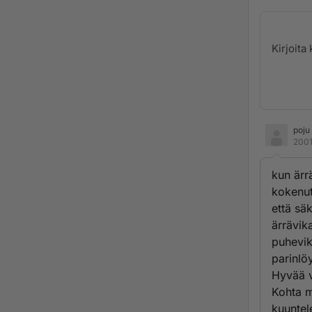
poju
2001
kun ärr
kokenut
että sä
ärrävik
puhevik
parinlö
Hyvää v
Kohta m
kuuntel