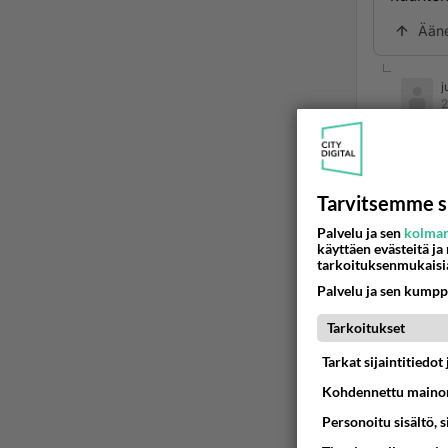
Ään
j
2
Mä nyt
viimen
meno 
Tarvitsemme s
kanssa
Palvelu ja sen
kolman
vuoden
käyttäen evästeitä ja
sen te
tarkoituksenmukaisi
Palvelu ja sen kumpp
Ää
Tarkoitukset
L
Tarkat sijaintitiedo
2
Kohdennettu mainon
Turha 
riipuu
Personoitu sisältö, 