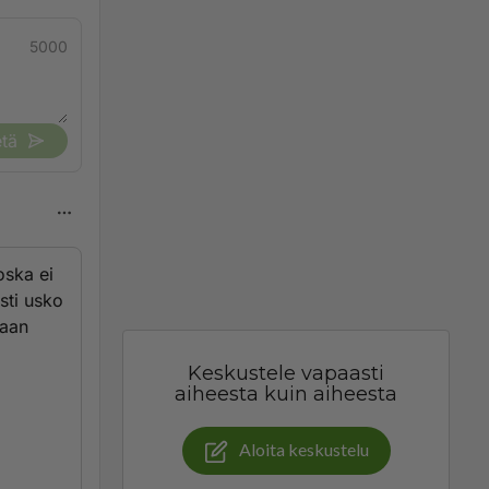
5000
tä
oska ei
sti usko
taan
Keskustele vapaasti
aiheesta kuin aiheesta
Aloita keskustelu