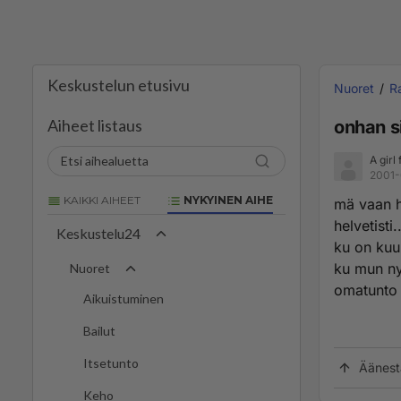
Keskustelun etusivu
Nuoret
R
Aiheet listaus
onhan si
A gir
2001-
KAIKKI AIHEET
NYKYINEN AIHE
mä vaan h
helvetisti
Keskustelu24
ku on kuu
ku mun ny
Nuoret
omatunto 
Aikuistuminen
Bailut
Itsetunto
Äänest
Keho