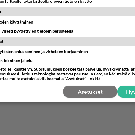
n laitteelle ja/tai laitteella olevien tietojen käyttö
nestä
K
t
etojen käyttäminen
-01-28 16:32:00
iivisesti pyydettyjen tietojen perusteella
et
estä
K
äytösten ehkäiseminen ja virheiden korjaaminen
ön tekninen jakelu
ietojesi käsittelyn. Suostumuksesi koskee tätä palvelua, hyväksymättä jä
mukseesi. Jotkut teknologiat saattavat perustella tietojen käsittelyä oike
uttaa muita asetuksia klikkaamalla "Asetukset" linkkiä.
Asetukset
Hyv