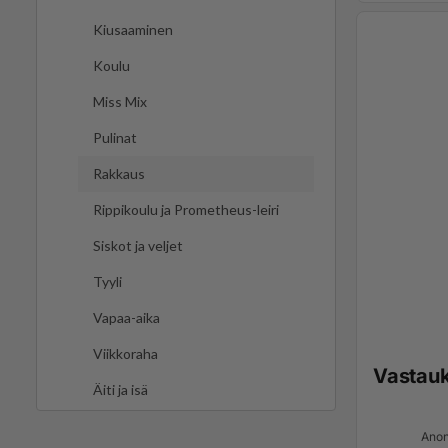
Kiusaaminen
Koulu
Miss Mix
Pulinat
Rakkaus
Rippikoulu ja Prometheus-leiri
Siskot ja veljet
Tyyli
Vapaa-aika
Viikkoraha
Vastau
Äiti ja isä
Anon