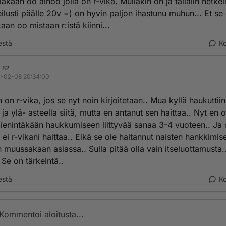
lakaan oo ainoo jolla on r-vika. Mullakin on ja tällälin hetkel
eilusti päälle 20v =) on hyvin paljon ihastunu muhun... Et se 
aan oo mistaan r:istä kiinni...
estä
K
ä 82
-02-08 20:34:00
 on r-vika, jos se nyt noin kirjoitetaan.. Mua kyllä haukuttiin
 ja ylä- asteella siitä, mutta en antanut sen haittaa.. Nyt en o
pienintäkään haukkumiseen liittyvää sanaa 3-4 vuoteen.. J
 ei r-vikani haittaa.. Eikä se ole haitannut naisten hankkimis
 muussakaan asiassa.. Sulla pitää olla vain itseluottamusta..
 Se on tärkeintä..
estä
K
Kommentoi aloitusta...