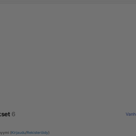
kset
6
Vanh
yymi (
Kirjaudu
/
Rekisteröidy
)