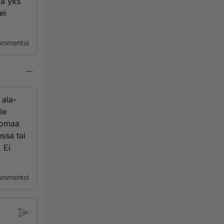
lä yks
ei
ommentoi
 ala-
le
a omaa
essa tai
 Ei
ommentoi