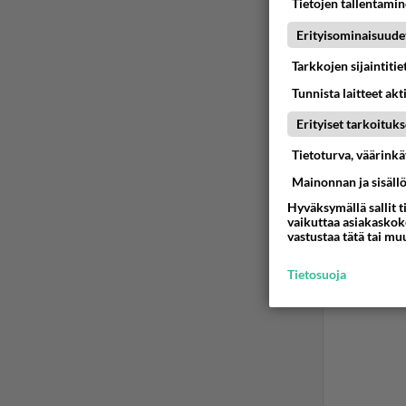
Tietojen tallentamine
Ää
Erityisominaisuude
otto
Tarkkojen sijaintiti
2001
Tunnista laitteet akt
=oD
Erityiset tarkoituks
Ään
Tietoturva, väärink
Mainonnan ja sisäll
Hyväksymällä sallit t
vaikuttaa asiakaskoke
vastustaa tätä tai mu
Tietosuoja