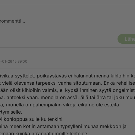
Lähe
-01-26 15:39:00
ävikaa syyttelet. poikaystäväs ei halunnut mennä kihloihin k
 vielä olevansa tarpeeksi vanha sitoutumaan. Enkä rehellise
kään olisit kihloihin valmis, ei kypsä ihminen syytä ongelmis
aa. anteeksi vaan. monella on ässä, ällä tai ärrä tai joku muu
a, monella on pahempiakin vikoja eikä ne ole esteitä
ytymiselle.
iikonloppua sulle kuitenkin!
inä meen kotiin antamaan typsylleni munaa mekkoon ja
emaan kuinka ärräpäät ilmoille lentelee.