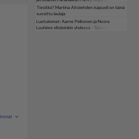
Tiesitkö? Martina Aitolehden isäpuoli on tämä
suosittu laulaja
Luetuimmat: Aarne Pelkonen ja Noora
Louhimo vihdoinkin yhdessä - Tätä moni jo
odotti
immat