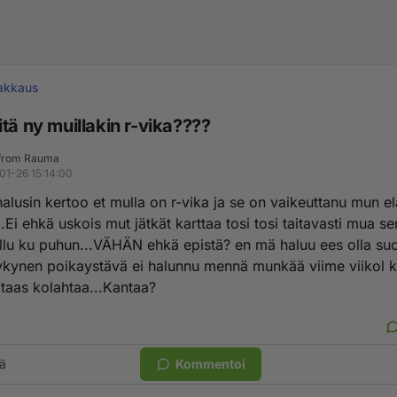
akkaus
tä ny muillakin r-vika????
l from Rauma
01-26 15:14:00
alusin kertoo et mulla on r-vika ja se on vaikeuttanu mun e
...Ei ehkä uskois mut jätkät karttaa tosi tosi taitavasti mua s
llu ku puhun...VÄHÄN ehkä epistä? en mä haluu ees olla suo
kynen poikaystävä ei halunnu mennä munkää viime viikol ki
taas kolahtaa...Kantaa?
ä
Kommentoi