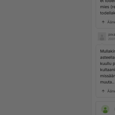
et todel
mies (r
todellak
Ään
jätk
2001
Mullakin
asteella
kuullu 
kultaani
missään
muuta..
Ään