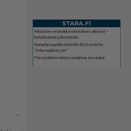
STARA.FI
Aikuisten vesirokkorokotukset alkoivat –
kohderyhmä julkistettiin
Kanariansaarilla mitattiin 42,6 astetta:
”Infernaaliset yöt”
Pörssisähkön hinta romahtaa torstaina