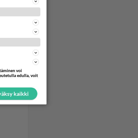
ommentoi
ommentoi
ttäminen voi
utetulla edulla, voit
äksy kaikki