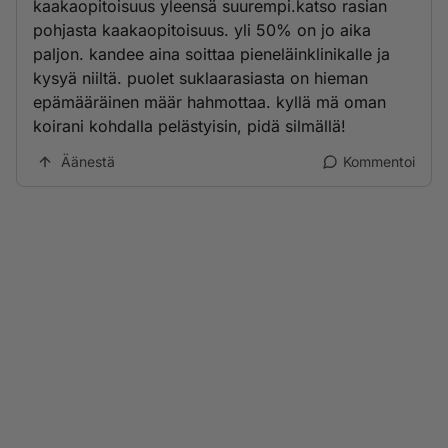
kaakaopitoisuus yleensä suurempi.katso rasian
pohjasta kaakaopitoisuus. yli 50% on jo aika
paljon. kandee aina soittaa pieneläinklinikalle ja
kysyä niiltä. puolet suklaarasiasta on hieman
epämääräinen määr hahmottaa. kyllä mä oman
koirani kohdalla pelästyisin, pidä silmällä!
Äänestä
Kommentoi