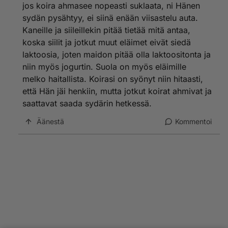
jos koira ahmasee nopeasti suklaata, ni Hänen
sydän pysähtyy, ei siinä enään viisastelu auta.
Kaneille ja siileillekin pitää tietää mitä antaa,
koska siilit ja jotkut muut eläimet eivät siedä
laktoosia, joten maidon pitää olla laktoositonta ja
niin myös jogurtin. Suola on myös eläimille
melko haitallista. Koirasi on syönyt niin hitaasti,
että Hän jäi henkiin, mutta jotkut koirat ahmivat ja
saattavat saada sydärin hetkessä.
Äänestä
Kommentoi