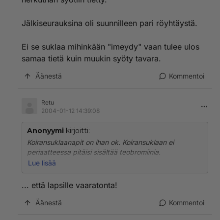
Jälkiseurauksina oli suunnilleen pari röyhtäystä.
Ei se suklaa mihinkään "imeydy" vaan tulee ulos
samaa tietä kuin muukin syöty tavara.
Äänestä
Kommentoi
Retu
2004-01-12 14:39:08
Anonyymi
kirjoitti:
Koiransuklaanapit on ihan ok. Koiransuklaan ei
periaatteessa pitäisi sisältää teobromiinia.
Lue lisää
Varovaisuuteen on aihetta, tavallisen suklaan yli jääviä
eriä nimittäin käytetään edelleen koirille tarkoitetuissa
... että lapsille vaaratonta!
herkuissa.
Äänestä
Kommentoi
Koiransuklaata syömällä koira "addiktoituu" suklaan