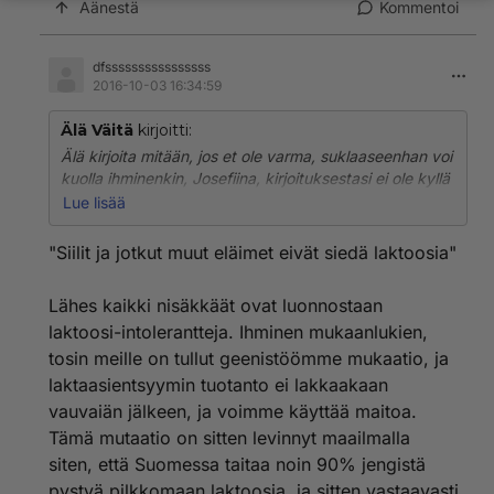
Äänestä
Kommentoi
dfssssssssssssssss
2016-10-03 16:34:59
Älä Väitä
kirjoitti:
Älä kirjoita mitään, jos et ole varma, suklaaseenhan voi
kuolla ihminenkin, Josefiina, kirjoituksestasi ei ole kyllä
mitään hyötyä, yritätkö, että ihmiset alkavat ottamaan
Lue lisää
riskejä. Ei Riskejä ollenkaan saa ottaa, koiria on monen
rotuisia, niin kuin Kissojakin ja muita eläimiä ja jos koira
"Siilit ja jotkut muut eläimet eivät siedä laktoosia"
ahmasee nopeasti suklaata, ni Hänen sydän pysähtyy,
ei siinä enään viisastelu auta. Kaneille ja siileillekin
Lähes kaikki nisäkkäät ovat luonnostaan
pitää tietää mitä antaa, koska siilit ja jotkut muut
laktoosi-intolerantteja. Ihminen mukaanlukien,
eläimet eivät siedä laktoosia, joten maidon pitää olla
laktoositonta ja niin myös jogurtin. Suola on myös
tosin meille on tullut geenistöömme mukaatio, ja
eläimille melko haitallista. Koirasi on syönyt niin hitaasti,
laktaasientsyymin tuotanto ei lakkaakaan
että Hän jäi henkiin, mutta jotkut koirat ahmivat ja
vauvaiän jälkeen, ja voimme käyttää maitoa.
saattavat saada sydärin hetkessä.
Tämä mutaatio on sitten levinnyt maailmalla
siten, että Suomessa taitaa noin 90% jengistä
pystyä pilkkomaan laktoosia, ja sitten vastaavasti