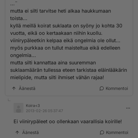
...¨
mutta ei silti tarvitse heti alkaa haukkumaan
toista...
kyllä meillä koirat suklaata on syöny jo kohta 30
vuotta, eikä oo kertaakaan niihin kuollu.
viinirypäleetkin kelpaa eikä ongelmia ole ollut...
myös purkkaa on tullut maisteltua eikä edelleen
ongelmia...
mutta silti kannattaa aina suuremman
suklaamäärän tullessa eteen tarkistaa eläinlääkärin
mielipide, mutta silti ihmiset vähän rajaa!
Äänestä
Kommentoi
Koira<3
2013-02-26 05:37:47
Ei viinirypäleet oo ollenkaan vaarallisia koirille!
Äänestä
Kommentoi