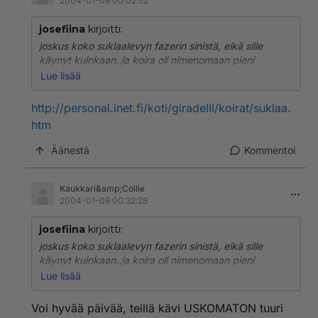
2004-01-09 00:02:52
josefiina
kirjoitti:
joskus koko suklaalevyn fazerin sinistä, eikä sille
käynyt kuinkaan..ja koira oli nimenomaan pieni
kokoinen.
Lue lisää
siis en mä sitä sille syöttänyt, se kävi varastaa sen
levyn mun pöydältä. et ei se kai niin myrkkyy oo kuin
http://personal.inet.fi/koti/giradelli/koirat/suklaa.
väitetään!!
htm
Äänestä
Kommentoi
Kaukkari&amp;Collie
2004-01-09 00:32:28
josefiina
kirjoitti:
joskus koko suklaalevyn fazerin sinistä, eikä sille
käynyt kuinkaan..ja koira oli nimenomaan pieni
kokoinen.
Lue lisää
siis en mä sitä sille syöttänyt, se kävi varastaa sen
levyn mun pöydältä. et ei se kai niin myrkkyy oo kuin
Voi hyvää päivää, teillä kävi USKOMATON tuuri
väitetään!!