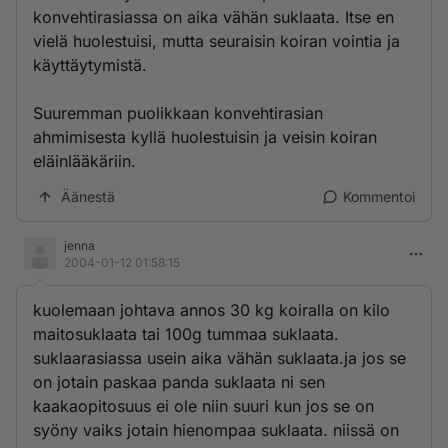
konvehtirasiassa on aika vähän suklaata. Itse en
vielä huolestuisi, mutta seuraisin koiran vointia ja
käyttäytymistä.
Suuremman puolikkaan konvehtirasian
ahmimisesta kyllä huolestuisin ja veisin koiran
eläinlääkäriin.
Äänestä
Kommentoi
jenna
2004-01-12 01:58:15
kuolemaan johtava annos 30 kg koiralla on kilo
maitosuklaata tai 100g tummaa suklaata.
suklaarasiassa usein aika vähän suklaata.ja jos se
on jotain paskaa panda suklaata ni sen
kaakaopitosuus ei ole niin suuri kun jos se on
syöny vaiks jotain hienompaa suklaata. niissä on