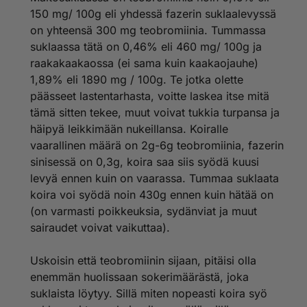
150 mg/ 100g eli yhdessä fazerin suklaalevyssä
on yhteensä 300 mg teobromiinia. Tummassa
suklaassa tätä on 0,46% eli 460 mg/ 100g ja
raakakaakaossa (ei sama kuin kaakaojauhe)
1,89% eli 1890 mg / 100g. Te jotka olette
päässeet lastentarhasta, voitte laskea itse mitä
tämä sitten tekee, muut voivat tukkia turpansa ja
häipyä leikkimään nukeillansa. Koiralle
vaarallinen määrä on 2g-6g teobromiinia, fazerin
sinisessä on 0,3g, koira saa siis syödä kuusi
levyä ennen kuin on vaarassa. Tummaa suklaata
koira voi syödä noin 430g ennen kuin hätää on
(on varmasti poikkeuksia, sydänviat ja muut
sairaudet voivat vaikuttaa).
Uskoisin että teobromiinin sijaan, pitäisi olla
enemmän huolissaan sokerimäärästä, joka
suklaista löytyy. Sillä miten nopeasti koira syö