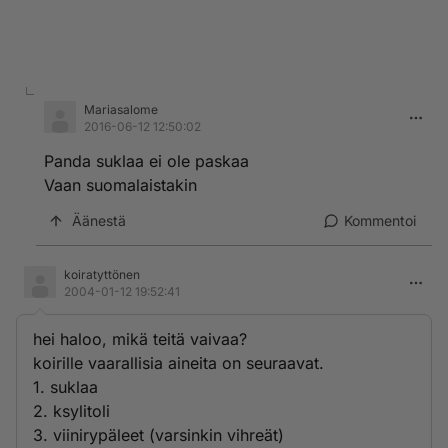
Mariasalome
2016-06-12 12:50:02
Panda suklaa ei ole paskaa
Vaan suomalaistakin
Äänestä
Kommentoi
koiratyttönen
2004-01-12 19:52:41
hei haloo, mikä teitä vaivaa?
koirille vaarallisia aineita on seuraavat.
1. suklaa
2. ksylitoli
3. viinirypäleet (varsinkin vihreät)