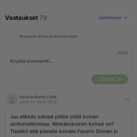
Vastaukset
79
Vanhimmat
Anonyymi (
Kirjaudu
/
Rekisteröidy
)
5000
Lähetä
Kaukkari&amp;Collie
2004-01-08 10:23:26
Juu elikkäs suklaat pitäisi pitää koirien
ulottumattomissa. Minkäkokoinen koirasi on?
Tiesitkö että pienelle koiralle Fazerin Sininen jo