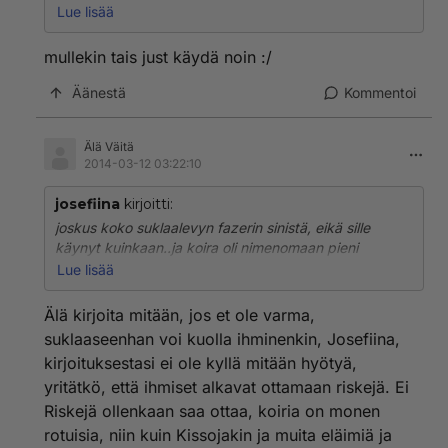
kokoinen.
Lue lisää
siis en mä sitä sille syöttänyt, se kävi varastaa sen
levyn mun pöydältä. et ei se kai niin myrkkyy oo kuin
mullekin tais just käydä noin :/
väitetään!!
Äänestä
Kommentoi
Älä Väitä
2014-03-12 03:22:10
josefiina
kirjoitti:
joskus koko suklaalevyn fazerin sinistä, eikä sille
käynyt kuinkaan..ja koira oli nimenomaan pieni
kokoinen.
Lue lisää
siis en mä sitä sille syöttänyt, se kävi varastaa sen
levyn mun pöydältä. et ei se kai niin myrkkyy oo kuin
Älä kirjoita mitään, jos et ole varma,
väitetään!!
suklaaseenhan voi kuolla ihminenkin, Josefiina,
kirjoituksestasi ei ole kyllä mitään hyötyä,
yritätkö, että ihmiset alkavat ottamaan riskejä. Ei
Riskejä ollenkaan saa ottaa, koiria on monen
rotuisia, niin kuin Kissojakin ja muita eläimiä ja