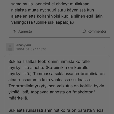
sama mulla. onneksi ei ehtinyt mullakaan
nielaista mutta nyt suuri suru käynnissä kun
ajattelen että koirani voisi kuolla siihen että,jätin
vahingossa tuolille suklaapaloja:(
Äänestä
Kommentoi
Anonyymi
2004-01-09 14:13:10
Suklaa sisältää teobromiini nimistä koiralle
myrkyllistä ainetta. (Kofeiinikin on koiralle
myrkyllistä.) Tummassa suklaassa teobromiinia on
aina runsaammin kuin vaaleassa suklaassa.
Teobromiinimyrkytyksen vaikutus on koirilla hyvin
yksilöllistä, tappavaa annosta on "mahdoton"
määritellä.
Suklaata runsaasti ahminut koira on parasta viedä