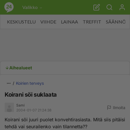
Valikko
KESKUSTELU
VIIHDE
LAINAA
TREFFIT
SÄÄNNÖT
Aihealueet
Koirien terveys
Koirani söi suklaata
Sami
Ilmoita
2004-01-07 21:24:38
Koirani söi juuri puolet konvehtirasiasta. Mitä siis pitäisi
tehdä vai seurailenko vain tilannetta??