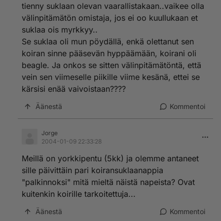
tienny suklaan olevan vaarallistakaan..vaikee olla
välinpitämätön omistaja, jos ei oo kuullukaan et
suklaa ois myrkkyy..
Se suklaa oli mun pöydällä, enkä olettanut sen
koiran sinne pääsevän hyppäämään, koirani oli
beagle. Ja onkos se sitten välinpitämätöntä, että
vein sen viimeselle piikille viime kesänä, ettei se
kärsisi enää vaivoistaan????
Äänestä
Kommentoi
Jorge
2004-01-09 22:33:28
Meillä on yorkkipentu (5kk) ja olemme antaneet
sille päivittäin pari koiransuklaanappia
"palkinnoksi" mitä mieltä näistä napeista? Ovat
kuitenkin koirille tarkoitettuja...
Äänestä
Kommentoi