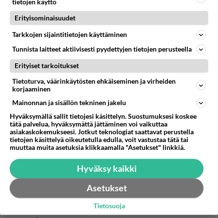
tietojen käyttö
2015-10-29 09:18:00
Erityisominaisuudet
josefiina
kirjoitti:
joskus koko suklaalevyn fazerin sinistä, eikä sille
Tarkkojen sijaintitietojen käyttäminen
käynyt kuinkaan..ja koira oli nimenomaan pieni
Tunnista laitteet aktiivisesti pyydettyjen tietojen perusteella
kokoinen.
Lue lisää
siis en mä sitä sille syöttänyt, se kävi varastaa sen
Erityiset tarkoitukset
levyn mun pöydältä. et ei se kai niin myrkkyy oo kuin
ei silti kannata kokeilla ja yleistää. eri koirat
Tietoturva, väärinkäytösten ehkäiseminen ja virheiden
väitetään!!
reakoi eri tavalla. koira kuolemia olisi paljon jos
korjaaminen
kaikki suklaata syöneistä kuolisi. tyhmä sellainen
Mainonnan ja sisällön tekninen jakelu
ihminen joka kokeilee kestääkö koiransa
Hyväksymällä sallit tietojesi käsittelyn. Suostumuksesi koskee
suklaata. entäs jos ei kestäkään sit tänne
tätä palvelua, hyväksymättä jättäminen voi vaikuttaa
asiakaskokemukseesi. Jotkut teknologiat saattavat perustella
kirjoitetaan ja selitellään mustaa valkoiseksi
tietojen käsittelyä oikeutetulla edulla, voit vastustaa tätä tai
muuttaa muita asetuksia klikkaamalla "Asetukset" linkkiä.
Äänestä
Kommentoi
Hyväksy kaikki
Koirali
Asetukset
2016-07-09 21:12:18
Onko koiralle haitta jos hän syö Mokkapaloja
Tietosuoja