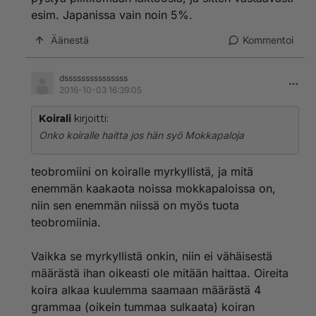
esim. Japanissa vain noin 5%.
Äänestä
Kommentoi
dsssssssssssssss
2016-10-03 16:39:05
Koirali
kirjoitti:
Onko koiralle haitta jos hän syö Mokkapaloja
teobromiini on koiralle myrkyllistä, ja mitä
enemmän kaakaota noissa mokkapaloissa on,
niin sen enemmän niissä on myös tuota
teobromiinia.
Vaikka se myrkyllistä onkin, niin ei vähäisestä
määrästä ihan oikeasti ole mitään haittaa. Oireita
koira alkaa kuulemma saamaan määrästä 4
grammaa (oikein tummaa sulkaata) koiran