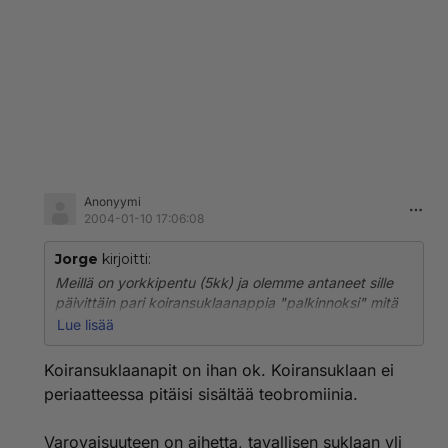
Anonyymi
2004-01-10 17:06:08
Jorge
kirjoitti:
Meillä on yorkkipentu (5kk) ja olemme antaneet sille
päivittäin pari koiransuklaanappia "palkinnoksi" mitä
mieltä näistä napeista? Ovat kuitenkin koirille
Lue lisää
tarkoitettuja...
Koiransuklaanapit on ihan ok. Koiransuklaan ei
periaatteessa pitäisi sisältää teobromiinia.
Varovaisuuteen on aihetta, tavallisen suklaan yli