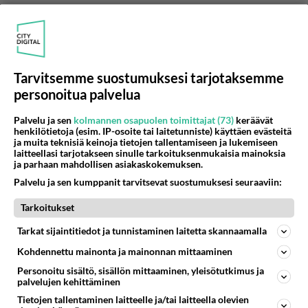
Tarvitsemme suostumuksesi tarjotaksemme
personoitua palvelua
Palvelu ja sen
kolmannen osapuolen toimittajat (73)
keräävät
Vaihda Herkkuja
henkilötietoja (esim. IP-osoite tai laitetunniste) käyttäen evästeitä
2014-03-12 03:23:08
ja muita teknisiä keinoja tietojen tallentamiseen ja lukemiseen
laitteellasi tarjotakseen sinulle tarkoituksenmukaisia mainoksia
Jorge
kirjoitti:
ja parhaan mahdollisen asiakaskokemuksen.
Meillä on yorkkipentu (5kk) ja olemme antaneet sille
Palvelu ja sen kumppanit tarvitsevat suostumuksesi seuraaviin:
päivittäin pari koiransuklaanappia "palkinnoksi" mitä
mieltä näistä napeista? Ovat kuitenkin koirille
Tarkoitukset
Lue lisää
tarkoitettuja...
Tarkat sijaintitiedot ja tunnistaminen laitetta skannaamalla
Kai niitä on muitakin herkkuja kuin suklaa.
Kohdennettu mainonta ja mainonnan mittaaminen
Äänestä
Kommentoi
Personoitu sisältö, sisällön mittaaminen, yleisötutkimus ja
palvelujen kehittäminen
Tietojen tallentaminen laitteelle ja/tai laitteella olevien
doman