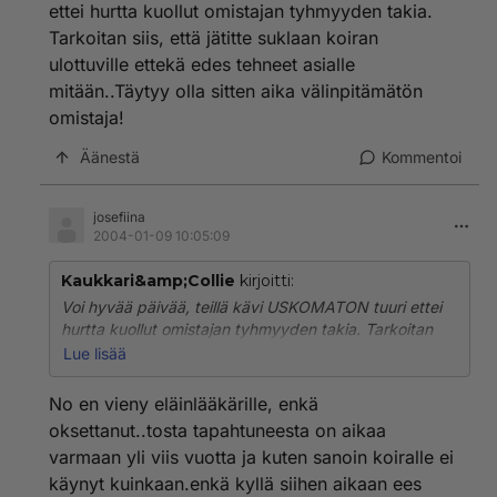
ettei hurtta kuollut omistajan tyhmyyden takia.
Tarkoitan siis, että jätitte suklaan koiran
ulottuville ettekä edes tehneet asialle
mitään..Täytyy olla sitten aika välinpitämätön
omistaja!
Äänestä
Kommentoi
josefiina
2004-01-09 10:05:09
Kaukkari&amp;Collie
kirjoitti:
Voi hyvää päivää, teillä kävi USKOMATON tuuri ettei
hurtta kuollut omistajan tyhmyyden takia. Tarkoitan
siis, että jätitte suklaan koiran ulottuville ettekä edes
Lue lisää
tehneet asialle mitään..Täytyy olla sitten aika
välinpitämätön omistaja!
No en vieny eläinlääkärille, enkä
oksettanut..tosta tapahtuneesta on aikaa
varmaan yli viis vuotta ja kuten sanoin koiralle ei
käynyt kuinkaan.enkä kyllä siihen aikaan ees