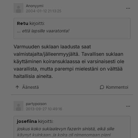
makuun ja saattaa herkemmin varastaa ihmisten
Anonyymi
suklaata.
2004-01-12 21:13:25
Lukeeko paketissa että paketin suklaa on koirille
Retu
kirjoitti:
vaaratonta?
... että lapsille vaaratonta!
Varmuuden suklaan laadusta saat
valmistajalta/jälleenmyyjältä. Tavallisen suklaan
käyttäminen koiransuklaassa ei varsinaisesti ole
vaarallista, mutta parempi mielestäni on välttää
haitallisia aineita.
Äänestä
Kommentoi
partypoison
2013-09-27 10:49:16
josefiina
kirjoitti:
joskus koko suklaalevyn fazerin sinistä, eikä sille
käynyt kuinkaan..ja koira oli nimenomaan pieni