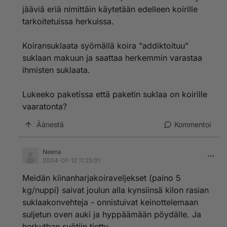
jääviä eriä nimittäin käytetään edelleen koirille
tarkoitetuissa herkuissa.
Koiransuklaata syömällä koira "addiktoituu"
suklaan makuun ja saattaa herkemmin varastaa
ihmisten suklaata.
Lukeeko paketissa että paketin suklaa on koirille
vaaratonta?
Äänestä
Kommentoi
Neena
2004-01-12 11:25:01
Meidän kiinanharjakoiraveljekset (paino 5
kg/nuppi) saivat joulun alla kynsiinsä kilon rasian
suklaakonvehteja - onnistuivat keinottelemaan
suljetun oven auki ja hyppäämään pöydälle. Ja
herkuthan syötiin tietty.