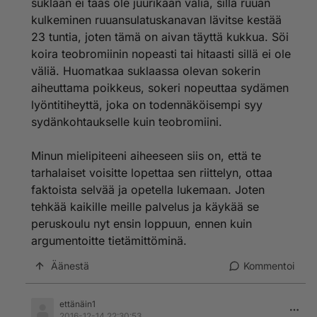
suklaan ei taas ole juurikaan väliä, sillä ruuan
kulkeminen ruuansulatuskanavan lävitse kestää
23 tuntia, joten tämä on aivan täyttä kukkua. Söi
koira teobromiinin nopeasti tai hitaasti sillä ei ole
väliä. Huomatkaa suklaassa olevan sokerin
aiheuttama poikkeus, sokeri nopeuttaa sydämen
lyöntitiheyttä, joka on todennäköisempi syy
sydänkohtaukselle kuin teobromiini.
Minun mielipiteeni aiheeseen siis on, että te
tarhalaiset voisitte lopettaa sen riittelyn, ottaa
faktoista selvää ja opetella lukemaan. Joten
tehkää kaikille meille palvelus ja käykää se
peruskoulu nyt ensin loppuun, ennen kuin
argumentoitte tietämittöminä.
Äänestä
Kommentoi
ettänäin1
2016-12-14 22:30:53