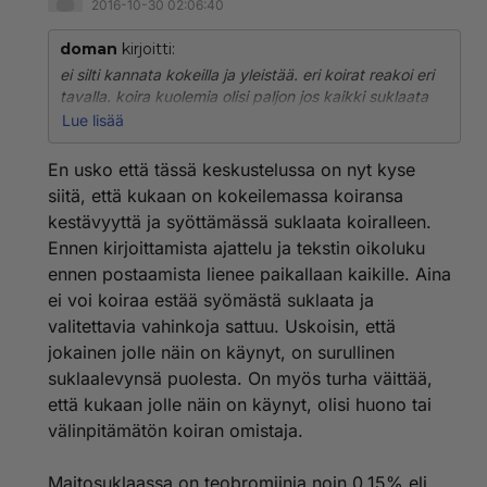
2016-10-30 02:06:40
doman
kirjoitti:
ei silti kannata kokeilla ja yleistää. eri koirat reakoi eri
tavalla. koira kuolemia olisi paljon jos kaikki suklaata
syöneistä kuolisi. tyhmä sellainen ihminen joka kokeilee
Lue lisää
kestääkö koiransa suklaata. entäs jos ei kestäkään sit
tänne kirjoitetaan ja selitellään mustaa valkoiseksi
En usko että tässä keskustelussa on nyt kyse
siitä, että kukaan on kokeilemassa koiransa
kestävyyttä ja syöttämässä suklaata koiralleen.
Ennen kirjoittamista ajattelu ja tekstin oikoluku
ennen postaamista lienee paikallaan kaikille. Aina
ei voi koiraa estää syömästä suklaata ja
valitettavia vahinkoja sattuu. Uskoisin, että
jokainen jolle näin on käynyt, on surullinen
suklaalevynsä puolesta. On myös turha väittää,
että kukaan jolle näin on käynyt, olisi huono tai
välinpitämätön koiran omistaja.
Maitosuklaassa on teobromiinia noin 0,15% eli