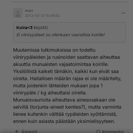
murr
2013-05-21 10:49:52
Koira<3
kirjoitti:
Ei viinirypäleet oo ollenkaan vaarallisia koirille!
Muutamissa tutkimuksissa on todettu
viinirypäleiden ja rusinoiden saattavan aiheuttaa
akuuttia munuaisten vajaatoimintaa koirille.
Yksilöllistä kaiketi tämäkin, kaikki kun eivät saa
oireita. Haitallisen määrän rajaa ei ole määritelty,
mutta joidenkin lähteiden mukaan jopa 1
viinirypäle / kg aiheuttaisi oireita.
Munuaisvaurioita aiheuttava ainesosakaan ole
selvillä (torjunta-aineet kenties?), mutta varminta
lienee kuitenkin välttää rypäleiden syöttämistä,
ennen kuin asiasta päästään yksimielisyyteen.
Äänestä
Kommentoi