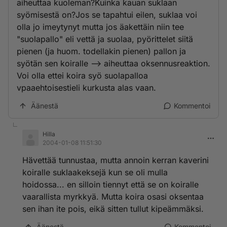
aiheuttaa kuoleman?Kuinka kauan suklaan
syömisestä on?Jos se tapahtui eilen, suklaa voi
olla jo imeytynyt mutta jos äakettäin niin tee
"suolapallo" eli vettä ja suolaa, pyörittelet siitä
pienen (ja huom. todellakin pienen) pallon ja
syötän sen koiralle --> aiheuttaa oksennusreaktion.
Voi olla ettei koira syö suolapalloa
vpaaehtoisestieli kurkusta alas vaan.
Äänestä
Kommentoi
Hilla
2004-01-08 11:51:30
Hävettää tunnustaa, mutta annoin kerran kaverini
koiralle suklaakeksejä kun se oli mulla
hoidossa... en silloin tiennyt että se on koiralle
vaarallista myrkkyä. Mutta koira osasi oksentaa
sen ihan ite pois, eikä sitten tullut kipeämmäksi.
Äänestä
Kommentoi