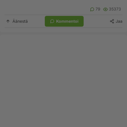
79
35373
Äänestä
Kommentoi
Jaa