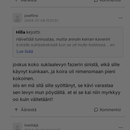
josefiina
2004-01-08 15:51:51
Hilla
kirjoitti:
Hävettää tunnustaa, mutta annoin kerran kaverini
koiralle suklaakeksejä kun se oli mulla hoidossa... en
silloin tiennyt että se on koiralle vaarallista myrkkyä.
Lue lisää
Mutta koira osasi oksentaa sen ihan ite pois, eikä
sitten tullut kipeämmäksi.
joskus koko suklaalevyn fazerin sinistä, eikä sille
käynyt kuinkaan..ja koira oli nimenomaan pieni
kokoinen.
siis en mä sitä sille syöttänyt, se kävi varastaa
sen levyn mun pöydältä. et ei se kai niin myrkkyy
oo kuin väitetään!!
Äänestä
Kommentoi
linkittäjä