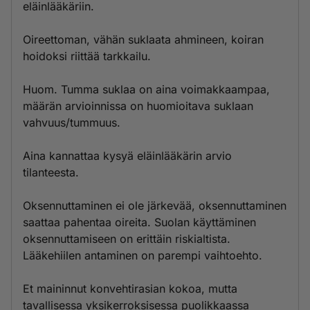
eläinlääkäriin.
Oireettoman, vähän suklaata ahmineen, koiran
hoidoksi riittää tarkkailu.
Huom. Tumma suklaa on aina voimakkaampaa,
määrän arvioinnissa on huomioitava suklaan
vahvuus/tummuus.
Aina kannattaa kysyä eläinlääkärin arvio
tilanteesta.
Oksennuttaminen ei ole järkevää, oksennuttaminen
saattaa pahentaa oireita. Suolan käyttäminen
oksennuttamiseen on erittäin riskialtista.
Lääkehiilen antaminen on parempi vaihtoehto.
Et maininnut konvehtirasian kokoa, mutta
tavallisessa yksikerroksisessa puolikkaassa