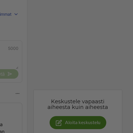
immat
5000
tä
Keskustele vapaasti
aiheesta kuin aiheesta
Aloita keskustelu
ta
aan