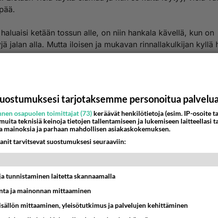
pää.
 haluaisi ketään tossun alle, on niin hankala kävellä, kun on
 jalan alla. Mutta iloisen ja mukavan rinnallakulkijan kyllä h
itä sitten vaan kohtaa sen sopivan?
kokeilleet sinkut.net 'iin profiilin laittamista? Jo kohta alka
sia sadella. Sen kun vain valitsee, kehen alkaa paremmin tu
uostumuksesi tarjotaksemme personoitua palvelu
nen osapuolen toimittajat (73)
keräävät henkilötietoja (esim. IP-osoite ta
tsinnälle!
 muita teknisiä keinoja tietojen tallentamiseen ja lukemiseen laitteellasi t
a mainoksia ja parhaan mahdollisen asiakaskokemuksen.
estä
K
anit tarvitsevat suostumuksesi seuraaviin:
-02-12 21:28:00
t ja tunnistaminen laitetta skannaamalla
nnan lähetyspiiriin
ta ja mainonnan mittaaminen
saa harrasta tavaraa
sisällön mittaaminen, yleisötutkimus ja palvelujen kehittäminen
ämmin syli