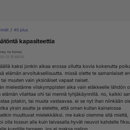
yhmät
40 plus
ätöntä kapasiteettia
ney no honey
02-12 15:46:00
äällä kaksi jonkin aikaa erossa ollutta kovia kokenutta poi
ä elämän arvoituksellisuutta. missä olette te samanlaiset er
tai muuten vain yksinäiset vapaat naiset.
än mielestänne viiskymppisten aika vain eläkkeelle lähdön o
 elämän vilahtaa ohi tai mennä tyhjäkäynnillä. no, kaikki sa
astaa jotakin, tai muuta vastaavaa. ei se nyt ihan niinkään ole
jotka yksin asutte ja elelette, että oman kullan kainalossa
setkin muuttuvat mielekkäiksi. me kaksi olemme sitä mieltä, 
 olla tossun alla kuin taivasalla.hyvät neuvot kahdelle fiksu
le kundille tarpeen, jos ei maksa paljon.