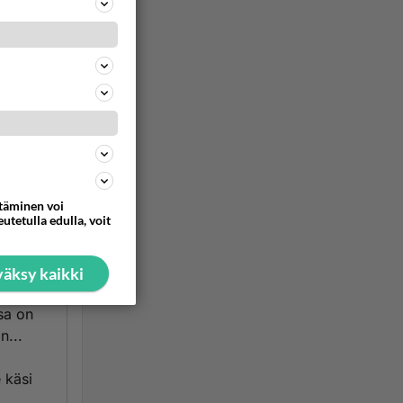
ommentoi
ia
ällä K-
ttäminen voi
utetulla edulla, voit
i
äksy kaikki
aa
sa on
n...
e käsi