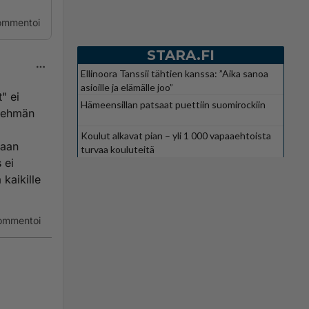
ommentoi
STARA.FI
Ellinoora Tanssii tähtien kanssa: ”Aika sanoa
asioille ja elämälle joo”
t" ei
Hämeensillan patsaat puettiin suomirockiin
nlehmän
Koulut alkavat pian – yli 1 000 vapaaehtoista
daan
turvaa kouluteitä
 ei
kaikille
ommentoi