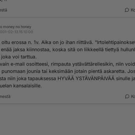
estä
K
o money no honey
001-02-13 15:10:00
 oltu erossa n. 1v. Aika on jo ihan riittävä. "Irtolehtipainokse
 enää jaksa kiinnostaa, koska sitä on liikkeellä tiettyä hullu
, joka voi tarttua.
vain e-mail osoitteesi, rimpauta ystävättärellesikin, niin voi
 punomaan jounia tai keksimään jotain pientä askaretta. Jos
sta niin joka tapauksessa HYVÄÄ YSTÄVÄNPÄIVÄÄ sinulle ja 
elan kansalaisille.
nestä
K