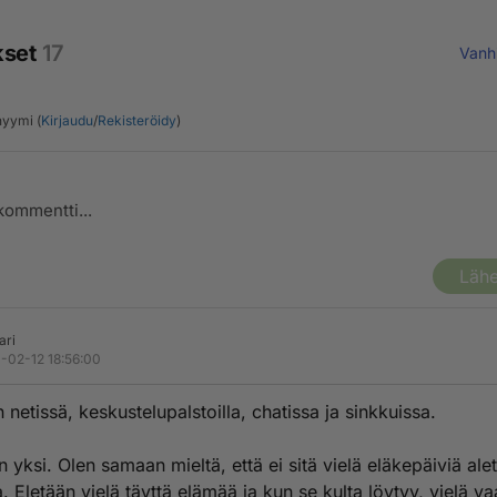
kset
17
Vanh
yymi (
Kirjaudu
/
Rekisteröidy
)
Lähe
ari
-02-12 18:56:00
n netissä, keskustelupalstoilla, chatissa ja sinkkuissa.
n yksi. Olen samaan mieltä, että ei sitä vielä eläkepäiviä ale
. Eletään vielä täyttä elämää ja kun se kulta löytyy, vielä v