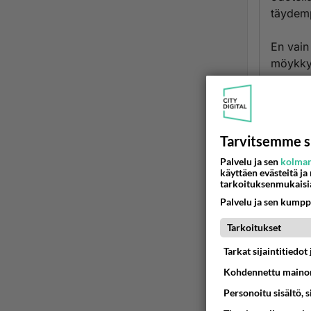
täydem
En vain
möykkyjä
Miten s
Ootteko 
vastauk
Tarvitsemme s
Palvelu ja sen
kolman
Onnea e
käyttäen evästeitä ja
tarkoituksenmukaisi
Ään
Palvelu ja sen kumpp
ossi
Tarkoitukset
2001
Tarkat sijaintitiedo
seuraku
Kohdennettu mainon
sieltä 
Personoitu sisältö, 
ja on l