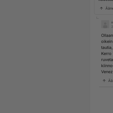
Ään
n
2
Ollaan
oikein
tautia
Kerro 
ruveta
kiinno
Venezu
Ää