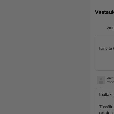
Vastau
Anon
Anm
2001
täälläki
Tässäki
odotella