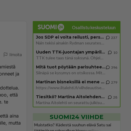
Osallistu keskusteluun
Jos SDP ei voita reilusti, persut kumoavat demokratian Suomesta
237
Näin tekisi ainakin Rydman seuratessaan idolinsa Trumpin mallia https://www.is.fi/politiikka/art-2000012187244.html
Uuden TTK-juontajan ympärillä epätietoisuus sakenee - Nyt MTV hämmentää soppaa
10
Ilmoita
TTK tulee taas tänä syksynä. Ohjelman uudet tähtioppilaat julkistetaan torstaina 6. elokuuta klo 14 alkavassa lehdistö
kamiestä
Mitä tuot pöytään parisuhteessa?
396
Siinäpä se kysymys on otsikossa. Mitäpä siis tuot/toisit pöytään parisuhteessa? Oletko mies vai nainen? Koetko sen mitä
onneet ja
Martinan bisneksillä ei mene hyvin
279
dottelua.
https://www.iltalehti.fi/viihdeuutiset/a/c46da6ab-340f-4790-aaa7-0865eed2336 Yrityksen konkurssihakemus on tullut kärä
noo, että
Tiesitkö? Martina Aitolehden isäpuoli on tämä suosittu laulaja
28
. te
Martina Aitolehti on seurattu julkisuuden henkilö. Lähipiiriin mahtuu muitakin tunnettuja henkilöitä. Tiesitkö, että Ma
että aina
SUOMI24 VIIHDE
lle, mutta
Muistatko? Kädestä suuhun elävä Satu sai
jättimäisen rahasalkun Henry-miljonääriltä