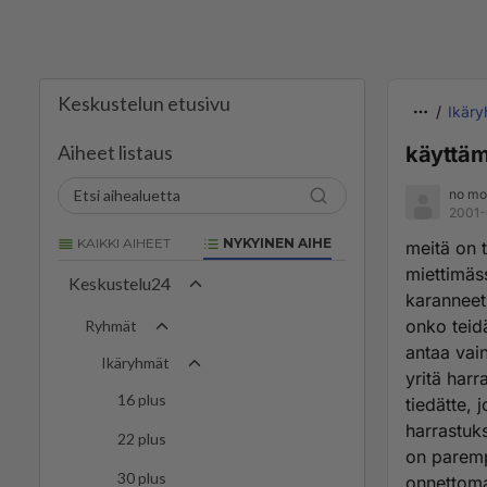
Keskustelun etusivu
Ikär
Aiheet listaus
käyttäm
no mo
2001-
KAIKKI AIHEET
NYKYINEN AIHE
meitä on t
miettimäss
Keskustelu24
karanneet 
onko teid
Ryhmät
antaa vain
Ikäryhmät
yritä harr
16 plus
tiedätte, 
harrastuk
22 plus
on parempi
30 plus
onnettomal