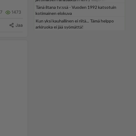
Tänä iltana tv:ssä - Vuoden 1992 katsotuin
17
1473
kotimainen elokuva
Kun yksi kauhallinen ei riitä... Tämä helppo
Jaa
arkiruoka ei jää syömättä!