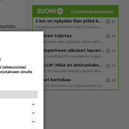
Osallistu keskusteluun
2 km on nykyään liian pitkä koulumatka
82
uolisin.
Hesarissa päivitellään lapset joutuu nyt kulkemaan 2 km kouluun jösses. Ruostefillarilla tuo matka menee vaikka miten äk
Miesten tuijotus
40
Mutta mies vain tuijottaa, siinä vaiheessa käännän itse pään pois. Mikä juttu? Yleensä jos joku tuijottaa tai katsoo, hä
a
Uusioperheen aikuiset lapset tyhjentää jääkaapin käydessään
41
tustua.
Miten selvittäisitte seuraavan ongelman, meillä on uusioperhe, minulla teini-ikäiset lapset ja puolisolla aikuiset, jotk
a
GALLUP: Mikä on arkiruokabravuurisi?
15
i laitetunniste)
Lomat on monella lomailtu ja arki alkaa. Se voi tarkoittaa myös sitä, että grillailut on grillattu ja palataan arjen ruo
arjotakseen sinulle
ommentoi
Naiset kertokaa
43
Miksi se että mies on seksuaalinen ja haluaa seksiä ja te olette hänen mielestänne haluttava on vastenmielistä? Mikä sii