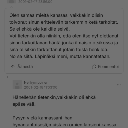
2001-02-17 23:56:00
Olen samaa mieltä kanssasi vaikkakin olisin
toivonut sinun erittelevän tarkemmin ketä tarkoitat.
Se ei ehkä ole kaikille selvä.
Voi tietenkin olla niinkin, että olen itse nyt olettanut
sinun tarkoittavan häntä jonka ilmaisin otsikossa ja
sinä olisitkin tarkoittanut jotain toista henkilöä.
No se siitä. Läpinäksi meni, mutta kannatetaan.
Äänestä
Kommentoi
Nelikymppinen
2001-02-18 11:03:00
Hänellehän tietenkin,vaikkakin oli ehkä
epäselvää.
Pysyn vielä kannassani ihan
hyväntahtoisesti,muistaen omien lapsieni kanssa