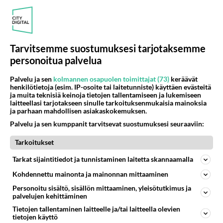
unski
2001-02-18 21:22:00
jos joku sanoo, että vanhus on paska,
Tarvitsemme suostumuksesi tarjotaksemme
niin sille on tullut traumoja,
personoitua palvelua
jostakin ilkeästä vanhuksesta,
ei se tarkoita, että kaikki vanhat ovat ilkeitä
Palvelu ja sen
kolmannen osapuolen toimittajat (73)
keräävät
henkilötietoja (esim. IP-osoite tai laitetunniste) käyttäen evästeitä
Äänestä
Kommentoi
ja muita teknisiä keinoja tietojen tallentamiseen ja lukemiseen
laitteellasi tarjotakseen sinulle tarkoituksenmukaisia mainoksia
ja parhaan mahdollisen asiakaskokemuksen.
Palvelu ja sen kumppanit tarvitsevat suostumuksesi seuraaviin:
Kommentoi aloitusta...
Tarkoitukset
Tarkat sijaintitiedot ja tunnistaminen laitetta skannaamalla
Ketjusta on poistettu
0
sääntöjenvastaista viestiä.
Kohdennettu mainonta ja mainonnan mittaaminen
Takaisin ylös
Personoitu sisältö, sisällön mittaaminen, yleisötutkimus ja
palvelujen kehittäminen
LUETUIMMAT KESKUSTELUT
Tietojen tallentaminen laitteelle ja/tai laitteella olevien
tietojen käyttö