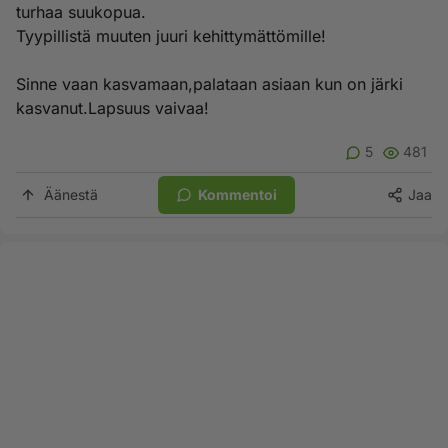
turhaa suukopua.
Tyypillistä muuten juuri kehittymättömille!
Sinne vaan kasvamaan,palataan asiaan kun on järki
kasvanut.Lapsuus vaivaa!
5
481
Äänestä
Kommentoi
Jaa