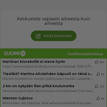
Keskustele vapaasti aiheesta kuin
aiheesta
Aloita keskustelu
Osallistu keskusteluun
Martinan bisneksillä ei mene hyvin
333
https://www.iltalehti.fi/viihdeuutiset/a/c46da6ab-340f-4790-aaa7-0865eed2336 Yrityksen konkurssihakemus on tullut kärä
Tiesitkö? Martina Aitolehden isäpuoli on tämä suosittu laulaja
35
Martina Aitolehti on seurattu julkisuuden henkilö. Lähipiiriin mahtuu muitakin tunnettuja henkilöitä. Tiesitkö, että Ma
2 km on nykyään liian pitkä koulumatka
115
Hesarissa päivitellään lapset joutuu nyt kulkemaan 2 km kouluun jösses. Ruostefillarilla tuo matka menee vaikka miten äk
Miesten tuijotus
49
Mutta mies vain tuijottaa, siinä vaiheessa käännän itse pään pois. Mikä juttu? Yleensä jos joku tuijottaa tai katsoo, hä