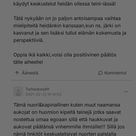
käydyt keskustelut heidän ollessa teini-iässä!
Tätä nykyään on jo paljon antoisampaa vaihtaa
mielipiteitä heidänkin kanssaan,kun ns. järki on
kasvanut ja sen lisäksi tullut elämän kokemusta ja
perspektiiviä.
Oppia ikä kaikki,voisi olla positiivinen päätös
tälle aiheelle!
Äänestä
Kommentoi
Turhautunut!!!
2001-02-23 16:14:00
Tämä nuori&kapinallinen kuten muut naamansa
aukojat on huomion kipeitä teinejä jotka saavat
nostettua omaa egoaan sillä että haukkuvat ja
aukovat päätänsä vnhemmille ihmisille!!! Sillä jos
nämä hnkilöt keskustelisivat nuorten palstalla