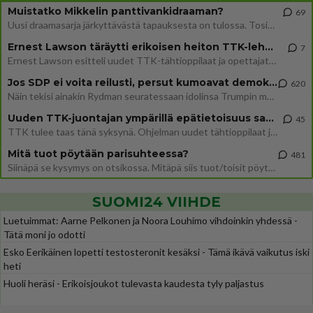
Muistatko Mikkelin panttivankidraaman?
69
Uusi draamasarja järkyttävästä tapauksesta on tulossa. Tositapahtumiin perustuva sarja ammentaa vuoden 1986 Mikkelin pan
Ernest Lawson täräytti erikoisen heiton TTK-lehdistötilaisuudessa: " Onko tässä tarkoituksena...?"
7
Ernest Lawson esitteli uudet TTK-tähtioppilaat ja opettajat torstaina 6.8. lehdistölle. Tulevalla kaudella on yksi hausk
Jos SDP ei voita reilusti, persut kumoavat demokratian Suomesta
620
Näin tekisi ainakin Rydman seuratessaan idolinsa Trumpin mallia https://www.is.fi/politiikka/art-2000012187244.html
Uuden TTK-juontajan ympärillä epätietoisuus sakenee - Nyt MTV hämmentää soppaa
45
TTK tulee taas tänä syksynä. Ohjelman uudet tähtioppilaat julkistetaan torstaina 6. elokuuta klo 14 alkavassa lehdistö
Mitä tuot pöytään parisuhteessa?
481
Siinäpä se kysymys on otsikossa. Mitäpä siis tuot/toisit pöytään parisuhteessa? Oletko mies vai nainen? Koetko sen mitä
SUOMI24 VIIHDE
Luetuimmat: Aarne Pelkonen ja Noora Louhimo vihdoinkin yhdessä -
Tätä moni jo odotti
Esko Eerikäinen lopetti testosteronit kesäksi - Tämä ikävä vaikutus iski
heti
Huoli heräsi - Erikoisjoukot tulevasta kaudesta tyly paljastus