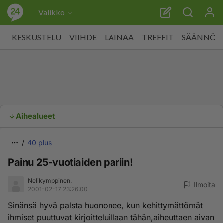
Valikko
KESKUSTELU
VIIHDE
LAINAA
TREFFIT
SÄÄNNÖT
Aihealueet
40 plus
Painu 25-vuotiaiden pariin!
Nelikymppinen.
Ilmoita
2001-02-17 23:26:00
Sinänsä hyvä palsta huononee, kun kehittymättömät
ihmiset puuttuvat kirjoitteluillaan tähän,aiheuttaen aivan