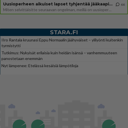
Uusioperheen aikuiset lapset tyhjentää jääkaapin käydessään
66
Miten selvittäisitte seuraavan ongelman, meillä on uusioperhe, minulla teini-ikäiset lapset ja puolisolla aikuiset, jotk
STARA.FI
IIro Rantala kruunasi Eppu Normaalin jäähyväiset – ylilyönti kuitenkin
tyrmistytti
Tutkimus: Nykyisät erilaisia kuin heidän isänsä – vanhemmuuteen
panostetaan enemmän
Nyt lämpenee: Etelässä kesäisiä lämpötiloja