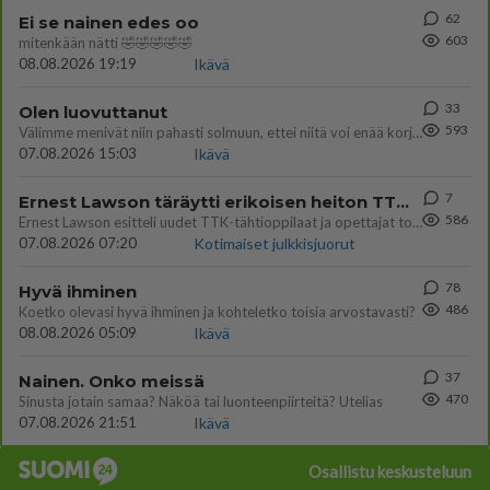
62
Ei se nainen edes oo
603
mitenkään nätti 🤣🤣🤣🤣🤣
08.08.2026 19:19
Ikävä
33
Olen luovuttanut
593
Välimme menivät niin pahasti solmuun, ettei niitä voi enää korjata. On aika jatkaa elämässä eteenpäin. Toivon sulle kaik
07.08.2026 15:03
Ikävä
7
Ernest Lawson täräytti erikoisen heiton TTK-lehdistötilaisuudessa: " Onko tässä tarkoituksena...?"
586
Ernest Lawson esitteli uudet TTK-tähtioppilaat ja opettajat torstaina 6.8. lehdistölle. Tulevalla kaudella on yksi hausk
07.08.2026 07:20
Kotimaiset julkkisjuorut
78
Hyvä ihminen
486
Koetko olevasi hyvä ihminen ja kohteletko toisia arvostavasti?
08.08.2026 05:09
Ikävä
37
Nainen. Onko meissä
470
Sinusta jotain samaa? Näköä tai luonteenpiirteitä? Utelias
07.08.2026 21:51
Ikävä
Osallistu keskusteluun