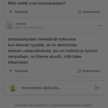
Mitä mieltä ovat kanssalukijani?
Äänestä
Kommentoi
sampsa
2001-02-18 21:15:00
stressaantuneet menettävät tolkkunsa
kun alkavat ryypätä, se on semmoista
stressin vastavaikutusta, jos on kotiolot ja työolot
rempallaan, on tilanne akuutti, mitä tulee
hillumiseen
Äänestä
Kommentoi
Kommentoi aloitusta...
Ketjusta on poistettu
0
sääntöjenvastaista viestiä.