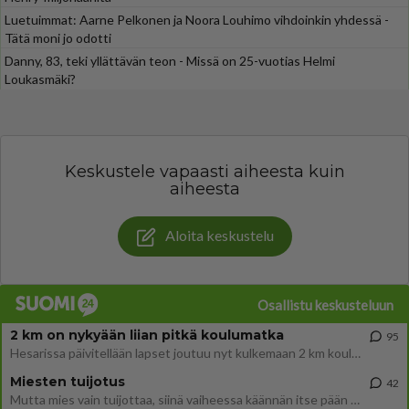
Luetuimmat: Aarne Pelkonen ja Noora Louhimo vihdoinkin yhdessä -
Tätä moni jo odotti
Danny, 83, teki yllättävän teon - Missä on 25-vuotias Helmi
Loukasmäki?
Keskustele vapaasti aiheesta kuin
aiheesta
Aloita keskustelu
Osallistu keskusteluun
2 km on nykyään liian pitkä koulumatka
95
Hesarissa päivitellään lapset joutuu nyt kulkemaan 2 km kouluun jösses. Ruostefillarilla tuo matka menee vaikka miten äk
Miesten tuijotus
42
Mutta mies vain tuijottaa, siinä vaiheessa käännän itse pään pois. Mikä juttu? Yleensä jos joku tuijottaa tai katsoo, hä