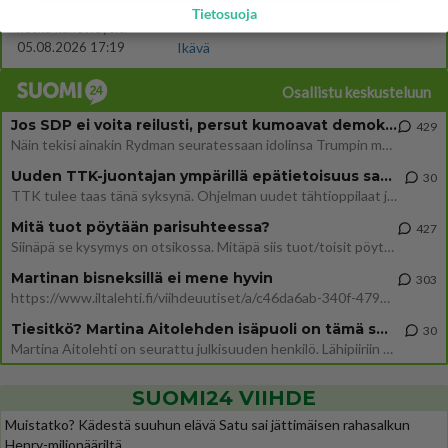
38
Kauanko olet kaivannut kaivattuasi ja
Tietosuoja
582
koska hänet löysit?
05.08.2026 17:19
Ikävä
Osallistu keskusteluun
Jos SDP ei voita reilusti, persut kumoavat demokratian Suomesta
429
Näin tekisi ainakin Rydman seuratessaan idolinsa Trumpin mallia https://www.is.fi/politiikka/art-2000012187244.html
Uuden TTK-juontajan ympärillä epätietoisuus sakenee - Nyt MTV hämmentää soppaa
30
TTK tulee taas tänä syksynä. Ohjelman uudet tähtioppilaat julkistetaan torstaina 6. elokuuta klo 14 alkavassa lehdistö
Mitä tuot pöytään parisuhteessa?
427
Siinäpä se kysymys on otsikossa. Mitäpä siis tuot/toisit pöytään parisuhteessa? Oletko mies vai nainen? Koetko sen mitä
Martinan bisneksillä ei mene hyvin
303
https://www.iltalehti.fi/viihdeuutiset/a/c46da6ab-340f-4790-aaa7-0865eed2336 Yrityksen konkurssihakemus on tullut kärä
Tiesitkö? Martina Aitolehden isäpuoli on tämä suosittu laulaja
30
Martina Aitolehti on seurattu julkisuuden henkilö. Lähipiiriin mahtuu muitakin tunnettuja henkilöitä. Tiesitkö, että Ma
SUOMI24 VIIHDE
Muistatko? Kädestä suuhun elävä Satu sai jättimäisen rahasalkun
Henry-miljonääriltä