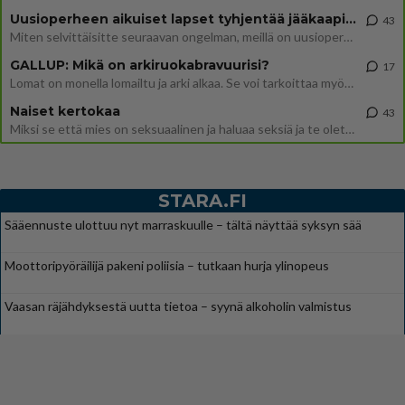
Uusioperheen aikuiset lapset tyhjentää jääkaapin käydessään
43
Miten selvittäisitte seuraavan ongelman, meillä on uusioperhe, minulla teini-ikäiset lapset ja puolisolla aikuiset, jotk
GALLUP: Mikä on arkiruokabravuurisi?
17
Lomat on monella lomailtu ja arki alkaa. Se voi tarkoittaa myös sitä, että grillailut on grillattu ja palataan arjen ruo
Naiset kertokaa
43
Miksi se että mies on seksuaalinen ja haluaa seksiä ja te olette hänen mielestänne haluttava on vastenmielistä? Mikä sii
STARA.FI
Sääennuste ulottuu nyt marraskuulle – tältä näyttää syksyn sää
Moottoripyöräilijä pakeni poliisia – tutkaan hurja ylinopeus
Vaasan räjähdyksestä uutta tietoa – syynä alkoholin valmistus