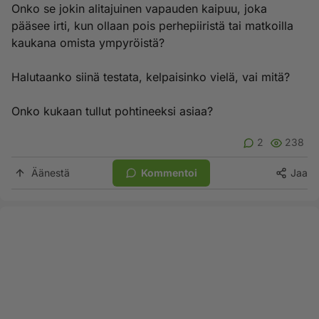
Onko se jokin alitajuinen vapauden kaipuu, joka
pääsee irti, kun ollaan pois perhepiiristä tai matkoilla
kaukana omista ympyröistä?
Halutaanko siinä testata, kelpaisinko vielä, vai mitä?
Onko kukaan tullut pohtineeksi asiaa?
2
238
Äänestä
Kommentoi
Jaa