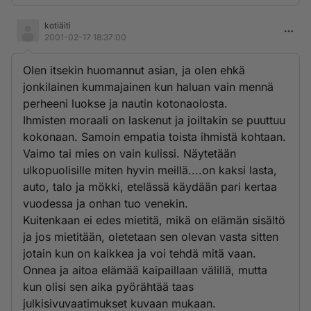
kotiäiti
2001-02-17 18:37:00
Olen itsekin huomannut asian, ja olen ehkä
jonkilainen kummajainen kun haluan vain mennä
perheeni luokse ja nautin kotonaolosta.
Ihmisten moraali on laskenut ja joiltakin se puuttuu
kokonaan. Samoin empatia toista ihmistä kohtaan.
Vaimo tai mies on vain kulissi. Näytetään
ulkopuolisille miten hyvin meillä....on kaksi lasta,
auto, talo ja mökki, etelässä käydään pari kertaa
vuodessa ja onhan tuo venekin.
Kuitenkaan ei edes mietitä, mikä on elämän sisältö
ja jos mietitään, oletetaan sen olevan vasta sitten
jotain kun on kaikkea ja voi tehdä mitä vaan.
Onnea ja aitoa elämää kaipaillaan välillä, mutta
kun olisi sen aika pyörähtää taas
julkisivuvaatimukset kuvaan mukaan.