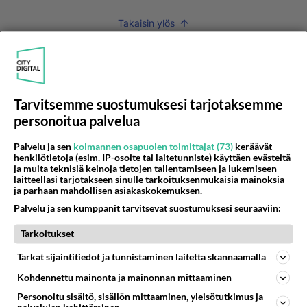
Takaisin ylös
LUETUIMMAT KESKUSTELUT
PÄIVÄ
VIIKKO
KUUKAUSI
Tarvitsemme suostumuksesi tarjotaksemme
303
Martinan bisneksillä ei mene hyvin
personoitua palvelua
1318
https://www.iltalehti.fi/viihdeuutiset/a/c46da6ab-340f-4790-aaa7-0865eed2336 Yrityksen konkurssihakemus on tullut kärä
05.08.2026 05:51
Kotimaiset julkkisjuorut
Palvelu ja sen
kolmannen osapuolen toimittajat (73)
keräävät
henkilötietoja (esim. IP-osoite tai laitetunniste) käyttäen evästeitä
ja muita teknisiä keinoja tietojen tallentamiseen ja lukemiseen
30
Tiesitkö? Martina Aitolehden isäpuoli on tämä suosittu laulaja
laitteellasi tarjotakseen sinulle tarkoituksenmukaisia mainoksia
1077
Martina Aitolehti on seurattu julkisuuden henkilö. Lähipiiriin mahtuu muitakin tunnettuja henkilöitä. Tiesitkö, että Ma
ja parhaan mahdollisen asiakaskokemuksen.
05.08.2026 07:23
Kotimaiset julkkisjuorut
Palvelu ja sen kumppanit tarvitsevat suostumuksesi seuraaviin:
64
Mitä töitä kaivattusi on tehnyt?
Tarkoitukset
887
😅
05.08.2026 13:25
Ikävä
Tarkat sijaintitiedot ja tunnistaminen laitetta skannaamalla
Kohdennettu mainonta ja mainonnan mittaaminen
72
Voiko meidän välit
881
Koskaan parantua tästä?
Personoitu sisältö, sisällön mittaaminen, yleisötutkimus ja