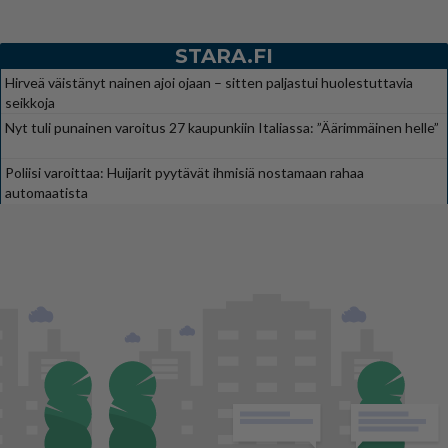
STARA.FI
Hirveä väistänyt nainen ajoi ojaan – sitten paljastui huolestuttavia
seikkoja
Nyt tuli punainen varoitus 27 kaupunkiin Italiassa: ”Äärimmäinen helle”
Poliisi varoittaa: Huijarit pyytävät ihmisiä nostamaan rahaa
automaatista