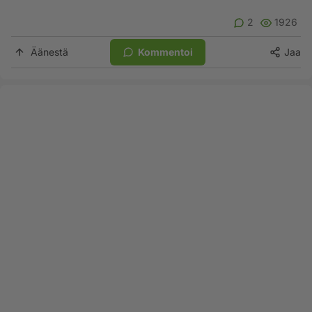
2
1926
Äänestä
Kommentoi
Jaa