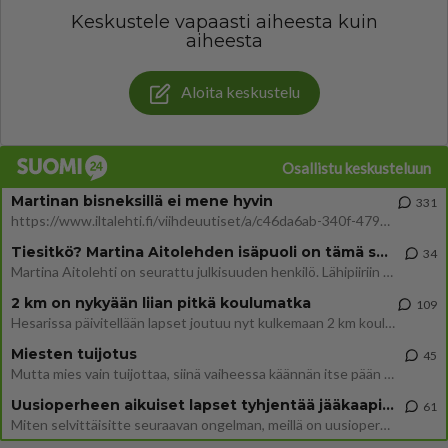
Keskustele vapaasti aiheesta kuin
aiheesta
Aloita keskustelu
Osallistu keskusteluun
Martinan bisneksillä ei mene hyvin
331
https://www.iltalehti.fi/viihdeuutiset/a/c46da6ab-340f-4790-aaa7-0865eed2336 Yrityksen konkurssihakemus on tullut kärä
Tiesitkö? Martina Aitolehden isäpuoli on tämä suosittu laulaja
34
Martina Aitolehti on seurattu julkisuuden henkilö. Lähipiiriin mahtuu muitakin tunnettuja henkilöitä. Tiesitkö, että Ma
2 km on nykyään liian pitkä koulumatka
109
Hesarissa päivitellään lapset joutuu nyt kulkemaan 2 km kouluun jösses. Ruostefillarilla tuo matka menee vaikka miten äk
Miesten tuijotus
45
Mutta mies vain tuijottaa, siinä vaiheessa käännän itse pään pois. Mikä juttu? Yleensä jos joku tuijottaa tai katsoo, hä
Uusioperheen aikuiset lapset tyhjentää jääkaapin käydessään
61
Miten selvittäisitte seuraavan ongelman, meillä on uusioperhe, minulla teini-ikäiset lapset ja puolisolla aikuiset, jotk