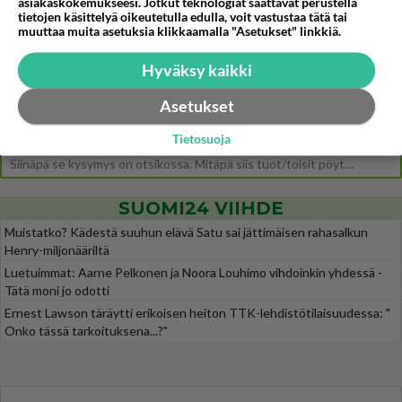
asiakaskokemukseesi. Jotkut teknologiat saattavat perustella
Ernest Lawson täräytti erikoisen heiton TTK-lehdistötilaisuudessa: " Onko tässä tarkoituksena...?"
3
tietojen käsittelyä oikeutetulla edulla, voit vastustaa tätä tai
Ernest Lawson esitteli uudet TTK-tähtioppilaat ja opettajat torstaina 6.8. lehdistölle. Tulevalla kaudella on yksi hausk
muuttaa muita asetuksia klikkaamalla "Asetukset" linkkiä.
Jos SDP ei voita reilusti, persut kumoavat demokratian Suomesta
620
Hyväksy kaikki
Näin tekisi ainakin Rydman seuratessaan idolinsa Trumpin mallia https://www.is.fi/politiikka/art-2000012187244.html
Uuden TTK-juontajan ympärillä epätietoisuus sakenee - Nyt MTV hämmentää soppaa
37
Asetukset
TTK tulee taas tänä syksynä. Ohjelman uudet tähtioppilaat julkistetaan torstaina 6. elokuuta klo 14 alkavassa lehdistö
Tietosuoja
Mitä tuot pöytään parisuhteessa?
466
Siinäpä se kysymys on otsikossa. Mitäpä siis tuot/toisit pöytään parisuhteessa? Oletko mies vai nainen? Koetko sen mitä
SUOMI24 VIIHDE
Muistatko? Kädestä suuhun elävä Satu sai jättimäisen rahasalkun
Henry-miljonääriltä
Luetuimmat: Aarne Pelkonen ja Noora Louhimo vihdoinkin yhdessä -
Tätä moni jo odotti
Ernest Lawson täräytti erikoisen heiton TTK-lehdistötilaisuudessa: "
Onko tässä tarkoituksena...?"