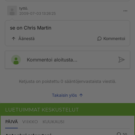
tyttö.
2009-07-03 13:26:25
se on Chris Martin
Äänestä
Kommentoi
Kommentoi aloitusta...
Ketjusta on poistettu
0
sääntöjenvastaista viestiä.
Takaisin ylös
LUETUIMMAT KESKUSTELUT
PÄIVÄ
VIIKKO
KUUKAUSI
50