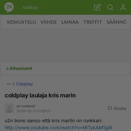
Valikko
KESKUSTELU
VIIHDE
LAINAA
TREFFIT
SÄÄNNÖT
Aihealueet
Coldplay
coldplay laulaja kris marin
on runkkari
Ilmoita
2009-05-11 01:58:07
u2n bono sanoo että kris martin on runkkari:
http://www.youtube.com/watch?v=MiTykAM1gl8