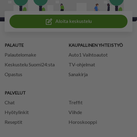
Aloita keskustelu
PALAUTE
KAUPALLINEN YHTEISTYÖ
Palautelomake
Auto1 Vaihtoautot
Keskustelu Suomi24:sta
TV-ohjelmat
Opastus
Sanakirja
PALVELUT
Chat
Treffit
Hyötylinkit
Viihde
Reseptit
Horoskooppi