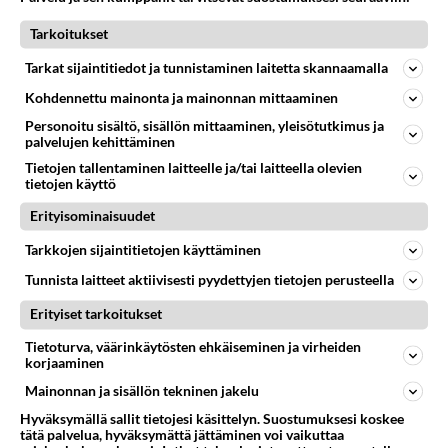
06.08.2026 13:03
Ikävä
Tarkoitukset
30
Tykkäätköhän vielä minusta?
596
Yhtä paljon, kuin minä sinusta? Haaveissa ollaan kahdestaan, rauhassa ja lähennytään fyysisesti ja tutustutaan syvemmin
Tarkat sijaintitiedot ja tunnistaminen laitetta skannaamalla
06.08.2026 07:42
Ikävä
Kohdennettu mainonta ja mainonnan mittaaminen
169
Personoitu sisältö, sisällön mittaaminen, yleisötutkimus ja
Vihervasemmistofeministinaisasianaiset
palvelujen kehittäminen
536
Tulevat tänne palstalle haukkumaan miehiä ja naljailemaan miehelle, kehuvat olevansa heitä parempia. Itse asuvat MIEHE
06.08.2026 12:01
Sinkut
Tietojen tallentaminen laitteelle ja/tai laitteella olevien
tietojen käyttö
37
Olet ihana
Erityisominaisuudet
530
Muru, sä oot ihana. Tunsitko sen sähkön meidän välillä kun oltiin ihan låhekkäin? 👩‍❤️‍👩❤️😼😘
05.08.2026 21:15
Ikävä
Tarkkojen sijaintitietojen käyttäminen
Tunnista laitteet aktiivisesti pyydettyjen tietojen perusteella
56
Muistatko Mikkelin panttivankidraaman?
487
Uusi draamasarja järkyttävästä tapauksesta on tulossa. Tositapahtumiin perustuva sarja ammentaa vuoden 1986 Mikkelin pan
Erityiset tarkoitukset
07.08.2026 07:39
Maailman menoa
Tietoturva, väärinkäytösten ehkäiseminen ja virheiden
korjaaminen
Osallistu keskusteluun
Mainonnan ja sisällön tekninen jakelu
Muistatko Mikkelin panttivankidraaman?
56
Hyväksymällä sallit tietojesi käsittelyn. Suostumuksesi koskee
Uusi draamasarja järkyttävästä tapauksesta on tulossa. Tositapahtumiin perustuva sarja ammentaa vuoden 1986 Mikkelin pan
tätä palvelua, hyväksymättä jättäminen voi vaikuttaa