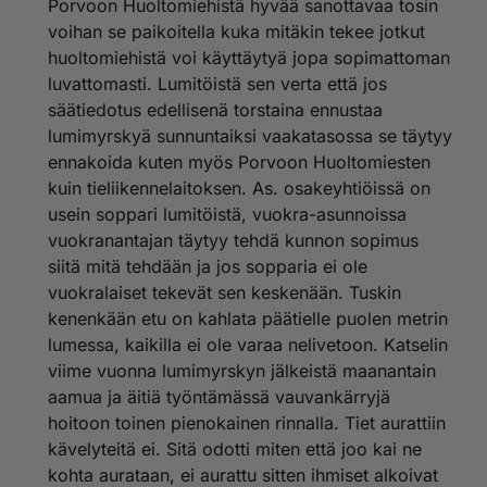
Porvoon Huoltomiehistä hyvää sanottavaa tosin
voihan se paikoitella kuka mitäkin tekee jotkut
huoltomiehistä voi käyttäytyä jopa sopimattoman
luvattomasti. Lumitöistä sen verta että jos
säätiedotus edellisenä torstaina ennustaa
lumimyrskyä sunnuntaiksi vaakatasossa se täytyy
ennakoida kuten myös Porvoon Huoltomiesten
kuin tieliikennelaitoksen. As. osakeyhtiöissä on
usein soppari lumitöistä, vuokra-asunnoissa
vuokranantajan täytyy tehdä kunnon sopimus
siitä mitä tehdään ja jos sopparia ei ole
vuokralaiset tekevät sen keskenään. Tuskin
kenenkään etu on kahlata päätielle puolen metrin
lumessa, kaikilla ei ole varaa nelivetoon. Katselin
viime vuonna lumimyrskyn jälkeistä maanantain
aamua ja äitiä työntämässä vauvankärryjä
hoitoon toinen pienokainen rinnalla. Tiet aurattiin
kävelyteitä ei. Sitä odotti miten että joo kai ne
kohta aurataan, ei aurattu sitten ihmiset alkoivat