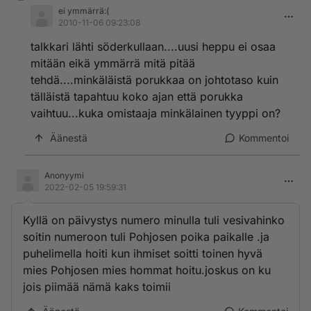
ei ymmärrä:(
2010-11-06 09:23:08
talkkari lähti söderkullaan....uusi heppu ei osaa
mitään eikä ymmärrä mitä pitää
tehdä....minkäläistä porukkaa on johtotaso kuin
tälläistä tapahtuu koko ajan että porukka
vaihtuu...kuka omistaaja minkälainen tyyppi on?
Äänestä
Kommentoi
Anonyymi
2022-02-05 19:59:31
Kyllä on päivystys numero minulla tuli vesivahinko
soitin numeroon tuli Pohjosen poika paikalle .ja
puhelimella hoiti kun ihmiset soitti toinen hyvä
mies Pohjosen mies hommat hoitu.joskus on ku
jois piimää nämä kaks toimii