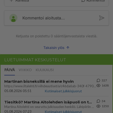
Äänestä
Kommentoi
Kommentoi aloitusta...
Ketjusta on poistettu
0
sääntöjenvastaista viestiä.
Takaisin ylös
LUETUIMMAT KESKUSTELUT
PÄIVÄ
VIIKKO
KUUKAUSI
327
Martinan bisneksillä ei mene hyvin
1638
https://www.iltalehti.fi/viihdeuutiset/a/c46da6ab-340f-4790-aaa7-0865eed2336 Yrityksen konkurssihakemus on tullut kärä
05.08.2026 05:51
Kotimaiset julkkisjuorut
34
Tiesitkö? Martina Aitolehden isäpuoli on tämä suosittu laulaja
1350
Martina Aitolehti on seurattu julkisuuden henkilö. Lähipiiriin mahtuu muitakin tunnettuja henkilöitä. Tiesitkö, että Ma
05.08.2026 07:23
Kotimaiset julkkisjuorut