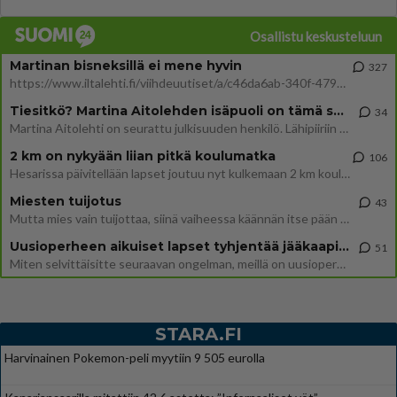
Osallistu keskusteluun
Martinan bisneksillä ei mene hyvin
327
https://www.iltalehti.fi/viihdeuutiset/a/c46da6ab-340f-4790-aaa7-0865eed2336 Yrityksen konkurssihakemus on tullut kärä
Tiesitkö? Martina Aitolehden isäpuoli on tämä suosittu laulaja
34
Martina Aitolehti on seurattu julkisuuden henkilö. Lähipiiriin mahtuu muitakin tunnettuja henkilöitä. Tiesitkö, että Ma
2 km on nykyään liian pitkä koulumatka
106
Hesarissa päivitellään lapset joutuu nyt kulkemaan 2 km kouluun jösses. Ruostefillarilla tuo matka menee vaikka miten äk
Miesten tuijotus
43
Mutta mies vain tuijottaa, siinä vaiheessa käännän itse pään pois. Mikä juttu? Yleensä jos joku tuijottaa tai katsoo, hä
Uusioperheen aikuiset lapset tyhjentää jääkaapin käydessään
51
Miten selvittäisitte seuraavan ongelman, meillä on uusioperhe, minulla teini-ikäiset lapset ja puolisolla aikuiset, jotk
STARA.FI
Harvinainen Pokemon-peli myytiin 9 505 eurolla