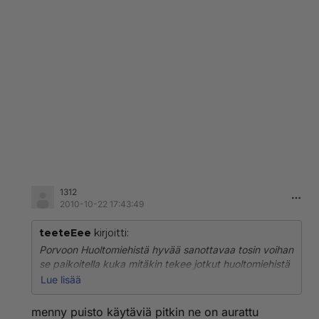
1312
2010-10-22 17:43:49
teeteEee
kirjoitti:
Porvoon Huoltomiehistä hyvää sanottavaa tosin voihan
se paikoitella kuka mitäkin tekee jotkut huoltomiehistä
voi käyttäytyä jopa sopimattoman luvattomasti.
Lue lisää
Lumitöistä sen verta että jos säätiedotus edellisenä
torstaina ennustaa lumimyrskyä sunnuntaiksi
menny puisto käytäviä pitkin ne on aurattu