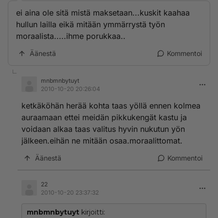
ei aina ole sitä mistä maksetaan...kuskit kaahaa
hullun lailla eikä mitään ymmärrystä työn
moraalista.....ihme porukkaa..
Äänestä
Kommentoi
mnbmnbytuyt
2010-10-20 20:26:04
ketkäköhän herää kohta taas yöllä ennen kolmea
auraamaan ettei meidän pikkukengät kastu ja
voidaan alkaa taas valitus hyvin nukutun yön
jälkeen.eihän ne mitään osaa.moraalittomat.
Äänestä
Kommentoi
22
2010-10-20 23:37:32
mnbmnbytuyt
kirjoitti: