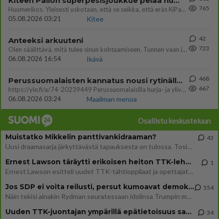
Kiteen Pallon superpesisjoukkue pelaa huumeiden vaikutuksen alaisena
765
Huumerikos. Yleisesti uskotaan, että se seikka, että eräs KiPan pelaaja kärähtää huumeista, on vain jäävuoren huippu. M
05.08.2026 03:21
Kitee
42
Anteeksi arkuuteni
723
Olen säälittävä, mitä tulee sinun kohtaamiseen. Tunnen vaan itseni todella epävarmaksi sun kanssa. Jos minun olisi pitän
06.08.2026 16:54
Ikävä
468
Perussuomalaisten kannatus nousi rytinällä Ylen tänään julkaisemassa tuoreimmassa gallup-kyselyssä.
667
https://yle.fi/a/74-20239449 Perussuomalaisilla hurja- ja ylivoimaisesti suurin nousu tässä uudessa Ylen gallupissa. Kyl
06.08.2026 03:24
Maailman menoa
Osallistu keskusteluun
Muistatko Mikkelin panttivankidraaman?
43
Uusi draamasarja järkyttävästä tapauksesta on tulossa. Tositapahtumiin perustuva sarja ammentaa vuoden 1986 Mikkelin pan
Ernest Lawson täräytti erikoisen heiton TTK-lehdistötilaisuudessa: " Onko tässä tarkoituksena...?"
1
Ernest Lawson esitteli uudet TTK-tähtioppilaat ja opettajat torstaina 6.8. lehdistölle. Tulevalla kaudella on yksi hausk
Jos SDP ei voita reilusti, persut kumoavat demokratian Suomesta
554
Näin tekisi ainakin Rydman seuratessaan idolinsa Trumpin mallia https://www.is.fi/politiikka/art-2000012187244.html
Uuden TTK-juontajan ympärillä epätietoisuus sakenee - Nyt MTV hämmentää soppaa
34