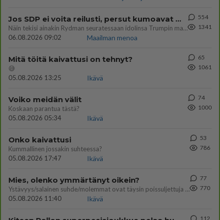
554
Jos SDP ei voita reilusti, persut kumoavat demokratian Suomesta
1341
Näin tekisi ainakin Rydman seuratessaan idolinsa Trumpin mallia https://www.is.fi/politiikka/art-2000012187244.html
06.08.2026 09:02
Maailman menoa
65
Mitä töitä kaivattusi on tehnyt?
1061
😅
05.08.2026 13:25
Ikävä
74
Voiko meidän välit
1000
Koskaan parantua tästä?
05.08.2026 05:34
Ikävä
53
Onko kaivattusi
786
Kummallinen jossakin suhteessa?
05.08.2026 17:47
Ikävä
77
Mies, olenko ymmärtänyt oikein?
770
Ystävyys/salainen suhde/molemmat ovat täysin poissuljettuja asioita? Nainen
05.08.2026 11:40
Ikävä
112