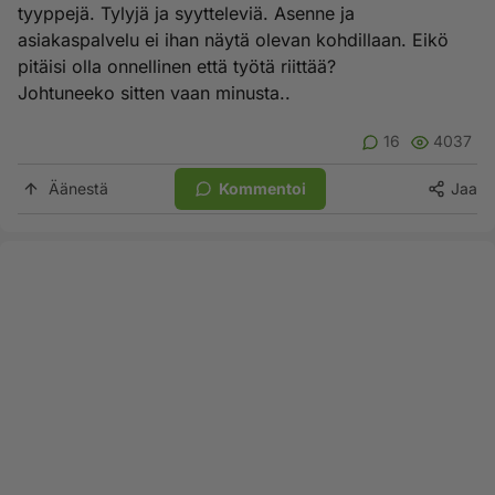
tyyppejä. Tylyjä ja syytteleviä. Asenne ja
asiakaspalvelu ei ihan näytä olevan kohdillaan. Eikö
pitäisi olla onnellinen että työtä riittää?
Johtuneeko sitten vaan minusta..
16
4037
Äänestä
Kommentoi
Jaa