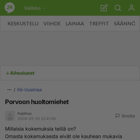
Valikko
KESKUSTELU
VIIHDE
LAINAA
TREFFIT
SÄÄNNÖT
Aihealueet
Itä-Uusimaa
Porvoon huoltomiehet
hujahuu
Ilmoita
2009-05-20 22:41:56
Millaisia kokemuksia teillä on?
Omasta kokemuksesta eivät ole kauhean mukavia