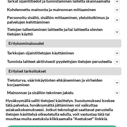
2010-10-24 18:00:57
Tarkat sijaintitiedot ja tunnistaminen laitetta skannaamalla
pienokainen rinnalla. Tiet aurattiin kävelyteitä ei. Sitä
odotti miten että joo kai ne kohta aurataan, ei aurattu
Kohdennettu mainonta ja mainonnan mittaaminen
Olimme naapureina ja mitään huonoa ei ole heistä
sitten ihmiset alkoivat kävellä matkansa autoteitä
Personoitu sisältö, sisällön mittaaminen, yleisötutkimus ja
kerrottavaa. Ytävällisiä kansalaisia kaikki, en voi
pitkin.
palvelujen kehittäminen
moittia.
Tietojen tallentaminen laitteelle ja/tai laitteella olevien
tietojen käyttö
Varmasti löytyy sellaisia, jolle ei kelpaa mikään.
Erityisominaisuudet
Äänestä
Kommentoi
Tarkkojen sijaintitietojen käyttäminen
Tunnista laitteet aktiivisesti pyydettyjen tietojen perusteella
Vanha Kyttä
2010-10-25 12:17:01
Erityiset tarkoitukset
Tietoturva, väärinkäytösten ehkäiseminen ja virheiden
Katajamäkeen tulee joka arkipäivä Huoltomiesten
korjaaminen
kuorma-auto tukkimaan kulkutien klo 10 -13.
Mainonnan ja sisällön tekninen jakelu
Aika pitkä ruokatunti on Porvoon huoltomiesten
Hyväksymällä sallit tietojesi käsittelyn. Suostumuksesi koskee
työntekijällä ja ihmetyttää, miten firman autoa saa
tätä palvelua, hyväksymättä jättäminen voi vaikuttaa
asiakaskokemukseesi. Jotkut teknologiat saattavat perustella
käyttää tällaiseen.
tietojen käsittelyä oikeutetulla edulla, voit vastustaa tätä tai
muuttaa muita asetuksia klikkaamalla "Asetukset" linkkiä.
Äänestä
Kommentoi