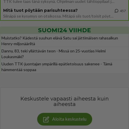
TTK tulee taas tänä syksynä. Ohjelman uudet tähtioppilaat julkistetaan torstaina 6. elokuuta klo 14 alkavassa lehdistö
Mitä tuot pöytään parisuhteessa?
457
Siinäpä se kysymys on otsikossa. Mitäpä siis tuot/toisit pöytään parisuhteessa? Oletko mies vai nainen? Koetko sen mitä
SUOMI24 VIIHDE
Muistatko? Kädestä suuhun elävä Satu sai jättimäisen rahasalkun
Henry-miljonääriltä
Danny, 83, teki yllättävän teon - Missä on 25-vuotias Helmi
Loukasmäki?
Uuden TTK-juontajan ympärillä epätietoisuus sakenee - Tämä
hämmentää soppaa
Keskustele vapaasti aiheesta kuin
aiheesta
Aloita keskustelu