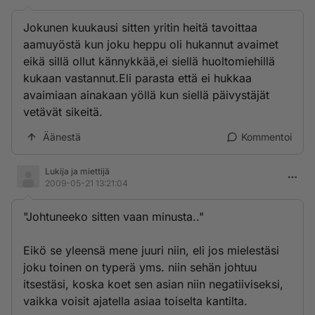
Jokunen kuukausi sitten yritin heitä tavoittaa
aamuyöstä kun joku heppu oli hukannut avaimet
eikä sillä ollut kännykkää,ei siellä huoltomiehillä
kukaan vastannut.Eli parasta että ei hukkaa
avaimiaan ainakaan yöllä kun siellä päivystäjät
vetävät sikeitä.
Äänestä
Kommentoi
Lukija ja miettijä
2009-05-21 13:21:04
"Johtuneeko sitten vaan minusta.."
Eikö se yleensä mene juuri niin, eli jos mielestäsi
joku toinen on typerä yms. niin sehän johtuu
itsestäsi, koska koet sen asian niin negatiiviseksi,
vaikka voisit ajatella asiaa toiselta kantilta.