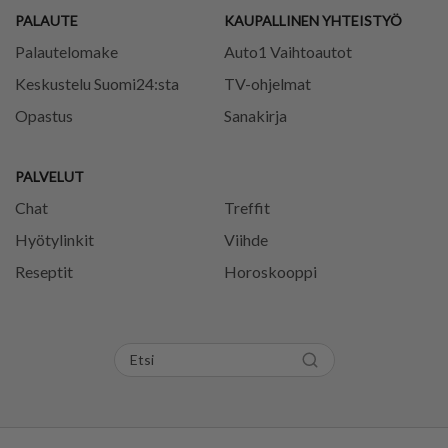
PALAUTE
KAUPALLINEN YHTEISTYÖ
Palautelomake
Auto1 Vaihtoautot
Keskustelu Suomi24:sta
TV-ohjelmat
Opastus
Sanakirja
PALVELUT
Chat
Treffit
Hyötylinkit
Viihde
Reseptit
Horoskooppi