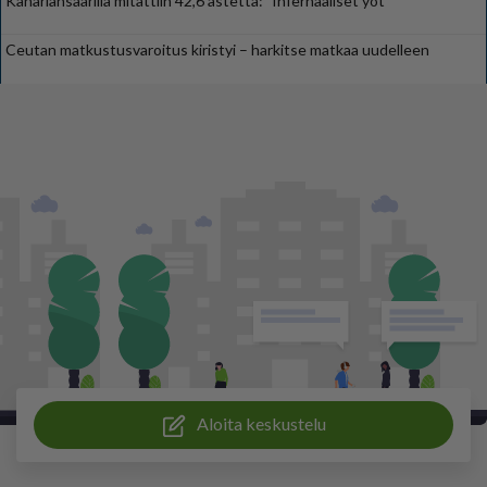
Kanariansaarilla mitattiin 42,6 astetta: ”Infernaaliset yöt”
Ceutan matkustusvaroitus kiristyi – harkitse matkaa uudelleen
Aloita keskustelu