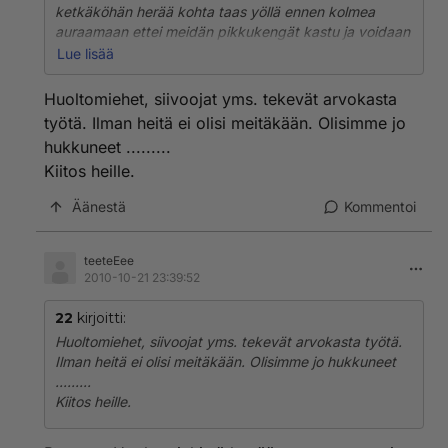
ketkäköhän herää kohta taas yöllä ennen kolmea
auraamaan ettei meidän pikkukengät kastu ja voidaan
alkaa taas valitus hyvin nukutun yön jälkeen.eihän ne
Lue lisää
mitään osaa.moraalittomat.
Huoltomiehet, siivoojat yms. tekevät arvokasta
työtä. Ilman heitä ei olisi meitäkään. Olisimme jo
hukkuneet .........
Kiitos heille.
Äänestä
Kommentoi
teeteEee
2010-10-21 23:39:52
22
kirjoitti:
Huoltomiehet, siivoojat yms. tekevät arvokasta työtä.
Ilman heitä ei olisi meitäkään. Olisimme jo hukkuneet
.........
Kiitos heille.