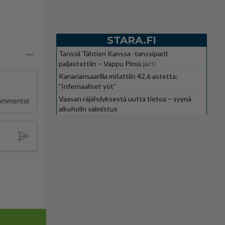
STARA.FI
Tanssii Tähtien Kanssa -tanssiparit
paljastettiin – Vappu Pimiä jätti
suosikkiohjelman
Kanariansaarilla mitattiin 42,6 astetta:
”Infernaaliset yöt”
Vaasan räjähdyksestä uutta tietoa – syynä
ommentoi
alkoholin valmistus