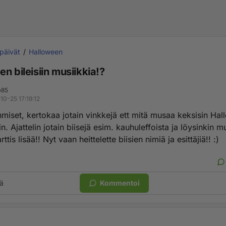
päivät
Halloween
n bileisiin musiikkia!?
e85
10-25 17:19:12
hmiset, kertokaa jotain vinkkejä ett mitä musaa keksisin Ha
n. Ajattelin jotain biisejä esim. kauhuleffoista ja löysinkin 
rttis lisää!! Nyt vaan heittelette biisien nimiä ja esittäjiä!! :)
ä
Kommentoi