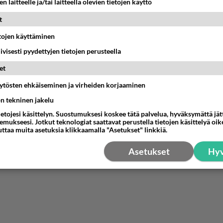
n laitteelle ja/tai laitteella olevien tietojen käyttö
t
etojen käyttäminen
iivisesti pyydettyjen tietojen perusteella
et
äytösten ehkäiseminen ja virheiden korjaaminen
ön tekninen jakelu
ietojesi käsittelyn. Suostumuksesi koskee tätä palvelua, hyväksymättä jä
mukseesi. Jotkut teknologiat saattavat perustella tietojen käsittelyä oike
uttaa muita asetuksia klikkaamalla "Asetukset" linkkiä.
Asetukset
Hyv