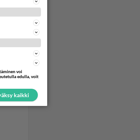
ttäminen voi
utetulla edulla, voit
äksy kaikki