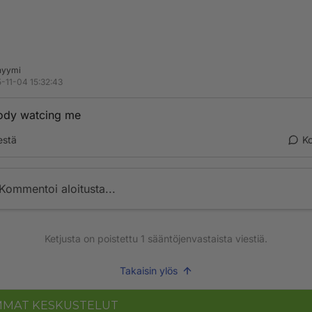
nyymi
-11-04 15:32:43
ody watcing me
estä
K
Kommentoi aloitusta...
Ketjusta on poistettu
1
sääntöjenvastaista viestiä.
Takaisin ylös
MMAT KESKUSTELUT