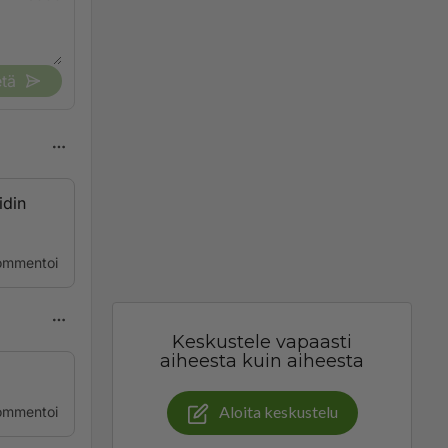
tä
idin
ommentoi
Keskustele vapaasti
aiheesta kuin aiheesta
Aloita keskustelu
ommentoi