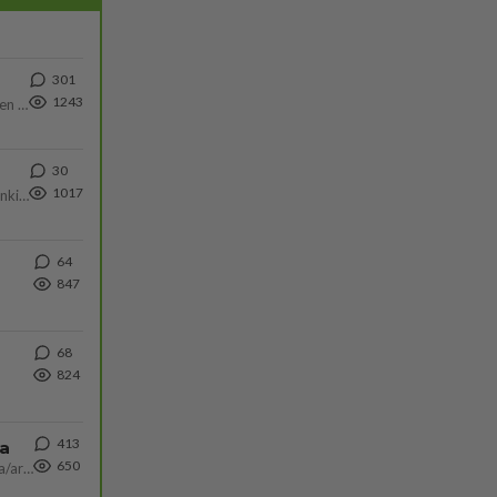
301
1243
https://www.iltalehti.fi/viihdeuutiset/a/c46da6ab-340f-4790-aaa7-0865eed2336 Yrityksen konkurssihakemus on tullut kärä
30
1017
Martina Aitolehti on seurattu julkisuuden henkilö. Lähipiiriin mahtuu muitakin tunnettuja henkilöitä. Tiesitkö, että Ma
64
847
68
824
413
ta
650
Näin tekisi ainakin Rydman seuratessaan idolinsa Trumpin mallia https://www.is.fi/politiikka/art-2000012187244.html