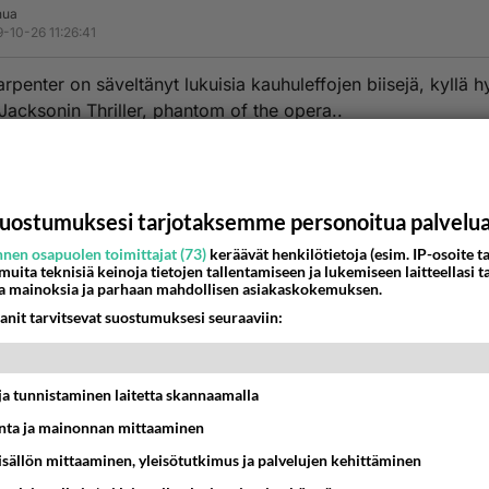
hua
-10-26 11:26:41
rpenter on säveltänyt lukuisia kauhuleffojen biisejä, kyllä 
 Jacksonin Thriller, phantom of the opera..
estä
K
Haamu <3
uostumuksesi tarjotaksemme personoitua palvelu
010-09-27 10:57:21
nen osapuolen toimittajat (73)
keräävät henkilötietoja (esim. IP-osoite ta
 haluat ihan musiikkia niin jotain klassista ja urku-musiikkiak
 muita teknisiä keinoja tietojen tallentamiseen ja lukemiseen laitteellasi t
a mainoksia ja parhaan mahdollisen asiakaskokemuksen.
itse ostan Pilailupuodista "Horror sounds"-levyn. Siinä on s
anit tarvitsevat suostumuksesi seuraaviin:
aa, kahleiden kolinaa ja aikkea semmoista...
nestä
K
t ja tunnistaminen laitetta skannaamalla
ta ja mainonnan mittaaminen
sisällön mittaaminen, yleisötutkimus ja palvelujen kehittäminen