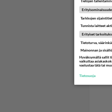
Tietojen tallentamine
Erityisominaisuude
Tarkkojen sijaintiti
Tunnista laitteet akt
Erityiset tarkoituks
Tietoturva, väärink
Mainonnan ja sisäll
Hyväksymällä sallit t
vaikuttaa asiakaskoke
vastustaa tätä tai mu
Tietosuoja