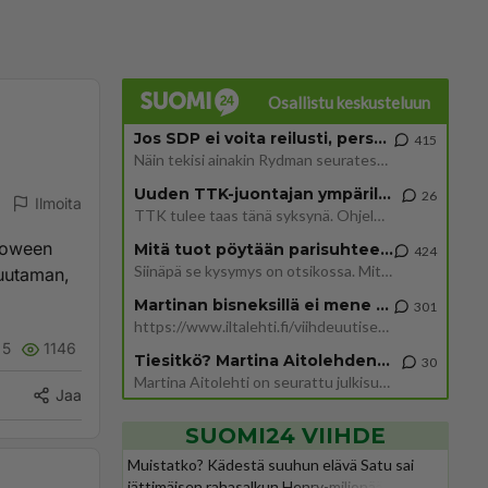
Osallistu keskusteluun
Jos SDP ei voita reilusti, persut kumoavat demokratian Suomesta
415
Näin tekisi ainakin Rydman seuratessaan idolinsa Trumpin mallia https://www.is.fi/politiikka/art-2000012187244.html
Uuden TTK-juontajan ympärillä epätietoisuus sakenee - Nyt MTV hämmentää soppaa
26
Ilmoita
TTK tulee taas tänä syksynä. Ohjelman uudet tähtioppilaat julkistetaan torstaina 6. elokuuta klo 14 alkavassa lehdistö
lloween
Mitä tuot pöytään parisuhteessa?
424
Siinäpä se kysymys on otsikossa. Mitäpä siis tuot/toisit pöytään parisuhteessa? Oletko mies vai nainen? Koetko sen mitä
muutaman,
Martinan bisneksillä ei mene hyvin
301
https://www.iltalehti.fi/viihdeuutiset/a/c46da6ab-340f-4790-aaa7-0865eed2336 Yrityksen konkurssihakemus on tullut kärä
5
1146
Tiesitkö? Martina Aitolehden isäpuoli on tämä suosittu laulaja
30
Martina Aitolehti on seurattu julkisuuden henkilö. Lähipiiriin mahtuu muitakin tunnettuja henkilöitä. Tiesitkö, että Ma
Jaa
SUOMI24 VIIHDE
Muistatko? Kädestä suuhun elävä Satu sai
jättimäisen rahasalkun Henry-miljonääriltä