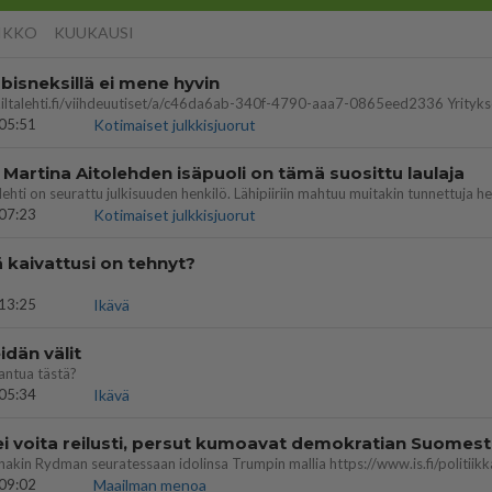
IKKO
KUUKAUSI
bisneksillä ei mene hyvin
05:51
Kotimaiset julkkisjuorut
 Martina Aitolehden isäpuoli on tämä suosittu laulaja
07:23
Kotimaiset julkkisjuorut
ä kaivattusi on tehnyt?
13:25
Ikävä
dän välit
antua tästä?
05:34
Ikävä
ei voita reilusti, persut kumoavat demokratian Suomes
09:02
Maailman menoa