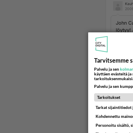
Kau
2009
John Ca
löytyy!
Ään
Tarvitsemme s
2
Palvelu ja sen
kolman
No jos
käyttäen evästeitä ja
tarkoituksenmukaisi
Mutta 
Palvelu ja sen kumpp
ulvont
Ää
Tarkoitukset
Tarkat sijaintitiedo
Kohdennettu mainon
Personoitu sisältö, 