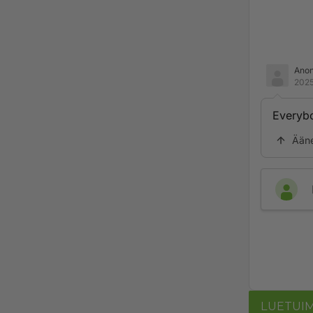
Ano
2025
Everyb
Ään
LUETUI