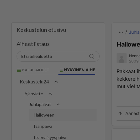
Keskustelun etusivu
Juhla
Aiheet listaus
Hallowee
Nenn
2009-
KAIKKI AIHEET
NYKYINEN AIHE
Rakkaat i
kekkereihi
Keskustelu24
mut viel ta
Ajanviete
Juhlapäivät
Äänest
Halloween
Isänpäivä
Itsenäisyyspäivä