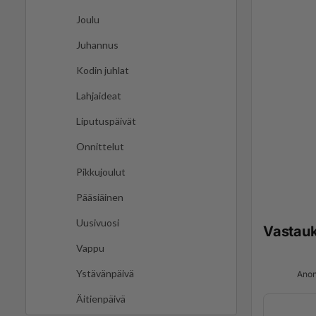
Joulu
Juhannus
Kodin juhlat
Lahjaideat
Liputuspäivät
Onnittelut
Pikkujoulut
Pääsiäinen
Uusivuosi
Vastau
Vappu
Ystävänpäivä
Anon
Äitienpäivä