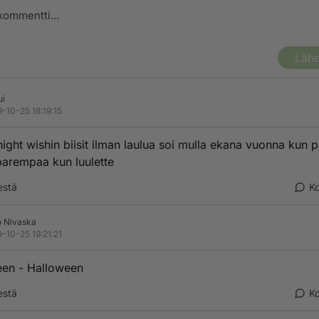
Lähe
ui
-10-25 18:19:15
 night wishin biisit ilman laulua soi mulla ekana vuonna kun p
 parempaa kun luulette
estä
K
 Nivaska
-10-25 19:21:21
een - Halloween
estä
K