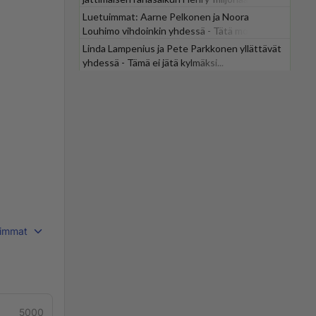
Luetuimmat: Aarne Pelkonen ja Noora
Louhimo vihdoinkin yhdessä - Tätä moni jo
odotti
Linda Lampenius ja Pete Parkkonen yllättävät
yhdessä - Tämä ei jätä kylmäksi...
immat
5000