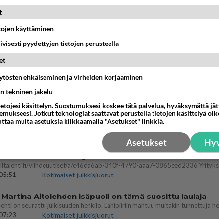
t
16:53
Sinkut
etojen käyttäminen
nykyään liian pitkä koulumatka
iivisesti pyydettyjen tietojen perusteella
10:07
Lieksa
et
a ja kaivattuasi
äytösten ehkäiseminen ja virheiden korjaaminen
??
ön tekninen jakelu
18:50
Ikävä
ietojesi käsittelyn. Suostumuksesi koskee tätä palvelua, hyväksymättä jä
mukseesi. Jotkut teknologiat saattavat perustella tietojen käsittelyä oike
ies
uttaa muita asetuksia klikkaamalla "Asetukset" linkkiä.
lleen kun on oikea aika. Sitä ei voi mikään eikä kukaan estää <3 <3
15:01
Ikävä
Asetukset
Hyv
bisneksillä ei mene hyvin
05:51
Kotimaiset julkkisjuorut
 Martina Aitolehden isäpuoli on tämä suosittu laulaja
07:23
Kotimaiset julkkisjuorut