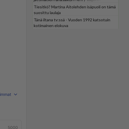
Tiesitkö? Martina Aitolehden isäpuoli on tämä
suosittu laulaja
Tänä iltana tv:ssä - Vuoden 1992 katsotuin
kotimainen elokuva
immat
5000