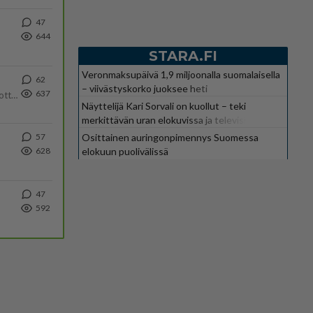
47
644
STARA.FI
Veronmaksupäivä 1,9 miljoonalla suomalaisella
62
– viivästyskorko juoksee heti
637
Olipa hyvä kirjoitus, kiitos. Ongelmat mitkä nostat esille on todellisia ja tämä ylimielisyys totta ja se näkyy kaikessa
Näyttelijä Kari Sorvali on kuollut – teki
merkittävän uran elokuvissa ja televisiossa
Osittainen auringonpimennys Suomessa
57
elokuun puolivälissä
628
47
592