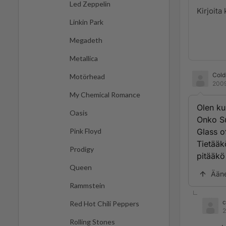
Led Zeppelin
Linkin Park
Megadeth
Metallica
Cold
Motörhead
2009
My Chemical Romance
Olen ku
Oasis
Onko Su
Glass of
Pink Floyd
Tietääk
Prodigy
pitääkö
Queen
Ään
Rammstein
c
Red Hot Chili Peppers
2
Rolling Stones