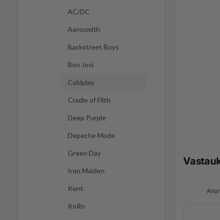
AC/DC
Aerosmith
Backstreet Boys
Bon Jovi
Coldplay
Cradle of Filth
Deep Purple
Depeche Mode
Green Day
Vastau
Iron Maiden
Kent
Anon
KoRn