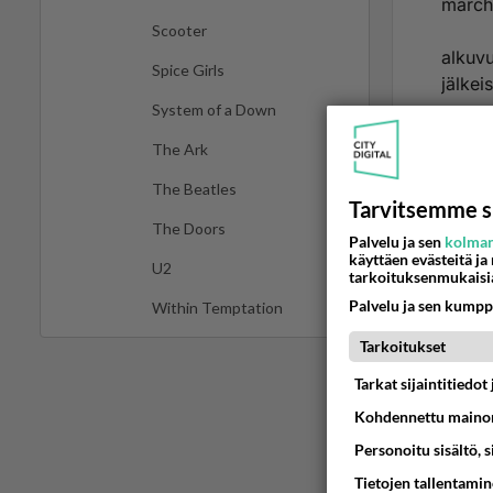
march
Scooter
alkuvu
Spice Girls
jälkei
System of a Down
Ää
The Ark
The Beatles
Tarvitsemme s
The Doors
Palvelu ja sen
kolman
käyttäen evästeitä ja
U2
tarkoituksenmukaisi
Palvelu ja sen kumpp
Within Temptation
Tarkoitukset
Tarkat sijaintitiedo
LUETUI
Kohdennettu mainon
PÄIVÄ
VI
Personoitu sisältö, 
Tietojen tallentamine
Mitä tuo