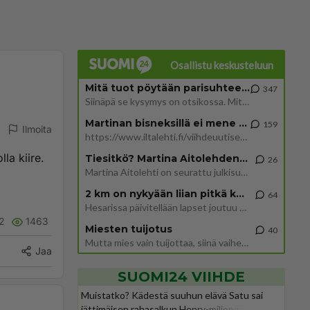
Osallistu keskusteluun
Mitä tuot pöytään parisuhteessa?
347
Siinäpä se kysymys on otsikossa. Mitäpä siis tuot/toisit pöytään parisuhteessa? Oletko mies vai nainen? Koetko sen mitä
Martinan bisneksillä ei mene hyvin
159
Ilmoita
https://www.iltalehti.fi/viihdeuutiset/a/c46da6ab-340f-4790-aaa7-0865eed2336 Yrityksen konkurssihakemus on tullut kärä
la kiire.
Tiesitkö? Martina Aitolehden isäpuoli on tämä suosittu laulaja
26
Martina Aitolehti on seurattu julkisuuden henkilö. Lähipiiriin mahtuu muitakin tunnettuja henkilöitä. Tiesitkö, että Ma
2 km on nykyään liian pitkä koulumatka
64
Hesarissa päivitellään lapset joutuu nyt kulkemaan 2 km kouluun jösses. Ruostefillarilla tuo matka menee vaikka miten äk
2
1463
Miesten tuijotus
40
Mutta mies vain tuijottaa, siinä vaiheessa käännän itse pään pois. Mikä juttu? Yleensä jos joku tuijottaa tai katsoo, hä
Jaa
SUOMI24 VIIHDE
Muistatko? Kädestä suuhun elävä Satu sai
jättimäisen rahasalkun Henry-miljonääriltä