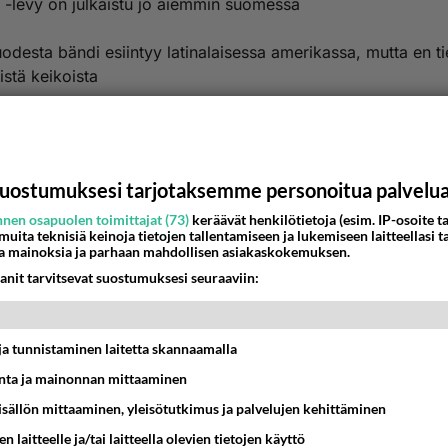
 -levy on julkaistu jo aiemmin suomessa
odesta bändi esiintyy latinalaisessa amerikassa, mutta en t
sistä keikoista
nestä
K
Kommentoi aloitusta...
uostumuksesi tarjotaksemme personoitua palvelu
nen osapuolen toimittajat (73)
keräävät henkilötietoja (esim. IP-osoite ta
 muita teknisiä keinoja tietojen tallentamiseen ja lukemiseen laitteellasi t
a mainoksia ja parhaan mahdollisen asiakaskokemuksen.
Ketjusta on poistettu
0
sääntöjenvastaista viestiä.
anit tarvitsevat suostumuksesi seuraaviin:
Takaisin ylös
t ja tunnistaminen laitetta skannaamalla
MMAT KESKUSTELUT
ta ja mainonnan mittaaminen
IKKO
KUUKAUSI
sisällön mittaaminen, yleisötutkimus ja palvelujen kehittäminen
n laitteelle ja/tai laitteella olevien tietojen käyttö
t pöytään parisuhteessa?