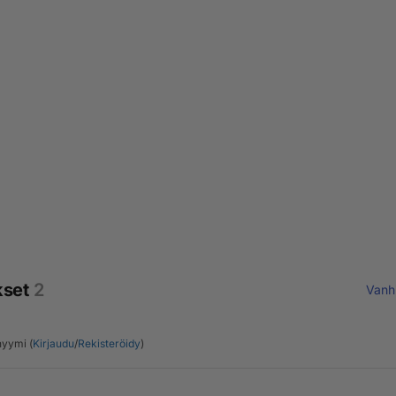
kset
2
Vanh
yymi (
Kirjaudu
/
Rekisteröidy
)