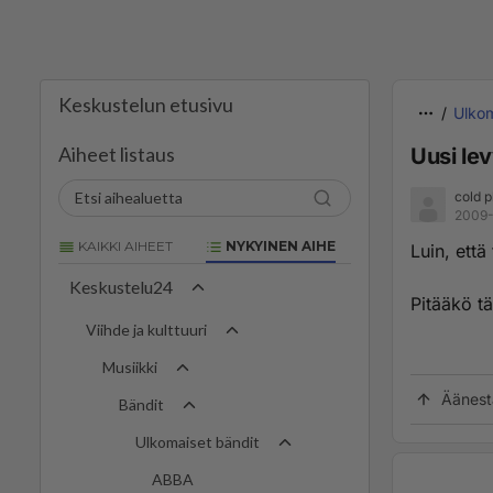
Keskustelun etusivu
Ulkom
Aiheet listaus
Uusi lev
cold p
2009-
KAIKKI AIHEET
NYKYINEN AIHE
Luin, että
Keskustelu24
Pitääkö tä
Viihde ja kulttuuri
Musiikki
Äänest
Bändit
Ulkomaiset bändit
ABBA