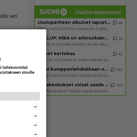
Osallistu keskusteluun
iedä sen
Uusioperheen aikuiset lapset tyhjentää jääkaapin käydessään
40
Miten selvittäisitte seuraavan ongelman, meillä on uusioperhe, minulla teini-ikäiset lapset ja puolisolla aikuiset, jotk
ommentoi
GALLUP: Mikä on arkiruokabravuurisi?
10
Lomat on monella lomailtu ja arki alkaa. Se voi tarkoittaa myös sitä, että grillailut on grillattu ja palataan arjen ruo
Naiset kertokaa
41
a
Miksi se että mies on seksuaalinen ja haluaa seksiä ja te olette hänen mielestänne haluttava on vastenmielistä? Mikä sii
i laitetunniste)
Miksi kumppaniehdokkaan oma elämä on teille ongelma?
515
arjotakseen sinulle
Täällä monesti kuulee vaatimuksia siitä, että kumppaniehdokkaalla ei saisi olla lemmikkejä, lapsia, kavereita, eksiä, su
Datakeskukset voivat saada moninkertaisesti enemmän palautuksia kuin mitä ne maksavat veroja
141
”Datakeskukset voivat saada moninkertaisesti enemmän palautuksia kuin mitä ne maksavat veroja”, sanoo professori Jussi K
347