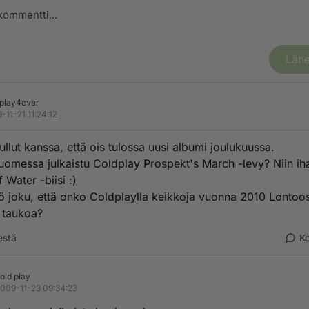
Lähe
play4ever
-11-21 11:24:12
ullut kanssa, että ois tulossa uusi albumi joulukuussa.
omessa julkaistu Coldplay Prospekt's March -levy? Niin ih
 Water -biisi :)
ö joku, että onko Coldplaylla keikkoja vuonna 2010 Lontoo
 taukoa?
estä
K
old play
009-11-23 09:34:23