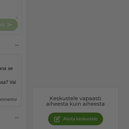
tä
ana se
ssa? Vai
Keskustele vapaasti
ommentoi
aiheesta kuin aiheesta
Aloita keskustelu