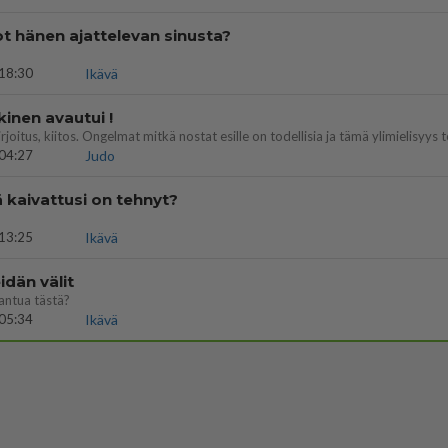
t hänen ajattelevan sinusta?
18:30
Ikävä
kinen avautui !
04:27
Judo
ä kaivattusi on tehnyt?
13:25
Ikävä
dän välit
antua tästä?
05:34
Ikävä