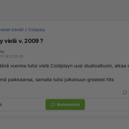
aiset bändit
Coldplay
y vielä v. 2009 ?
lay
11-18 22:25:26
 tänä vuonna tulisi vielä Coldplayn uusi studioalbumi, alkaa ol
mä paikkaansa, samalla tulisi julkaisuun greatest hits
ä
Kommentoi