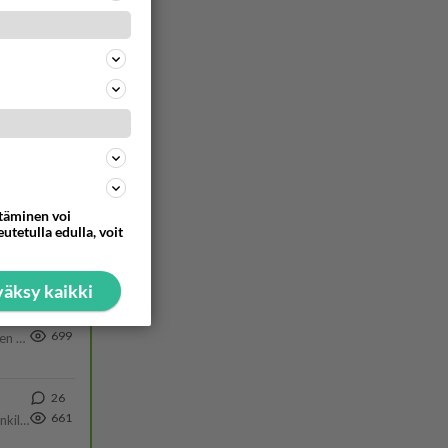
1317
Siinäpä se kysymys on otsikossa. Mitäpä siis tuot/toisit pöytään parisuhteessa? Oletko mies vai nainen? Koetko sen mitä
64
783
Hesarissa päivitellään lapset joutuu nyt kulkemaan 2 km kouluun jösses. Ruostefillarilla tuo matka menee vaikka miten äk
54
773
ttäminen voi
utetulla edulla, voit
38
745
äksy kaikki
159
699
https://www.iltalehti.fi/viihdeuutiset/a/c46da6ab-340f-4790-aaa7-0865eed2336 Yrityksen konkurssihakemus on tullut kärä
26
661
Martina Aitolehti on seurattu julkisuuden henkilö. Lähipiiriin mahtuu muitakin tunnettuja henkilöitä. Tiesitkö, että Ma