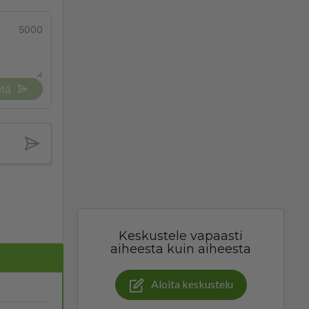
5000
tä
Keskustele vapaasti
aiheesta kuin aiheesta
Aloita keskustelu