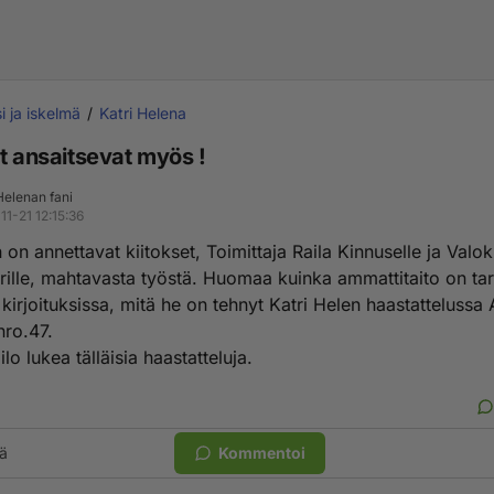
i ja iskelmä
Katri Helena
t ansaitsevat myös !
Helenan fani
11-21 12:15:36
 on annettavat kiitokset, Toimittaja Raila Kinnuselle ja Valo
arille, mahtavasta työstä. Huomaa kuinka ammattitaito on ta
a kirjoituksissa, mitä he on tehnyt Katri Helen haastattelussa
nro.47.
ilo lukea tälläisia haastatteluja.
ä
Kommentoi