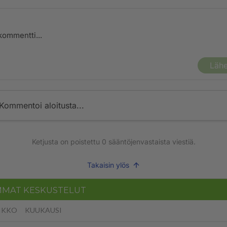
Lähe
Kommentoi aloitusta...
Ketjusta on poistettu
0
sääntöjenvastaista viestiä.
Takaisin ylös
MMAT KESKUSTELUT
IKKO
KUUKAUSI