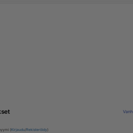
kset
Vanh
yymi (
Kirjaudu
/
Rekisteröidy
)