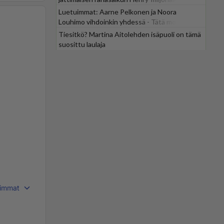
Luetuimmat: Aarne Pelkonen ja Noora
Louhimo vihdoinkin yhdessä - Tätä moni jo
odotti
Tiesitkö? Martina Aitolehden isäpuoli on tämä
suosittu laulaja
immat