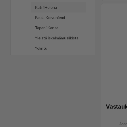
Katri Helena
Paula Koivuniemi
Tapani Kansa
Yleistä iskelmämusiikista
Yölintu
Vastau
Anon