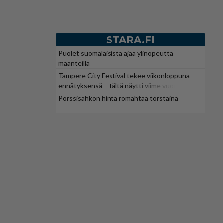
STARA.FI
Puolet suomalaisista ajaa ylinopeutta
maanteillä
Tampere City Festival tekee viikonloppuna
ennätyksensä – tältä näytti viime vuonna
Pörssisähkön hinta romahtaa torstaina