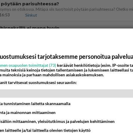
t pöytään parisuhteessa?
16:53
Sinkut
bisneksillä ei mene hyvin
05:51
Kotimaiset julkkisjuorut
nykyään liian pitkä koulumatka
uostumuksesi tarjotaksemme personoitua palvelu
10:07
Lieksa
nen osapuolen toimittajat (73)
keräävät henkilötietoja (esim. IP-osoite ta
 muita teknisiä keinoja tietojen tallentamiseen ja lukemiseen laitteellasi t
a mainoksia ja parhaan mahdollisen asiakaskokemuksen.
a ja kaivattuasi
anit tarvitsevat suostumuksesi seuraaviin:
??
18:50
Ikävä
 Martina Aitolehden isäpuoli on tämä suosittu laulaja
t ja tunnistaminen laitetta skannaamalla
ta ja mainonnan mittaaminen
07:23
Kotimaiset julkkisjuorut
sisällön mittaaminen, yleisötutkimus ja palvelujen kehittäminen
ies
n laitteelle ja/tai laitteella olevien tietojen käyttö
lleen kun on oikea aika. Sitä ei voi mikään eikä kukaan estää <3 <3