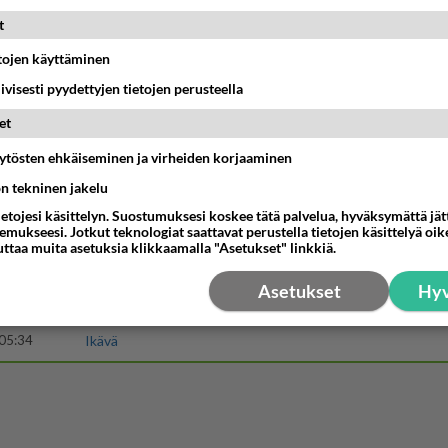
15:01
Ikävä
t
t hänen ajattelevan sinusta?
etojen käyttäminen
iivisesti pyydettyjen tietojen perusteella
18:30
Ikävä
et
kinen avautui !
äytösten ehkäiseminen ja virheiden korjaaminen
04:27
Judo
ön tekninen jakelu
ietojesi käsittelyn. Suostumuksesi koskee tätä palvelua, hyväksymättä jä
ä kaivattusi on tehnyt?
mukseesi. Jotkut teknologiat saattavat perustella tietojen käsittelyä oike
uttaa muita asetuksia klikkaamalla "Asetukset" linkkiä.
13:25
Ikävä
Asetukset
Hyv
dän välit
antua tästä?
05:34
Ikävä