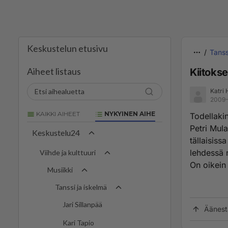
Keskustelun etusivu
Tanss
Aiheet listaus
Kiitokse
Katri 
2009-
KAIKKI AIHEET
NYKYINEN AIHE
Todellakin
Petri Mul
Keskustelu24
tällaisiss
lehdessä 
Viihde ja kulttuuri
On oikein 
Musiikki
Tanssi ja iskelmä
Jari Sillanpää
Äänest
Kari Tapio