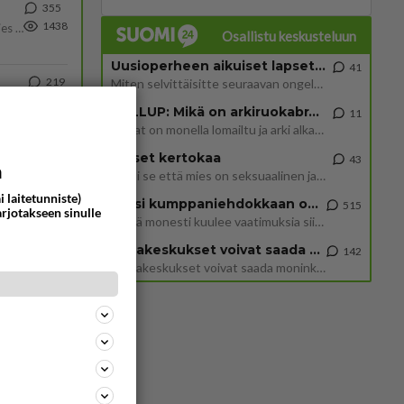
355
1438
Siinäpä se kysymys on otsikossa. Mitäpä siis tuot/toisit pöytään parisuhteessa? Oletko mies vai nainen? Koetko sen mitä
Osallistu keskusteluun
Uusioperheen aikuiset lapset tyhjentää jääkaapin käydessään
41
219
Miten selvittäisitte seuraavan ongelman, meillä on uusioperhe, minulla teini-ikäiset lapset ja puolisolla aikuiset, jotk
860
https://www.iltalehti.fi/viihdeuutiset/a/c46da6ab-340f-4790-aaa7-0865eed2336 Yrityksen konkurssihakemus on tullut kärä
GALLUP: Mikä on arkiruokabravuurisi?
11
Lomat on monella lomailtu ja arki alkaa. Se voi tarkoittaa myös sitä, että grillailut on grillattu ja palataan arjen ruo
71
Naiset kertokaa
43
a
827
Miksi se että mies on seksuaalinen ja haluaa seksiä ja te olette hänen mielestänne haluttava on vastenmielistä? Mikä sii
Hesarissa päivitellään lapset joutuu nyt kulkemaan 2 km kouluun jösses. Ruostefillarilla tuo matka menee vaikka miten äk
i laitetunniste)
Miksi kumppaniehdokkaan oma elämä on teille ongelma?
515
arjotakseen sinulle
Täällä monesti kuulee vaatimuksia siitä, että kumppaniehdokkaalla ei saisi olla lemmikkejä, lapsia, kavereita, eksiä, su
54
793
Datakeskukset voivat saada moninkertaisesti enemmän palautuksia kuin mitä ne maksavat veroja
142
”Datakeskukset voivat saada moninkertaisesti enemmän palautuksia kuin mitä ne maksavat veroja”, sanoo professori Jussi K
28
775
Martina Aitolehti on seurattu julkisuuden henkilö. Lähipiiriin mahtuu muitakin tunnettuja henkilöitä. Tiesitkö, että Ma
40
769