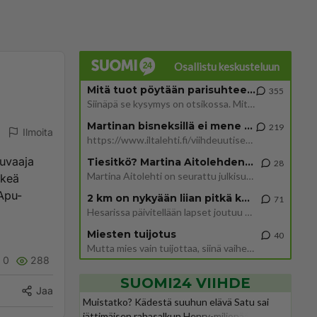
Osallistu keskusteluun
Mitä tuot pöytään parisuhteessa?
355
Siinäpä se kysymys on otsikossa. Mitäpä siis tuot/toisit pöytään parisuhteessa? Oletko mies vai nainen? Koetko sen mitä
Martinan bisneksillä ei mene hyvin
219
Ilmoita
https://www.iltalehti.fi/viihdeuutiset/a/c46da6ab-340f-4790-aaa7-0865eed2336 Yrityksen konkurssihakemus on tullut kärä
kuvaaja
Tiesitkö? Martina Aitolehden isäpuoli on tämä suosittu laulaja
28
Martina Aitolehti on seurattu julkisuuden henkilö. Lähipiiriin mahtuu muitakin tunnettuja henkilöitä. Tiesitkö, että Ma
rkeä
 Apu-
2 km on nykyään liian pitkä koulumatka
71
Hesarissa päivitellään lapset joutuu nyt kulkemaan 2 km kouluun jösses. Ruostefillarilla tuo matka menee vaikka miten äk
Miesten tuijotus
40
Mutta mies vain tuijottaa, siinä vaiheessa käännän itse pään pois. Mikä juttu? Yleensä jos joku tuijottaa tai katsoo, hä
0
288
SUOMI24 VIIHDE
Jaa
Muistatko? Kädestä suuhun elävä Satu sai
jättimäisen rahasalkun Henry-miljonääriltä