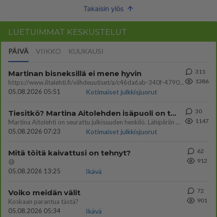
Takaisin ylös
LUETUIMMAT KESKUSTELUT
PÄIVÄ
VIIKKO
KUUKAUSI
311
Martinan bisneksillä ei mene hyvin
1386
https://www.iltalehti.fi/viihdeuutiset/a/c46da6ab-340f-4790-aaa7-0865eed2336 Yrityksen konkurssihakemus on tullut kärä
05.08.2026 05:51
Kotimaiset julkkisjuorut
30
Tiesitkö? Martina Aitolehden isäpuoli on tämä suosittu laulaja
1147
Martina Aitolehti on seurattu julkisuuden henkilö. Lähipiiriin mahtuu muitakin tunnettuja henkilöitä. Tiesitkö, että Ma
05.08.2026 07:23
Kotimaiset julkkisjuorut
62
Mitä töitä kaivattusi on tehnyt?
912
😅
05.08.2026 13:25
Ikävä
72
Voiko meidän välit
901
Koskaan parantua tästä?
05.08.2026 05:34
Ikävä