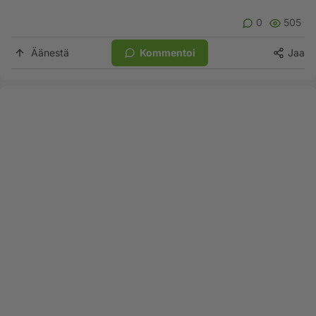
0
505
Äänestä
Kommentoi
Jaa