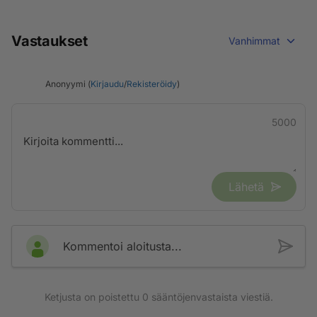
Vastaukset
Vanhimmat
Anonyymi (
Kirjaudu
/
Rekisteröidy
)
5000
Lähetä
Kommentoi aloitusta...
Ketjusta on poistettu
0
sääntöjenvastaista viestiä.