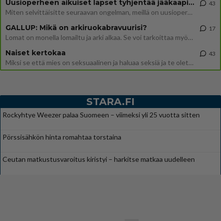
Uusioperheen aikuiset lapset tyhjentää jääkaapin käydessään
43
Miten selvittäisitte seuraavan ongelman, meillä on uusioperhe, minulla teini-ikäiset lapset ja puolisolla aikuiset, jotk
GALLUP: Mikä on arkiruokabravuurisi?
17
Lomat on monella lomailtu ja arki alkaa. Se voi tarkoittaa myös sitä, että grillailut on grillattu ja palataan arjen ruo
Naiset kertokaa
43
Miksi se että mies on seksuaalinen ja haluaa seksiä ja te olette hänen mielestänne haluttava on vastenmielistä? Mikä sii
STARA.FI
Rockyhtye Weezer palaa Suomeen – viimeksi yli 25 vuotta sitten
Pörssisähkön hinta romahtaa torstaina
Ceutan matkustusvaroitus kiristyi – harkitse matkaa uudelleen