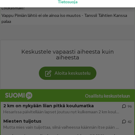
Danny, 83, teki yllättävän teon - Missä on 25-vuotias Helmi
Tietosuoja
Loukasmäki?
Vappu Pimiän lähtö ei ole ainoa iso muutos - Tanssii Tähtien Kanssa
palaa
Keskustele vapaasti aiheesta kuin
aiheesta
Aloita keskustelu
Osallistu keskusteluun
2 km on nykyään liian pitkä koulumatka
96
Hesarissa päivitellään lapset joutuu nyt kulkemaan 2 km kouluun jösses. Ruostefillarilla tuo matka menee vaikka miten äk
Miesten tuijotus
42
Mutta mies vain tuijottaa, siinä vaiheessa käännän itse pään pois. Mikä juttu? Yleensä jos joku tuijottaa tai katsoo, hä