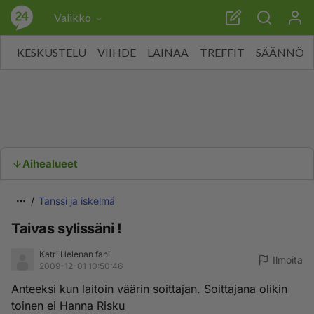
Valikko
KESKUSTELU
VIIHDE
LAINAA
TREFFIT
SÄÄNNÖT
Aihealueet
Tanssi ja iskelmä
Taivas sylissäni !
Katri Helenan fani
Ilmoita
2009-12-01 10:50:46
Anteeksi kun laitoin väärin soittajan. Soittajana olikin
toinen ei Hanna Risku