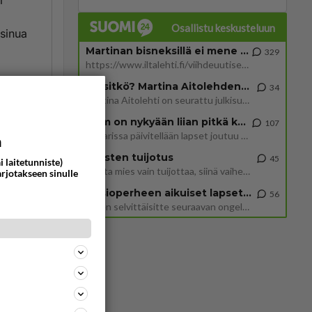
i
Osallistu keskusteluun
 sinua
Martinan bisneksillä ei mene hyvin
329
https://www.iltalehti.fi/viihdeuutiset/a/c46da6ab-340f-4790-aaa7-0865eed2336 Yrityksen konkurssihakemus on tullut kärä
yttä
Tiesitkö? Martina Aitolehden isäpuoli on tämä suosittu laulaja
34
Martina Aitolehti on seurattu julkisuuden henkilö. Lähipiiriin mahtuu muitakin tunnettuja henkilöitä. Tiesitkö, että Ma
2 km on nykyään liian pitkä koulumatka
107
ommentoi
Hesarissa päivitellään lapset joutuu nyt kulkemaan 2 km kouluun jösses. Ruostefillarilla tuo matka menee vaikka miten äk
a
Miesten tuijotus
45
i laitetunniste)
Mutta mies vain tuijottaa, siinä vaiheessa käännän itse pään pois. Mikä juttu? Yleensä jos joku tuijottaa tai katsoo, hä
arjotakseen sinulle
Uusioperheen aikuiset lapset tyhjentää jääkaapin käydessään
56
li.
Miten selvittäisitte seuraavan ongelman, meillä on uusioperhe, minulla teini-ikäiset lapset ja puolisolla aikuiset, jotk
sun
e
ä
ommentoi