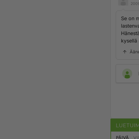
2009
Se on m
lastenva
Hänestä
kysellä
Ään
LUETUI
PÄIVÄ
VI