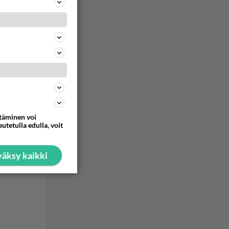
 Ja
tä
 ihailee
 risat
uusia!
ommentoi
ttäminen voi
utetulla edulla, voit
äksy kaikki