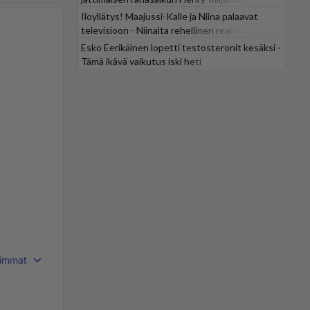
Iloyllätys! Maajussi-Kalle ja Niina palaavat
televisioon - Niinalta rehellinen reaktio:
"KÄÄKS!"
Esko Eerikäinen lopetti testosteronit kesäksi -
Tämä ikävä vaikutus iski heti
immat