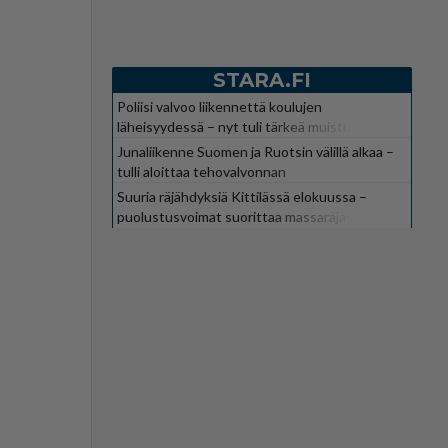
STARA.FI
Poliisi valvoo liikennettä koulujen
läheisyydessä – nyt tuli tärkeä muistutus
Junaliikenne Suomen ja Ruotsin välillä alkaa –
tulli aloittaa tehovalvonnan
Suuria räjähdyksiä Kittilässä elokuussa –
puolustusvoimat suorittaa massaräjäytyksiä