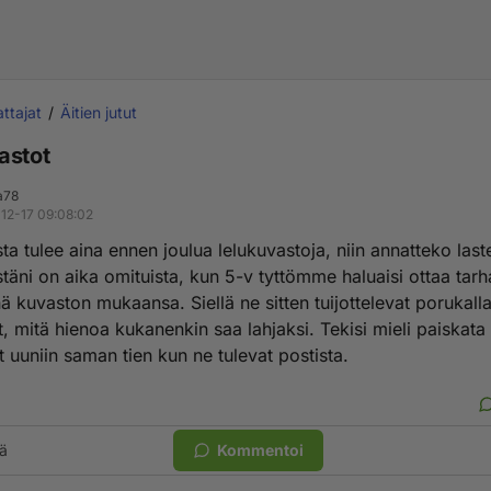
ttajat
Äitien jutut
astot
a78
12-17 09:08:02
ta tulee aina ennen joulua lelukuvastoja, niin annatteko laste
estäni on aika omituista, kun 5-v tyttömme haluaisi ottaa tar
ä kuvaston mukaansa. Siellä ne sitten tuijottelevat porukalla 
t, mitä hienoa kukanenkin saa lahjaksi. Tekisi mieli paiskata
 uuniin saman tien kun ne tulevat postista.
ä
Kommentoi