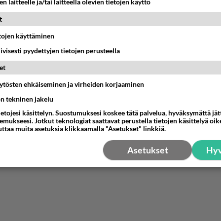
n laitteelle ja/tai laitteella olevien tietojen käyttö
na-84
t
-12-20 11:04:12
etojen käyttäminen
. on niin innoissaan aina, kun hänelle itselleen tulee postia.
iivisesti pyydettyjen tietojen perusteella
ieltä haaveillaan kaikkea mahdollista. Tietää kyllä tokikin, et
et
 ei voi saada (eikä edes pukki tuoda ;) !!), mutta siinäpähän
a niitä luetaan vielä kauan joulun jälkeenkin! itseasiassa heitin
äytösten ehkäiseminen ja virheiden korjaaminen
tiset lelulehdet just hiljattain pois, kun alkas tulla postista 
ön tekninen jakelu
estä
K
ietojesi käsittelyn. Suostumuksesi koskee tätä palvelua, hyväksymättä jä
mukseesi. Jotkut teknologiat saattavat perustella tietojen käsittelyä oike
uttaa muita asetuksia klikkaamalla "Asetukset" linkkiä.
Asetukset
Hyv