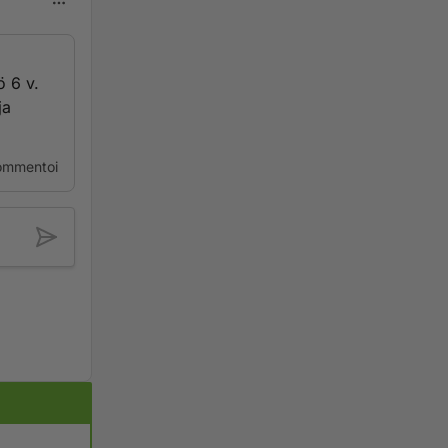
ö 6 v.
ja
ommentoi