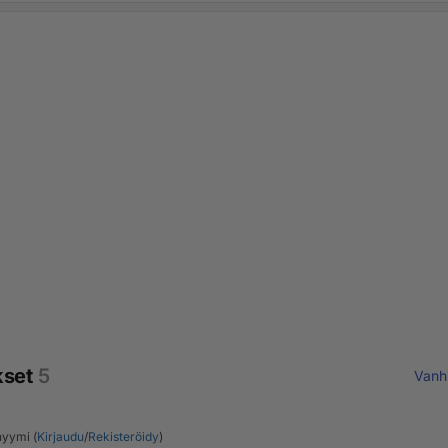
kset
5
Vanh
yymi (
Kirjaudu
/
Rekisteröidy
)