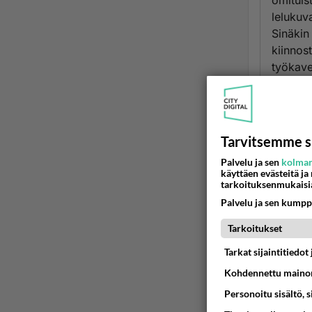
omituis
lelukuva
Sinäkin
kiinnos
työkaver
Ellet ha
jakeluu
Ään
Tarvitsemme s
äätit
Palvelu ja sen
kolman
2009
käyttäen evästeitä ja
tarkoituksenmukaisi
Palvelu ja sen kumpp
Kyllä m
Silloin 
Tarkoitukset
muut. Ky
Tarkat sijaintitiedo
ainakin 
sivulta..
Kohdennettu mainon
Personoitu sisältö, 
Ään