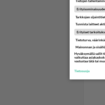
Tietojen tallentamine
non
Erityisominaisuude
2009
Tarkkojen sijaintiti
Tyttö 4v
Tunnista laitteet akt
sitten s
Erityiset tarkoituks
kaikkea
niitä. J
Tietoturva, väärink
viimevuo
Mainonnan ja sisäll
Ään
Hyväksymällä sallit t
vaikuttaa asiakaskoke
vastustaa tätä tai mu
Tietosuoja