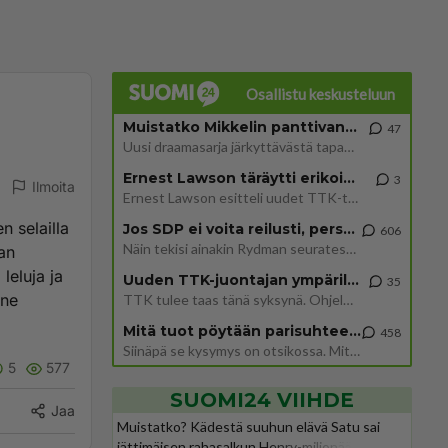
Osallistu keskusteluun
Muistatko Mikkelin panttivankidraaman?
47
Uusi draamasarja järkyttävästä tapauksesta on tulossa. Tositapahtumiin perustuva sarja ammentaa vuoden 1986 Mikkelin pan
Ernest Lawson täräytti erikoisen heiton TTK-lehdistötilaisuudessa: " Onko tässä tarkoituksena...?"
3
Ilmoita
Ernest Lawson esitteli uudet TTK-tähtioppilaat ja opettajat torstaina 6.8. lehdistölle. Tulevalla kaudella on yksi hausk
n selailla
Jos SDP ei voita reilusti, persut kumoavat demokratian Suomesta
606
Näin tekisi ainakin Rydman seuratessaan idolinsa Trumpin mallia https://www.is.fi/politiikka/art-2000012187244.html
han
leluja ja
Uuden TTK-juontajan ympärillä epätietoisuus sakenee - Nyt MTV hämmentää soppaa
35
 ne
TTK tulee taas tänä syksynä. Ohjelman uudet tähtioppilaat julkistetaan torstaina 6. elokuuta klo 14 alkavassa lehdistö
Mitä tuot pöytään parisuhteessa?
458
Siinäpä se kysymys on otsikossa. Mitäpä siis tuot/toisit pöytään parisuhteessa? Oletko mies vai nainen? Koetko sen mitä
5
577
SUOMI24 VIIHDE
Jaa
Muistatko? Kädestä suuhun elävä Satu sai
jättimäisen rahasalkun Henry-miljonääriltä