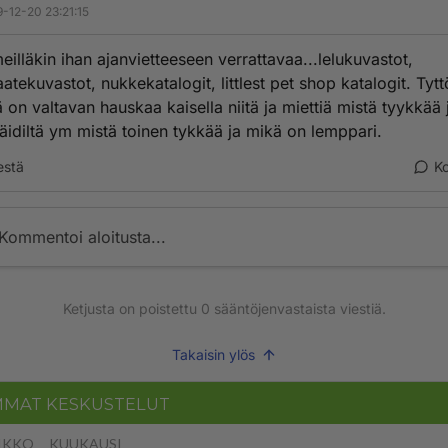
-12-20 23:21:15
eilläkin ihan ajanvietteeseen verrattavaa...lelukuvastot,
atekuvastot, nukkekatalogit, littlest pet shop katalogit. Tytt
 on valtavan hauskaa kaisella niitä ja miettiä mistä tyykkää 
 äidiltä ym mistä toinen tykkää ja mikä on lemppari.
estä
K
Kommentoi aloitusta...
Ketjusta on poistettu
0
sääntöjenvastaista viestiä.
Takaisin ylös
MMAT KESKUSTELUT
IKKO
KUUKAUSI