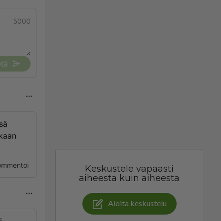
5000
tä
ssä
nkaan
ommentoi
Keskustele vapaasti
aiheesta kuin aiheesta
Aloita keskustelu