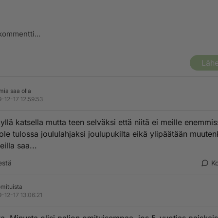
Lähe
mia saa olla
-12-17 12:59:53
yllä katsella mutta teen selväksi että niitä ei meille enemmi
ole tulossa joululahjaksi joulupukilta eikä ylipäätään muute
eilla saa...
estä
K
mituista
-12-17 13:06:21