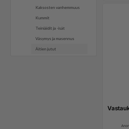
Kaksosten vanhemmuus
Kummit
Teiniäidit ja -isät
Väsymys ja masennus
Äitien jutut
Vastau
Anon