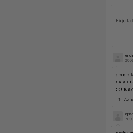
unel
2009
annan k
määrin 
:):)haav
Ään
epäo
2009