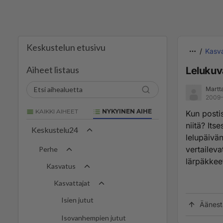
Keskustelun etusivu
Kasva
Aiheet listaus
Lelukuv
Martt
2009-
KAIKKI AIHEET
NYKYINEN AIHE
Kun postis
niitä? Its
Keskustelu24
lelupäivän
vertaileva
Perhe
lärpäkkeet
Kasvatus
Kasvattajat
Isien jutut
Äänest
Isovanhempien jutut