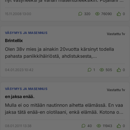
nyt väsyneeksi ja vähän masentuneeksikin. Pojallani 3v
täysi u...
15.11.2008 13:00
320
76090
0
VÄSYMYS JA MASENNUS
Vastattu 1v
Brintellix
Olen 38v mies ja ainakin 20vuotta kärsinyt todella
pahasta paniikkihäiriöstä, ahdistuksesta,
masennuksesta. Elin pakokau...
04.01.2023 10:42
1
505
0
VÄSYMYS JA MASENNUS
Vastattu 1v
en jaksa enää.
Mulla ei oo mitään nautinnon aihetta elämässä. En vaa
jaksa tätä enää-en olotilaani, enkä elämää. Kotona on
ahdistavaa, ...
08.01.2011 13:38
40
11943
0