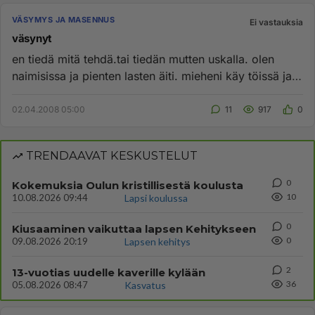
VÄSYMYS JA MASENNUS
Ei vastauksia
väsynyt
en tiedä mitä tehdä.tai tiedän mutten uskalla. olen
naimisissa ja pienten lasten äiti. mieheni käy töissä ja
minä hoidan...
02.04.2008 05:00
11
917
0
TRENDAAVAT KESKUSTELUT
0
Kokemuksia Oulun kristillisestä koulusta
10
10.08.2026 09:44
Lapsi koulussa
0
Kiusaaminen vaikuttaa lapsen Kehitykseen
0
09.08.2026 20:19
Lapsen kehitys
2
13-vuotias uudelle kaverille kylään
36
05.08.2026 08:47
Kasvatus