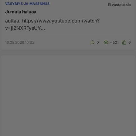
VÄSYMYS JA MASENNUS
Ei vastauksia
Jumala haluaa
auttaa. https://www.youtube.com/watch?
v=jI2NXRFysUY...
16.05.2026 10:02
0
<50
0