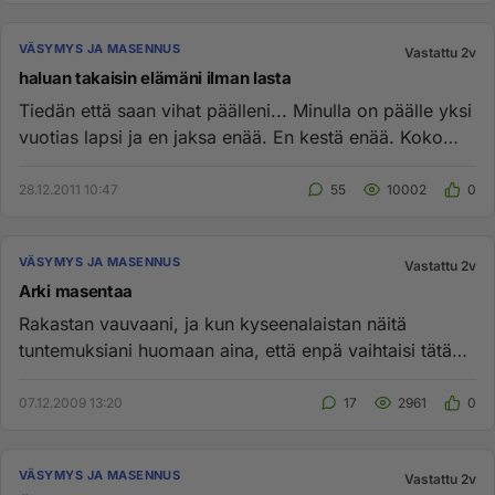
VÄSYMYS JA MASENNUS
Vastattu 2v
haluan takaisin elämäni ilman lasta
Tiedän että saan vihat päälleni... Minulla on päälle yksi
vuotias lapsi ja en jaksa enää. En kestä enää. Koko
elämäni ...
28.12.2011 10:47
55
10002
0
VÄSYMYS JA MASENNUS
Vastattu 2v
Arki masentaa
Rakastan vauvaani, ja kun kyseenalaistan näitä
tuntemuksiani huomaan aina, että enpä vaihtaisi tätä
mihinkään. Silti ajo...
07.12.2009 13:20
17
2961
0
VÄSYMYS JA MASENNUS
Vastattu 2v