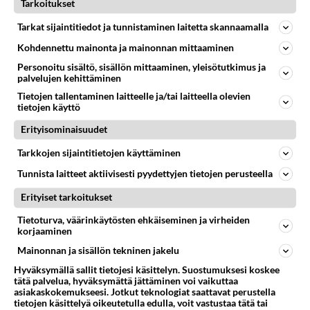
Tarkoitukset
VÄSYMYS JA MASENNUS
Vastattu 4v
Tarkat sijaintitiedot ja tunnistaminen laitetta skannaamalla
Masennus ja kodinhoitaja
Kohdennettu mainonta ja mainonnan mittaaminen
Maksaako sossu kodinhoitajan vaikeasti masentuneelle
Personoitu sisältö, sisällön mittaaminen, yleisötutkimus ja
jos on työkyvyttömyys?...
palvelujen kehittäminen
Tietojen tallentaminen laitteelle ja/tai laitteella olevien
24.03.2022 09:55
2
128
0
tietojen käyttö
Erityisominaisuudet
KASVATTAJAT
Tarkkojen sijaintitietojen käyttäminen
Vastattu 2v
Miksi lähes kaikki äidit valittavat kotitöistä ?
Tunnista laitteet aktiivisesti pyydettyjen tietojen perusteella
Minua on pitkään ärsyttänyt ne äidit, ketkä valittavat
Erityiset tarkoitukset
kun on niin paljon pyykkiä ja tiskiä ja en ehdi
Tietoturva, väärinkäytösten ehkäiseminen ja virheiden
siivoamaan ja tek...
korjaaminen
08.11.2012 13:23
201
4683
0
Mainonnan ja sisällön tekninen jakelu
Hyväksymällä sallit tietojesi käsittelyn. Suostumuksesi koskee
tätä palvelua, hyväksymättä jättäminen voi vaikuttaa
asiakaskokemukseesi. Jotkut teknologiat saattavat perustella
tietojen käsittelyä oikeutetulla edulla, voit vastustaa tätä tai