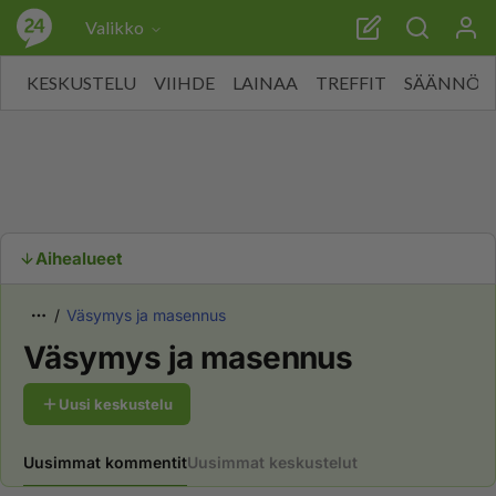
Valikko
KESKUSTELU
VIIHDE
LAINAA
TREFFIT
SÄÄNNÖT
Aihealueet
Väsymys ja masennus
Väsymys ja masennus
Uusi keskustelu
Uusimmat kommentit
Uusimmat keskustelut