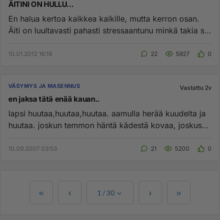
ÄITINI ON HULLU...
En halua kertoa kaikkea kaikille, mutta kerron osan.
Äiti on luultavasti pahasti stressaantunu minkä takia se
on hullu. ...
10.01.2012 16:18
22
5927
0
VÄSYMYS JA MASENNUS
Vastattu 2v
en jaksa tätä enää kauan..
lapsi huutaa,huutaa,huutaa. aamulla herää kuudelta ja
huutaa. joskun temmon häntä kädestä kovaa, joskus
läpsin. kaikki m...
10.09.2007 03:53
21
5200
0
1
/
30