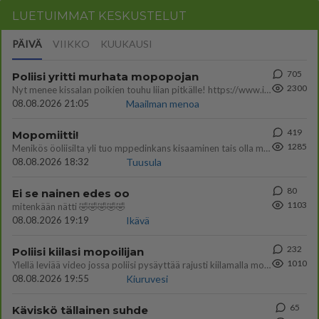
LUETUIMMAT KESKUSTELUT
PÄIVÄ
VIIKKO
KUUKAUSI
705
Poliisi yritti murhata mopopojan
2300
Nyt menee kissalan poikien touhu liian pitkälle! https://www.is.fi/kotimaa/art-2000012193221.html Karu video mopomiiti
08.08.2026 21:05
Maailman menoa
419
Mopomiitti!
1285
Menikös öoliisilta yli tuo mppedinkans kisaaminen tais olla melkoinen riski vahigoittaa tarpeettomasti jopa kuolla tuoss
08.08.2026 18:32
Tuusula
80
Ei se nainen edes oo
1103
mitenkään nätti 🤣🤣🤣🤣🤣
08.08.2026 19:19
Ikävä
232
Poliisi kiilasi mopoilijan
1010
Ylellä leviää video jossa poliisi pysäyttää rajusti kiilamalla mopo pojan. Toivottavasti poliisi ottaa tuosta mallia myö
08.08.2026 19:55
Kiuruvesi
65
Käviskö tällainen suhde