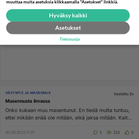
muuttaa muita asetuksia klikkaamalla "Asetukset" linkkiä.
Hyväksy kaikki
Asetukset
Tietosuoja
VÄSYMYS JA MASENNUS
Vastattu 2v
Masennusta ilmassa
Onko kukaan muu masentunut. En tiedä mutta tuntuu,
ettei mikään enää ole mitään, eikä jaksa mitään. Kait
tämä menee ohi....
30.08.2022 11:37
2
223
0