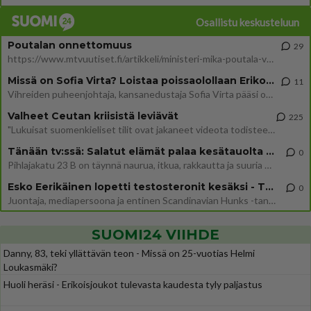
Osallistu keskusteluun
Poutalan onnettomuus
29
https://www.mtvuutiset.fi/artikkeli/ministeri-mika-poutala-vakavassa-onnettomuudessa/9375980 Kumma kun jutussa ei manit
Missä on Sofia Virta? Loistaa poissaolollaan Erikoisjoukot uudelta kaudelta
11
Vihreiden puheenjohtaja, kansanedustaja Sofia Virta pääsi otsikoihin, kun tieto hänen osallistumisestaan Erikoisjoukot-k
Valheet Ceutan kriisistä leviävät
225
"Lukuisat suomenkieliset tilit ovat jakaneet videota todisteena siitä, että siirtolaisjoukot aiheuttavat edelleen Ceutas
Tänään tv:ssä: Salatut elämät palaa kesätauolta - Tässä hieman juonipaljastuksia
0
Pihlajakatu 23 B on täynnä naurua, itkua, rakkautta ja suuria salaisuuksia. Suomalaisten yksi pitkäikäisimmistä draamas
Esko Eerikäinen lopetti testosteronit kesäksi - Tämä ikävä vaikutus iski heti
0
Juontaja, mediapersoona ja entinen Scandinavian Hunks -tanssija Esko Eerikäinen on tunnettu avoimuudestaan. Nyt Eerikäi
SUOMI24 VIIHDE
Danny, 83, teki yllättävän teon - Missä on 25-vuotias Helmi
Loukasmäki?
Huoli heräsi - Erikoisjoukot tulevasta kaudesta tyly paljastus