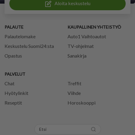
Aloita keskustelu
PALAUTE
KAUPALLINEN YHTEISTYÖ
Palautelomake
Auto1 Vaihtoautot
Keskustelu Suomi24:sta
TV-ohjelmat
Opastus
Sanakirja
PALVELUT
Chat
Treffit
Hyötylinkit
Viihde
Reseptit
Horoskooppi