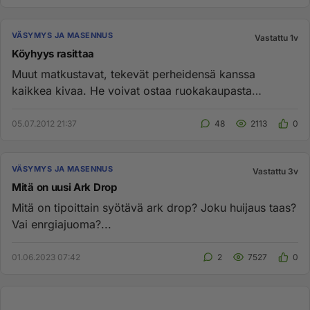
VÄSYMYS JA MASENNUS
Vastattu 1v
Köyhyys rasittaa
Muut matkustavat, tekevät perheidensä kanssa
kaikkea kivaa. He voivat ostaa ruokakaupasta
pihistelemättä hyviä ruoka-ain...
05.07.2012 21:37
48
2113
0
VÄSYMYS JA MASENNUS
Vastattu 3v
Mitä on uusi Ark Drop
Mitä on tipoittain syötävä ark drop? Joku huijaus taas?
Vai enrgiajuoma?...
01.06.2023 07:42
2
7527
0