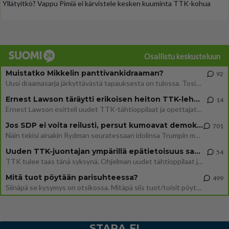
Yllätyitkö? Vappu Pimiä ei kärvistele kesken kuuminta TTK-kohua
Osallistu keskusteluun
Muistatko Mikkelin panttivankidraaman?
92
Uusi draamasarja järkyttävästä tapauksesta on tulossa. Tositapahtumiin perustuva sarja ammentaa vuoden 1986 Mikkelin pan
Ernest Lawson täräytti erikoisen heiton TTK-lehdistötilaisuudessa: " Onko tässä tarkoituksena...?"
14
Ernest Lawson esitteli uudet TTK-tähtioppilaat ja opettajat torstaina 6.8. lehdistölle. Tulevalla kaudella on yksi hausk
Jos SDP ei voita reilusti, persut kumoavat demokratian Suomesta
701
Näin tekisi ainakin Rydman seuratessaan idolinsa Trumpin mallia https://www.is.fi/politiikka/art-2000012187244.html
Uuden TTK-juontajan ympärillä epätietoisuus sakenee - Nyt MTV hämmentää soppaa
54
TTK tulee taas tänä syksynä. Ohjelman uudet tähtioppilaat julkistetaan torstaina 6. elokuuta klo 14 alkavassa lehdistö
Mitä tuot pöytään parisuhteessa?
499
Siinäpä se kysymys on otsikossa. Mitäpä siis tuot/toisit pöytään parisuhteessa? Oletko mies vai nainen? Koetko sen mitä
STARA.FI