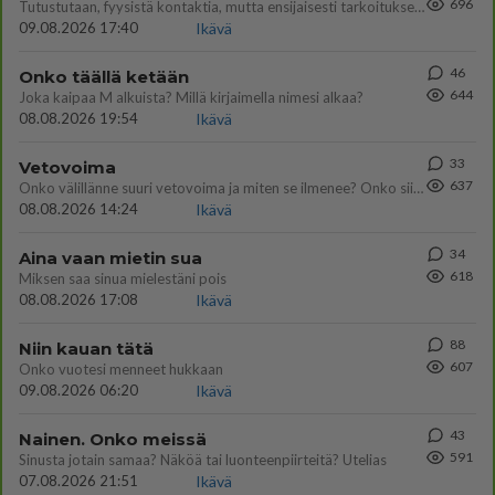
696
Tutustutaan, fyysistä kontaktia, mutta ensijaisesti tarkoituksena ei ole aloittaa mitään virallista tai rikkoa mitään? E
09.08.2026 17:40
Ikävä
46
Onko täällä ketään
644
Joka kaipaa M alkuista? Millä kirjaimella nimesi alkaa?
08.08.2026 19:54
Ikävä
33
Vetovoima
637
Onko välillänne suuri vetovoima ja miten se ilmenee? Onko siitä haittaa?
08.08.2026 14:24
Ikävä
34
Aina vaan mietin sua
618
Miksen saa sinua mielestäni pois
08.08.2026 17:08
Ikävä
88
Niin kauan tätä
607
Onko vuotesi menneet hukkaan
09.08.2026 06:20
Ikävä
43
Nainen. Onko meissä
591
Sinusta jotain samaa? Näköä tai luonteenpiirteitä? Utelias
07.08.2026 21:51
Ikävä