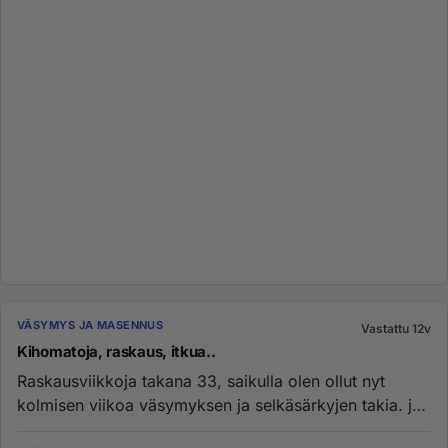
VÄSYMYS JA MASENNUS
Vastattu 12v
Kihomatoja, raskaus, itkua..
Raskausviikkoja takana 33, saikulla olen ollut nyt
kolmisen viikoa väsymyksen ja selkäsärkyjen takia. ja
vajaa viikko si...