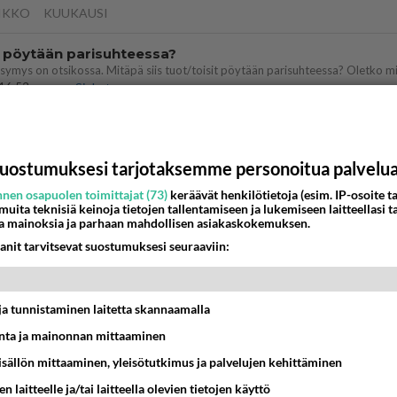
IKKO
KUUKAUSI
t pöytään parisuhteessa?
16:53
Sinkut
bisneksillä ei mene hyvin
05:51
Kotimaiset julkkisjuorut
uostumuksesi tarjotaksemme personoitua palvelu
nen osapuolen toimittajat (73)
keräävät henkilötietoja (esim. IP-osoite ta
nykyään liian pitkä koulumatka
 muita teknisiä keinoja tietojen tallentamiseen ja lukemiseen laitteellasi t
a mainoksia ja parhaan mahdollisen asiakaskokemuksen.
10:07
Lieksa
anit tarvitsevat suostumuksesi seuraaviin:
 Martina Aitolehden isäpuoli on tämä suosittu laulaja
07:23
Kotimaiset julkkisjuorut
t ja tunnistaminen laitetta skannaamalla
ta ja mainonnan mittaaminen
a ja kaivattuasi
??
sisällön mittaaminen, yleisötutkimus ja palvelujen kehittäminen
18:50
Ikävä
n laitteelle ja/tai laitteella olevien tietojen käyttö