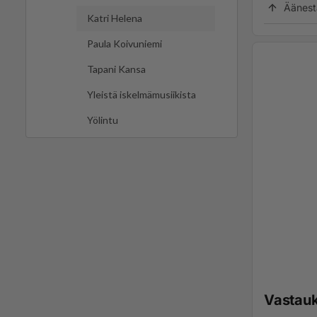
Äänest
Katri Helena
Paula Koivuniemi
Tapani Kansa
Yleistä iskelmämusiikista
Yölintu
Vastau