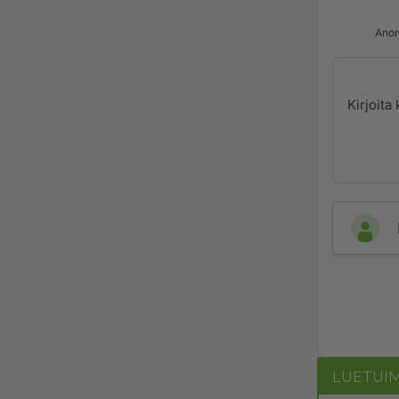
Anon
LUETUI