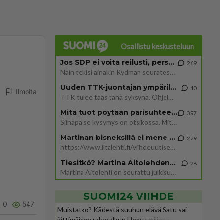
Osallistu keskusteluun
Jos SDP ei voita reilusti, persut kumoavat demokratian Suomesta
269
Näin tekisi ainakin Rydman seuratessaan idolinsa Trumpin mallia https://www.is.fi/politiikka/art-2000012187244.html
Uuden TTK-juontajan ympärillä epätietoisuus sakenee - Nyt MTV hämmentää soppaa
10
Ilmoita
TTK tulee taas tänä syksynä. Ohjelman uudet tähtioppilaat julkistetaan torstaina 6. elokuuta klo 14 alkavassa lehdistö
Mitä tuot pöytään parisuhteessa?
397
Siinäpä se kysymys on otsikossa. Mitäpä siis tuot/toisit pöytään parisuhteessa? Oletko mies vai nainen? Koetko sen mitä
Martinan bisneksillä ei mene hyvin
279
https://www.iltalehti.fi/viihdeuutiset/a/c46da6ab-340f-4790-aaa7-0865eed2336 Yrityksen konkurssihakemus on tullut kärä
Tiesitkö? Martina Aitolehden isäpuoli on tämä suosittu laulaja
28
Martina Aitolehti on seurattu julkisuuden henkilö. Lähipiiriin mahtuu muitakin tunnettuja henkilöitä. Tiesitkö, että Ma
SUOMI24 VIIHDE
0
547
Muistatko? Kädestä suuhun elävä Satu sai
jättimäisen rahasalkun Henry-miljonääriltä