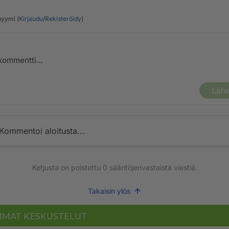
yymi (
Kirjaudu
/
Rekisteröidy
)
Lähe
Kommentoi aloitusta...
Ketjusta on poistettu
0
sääntöjenvastaista viestiä.
Takaisin ylös
MMAT KESKUSTELUT