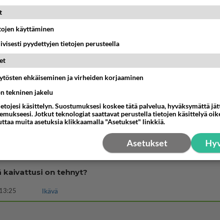
ies
t
lleen kun on oikea aika. Sitä ei voi mikään eikä kukaan estää <3 <3
etojen käyttäminen
15:01
Ikävä
iivisesti pyydettyjen tietojen perusteella
kinen avautui !
et
04:27
Judo
äytösten ehkäiseminen ja virheiden korjaaminen
t hänen ajattelevan sinusta?
ön tekninen jakelu
ietojesi käsittelyn. Suostumuksesi koskee tätä palvelua, hyväksymättä jä
18:30
Ikävä
mukseesi. Jotkut teknologiat saattavat perustella tietojen käsittelyä oike
uttaa muita asetuksia klikkaamalla "Asetukset" linkkiä.
dän välit
antua tästä?
Asetukset
Hyv
05:34
Ikävä
ä kaivattusi on tehnyt?
13:25
Ikävä