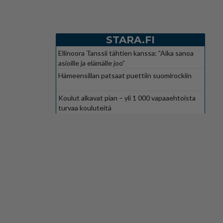
STARA.FI
Ellinoora Tanssii tähtien kanssa: ”Aika sanoa
asioille ja elämälle joo”
Hämeensillan patsaat puettiin suomirockiin
Koulut alkavat pian – yli 1 000 vapaaehtoista
turvaa kouluteitä