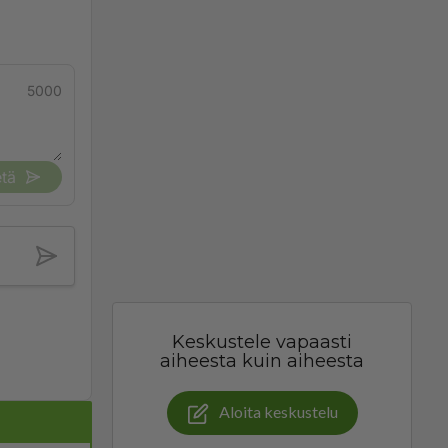
5000
tä
Keskustele vapaasti
aiheesta kuin aiheesta
Aloita keskustelu