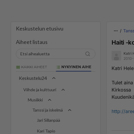
Keskustelun etusivu
Tanss
Aiheet listaus
Haiti -k
Katri 
2010-
KAIKKI AIHEET
NYKYINEN AIHE
Katri Hele
Keskustelu24
Tulet ain
Kirkossa
Viihde ja kulttuuri
Kuudenik
Musiikki
Tanssi ja iskelmä
http://ar
Jari Sillanpää
Kari Tapio