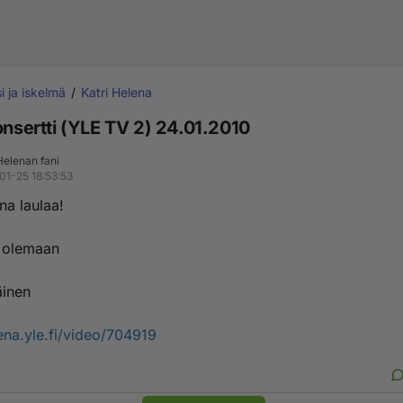
i ja iskelmä
Katri Helena
onsertti (YLE TV 2) 24.01.2010
Helenan fani
01-25 18:53:53
na laulaa!
a olemaan
äinen
eena.yle.fi/video/704919