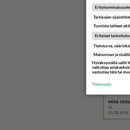
Sinulle m
Erityisominaisuude
Kohtaamme jä
Tarkkojen sijaintiti
04.08.2026 
Tunnista laitteet akt
Miia Heik
Erityiset tarkoituks
04.08.2026 
Tietoturva, väärink
Mitä usko
Mainonnan ja sisäll
😇
Hyväksymällä sallit t
04.08.2026 
vaikuttaa asiakaskoke
vastustaa tätä tai mu
Voiko mei
Koskaan par
Tietosuoja
05.08.2026 
Mitä töit
😅
05.08.2026 