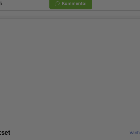
ä
Kommentoi
kset
Vanh