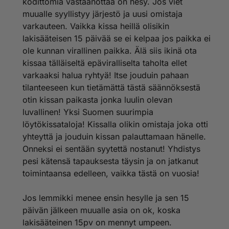
kodittomia vastaanottaa on hesy. Jos viet
muualle syyllistyy järjestö ja uusi omistaja
Paitsi, kun tapahtuu tällaista. Pienet kissat maksoivat
hengellään hesyläisten silmien avautumisen.
varkauteen. Vaikka kissa heillä olisikin
lakisääteisen 15 päivää se ei kelpaa jos paikka ei
Älkää lahjoittako sinne enää penniäkään. Hesyltä jäi
ole kunnan virallinen paikka. Älä siis ikinä ota
viime ja edellisenä vuonna satojatuhansia euroja
kissaa tälläiseltä epäviralliselta taholta ellet
lahjoitusrahaa käyttämättä. Tiedot ovat julkisia ja ne
varkaaksi halua ryhtyä! Itse jouduin pahaan
voi tarkistaa yhdistyksen tilinpäätöksestä.
Vapaaehtoinen käytännön eläinsuojelutyö tehdään
tilanteeseen kun tietämättä tästä säännöksestä
nykyään ihan muualla kuin Hesyssä, pienissä
otin kissan paikasta jonka luulin olevan
yhdistyksissä pk-seudulla ja muualla, yksityisten
luvallinen! Yksi Suomen suurimpia
toimesta ja yhdistyksissä jotka eivät saa mitään
löytökissataloja! Kissalla olikin omistaja joka otti
avustuksia.
yhteyttä ja jouduin kissan palauttamaan hänelle.
http://www.freewebs.com/kodittomiakissoja/
Onneksi ei sentään syytettä nostanut! Yhdistys
http://rekkurescue.com/
pesi kätensä tapauksesta täysin ja on jatkanut
http://www.pelastetaankissat24.com/
toimintaansa edelleen, vaikka tästä on vuosia!
http://www.sey.fi/sey/paikallisyhdistykset/pk-esy
Jos lemmikki menee ensin hesylle ja sen 15
päivän jälkeen muualle asia on ok, koska
lakisääteinen 15pv on mennyt umpeen.