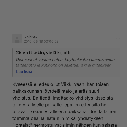
lakikissa
2010-08-19 00:00:52
Jäsen itsekin, vielä
kirjoitti:
Olet saanut väärää tietoa. Löytöeläinten omatoiminen
talteenotto ja kotihoito on sallittua, laki ei mitenkään
velvoita viemään niitä kunnalliseen
Lue lisää
talteenottopaikkaan. Olen itse varmistanut asian
Eviran (Elintarviketurvallisuusvirasto) juristeilta.
Kyseessä ei edes ollut Viikki vaan ihan toisen
paikkakunnan löytöeläintalo ja eräs suuri
Mutta: On minullekin sanottu kunnallisesta
yhdistys. En tiedä ilmottaako yhdistys kissoista
talteenottopaikasta, että löytämäni kissa on vietävä
tälle viralliselle paikalle, epäilen ettei sillä he
sinne, että sitä ei saa pitää kotona. Tällaista tietoa
levittää ainakin Viikin löytöeläintalo.
pitävät itseään virallisena paikkana. Jos tälläinen
Talteenottopaikoilla ei kuitenkaan siis lain mukaan ole
toiminta olisi laillista niin miksi yhdistyksen
mitään oikeutta vaatia löytöeläimiä toimitettavaksi
"johtajat" hermostuivat silmin nähden kun asiasta