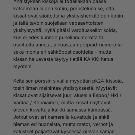
Yhdistyksen kissoja ei todellakaan pääse
katsomaan niiden kotiin, perusteluna se, että
kissat ovat sijoitettuina yksityishenkilöiden kotiin
ja tällä tavoin suojellaan vapaaehtoisten
yksityisyyttä. Kyllä pitäisi varoituskellot soida,
kun ei edes kunnon puhelinnumeroita tai
osoitteita anneta, ainoastaan prepaid-numeroita
sekä monia eri sähköpostiosoitteita - mutta
kissan haluavasta täytyy tietää KAIKKI hetua
myöten!
Keltaisen pörssin sivuilla myydään pk24-kissoja,
tosin ilman mainintaa yhdistyksestä. Myytävät
kissat ovat sijaitsevat juuri alueella Espoo/ Hki /
Vantaa / Kauniainen, mutta kissat näyttävät
olevan kuvattuja kaikki samassa kämpässä.
Jotkut ovat eri kameralla kuvattuja ja ehkä
hieman eri huoneista, mutta matot, verhot ja
kalusteet paljastavat kyseessä olevan saman