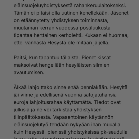
eläinsuojeluyhdistyksestä rahankeruulaitokseksi.
Tämän ei pitäisi olla uutinen kenellekään. Jäsenet
on etäännytetty yhdistyksen toiminnasta,
muutaman kerran vuodessa postiluukusta
tipahtaa herttainen kerholehti. Kukaan ei huomaa,
ettei vanhasta Hesystä ole mitään jäljellä.
Paitsi, kun tapahtuu tällaista. Pienet kissat
maksoivat hengellään hesyläisten silmien
avautumisen.
Älkää lahjoittako sinne enää penniäkään. Hesyltä
jäi viime ja edellisenä vuonna satojatuhansia
euroja lahjoitusrahaa käyttämättä. Tiedot ovat
julkisia ja ne voi tarkistaa yhdistyksen
tilinpäätöksestä. Vapaaehtoinen käytännön
eläinsuojelutyö tehdään nykyään ihan muualla
kuin Hesyssä, pienissä yhdistyksissä pk-seudulla