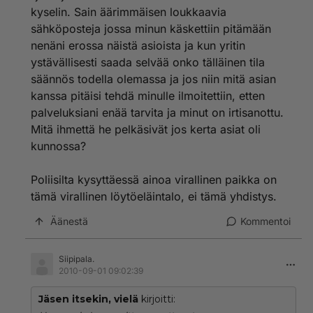
tiloihinsa.
kyselin. Sain äärimmäisen loukkaavia
sähköposteja jossa minun käskettiin pitämään
Löytökissan talteenottaja voi siis vallan hyvin toimia
siten kuin tiedän useiden pienten
nenäni erossa näistä asioista ja kun yritin
eläinsuojeluyhdistysten ja yksityisten eläinrakkaiden
ystävällisesti saada selvää onko tälläinen tila
ihmisten tekevän: Ilmoittaa eläimestä kunnalliseen
säännös todella olemassa ja jos niin mitä asian
talteenottopaikkaan (ja mielellään myös lähikuntiin,
kanssa pitäisi tehdä minulle ilmoitettiin, etten
sillä kissat voivat liikkua kesällä kauaksikin), nettiin
palveluksiani enää tarvita ja minut on irtisanottu.
(www.karkurit.fi ym.) ja kauppojen ym. ilmoitustaululle.
Sen jälkeen hoitaa eläintä yhdistyksen tiloissa tai
Mitä ihmettä he pelkäsivät jos kerta asiat oli
kotonaan maksaen sen tarvitseman lääkärinhoidon. Ja
kunnossa?
lopulta etsii sile huolellisten haastattelujen pohjalta
uuden kodin.
Poliisilta kysyttäessä ainoa virallinen paikka on
tämä virallinen löytöeläintalo, ei tämä yhdistys.
Jos eläimen omistaja myöhemmin löytää lemmikkinsä
luovutettuna uuteen kotiin yksityisestä hoitopaikasta,
Äänestä
Kommentoi
tulee lakinäkökulmasta selvitettäväksi lähinnä se, onko
hän aktiivisesti etsinyt eläintään (jos ei, kyseessä on
heitteillejättö, joka on rikos) ja onko hänellä ollut
Siipipala.
mahdollisuus saada tieto sen olinpaikasta. Omistajalta
2010-09-01 09:02:39
voi odottaa ainakin, että tekee eläimestä ilmoituksen
viralliseen talteenottopaikkaan.
Jäsen itsekin, vielä
kirjoitti: