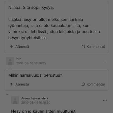
Niinpä. Sitä sopii kysyä.
Lisäksi hesy on ollut melkoisen hankala
työnantaja, sillä ei ole kauaakaan siitä, kun
viimeksi oli lehdissä juttua kiistoista ja puutteista
hesyn työyhteisössä.
Äänestä
Kommentoi
???
2010-08-16 08:30:15
Mihin harhaluulosi perustuu?
Äänestä
Kommentoi
Jäsen itsekin, vielä
2010-08-16 10:19:50
Hesy on jo kauan sitten muuttunut