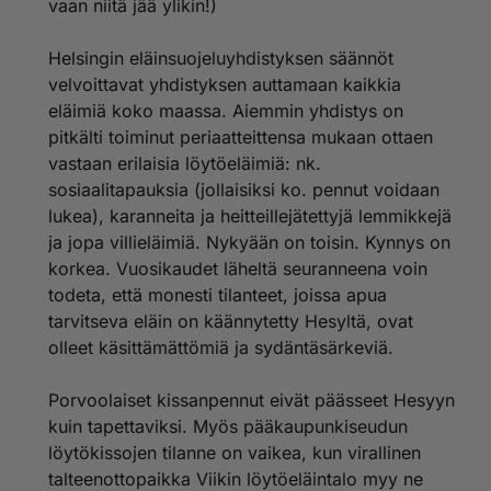
vaan niitä jää ylikin!)
Helsingin eläinsuojeluyhdistyksen säännöt
velvoittavat yhdistyksen auttamaan kaikkia
eläimiä koko maassa. Aiemmin yhdistys on
pitkälti toiminut periaatteittensa mukaan ottaen
vastaan erilaisia löytöeläimiä: nk.
sosiaalitapauksia (jollaisiksi ko. pennut voidaan
lukea), karanneita ja heitteillejätettyjä lemmikkejä
ja jopa villieläimiä. Nykyään on toisin. Kynnys on
korkea. Vuosikaudet läheltä seuranneena voin
todeta, että monesti tilanteet, joissa apua
tarvitseva eläin on käännytetty Hesyltä, ovat
olleet käsittämättömiä ja sydäntäsärkeviä.
Porvoolaiset kissanpennut eivät päässeet Hesyyn
kuin tapettaviksi. Myös pääkaupunkiseudun
löytökissojen tilanne on vaikea, kun virallinen
talteenottopaikka Viikin löytöeläintalo myy ne