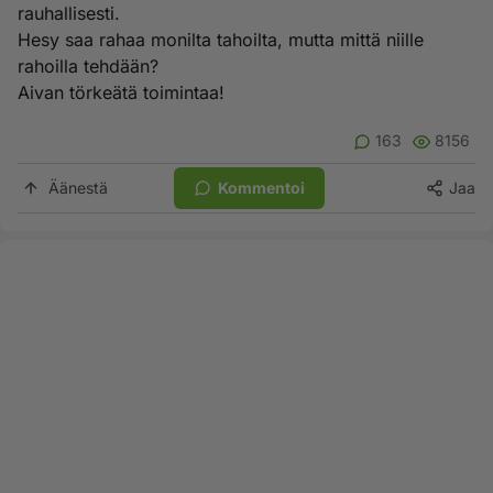
rauhallisesti.
Hesy saa rahaa monilta tahoilta, mutta mittä niille
rahoilla tehdään?
Aivan törkeätä toimintaa!
163
8156
Äänestä
Kommentoi
Jaa