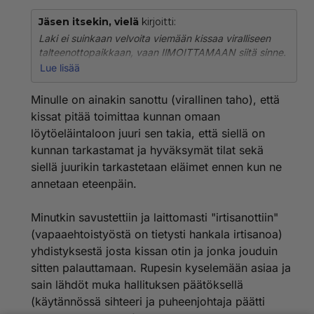
Jäsen itsekin, vielä
kirjoitti:
Laki ei suinkaan velvoita viemään kissaa viralliseen
talteenottopaikkaan, vaan IlMOITTAMAAN siitä sinne.
Löytöeläinten omatoiminen talteenotto on sallittua.
Lue lisää
Esimerkiksi yksityinen kansalainen voi aivan hyvin
ottaa talteen löytöeläimen ja hoitaa sitä kotonaan,
Minulle on ainakin sanottu (virallinen taho), että
kunhan vain ilmoittaa siitä viralliseen
kissat pitää toimittaa kunnan omaan
talteenottopaikkaan. Ilmoittaminen sinne on tärkeää,
löytöeläintaloon juuri sen takia, että siellä on
jotta omistaja osaa hakea lemmikkiään. Monilla
kunnan tarkastamat ja hyväksymät tilat sekä
talteenottopaikoilla on nykyään kuvallinen ilmoitustaulu
netissä. Tietenkin talteenottajan on hyvä myös laittaa
siellä juurikin tarkastetaan eläimet ennen kun ne
ilmoituksia nettiin (www.karkurit.fi ym.) ja kauppojen
annetaan eteenpäin.
ilmoitustauluille. Kun kissat liikkuvat kesällä kauaskin,
pitäisi ilmoittaa myös lähikuntien talteenottopaikkoihin.
Minutkin savustettiin ja laittomasti "irtisanottiin"
(vapaaehtoistyöstä on tietysti hankala irtisanoa)
Jotkut talteenottopaikat tosin antavat asiasta hieman
harhaanjohtavaa kuvaa. Ehkäpä siksi, että
yhdistyksestä josta kissan otin ja jonka jouduin
löytöeläinten myynti on niille bisnestä. Kun kunta ei
sitten palauttamaan. Rupesin kyselemään asiaa ja
yleensäi velvoita talteenottopaikkaa antamaan kissoille
sain lähdöt muka hallituksen päätöksellä
lääkärinhoitoa tai streriloimaan niitä, vaan vain lähinnä
(käytännössä sihteeri ja puheenjohtaja päätti
vain säilyttämään ne lain vaatimat 15 vrk, ovat kissasta