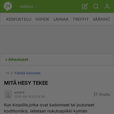
Valikko
KESKUSTELU
VIIHDE
LAINAA
TREFFIT
SÄÄNNÖT
Aihealueet
Yleistä kissoista
MITÄ HESY TEKEE
yozara
Ilmoita
2010-08-16 02:54:56
Kun kissoille,jotka ovat kadonneet tai joutuneet
kodittomiksi, laitetaan nukutuspiikki kylmän