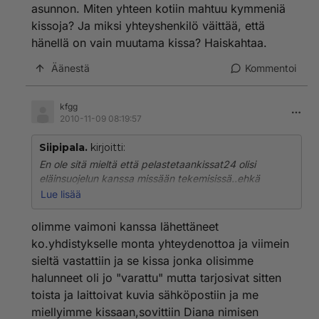
asunnon. Miten yhteen kotiin mahtuu kymmeniä
kissoja? Ja miksi yhteyshenkilö väittää, että
hänellä on vain muutama kissa? Haiskahtaa.
Äänestä
Kommentoi
kfgg
2010-11-09 08:19:57
Siipipala.
kirjoitti:
En ole sitä mieltä että pelastetaankissat24 olisi
eläinsuojelun kanssa missään tekemisissä..ehkä
toisena puolena, pahimmillaan pentutehtaana.
Lue lisää
Tiedän oman yhteydenottoni lisäksi pari muuta
olimme vaimoni kanssa lähettäneet
kauppaa jotka on menneet pipariksi myyjän
ko.yhdistykselle monta yhteydenottoa ja viimein
pakkomielteisen kyselyn/syyllistämisen, sairaiden ja
sieltä vastattiin ja se kissa jonka olisimme
arkojen kissojen välittämisen ja kyttäämisen takia.
halunneet oli jo "varattu" mutta tarjosivat sitten
Minulle ei aikoinan suostunut pentua myymään koska
toista ja laittoivat kuvia sähköpostiin ja me
olen niin "vaarallisessa iässä ja teen kuitenkin lapsia"
miellyimme kissaan,sovittiin Diana nimisen