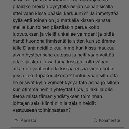
laisinkaan :(
pitäisikö meidän pysytellä neljän seinän sisällä
ettei vaan kissa pääsisi karkuun??? Ja ihmetyttää
kyllä että toinen on jo matkalla kissan kanssa
meille kun toinen päättääkin perua koko
luovutuksen ja viellä uhkailee vaimoani ja pitää
häntä huonona ihmisenä! ja sitten kun soitimme
tälle Diana neidille kuulimme kun kissa maukuu
aivan hysteerisenä autossa ja neiti vaan väittää
että sijaiskoti jossa tämä kissa oli ollu vähän
aikaa oli vaatinut että kissaa ei saa viedä kotiin
jossa joku tupakoi ulkona ? tuntuu vaan siltä että
he olisivat kyllä voineet kysyä tätä asiaa jo silloin
kun otimme heihin yhteyttä!!! jos jollakulla olisi
tietoa mistä tämän yhdistyksen toiminnan
johtajan saisi kiinni niin laittaisin heidät
vastuuseen toiminnastaan?
Äänestä
Kommentoi