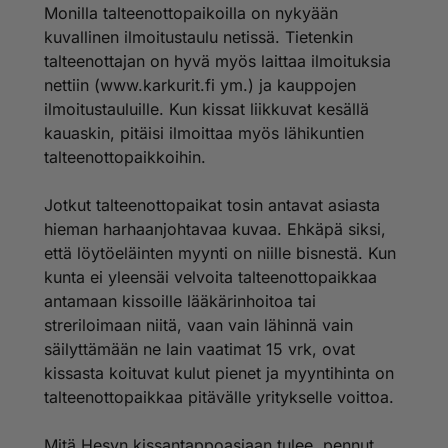
vuosia!
Monilla talteenottopaikoilla on nykyään
kuvallinen ilmoitustaulu netissä. Tietenkin
Jos lemmikki menee ensin hesylle ja sen 15 päivän
talteenottajan on hyvä myös laittaa ilmoituksia
jälkeen muualle asia on ok, koska lakisääteinen 15pv
nettiin (www.karkurit.fi ym.) ja kauppojen
on mennyt umpeen.
ilmoitustauluille. Kun kissat liikkuvat kesällä
kauaskin, pitäisi ilmoittaa myös lähikuntien
talteenottopaikkoihin.
Jotkut talteenottopaikat tosin antavat asiasta
hieman harhaanjohtavaa kuvaa. Ehkäpä siksi,
että löytöeläinten myynti on niille bisnestä. Kun
kunta ei yleensäi velvoita talteenottopaikkaa
antamaan kissoille lääkärinhoitoa tai
streriloimaan niitä, vaan vain lähinnä vain
säilyttämään ne lain vaatimat 15 vrk, ovat
kissasta koituvat kulut pienet ja myyntihinta on
talteenottopaikkaa pitävälle yritykselle voittoa.
Mitä Hesyn kissantappoasiaan tulee, pennut