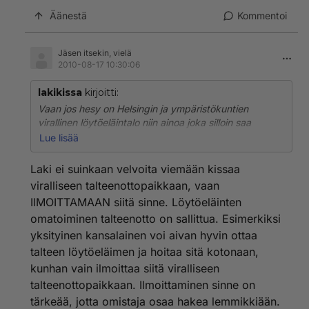
Äänestä
Kommentoi
Jäsen itsekin, vielä
2010-08-17 10:30:06
lakikissa
kirjoitti:
Vaan jos hesy on Helsingin ja ympäristökuntien
virallinen löytöeläintalo niin ainoa joka silloin saa
kodittomia vastaanottaa on hesy. Jos viet muualle
Lue lisää
syyllistyy järjestö ja uusi omistaja varkauteen. Vaikka
kissa heillä olisikin lakisääteisen 15 päivää se ei kelpaa
Laki ei suinkaan velvoita viemään kissaa
jos paikka ei ole kunnan virallinen paikka. Älä siis ikinä
viralliseen talteenottopaikkaan, vaan
ota kissaa tälläiseltä epäviralliselta taholta ellet
IlMOITTAMAAN siitä sinne. Löytöeläinten
varkaaksi halua ryhtyä! Itse jouduin pahaan
omatoiminen talteenotto on sallittua. Esimerkiksi
tilanteeseen kun tietämättä tästä säännöksestä otin
kissan paikasta jonka luulin olevan luvallinen! Yksi
yksityinen kansalainen voi aivan hyvin ottaa
Suomen suurimpia löytökissataloja! Kissalla olikin
talteen löytöeläimen ja hoitaa sitä kotonaan,
omistaja joka otti yhteyttä ja jouduin kissan
kunhan vain ilmoittaa siitä viralliseen
palauttamaan hänelle. Onneksi ei sentään syytettä
talteenottopaikkaan. Ilmoittaminen sinne on
nostanut! Yhdistys pesi kätensä tapauksesta täysin ja
tärkeää, jotta omistaja osaa hakea lemmikkiään.
on jatkanut toimintaansa edelleen, vaikka tästä on