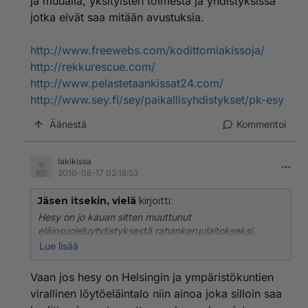
ja muualla, yksityisten toimesta ja yhdistyksissä
jotka eivät saa mitään avustuksia.
http://www.freewebs.com/kodittomiakissoja/
http://rekkurescue.com/
http://www.pelastetaankissat24.com/
http://www.sey.fi/sey/paikallisyhdistykset/pk-esy
Äänestä
Kommentoi
lakikissa
2010-08-17 02:18:53
Jäsen itsekin, vielä
kirjoitti:
Hesy on jo kauan sitten muuttunut
eläinsuojeluyhdistyksestä rahankeruulaitokseksi.
Tämän ei pitäisi olla uutinen kenellekään. Jäsenet on
Lue lisää
etäännytetty yhdistyksen toiminnasta, muutaman
kerran vuodessa postiluukusta tipahtaa herttainen
Vaan jos hesy on Helsingin ja ympäristökuntien
kerholehti. Kukaan ei huomaa, ettei vanhasta Hesystä
virallinen löytöeläintalo niin ainoa joka silloin saa
ole mitään jäljellä.