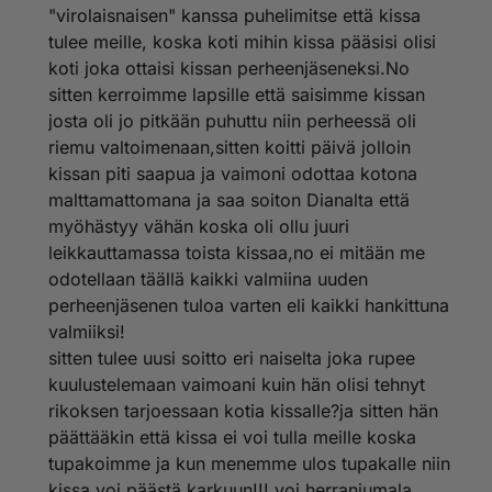
(WTF? olen 27 eikä lisääntyminen ole suunnitelmissa
"virolaisnaisen" kanssa puhelimitse että kissa
vielä pitkään aikaan tai koskaan..) Kaikkea muutakin
tulee meille, koska koti mihin kissa pääsisi olisi
kuraa sain puhelimessa kuulla.
koti joka ottaisi kissan perheenjäseneksi.No
Kaverin tapauksessa pentua ei edes päässyt
sitten kerroimme lapsille että saisimme kissan
katsomaan, se tuotiin kotia. Pennulla oli Giardia, sekä
josta oli jo pitkään puhuttu niin perheessä oli
korvapunkki, lisaksi kaverini epäili kissaa kuukautta
riemu valtoimenaan,sitten koitti päivä jolloin
paria vanhemmaksi kun alunperin oli sanottu. Pentu oli
kissan piti saapua ja vaimoni odottaa kotona
niin arka ja sairas että ystäväni otti eläinlääkärin lisäksi
malttamattomana ja saa soiton Dianalta että
yhteyden paikkaan josta kissa tuotiin. Nainen syytti
uutta omistajaa taudeista ja koska kissa oli jostain
myöhästyy vähän koska oli ollu juuri
ihme syystä koeajalla niin nainen tuli hakemaan kissan
leikkauttamassa toista kissaa,no ei mitään me
pois tätä ennen nainen soitteli usein, huusi ja haukkui
odotellaan täällä kaikki valmiina uuden
puhelimessa.
perheenjäsenen tuloa varten eli kaikki hankittuna
valmiiksi!
Nainen ilmoittelee pennuista mm. keltaisessa pörssissä
jossa kissan hinta n aina 100 ja paikkana yleensä
sitten tulee uusi soitto eri naiselta joka rupee
Espoo tai helsinki TAI Kauniainen.
kuulustelemaan vaimoani kuin hän olisi tehnyt
rikoksen tarjoessaan kotia kissalle?ja sitten hän
Jostain syystä pentua ( Josta aikoinaan olin
päättääkin että kissa ei voi tulla meille koska
kiinnostunut) myydään edelleen samoilla kuvilla ja
tupakoimme ja kun menemme ulos tupakalle niin
PENTUNA vaikka tästä onkin hieman yli vuosi.
Ilmeisesti tämän majatalon kissat eivät vanhene
kissa voi päästä karkuun!!! voi herranjumala