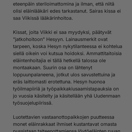
eteenpäin steriloimattomina ja ilman, että niitä
olisi eläinlääkäri edes tarkastanut. Sairas kissa ei
saa Viikissä lääkärinhoitoa.
Kissat, joita Viikki ei saa myydyksi, päätyvät
"jatkohoitoon" Hesyyn. Lainausmerkit ovat
tarpeen, koska Hesyn nykytilanteessa ei kohtelua
siellä oikein voi kutsua hoidoksi. Ammattitaitoisia
eläintenhoitajia ei tällä hetkellä talossa ole
montaakaan. Suurin osa on lähtenyt
loppuunpalaneena, jotkut ulos savustettuina ja
eräs laittomasti erotettuna. Hesyn huonoa
työilmapiiriä ja työpaikkakiusaamistapauksia on
jo vuosia käsitelty ja käsitellään yhä Uudenmaan
työsuojelupiirissä.
Luotettavien vastaanottopaikkojen puutteessa
monet eläinrakkaat ihmiset kustantavat omasta
pussistaan talteenottamiensa löytöeläinten ruuan,