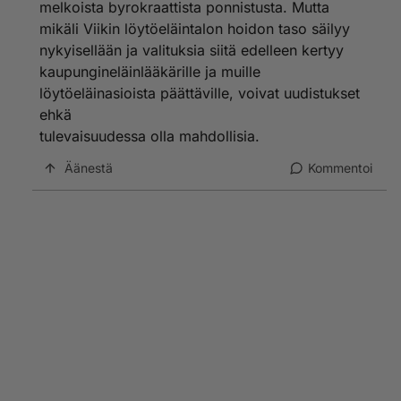
melkoista byrokraattista ponnistusta. Mutta
mikäli Viikin löytöeläintalon hoidon taso säilyy
nykyisellään ja valituksia siitä edelleen kertyy
kaupungineläinlääkärille ja muille
löytöeläinasioista päättäville, voivat uudistukset
ehkä
tulevaisuudessa olla mahdollisia.
Äänestä
Kommentoi