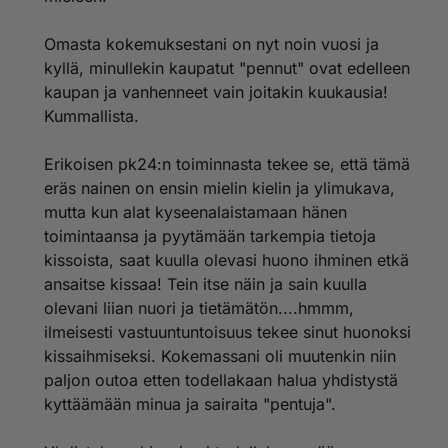
Kaverin tapauksessa pentua ei edes päässyt
katsomaan, se tuotiin kotia. Pennulla oli Giardia, sekä
Omasta kokemuksestani on nyt noin vuosi ja
korvapunkki, lisaksi kaverini epäili kissaa kuukautta
kyllä, minullekin kaupatut "pennut" ovat edelleen
paria vanhemmaksi kun alunperin oli sanottu. Pentu oli
kaupan ja vanhenneet vain joitakin kuukausia!
niin arka ja sairas että ystäväni otti eläinlääkärin lisäksi
Kummallista.
yhteyden paikkaan josta kissa tuotiin. Nainen syytti
uutta omistajaa taudeista ja koska kissa oli jostain
ihme syystä koeajalla niin nainen tuli hakemaan kissan
Erikoisen pk24:n toiminnasta tekee se, että tämä
pois tätä ennen nainen soitteli usein, huusi ja haukkui
eräs nainen on ensin mielin kielin ja ylimukava,
puhelimessa.
mutta kun alat kyseenalaistamaan hänen
toimintaansa ja pyytämään tarkempia tietoja
Nainen ilmoittelee pennuista mm. keltaisessa pörssissä
jossa kissan hinta n aina 100 ja paikkana yleensä
kissoista, saat kuulla olevasi huono ihminen etkä
Espoo tai helsinki TAI Kauniainen.
ansaitse kissaa! Tein itse näin ja sain kuulla
olevani liian nuori ja tietämätön....hmmm,
Jostain syystä pentua ( Josta aikoinaan olin
ilmeisesti vastuuntuntoisuus tekee sinut huonoksi
kiinnostunut) myydään edelleen samoilla kuvilla ja
kissaihmiseksi. Kokemassani oli muutenkin niin
PENTUNA vaikka tästä onkin hieman yli vuosi.
Ilmeisesti tämän majatalon kissat eivät vanhene
paljon outoa etten todellakaan halua yhdistystä
laisinkaan :(
kyttäämään minua ja sairaita "pentuja".