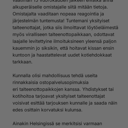
vaatiman 15 vuorokauden jälkeen eivätkä anna
alkuperäiselle omistajalle siitä mitään tietoja.
Omistajalta vaaditaan nopeaa reagointia ja
järjestelmän tuntemusta! Tuntemani yksityiset
talteenottajat, jotka siis ilmoittavat löytöeläimestä
myös viralliseen talteenottopaikkaan, odottavat
laajalle levitettyine ilmoituksineen yleensä paljon
kauemmin jo siksikin, että hoitavat kissan ensin
kuntoon ja haastattelevat uudet kotiehdokkaat
tarkkaan.
Kunnalla olisi mahdollisuus tehdä useita
rinnakkaisia ostopalvelusopimuksia
eri talteenottopaikkojen kanssa. Yhdistykset tai
kotihoitoa tarjoavat yksityiset talteenottajat
voisivat esittää tarjouksen kunnalle ja saada näin
edes osittain korvatuksi kulunsa.
Ainakin Helsingissä se merkitsisi varmaan