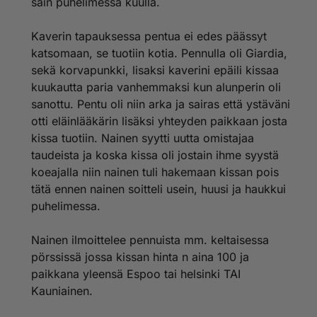
sain puhelimessa kuulla.
löytöeläintalon hoidon taso säilyy nykyisellään ja
http://www.pelastetaankissat24.com/
valituksia siitä edelleen kertyy kaupungineläinlääkärille
http://www.sey.fi/sey/paikallisyhdistykset/pk-esy
ja muille löytöeläinasioista päättäville, voivat
Kaverin tapauksessa pentua ei edes päässyt
uudistukset ehkä
katsomaan, se tuotiin kotia. Pennulla oli Giardia,
tulevaisuudessa olla mahdollisia.
sekä korvapunkki, lisaksi kaverini epäili kissaa
kuukautta paria vanhemmaksi kun alunperin oli
sanottu. Pentu oli niin arka ja sairas että ystäväni
otti eläinlääkärin lisäksi yhteyden paikkaan josta
kissa tuotiin. Nainen syytti uutta omistajaa
taudeista ja koska kissa oli jostain ihme syystä
koeajalla niin nainen tuli hakemaan kissan pois
tätä ennen nainen soitteli usein, huusi ja haukkui
puhelimessa.
Nainen ilmoittelee pennuista mm. keltaisessa
pörssissä jossa kissan hinta n aina 100 ja
paikkana yleensä Espoo tai helsinki TAI
Kauniainen.