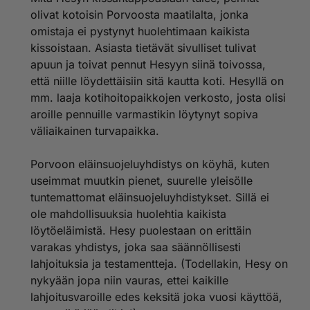
olivat kotoisin Porvoosta maatilalta, jonka
omistaja ei pystynyt huolehtimaan kaikista
kissoistaan. Asiasta tietävät sivulliset tulivat
apuun ja toivat pennut Hesyyn siinä toivossa,
että niille löydettäisiin sitä kautta koti. Hesyllä on
mm. laaja kotihoitopaikkojen verkosto, josta olisi
aroille pennuille varmastikin löytynyt sopiva
väliaikainen turvapaikka.
Porvoon eläinsuojeluyhdistys on köyhä, kuten
useimmat muutkin pienet, suurelle yleisölle
tuntemattomat eläinsuojeluyhdistykset. Sillä ei
ole mahdollisuuksia huolehtia kaikista
löytöeläimistä. Hesy puolestaan on erittäin
varakas yhdistys, joka saa säännöllisesti
lahjoituksia ja testamentteja. (Todellakin, Hesy on
nykyään jopa niin vauras, ettei kaikille
lahjoitusvaroille edes keksitä joka vuosi käyttöä,