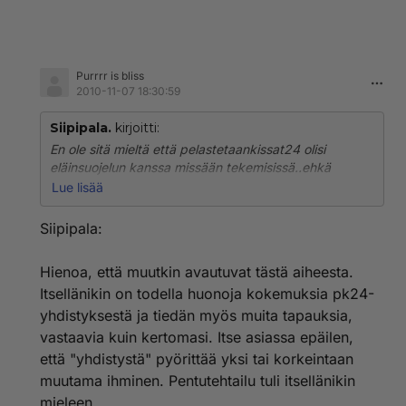
Purrrr is bliss
2010-11-07 18:30:59
Siipipala.
kirjoitti:
En ole sitä mieltä että pelastetaankissat24 olisi
eläinsuojelun kanssa missään tekemisissä..ehkä
toisena puolena, pahimmillaan pentutehtaana.
Lue lisää
Tiedän oman yhteydenottoni lisäksi pari muuta
Siipipala:
kauppaa jotka on menneet pipariksi myyjän
pakkomielteisen kyselyn/syyllistämisen, sairaiden ja
Hienoa, että muutkin avautuvat tästä aiheesta.
arkojen kissojen välittämisen ja kyttäämisen takia.
Itsellänikin on todella huonoja kokemuksia pk24-
Minulle ei aikoinan suostunut pentua myymään koska
yhdistyksestä ja tiedän myös muita tapauksia,
olen niin "vaarallisessa iässä ja teen kuitenkin lapsia"
vastaavia kuin kertomasi. Itse asiassa epäilen,
(WTF? olen 27 eikä lisääntyminen ole suunnitelmissa
että "yhdistystä" pyörittää yksi tai korkeintaan
vielä pitkään aikaan tai koskaan..) Kaikkea muutakin
muutama ihminen. Pentutehtailu tuli itsellänikin
kuraa sain puhelimessa kuulla.
mieleen.