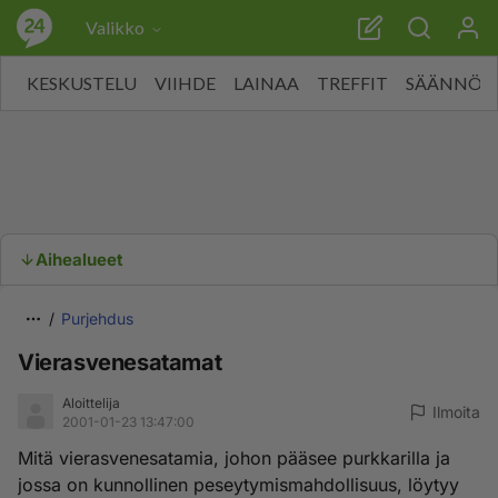
Valikko
KESKUSTELU
VIIHDE
LAINAA
TREFFIT
SÄÄNNÖT
Aihealueet
Purjehdus
Vierasvenesatamat
Aloittelija
Ilmoita
2001-01-23 13:47:00
Mitä vierasvenesatamia, johon pääsee purkkarilla ja
jossa on kunnollinen peseytymismahdollisuus, löytyy