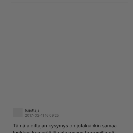
tuijottaja
2017-02-11 16:09:25
Tämä aloittajan kysymys on jotakuinkin samaa
luokkaa kun eräällä valokuvaus foorumilla oli