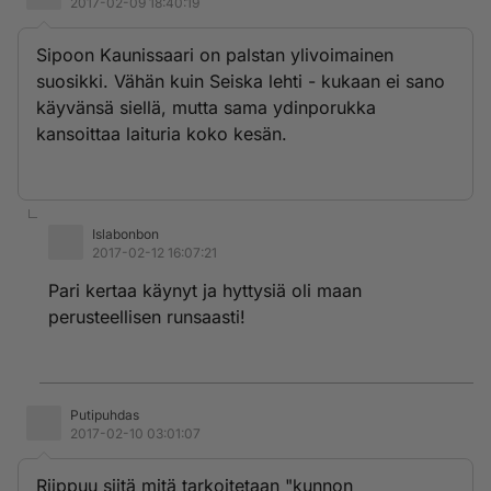
2017-02-09 18:40:19
Sipoon Kaunissaari on palstan ylivoimainen
suosikki. Vähän kuin Seiska lehti - kukaan ei sano
käyvänsä siellä, mutta sama ydinporukka
kansoittaa laituria koko kesän.
Islabonbon
2017-02-12 16:07:21
Pari kertaa käynyt ja hyttysiä oli maan
perusteellisen runsaasti!
Putipuhdas
2017-02-10 03:01:07
Riippuu siitä mitä tarkoitetaan "kunnon