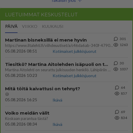
Takaisin ylös
LUETUIMMAT KESKUSTELUT
PÄIVÄ
VIIKKO
KUUKAUSI
301
Martinan bisneksillä ei mene hyvin
1263
https://www.iltalehti.fi/viihdeuutiset/a/c46da6ab-340f-4790-aaa7-0865eed2336 Yrityksen konkurssihakemus on tullut kärä
05.08.2026 08:51
Kotimaiset julkkisjuorut
30
Tiesitkö? Martina Aitolehden isäpuoli on tämä suosittu laulaja
1037
Martina Aitolehti on seurattu julkisuuden henkilö. Lähipiiriin mahtuu muitakin tunnettuja henkilöitä. Tiesitkö, että Ma
05.08.2026 10:23
Kotimaiset julkkisjuorut
64
Mitä töitä kaivattusi on tehnyt?
857
😅
05.08.2026 16:25
Ikävä
69
Voiko meidän välit
834
Koskaan parantua tästä?
05.08.2026 08:34
Ikävä