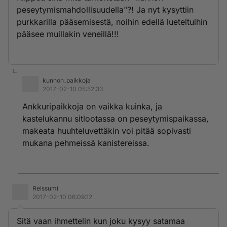
peseytymismahdollisuudella"?! Ja nyt kysyttiin
purkkarilla pääsemisestä, noihin edellä lueteltuihin
pääsee muillakin veneillä!!!
kunnon_paikkoja
2017-02-10 05:52:33
Ankkuripaikkoja on vaikka kuinka, ja
kastelukannu sitlootassa on peseytymispaikassa,
makeata huuhteluvettäkin voi pitää sopivasti
mukana pehmeissä kanistereissa.
Reissumi
2017-02-10 06:09:12
Sitä vaan ihmettelin kun joku kysyy satamaa