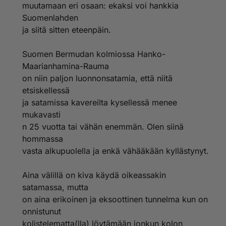
muutamaan eri osaan: ekaksi voi hankkia
Suomenlahden
ja siitä sitten eteenpäin.
Suomen Bermudan kolmiossa Hanko-
Maarianhamina-Rauma
on niin paljon luonnonsatamia, että niitä
etsiskellessä
ja satamissa kavereilta kysellessä menee
mukavasti
n 25 vuotta tai vähän enemmän. Olen siinä
hommassa
vasta alkupuolella ja enkä vähääkään kyllästynyt.
Aina välillä on kiva käydä oikeassakin
satamassa, mutta
on aina erikoinen ja eksoottinen tunnelma kun on
onnistunut
kolistelematta(lla) löytämään jonkun kolon