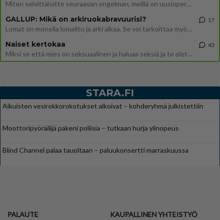
Miten selvittäisitte seuraavan ongelman, meillä on uusioperhe, minulla teini-ikäiset lapset ja puolisolla aikuiset, jotk
GALLUP: Mikä on arkiruokabravuurisi?
17
Lomat on monella lomailtu ja arki alkaa. Se voi tarkoittaa myös sitä, että grillailut on grillattu ja palataan arjen ruo
Naiset kertokaa
43
Miksi se että mies on seksuaalinen ja haluaa seksiä ja te olette hänen mielestänne haluttava on vastenmielistä? Mikä sii
STARA.FI
Aikuisten vesirokkorokotukset alkoivat – kohderyhmä julkistettiin
Moottoripyöräilijä pakeni poliisia – tutkaan hurja ylinopeus
Blind Channel palaa tauoltaan – paluukonsertti marraskuussa
PALAUTE
KAUPALLINEN YHTEISTYÖ