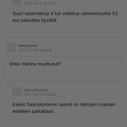
2017-02-12 18:31:31
Suuri satamakirja 3 tuli ostettua venemessuilta 53
eur.vaikuttaa hyvältä.
historysailor
2017-02-09 07:53:19
Onko tilanne muuttunut?
I_am_not_a_bot
2017-02-11 17:04:09
Kaikki Saaristomeren saaret on tietojeni mukaan
edelleen paikallaan.