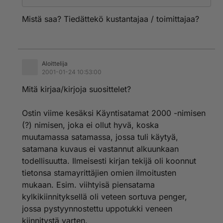
Mistä saa? Tiedättekö kustantajaa / toimittajaa?
Aloittelija
2001-01-24 10:53:00
Mitä kirjaa/kirjoja suosittelet?
Ostin viime kesäksi Käyntisatamat 2000 -nimisen
(?) nimisen, joka ei ollut hyvä, koska
muutamassa satamassa, jossa tuli käytyä,
satamana kuvaus ei vastannut alkuunkaan
todellisuutta. Ilmeisesti kirjan tekijä oli koonnut
tietonsa stamayrittäjien omien ilmoitusten
mukaan. Esim. viihtyisä piensatama
kylkikiinnityksellä oli veteen sortuva penger,
jossa pystyynnostettu uppotukki veneen
kiinnitystä varten.