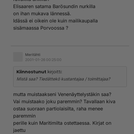
Elisaaren satama Barösundin nurkilla
on ihan mukava lännessä.
Idässä ei oikein ole kuin mailikaupalla
sisämaassa Porvoossa ?
Meritähti
2001-01-26 00:25:00
Kiinnostunut
kirjoitti:
Mistä saa? Tiedättekö kustantajaa / toimittajaa?
mutta muistaakseni Venenäyttelystäkin saa?
Vai muistaako joku paremmin? Tavallaan kiva
ostaa suoraan partiolaisilta, raha menee
paremmin
perille kuin Maritimilta ostettaessa. Kirjat on
jaettu