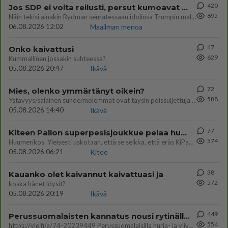
420
Jos SDP ei voita reilusti, persut kumoavat demokratian Suomesta
695
Näin tekisi ainakin Rydman seuratessaan idolinsa Trumpin mallia https://www.is.fi/politiikka/art-2000012187244.html
06.08.2026 12:02
Maailman menoa
47
Onko kaivattusi
629
Kummallinen jossakin suhteessa?
05.08.2026 20:47
Ikävä
72
Mies, olenko ymmärtänyt oikein?
588
Ystävyys/salainen suhde/molemmat ovat täysin poissuljettuja asioita? Nainen
05.08.2026 14:40
Ikävä
77
Kiteen Pallon superpesisjoukkue pelaa huumeiden vaikutuksen alaisena
574
Huumerikos. Yleisesti uskotaan, että se seikka, että eräs KiPan pelaaja kärähtää huumeista, on vain jäävuoren huippu. M
05.08.2026 06:21
Kitee
38
Kauanko olet kaivannut kaivattuasi ja
572
koska hänet löysit?
05.08.2026 20:19
Ikävä
449
Perussuomalaisten kannatus nousi rytinällä Ylen tänään julkaisemassa tuoreimmassa gallup-kyselyssä.
554
https://yle.fi/a/74-20239449 Perussuomalaisilla hurja- ja ylivoimaisesti suurin nousu tässä uudessa Ylen gallupissa. Kyl