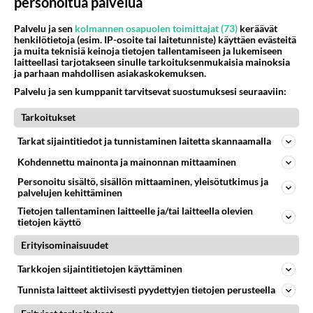
personoitua palvelua
- Loviisa, tosin taitaa olla himpun päälle tuon 100
Palvelu ja sen
kolmannen osapuolen toimittajat (73)
keräävät
km
henkilötietoja (esim. IP-osoite tai laitetunniste) käyttäen evästeitä
- Porvoo
ja muita teknisiä keinoja tietojen tallentamiseen ja lukemiseen
laitteellasi tarjotakseen sinulle tarkoituksenmukaisia mainoksia
- Tallinna, Vergi, Lohusalu
ja parhaan mahdollisen asiakaskokemuksen.
- Pääkaupunkiseudulla sitten nippu
Palvelu ja sen kumppanit tarvitsevat suostumuksesi seuraaviin:
- Dragesviken/Porkala Marin
- Inkoo
Tarkoitukset
- Elisaari
Tarkat sijaintitiedot ja tunnistaminen laitetta skannaamalla
- Jussarö
Kohdennettu mainonta ja mainonnan mittaaminen
- Sommaröstrand, tämä myös taitaa olla sen 100
km ulkopuolella
Personoitu sisältö, sisällön mittaaminen, yleisötutkimus ja
palvelujen kehittäminen
Tietojen tallentaminen laitteelle ja/tai laitteella olevien
tietojen käyttö
Villahousut23
Erityisominaisuudet
2017-02-09 13:01:57
Tarkkojen sijaintitietojen käyttäminen
Sommaröstrandissa katkeaa laiturisähköt
Tunnista laitteet aktiivisesti pyydettyjen tietojen perusteella
22.00...jostain syystä.Mutta hyvät