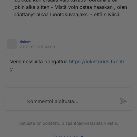
jokin aika sitten - Mistä voin ostaa haaskan , olen
päättänyt alkaa luontokuvaajaksi - että silviisii.
dslcat
2017-02-12 19:41:09
Venemessuilta bongattua
https://lokistories.fi/entr
y
Kommentoi aloitusta...
Ketjusta on poistettu
0
sääntöjenvastaista viestiä.