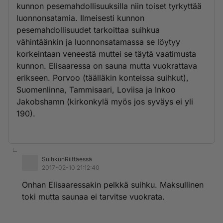
kunnon pesemahdollisuuksilla niin toiset tyrkyttää
luonnonsatamia. Ilmeisesti kunnon
pesemahdollisuudet tarkoittaa suihkua
vähintäänkin ja luonnonsatamassa se löytyy
korkeintaan veneestä muttei se täytä vaatimusta
kunnon. Elisaaressa on sauna mutta vuokrattava
erikseen. Porvoo (täälläkin konteissa suihkut),
Suomenlinna, Tammisaari, Loviisa ja Inkoo
Jakobshamn (kirkonkylä myös jos syväys ei yli
190).
SuihkunRiittäessä
2017-02-10 21:12:40
Onhan Elisaaressakin pelkkä suihku. Maksullinen
toki mutta saunaa ei tarvitse vuokrata.