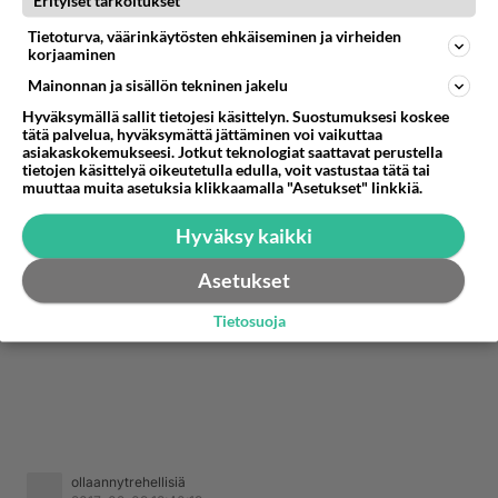
Erityiset tarkoitukset
pesumahdollisuudet siellä on!
Tietoturva, väärinkäytösten ehkäiseminen ja virheiden
korjaaminen
Mainonnan ja sisällön tekninen jakelu
Hyväksymällä sallit tietojesi käsittelyn. Suostumuksesi koskee
tätä palvelua, hyväksymättä jättäminen voi vaikuttaa
asiakaskokemukseesi. Jotkut teknologiat saattavat perustella
tietojen käsittelyä oikeutetulla edulla, voit vastustaa tätä tai
muuttaa muita asetuksia klikkaamalla "Asetukset" linkkiä.
Hyväksy kaikki
Asetukset
Tietosuoja
ollaannytrehellisiä