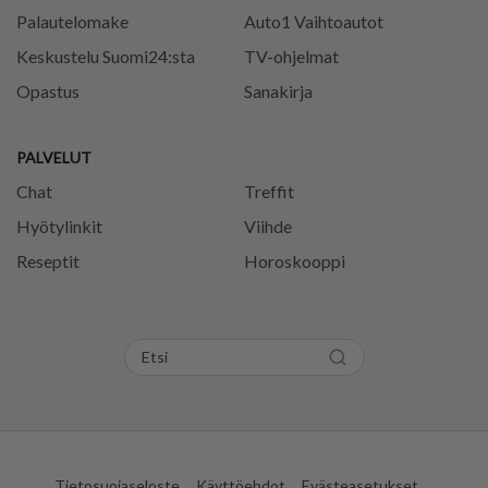
Palautelomake
Auto1 Vaihtoautot
Keskustelu Suomi24:sta
TV-ohjelmat
Opastus
Sanakirja
PALVELUT
Chat
Treffit
Hyötylinkit
Viihde
Reseptit
Horoskooppi
Tietosuojaseloste
Käyttöehdot
Evästeasetukset