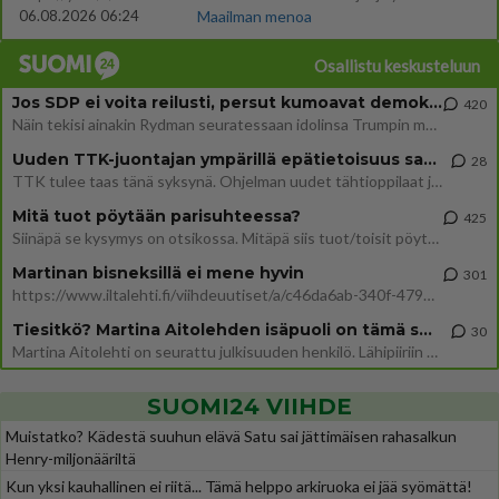
06.08.2026 06:24
Maailman menoa
Osallistu keskusteluun
Jos SDP ei voita reilusti, persut kumoavat demokratian Suomesta
420
Näin tekisi ainakin Rydman seuratessaan idolinsa Trumpin mallia https://www.is.fi/politiikka/art-2000012187244.html
Uuden TTK-juontajan ympärillä epätietoisuus sakenee - Nyt MTV hämmentää soppaa
28
TTK tulee taas tänä syksynä. Ohjelman uudet tähtioppilaat julkistetaan torstaina 6. elokuuta klo 14 alkavassa lehdistö
Mitä tuot pöytään parisuhteessa?
425
Siinäpä se kysymys on otsikossa. Mitäpä siis tuot/toisit pöytään parisuhteessa? Oletko mies vai nainen? Koetko sen mitä
Martinan bisneksillä ei mene hyvin
301
https://www.iltalehti.fi/viihdeuutiset/a/c46da6ab-340f-4790-aaa7-0865eed2336 Yrityksen konkurssihakemus on tullut kärä
Tiesitkö? Martina Aitolehden isäpuoli on tämä suosittu laulaja
30
Martina Aitolehti on seurattu julkisuuden henkilö. Lähipiiriin mahtuu muitakin tunnettuja henkilöitä. Tiesitkö, että Ma
SUOMI24 VIIHDE
Muistatko? Kädestä suuhun elävä Satu sai jättimäisen rahasalkun
Henry-miljonääriltä
Kun yksi kauhallinen ei riitä... Tämä helppo arkiruoka ei jää syömättä!