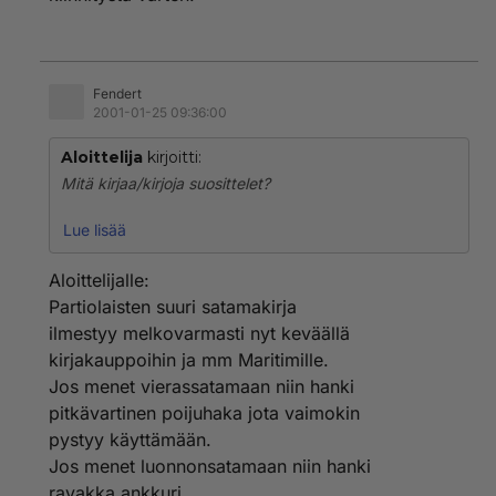
Fendert
2001-01-25 09:36:00
Aloittelija
kirjoitti:
Mitä kirjaa/kirjoja suosittelet?
Ostin viime kesäksi Käyntisatamat 2000 -nimisen (?)
Lue lisää
nimisen, joka ei ollut hyvä, koska muutamassa
satamassa, jossa tuli käytyä, satamana kuvaus ei
Aloittelijalle:
vastannut alkuunkaan todellisuutta. Ilmeisesti kirjan
Partiolaisten suuri satamakirja
tekijä oli koonnut tietonsa stamayrittäjien omien
ilmestyy melkovarmasti nyt keväällä
ilmoitusten mukaan. Esim. viihtyisä piensatama
kirjakauppoihin ja mm Maritimille.
kylkikiinnityksellä oli veteen sortuva penger, jossa
pystyynnostettu uppotukki veneen kiinnitystä varten.
Jos menet vierassatamaan niin hanki
pitkävartinen poijuhaka jota vaimokin
pystyy käyttämään.
Jos menet luonnonsatamaan niin hanki
ravakka ankkuri