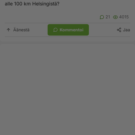
alle 100 km Helsingistä?
21
4015
Äänestä
Kommentoi
Jaa