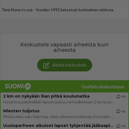
Tänä iltana tv:ssä - Vuoden 1992 katsotuin kotimainen elokuva
Keskustele vapaasti aiheesta kuin
aiheesta
Aloita keskustelu
Osallistu keskusteluun
2 km on nykyään liian pitkä koulumatka
95
Hesarissa päivitellään lapset joutuu nyt kulkemaan 2 km kouluun jösses. Ruostefillarilla tuo matka menee vaikka miten äk
Miesten tuijotus
41
Mutta mies vain tuijottaa, siinä vaiheessa käännän itse pään pois. Mikä juttu? Yleensä jos joku tuijottaa tai katsoo, hä
Uusioperheen aikuiset lapset tyhjentää jääkaapin käydessään
41