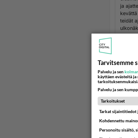
ja ajatt
kevättä 
teidät 
ulkonäk
Lämpimi
Ään
Tarvitsemme s
T
Palvelu ja sen
kolman
käyttäen evästeitä ja
2
tarkoituksenmukaisi
Höpö 
Palvelu ja sen kumpp
edes e
Tarkoitukset
elätte
klo.21
Tarkat sijaintitiedo
Ää
Kohdennettu mainon
Personoitu sisältö, 
s