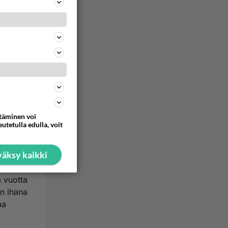
itäen ja
ommentoi
ttäminen voi
utetulla edulla, voit
n kuin
in kun
äksy kaikki
a vuotta
an ihana
aa