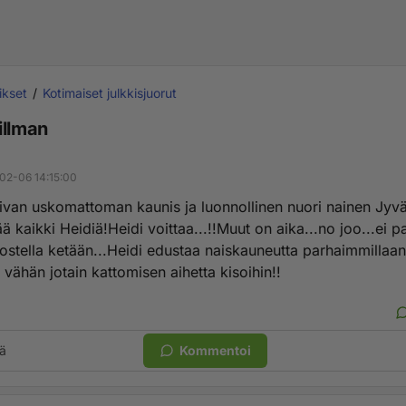
ikset
Kotimaiset julkkisjuorut
illman
02-06 14:15:00
aivan uskomattoman kaunis ja luonnollinen nuori nainen Jyvä
 kaikki Heidiä!Heidi voittaa...!!Muut on aika...no joo...ei p
stella ketään...Heidi edustaa naiskauneutta parhaimmillaan..
 vähän jotain kattomisen aihetta kisoihin!!
ä
Kommentoi