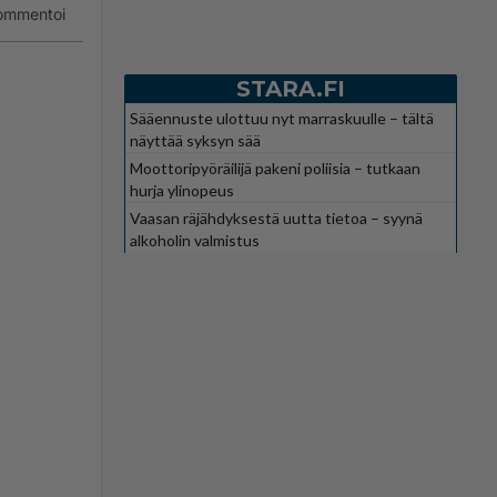
ommentoi
STARA.FI
Sääennuste ulottuu nyt marraskuulle – tältä
näyttää syksyn sää
Moottoripyöräilijä pakeni poliisia – tutkaan
hurja ylinopeus
Vaasan räjähdyksestä uutta tietoa – syynä
alkoholin valmistus