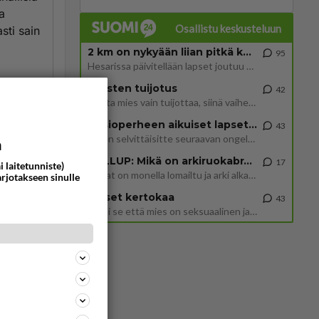
a
Osallistu keskusteluun
sti sain
2 km on nykyään liian pitkä koulumatka
95
Hesarissa päivitellään lapset joutuu nyt kulkemaan 2 km kouluun jösses. Ruostefillarilla tuo matka menee vaikka miten äk
Miesten tuijotus
42
Mutta mies vain tuijottaa, siinä vaiheessa käännän itse pään pois. Mikä juttu? Yleensä jos joku tuijottaa tai katsoo, hä
Uusioperheen aikuiset lapset tyhjentää jääkaapin käydessään
ommentoi
43
Miten selvittäisitte seuraavan ongelman, meillä on uusioperhe, minulla teini-ikäiset lapset ja puolisolla aikuiset, jotk
a
GALLUP: Mikä on arkiruokabravuurisi?
17
i laitetunniste)
Lomat on monella lomailtu ja arki alkaa. Se voi tarkoittaa myös sitä, että grillailut on grillattu ja palataan arjen ruo
arjotakseen sinulle
Naiset kertokaa
43
iitä
Miksi se että mies on seksuaalinen ja haluaa seksiä ja te olette hänen mielestänne haluttava on vastenmielistä? Mikä sii
rhaan
taina
ommentoi