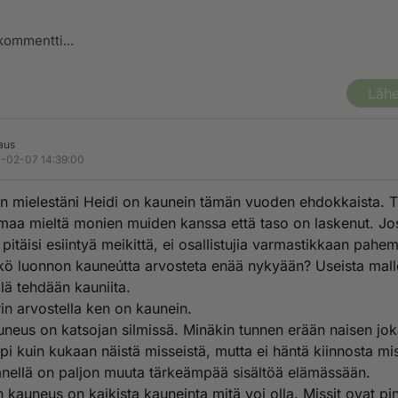
Lähe
aus
-02-07 14:39:00
n mielestäni Heidi on kaunein tämän vuoden ehdokkaista. T
maa mieltä monien muiden kanssa että taso on laskenut. Jo
 pitäisi esiintyä meikittä, ei osallistujia varmastikkaan pahe
Eikö luonnon kauneútta arvosteta enää nykyään? Useista mall
lä tehdään kauniita.
in arvostella ken on kaunein.
auneus on katsojan silmissä. Minäkin tunnen erään naisen jo
pi kuin kukaan näistä misseistä, mutta ei häntä kiinnosta mis
nellä on paljon muuta tärkeämpää sisältöä elämässään.
n kauneus on kaikista kauneinta mitä voi olla. Missit ovat pin