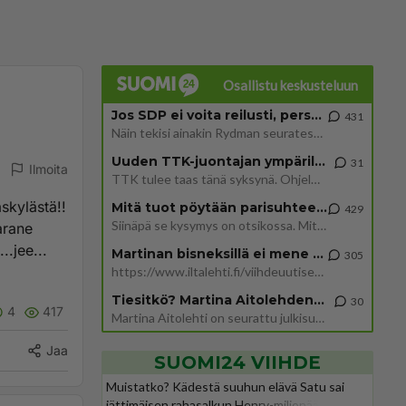
Osallistu keskusteluun
Jos SDP ei voita reilusti, persut kumoavat demokratian Suomesta
431
Näin tekisi ainakin Rydman seuratessaan idolinsa Trumpin mallia https://www.is.fi/politiikka/art-2000012187244.html
Uuden TTK-juontajan ympärillä epätietoisuus sakenee - Nyt MTV hämmentää soppaa
31
Ilmoita
TTK tulee taas tänä syksynä. Ohjelman uudet tähtioppilaat julkistetaan torstaina 6. elokuuta klo 14 alkavassa lehdistö
skylästä!!
Mitä tuot pöytään parisuhteessa?
429
Siinäpä se kysymys on otsikossa. Mitäpä siis tuot/toisit pöytään parisuhteessa? Oletko mies vai nainen? Koetko sen mitä
arane
.jee...
Martinan bisneksillä ei mene hyvin
305
https://www.iltalehti.fi/viihdeuutiset/a/c46da6ab-340f-4790-aaa7-0865eed2336 Yrityksen konkurssihakemus on tullut kärä
Tiesitkö? Martina Aitolehden isäpuoli on tämä suosittu laulaja
30
4
417
Martina Aitolehti on seurattu julkisuuden henkilö. Lähipiiriin mahtuu muitakin tunnettuja henkilöitä. Tiesitkö, että Ma
Jaa
SUOMI24 VIIHDE
Muistatko? Kädestä suuhun elävä Satu sai
jättimäisen rahasalkun Henry-miljonääriltä