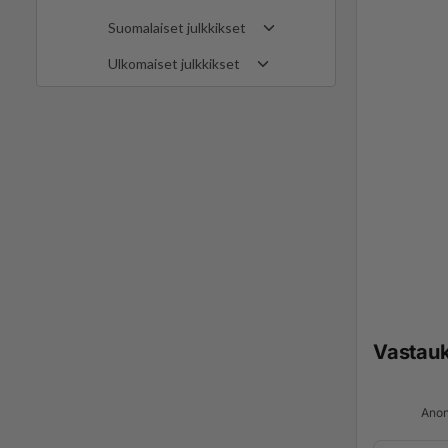
Suomalaiset julkkikset
Ulkomaiset julkkikset
Vastau
Anon