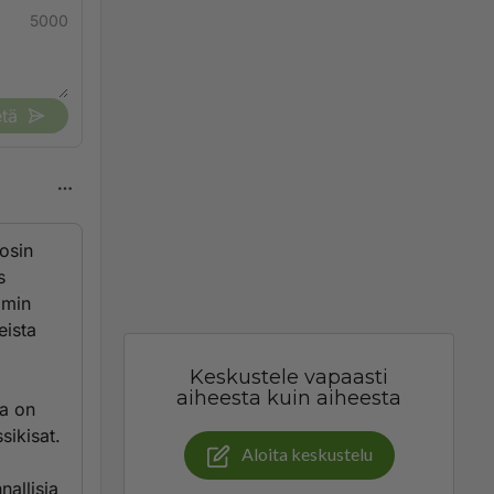
5000
tä
osin
s
mmin
eista
Keskustele vapaasti
aiheesta kuin aiheesta
ka on
sikisat.
Aloita keskustelu
nallisia