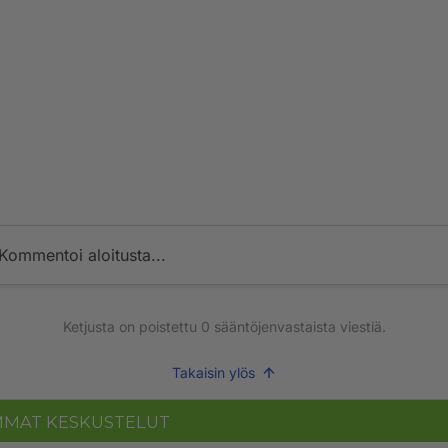
Kommentoi aloitusta...
Ketjusta on poistettu
0
sääntöjenvastaista viestiä.
Takaisin ylös
MMAT KESKUSTELUT