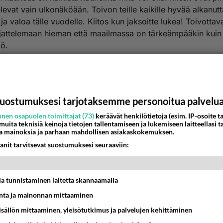
elevat vain ulkonäköään. Toivon teille kaikille hyvää alkanutt
ja valoa tälle vuodelle. Kiitos kun jaksoitte lukea! Toivottava
ajattelemaan hieman että maailmassa on tärkeämpääkin kuin
ö.
n terveisin: Janette
estä
K
uostumuksesi tarjotaksemme personoitua palvelu
uomaristo
nen osapuolen toimittajat (73)
keräävät henkilötietoja (esim. IP-osoite ta
 muita teknisiä keinoja tietojen tallentamiseen ja lukemiseen laitteellasi t
001-02-07 15:01:00
a mainoksia ja parhaan mahdollisen asiakaskokemuksen.
höpö, kaikkihan nuo on saman näköistä arkisakkaa. Eihän n
anit tarvitsevat suostumuksesi seuraaviin:
rota toisistaan meikkien alta. Eikä Heidi ainakaan voita. Tu
lette toivoa, varokaa vaan ettei maailmanne romahda perjan
.00. Panokset kovenee...
t ja tunnistaminen laitetta skannaamalla
nestä
K
ta ja mainonnan mittaaminen
sisällön mittaaminen, yleisötutkimus ja palvelujen kehittäminen
ukulaistyttö