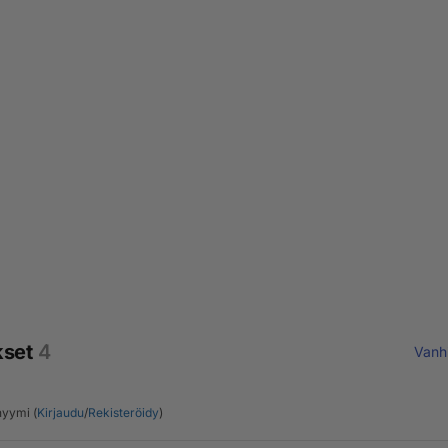
kset
4
Vanh
yymi (
Kirjaudu
/
Rekisteröidy
)