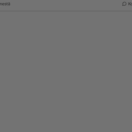
nestä
K