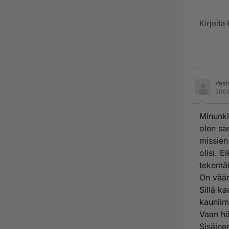
Vast
2001
Minunki
olen sa
missien
olisi. 
tekemäl
On väär
Sillä k
kauniim
Vaan hä
Sisäine