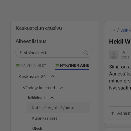
Keskustelun etusivu
Julkk
Aiheet listaus
Heidi W
-A-
2001-
KAIKKI AIHEET
NYKYINEN AIHE
Siinä on 
Äänestäkää
Keskustelu24
minun ervo
Nyt saatin
Viihde ja kulttuuri
Julkkikset
Kotimaiset julkkisjuorut
Äänest
Kuninkaalliset
Missit