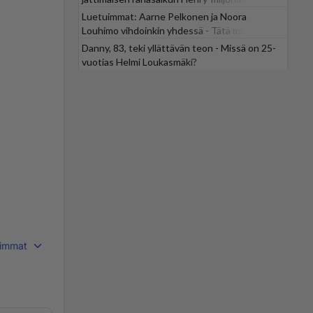
Luetuimmat: Aarne Pelkonen ja Noora
Louhimo vihdoinkin yhdessä - Tätä moni jo
odotti
Danny, 83, teki yllättävän teon - Missä on 25-
vuotias Helmi Loukasmäki?
immat