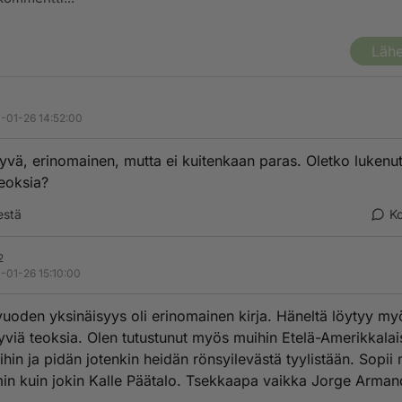
Lähe
-01-26 14:52:00
yvä, erinomainen, mutta ei kuitenkaan paras. Oletko lukenut 
teoksia?
estä
K
2
-01-26 15:10:00
uoden yksinäisyys oli erinomainen kirja. Häneltä löytyy my
yviä teoksia. Olen tutustunut myös muihin Etelä-Amerikkalais
joihin ja pidän jotenkin heidän rönsyilevästä tyylistään. Sopii 
n kuin jokin Kalle Päätalo. Tsekkaapa vaikka Jorge Arman