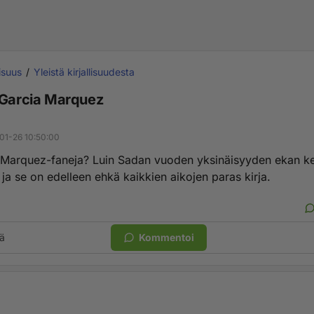
lisuus
Yleistä kirjallisuudesta
 Garcia Marquez
01-26 10:50:00
Marquez-faneja? Luin Sadan vuoden yksinäisyyden ekan ke
ja se on edelleen ehkä kaikkien aikojen paras kirja.
ä
Kommentoi