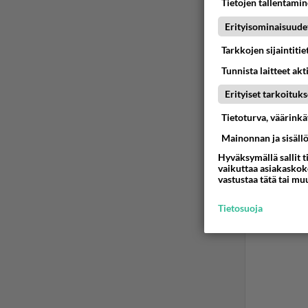
Tietojen tallentamine
Erityisominaisuude
Olet ky
reilusti
Tarkkojen sijaintiti
Tunnista laitteet akt
Waltari
Erityiset tarkoituks
Putkino
Tietoturva, väärink
Ään
Mainonnan ja sisäll
Hyväksymällä sallit t
vaikuttaa asiakaskoke
vastustaa tätä tai mu
Tietosuoja