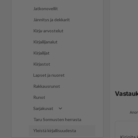
Jatkonovellit
Jännitys ja dekkarit
Kirja-arvostelut
Kirjailijanalut
Kirjailijat
Kirjastot
Lapset ja nuoret
Rakkausrunot
Vastau
Runot
Sarjakuvat
Anon
Taru Sormusten herrasta
Yleistä kirjallisuudesta