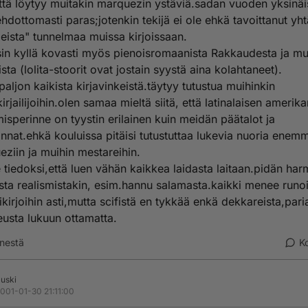
ttä löytyy muitakin marquezin ystäviä.sadan vuoden yksinä
ehdottomasti paras;jotenkin tekijä ei ole ehkä tavoittanut yht
ista" tunnelmaa muissa kirjoissaan.
in kyllä kovasti myös pienoisromaanista Rakkaudesta ja mu
jista (lolita-stoorit ovat jostain syystä aina kolahtaneet).
 paljon kaikista kirjavinkeistä.täytyy tutustua muihinkin
ikirjailijoihin.olen samaa mieltä siitä, että latinalaisen amerik
isperinne on tyystin erilainen kuin meidän päätalot ja
innat.ehkä kouluissa pitäisi tutustuttaa lukevia nuoria enem
ziin ja muihin mestareihin.
e tiedoksi,että luen vähän kaikkea laidasta laitaan.pidän ha
ta realismistakin, esim.hannu salamasta.kaikki menee runoi
irjoihin asti,mutta scifistä en tykkää enkä dekkareista,pari
usta lukuun ottamatta.
nestä
K
uski
001-01-30 21:11:00