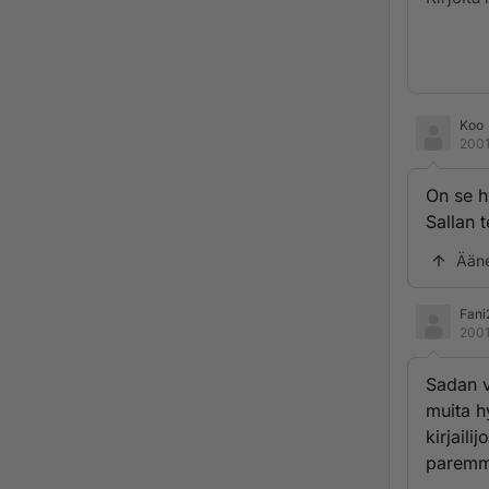
Koo
2001
On se h
Sallan 
Ään
Fani
2001
Sadan v
muita h
kirjaili
paremmi