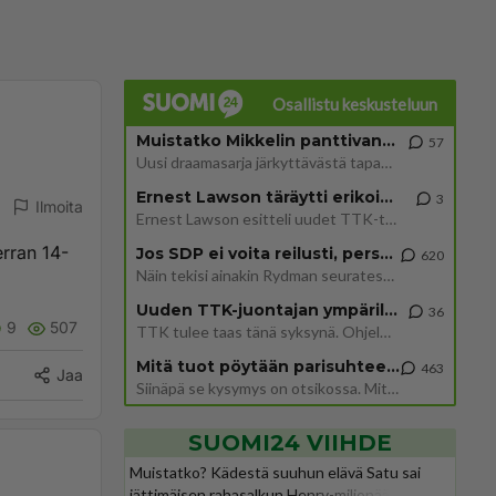
Osallistu keskusteluun
Muistatko Mikkelin panttivankidraaman?
57
Uusi draamasarja järkyttävästä tapauksesta on tulossa. Tositapahtumiin perustuva sarja ammentaa vuoden 1986 Mikkelin pan
Ernest Lawson täräytti erikoisen heiton TTK-lehdistötilaisuudessa: " Onko tässä tarkoituksena...?"
3
Ilmoita
Ernest Lawson esitteli uudet TTK-tähtioppilaat ja opettajat torstaina 6.8. lehdistölle. Tulevalla kaudella on yksi hausk
rran 14-
Jos SDP ei voita reilusti, persut kumoavat demokratian Suomesta
620
Näin tekisi ainakin Rydman seuratessaan idolinsa Trumpin mallia https://www.is.fi/politiikka/art-2000012187244.html
Uuden TTK-juontajan ympärillä epätietoisuus sakenee - Nyt MTV hämmentää soppaa
36
9
507
TTK tulee taas tänä syksynä. Ohjelman uudet tähtioppilaat julkistetaan torstaina 6. elokuuta klo 14 alkavassa lehdistö
Mitä tuot pöytään parisuhteessa?
463
Jaa
Siinäpä se kysymys on otsikossa. Mitäpä siis tuot/toisit pöytään parisuhteessa? Oletko mies vai nainen? Koetko sen mitä
SUOMI24 VIIHDE
Muistatko? Kädestä suuhun elävä Satu sai
jättimäisen rahasalkun Henry-miljonääriltä