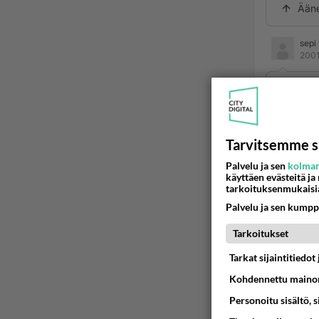
Ään
sepi
2001
kuulute
mies on
mukavas
Tarvitsemme s
mie kan
Palvelu ja sen
kolman
mitä mu
käyttäen evästeitä ja
tarkoituksenmukaisi
Ään
Palvelu ja sen kumpp
Tarkoitukset
Nice
2001
Tarkat sijaintitiedo
Kohdennettu mainon
Sama ki
vuotta 
Personoitu sisältö, 
ovat hy