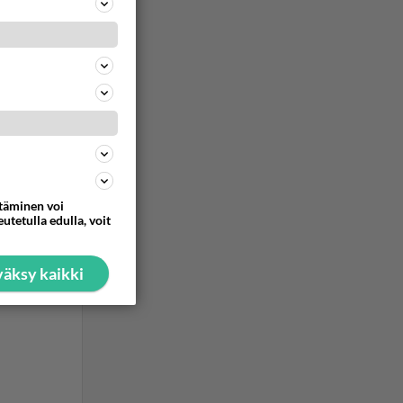
 vasta
stä
ommentoi
ttäminen voi
utetulla edulla, voit
äksy kaikki