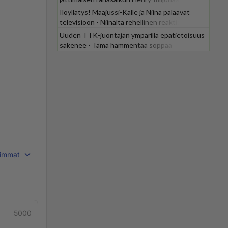
Iloyllätys! Maajussi-Kalle ja Niina palaavat
televisioon - Niinalta rehellinen reaktio:
"KÄÄKS!"
Uuden TTK-juontajan ympärillä epätietoisuus
sakenee - Tämä hämmentää soppaa
immat
5000