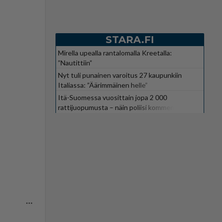
STARA.FI
Mirella upealla rantalomalla Kreetalla:
”Nautittiin”
Nyt tuli punainen varoitus 27 kaupunkiin
Italiassa: ”Äärimmäinen helle”
Itä-Suomessa vuosittain jopa 2 000
rattijuopumusta – näin poliisi kommentoi