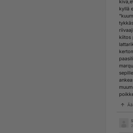
kiva,e
kyllä 
"kuume
tykkäs
riivaa
kiitos
lattar
kertom
paasil
marque
sepill
ankeas
muumik
poikke
Ää
S
2