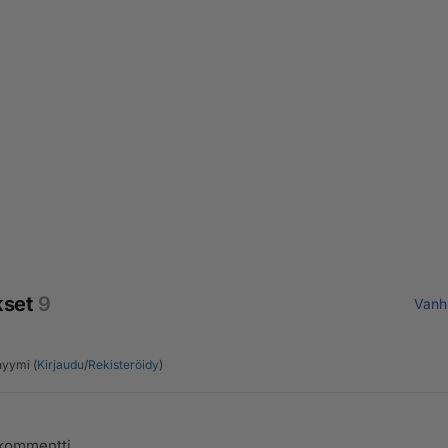
kset
9
Vanh
yymi (
Kirjaudu
/
Rekisteröidy
)