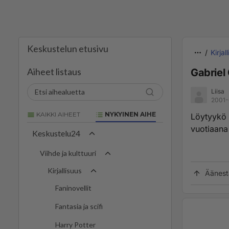
Keskustelun etusivu
Kirjal
Aiheet listaus
Gabriel
Liisa
2001-
KAIKKI AIHEET
NYKYINEN AIHE
Löytyykö 
vuotiaana 
Keskustelu24
Viihde ja kulttuuri
Kirjallisuus
Äänest
Faninovellit
Fantasia ja scifi
Harry Potter