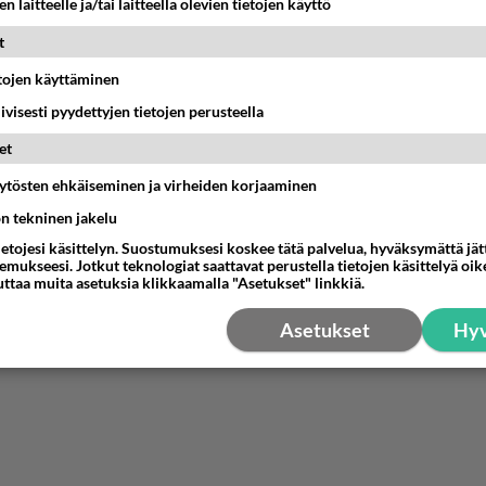
n laitteelle ja/tai laitteella olevien tietojen käyttö
t
llä lukenut kirjan hirmu nuorena, monet ymmärtää sen tasoja
 yli kakskymppisinä. Hieno juttu.
etojen käyttäminen
iivisesti pyydettyjen tietojen perusteella
llakin on vähän samaa henkeä - ja uskomatonta kyllä finskei
et
tkossa.
äytösten ehkäiseminen ja virheiden korjaaminen
estä
K
ön tekninen jakelu
ietojesi käsittelyn. Suostumuksesi koskee tätä palvelua, hyväksymättä jä
mukseesi. Jotkut teknologiat saattavat perustella tietojen käsittelyä oike
uttaa muita asetuksia klikkaamalla "Asetukset" linkkiä.
Asetukset
Hyv