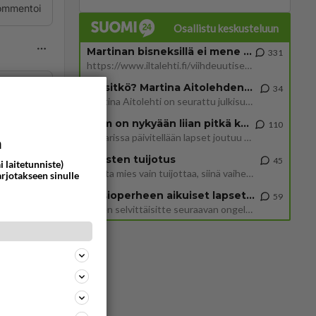
ommentoi
Osallistu keskusteluun
Martinan bisneksillä ei mene hyvin
331
https://www.iltalehti.fi/viihdeuutiset/a/c46da6ab-340f-4790-aaa7-0865eed2336 Yrityksen konkurssihakemus on tullut kärä
Tiesitkö? Martina Aitolehden isäpuoli on tämä suosittu laulaja
34
Martina Aitolehti on seurattu julkisuuden henkilö. Lähipiiriin mahtuu muitakin tunnettuja henkilöitä. Tiesitkö, että Ma
2 km on nykyään liian pitkä koulumatka
110
Hesarissa päivitellään lapset joutuu nyt kulkemaan 2 km kouluun jösses. Ruostefillarilla tuo matka menee vaikka miten äk
a
Miesten tuijotus
45
i laitetunniste)
Mutta mies vain tuijottaa, siinä vaiheessa käännän itse pään pois. Mikä juttu? Yleensä jos joku tuijottaa tai katsoo, hä
arjotakseen sinulle
Uusioperheen aikuiset lapset tyhjentää jääkaapin käydessään
59
ommentoi
Miten selvittäisitte seuraavan ongelman, meillä on uusioperhe, minulla teini-ikäiset lapset ja puolisolla aikuiset, jotk
 Sataa
kirjat