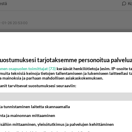
estä
K
-01-26 20:53:00
tun kuoleman kronikka
 maagisen realismin taitaja
ti sotkee mystiikkaa taikauskoa ja elämää
uostumuksesi tarjotaksemme personoitua palvelu
ssa siitä pidän
nen osapuolen toimittajat (73)
keräävät henkilötietoja (esim. IP-osoite ta
uta luet
 muita teknisiä keinoja tietojen tallentamiseen ja lukemiseen laitteellasi t
a mainoksia ja parhaan mahdollisen asiakaskokemuksen.
estä
K
anit tarvitsevat suostumuksesi seuraaviin:
lukija
-01-27 20:18:00
t ja tunnistaminen laitetta skannaamalla
ta ja mainonnan mittaaminen
rja on kolahtanut minuun täysillä. Luen tolkuttomasti, mutta
ei ohita minusta mikään! Marquesin muutkin (kaikki melkein) 
sisällön mittaaminen, yleisötutkimus ja palvelujen kehittäminen
viä, mutta satasessa on kerralla kaikki.