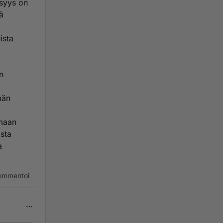
isyys on
ä
ista
an
män
rmaan
sta
a
ommentoi