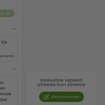
tä
Irja
ommentoi
Keskustele vapaasti
ös
aiheesta kuin aiheesta
iin
minulle
Aloita keskustelu
doa!