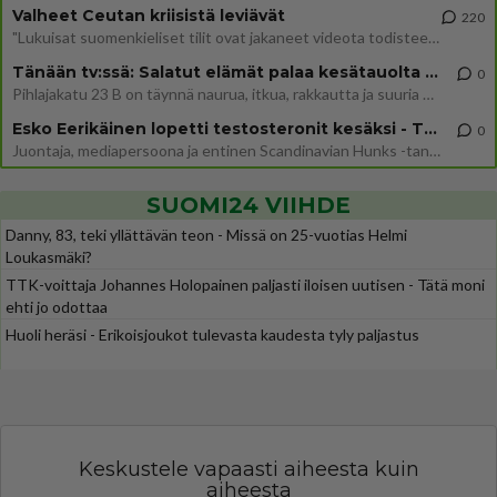
Valheet Ceutan kriisistä leviävät
220
"Lukuisat suomenkieliset tilit ovat jakaneet videota todisteena siitä, että siirtolaisjoukot aiheuttavat edelleen Ceutas
Tänään tv:ssä: Salatut elämät palaa kesätauolta - Tässä hieman juonipaljastuksia
0
Pihlajakatu 23 B on täynnä naurua, itkua, rakkautta ja suuria salaisuuksia. Suomalaisten yksi pitkäikäisimmistä draamas
Esko Eerikäinen lopetti testosteronit kesäksi - Tämä ikävä vaikutus iski heti
0
Juontaja, mediapersoona ja entinen Scandinavian Hunks -tanssija Esko Eerikäinen on tunnettu avoimuudestaan. Nyt Eerikäi
SUOMI24 VIIHDE
Danny, 83, teki yllättävän teon - Missä on 25-vuotias Helmi
Loukasmäki?
TTK-voittaja Johannes Holopainen paljasti iloisen uutisen - Tätä moni
ehti jo odottaa
Huoli heräsi - Erikoisjoukot tulevasta kaudesta tyly paljastus
Keskustele vapaasti aiheesta kuin
aiheesta