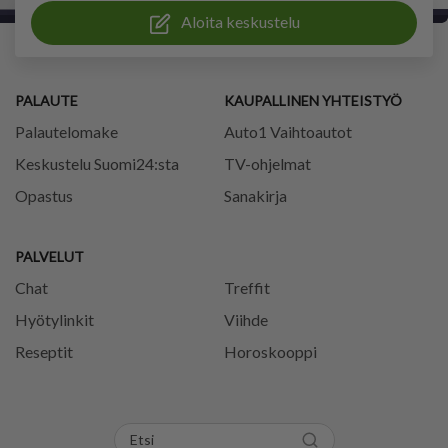
Aloita keskustelu
PALAUTE
KAUPALLINEN YHTEISTYÖ
Palautelomake
Auto1 Vaihtoautot
Keskustelu Suomi24:sta
TV-ohjelmat
Opastus
Sanakirja
PALVELUT
Chat
Treffit
Hyötylinkit
Viihde
Reseptit
Horoskooppi