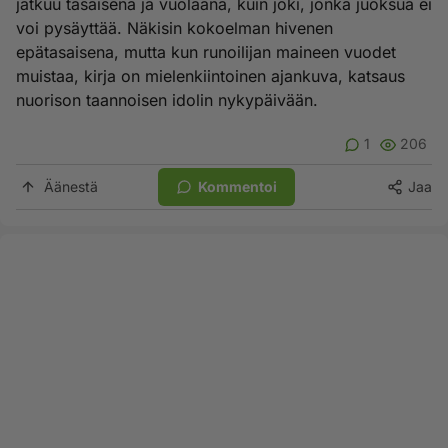
jatkuu tasaisena ja vuolaana, kuin joki, jonka juoksua ei
voi pysäyttää. Näkisin kokoelman hivenen
epätasaisena, mutta kun runoilijan maineen vuodet
muistaa, kirja on mielenkiintoinen ajankuva, katsaus
nuorison taannoisen idolin nykypäivään.
1
206
Äänestä
Kommentoi
Jaa