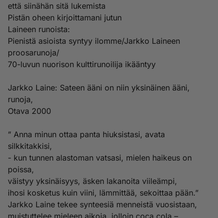
että siinähän sitä lukemista
Pistän oheen kirjoittamani jutun
Laineen runoista:
Pienistä asioista syntyy ilomme/Jarkko Laineen
proosarunoja/
70-luvun nuorison kulttirunoilija ikääntyy
Jarkko Laine: Sateen ääni on niin yksinäinen ääni,
runoja,
Otava 2000
” Anna minun ottaa panta hiuksistasi, avata
silkkitakkisi,
- kun tunnen alastoman vatsasi, mielen haikeus on
poissa,
väistyy yksinäisyys, äsken lakanoita viileämpi,
ihosi kosketus kuin viini, lämmittää, sekoittaa pään.”
Jarkko Laine tekee synteesiä menneistä vuosistaan,
muistuttelee mieleen aikoja, jolloin coca cola –