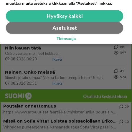
muuttaa muita asetuksia klikkaamalla "Asetukset" linkkiä.
637
Onko välillänne suuri vetovoima ja miten se ilmenee? Onko siitä haittaa?
08.08.2026 14:24
Ikävä
Hyväksy kaikki
34
Aina vaan mietin sua
Asetukset
608
Miksen saa sinua mielestäni pois
08.08.2026 17:08
Ikävä
Tietosuoja
88
Niin kauan tätä
597
Onko vuotesi menneet hukkaan
09.08.2026 06:20
Ikävä
41
Nainen. Onko meissä
574
Sinusta jotain samaa? Näköä tai luonteenpiirteitä? Utelias
07.08.2026 21:51
Ikävä
Osallistu keskusteluun
Poutalan onnettomuus
29
https://www.mtvuutiset.fi/artikkeli/ministeri-mika-poutala-vakavassa-onnettomuudessa/9375980 Kumma kun jutussa ei manit
Missä on Sofia Virta? Loistaa poissaolollaan Erikoisjoukot uudelta kaudelta
10
Vihreiden puheenjohtaja, kansanedustaja Sofia Virta pääsi otsikoihin, kun tieto hänen osallistumisestaan Erikoisjoukot-k