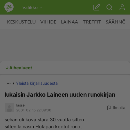
Valikko
KESKUSTELU
VIIHDE
LAINAA
TREFFIT
SÄÄNNÖT
Aihealueet
Yleistä kirjallisuudesta
lukaisin Jarkko Laineen uuden runokirjan
lasse
Ilmoita
2001-02-15 22:09:00
sehän oli kova stara 30 vuotta sitten
sitten lainasin Holapan kootut runot