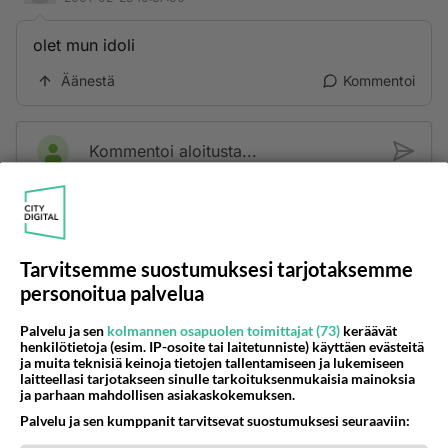
olet mun idoli
Äänestä
Kommentoi
Kommentoi aloitusta...
Ketjusta on poistettu
0
sääntöjenvastaista viestiä.
Tarvitsemme suostumuksesi tarjotaksemme
Takaisin ylös
personoitua palvelua
LUETUIMMAT KESKUSTELUT
Palvelu ja sen
kolmannen osapuolen toimittajat (73)
keräävät
henkilötietoja (esim. IP-osoite tai laitetunniste) käyttäen evästeitä
PÄIVÄ
VIIKKO
KUUKAUSI
ja muita teknisiä keinoja tietojen tallentamiseen ja lukemiseen
laitteellasi tarjotakseen sinulle tarkoituksenmukaisia mainoksia
ja parhaan mahdollisen asiakaskokemuksen.
705
Poliisi yritti murhata mopopojan
2230
Palvelu ja sen kumppanit tarvitsevat suostumuksesi seuraaviin:
Nyt menee kissalan poikien touhu liian pitkälle! https://www.is.fi/kotimaa/art-2000012193221.html Karu video mopomiiti
08.08.2026 21:05
Maailman menoa