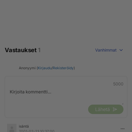
Vastaukset
1
Vanhimmat
Anonyymi (
Kirjaudu
/
Rekisteröidy
)
5000
Lähetä
isäntä
2001-02-23 10:37:00