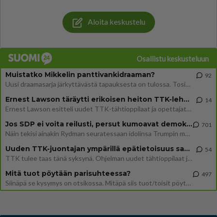
Aloita keskustelu
Osallistu keskusteluun
Muistatko Mikkelin panttivankidraaman?
92
Uusi draamasarja järkyttävästä tapauksesta on tulossa. Tositapahtumiin perustuva sarja ammentaa vuoden 1986 Mikkelin pan
Ernest Lawson täräytti erikoisen heiton TTK-lehdistötilaisuudessa: " Onko tässä tarkoituksena...?"
14
Ernest Lawson esitteli uudet TTK-tähtioppilaat ja opettajat torstaina 6.8. lehdistölle. Tulevalla kaudella on yksi hausk
Jos SDP ei voita reilusti, persut kumoavat demokratian Suomesta
701
Näin tekisi ainakin Rydman seuratessaan idolinsa Trumpin mallia https://www.is.fi/politiikka/art-2000012187244.html
Uuden TTK-juontajan ympärillä epätietoisuus sakenee - Nyt MTV hämmentää soppaa
54
TTK tulee taas tänä syksynä. Ohjelman uudet tähtioppilaat julkistetaan torstaina 6. elokuuta klo 14 alkavassa lehdistö
Mitä tuot pöytään parisuhteessa?
497
Siinäpä se kysymys on otsikossa. Mitäpä siis tuot/toisit pöytään parisuhteessa? Oletko mies vai nainen? Koetko sen mitä