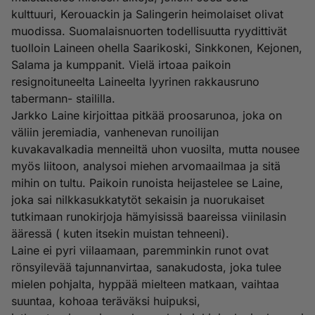
kulttuuri, Kerouackin ja Salingerin heimolaiset olivat
muodissa. Suomalaisnuorten todellisuutta ryydittivät
tuolloin Laineen ohella Saarikoski, Sinkkonen, Kejonen,
Salama ja kumppanit. Vielä irtoaa paikoin
resignoituneelta Laineelta lyyrinen rakkausruno
tabermann- staililla.
Jarkko Laine kirjoittaa pitkää proosarunoa, joka on
väliin jeremiadia, vanhenevan runoilijan
kuvakavalkadia menneiltä uhon vuosilta, mutta nousee
myös liitoon, analysoi miehen arvomaailmaa ja sitä
mihin on tultu. Paikoin runoista heijastelee se Laine,
joka sai nilkkasukkatytöt sekaisin ja nuorukaiset
tutkimaan runokirjoja hämyisissä baareissa viinilasin
ääressä ( kuten itsekin muistan tehneeni).
Laine ei pyri viilaamaan, paremminkin runot ovat
rönsyilevää tajunnanvirtaa, sanakudosta, joka tulee
mielen pohjalta, hyppää mielteen matkaan, vaihtaa
suuntaa, kohoaa teräväksi huipuksi,