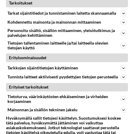
Tarkoitukset
398
Mopomiitti!
Tarkat sijaintitiedot ja tunnistaminen laitetta skannaamalla
1247
Menikös öoliisilta yli tuo mppedinkans kisaaminen tais olla melkoinen riski vahigoittaa tarpeettomasti jopa kuolla tuoss
Kohdennettu mainonta ja mainonnan mittaaminen
08.08.2026 18:32
Tuusula
Personoitu sisältö, sisällön mittaaminen, yleisötutkimus ja
77
Ei se nainen edes oo
palvelujen kehittäminen
1049
mitenkään nätti 🤣🤣🤣🤣🤣
Tietojen tallentaminen laitteelle ja/tai laitteella olevien
08.08.2026 19:19
Ikävä
tietojen käyttö
Erityisominaisuudet
223
Poliisi kiilasi mopoilijan
984
Ylellä leviää video jossa poliisi pysäyttää rajusti kiilamalla mopo pojan. Toivottavasti poliisi ottaa tuosta mallia myö
Tarkkojen sijaintitietojen käyttäminen
08.08.2026 19:55
Kiuruvesi
Tunnista laitteet aktiivisesti pyydettyjen tietojen perusteella
65
Käviskö tällainen suhde
Erityiset tarkoitukset
676
Tutustutaan, fyysistä kontaktia, mutta ensijaisesti tarkoituksena ei ole aloittaa mitään virallista tai rikkoa mitään? E
09.08.2026 17:40
Ikävä
Tietoturva, väärinkäytösten ehkäiseminen ja virheiden
korjaaminen
46
Onko täällä ketään
Mainonnan ja sisällön tekninen jakelu
644
Joka kaipaa M alkuista? Millä kirjaimella nimesi alkaa?
Hyväksymällä sallit tietojesi käsittelyn. Suostumuksesi koskee
08.08.2026 19:54
Ikävä
tätä palvelua, hyväksymättä jättäminen voi vaikuttaa
asiakaskokemukseesi. Jotkut teknologiat saattavat perustella
tietojen käsittelyä oikeutetulla edulla, voit vastustaa tätä tai
33
Vetovoima