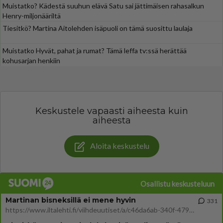
Muistatko? Kädestä suuhun elävä Satu sai jättimäisen rahasalkun
Henry-miljonääriltä
Tiesitkö? Martina Aitolehden isäpuoli on tämä suosittu laulaja
Muistatko Hyvät, pahat ja rumat? Tämä leffa tv:ssä herättää
kohusarjan henkiin
Keskustele vapaasti aiheesta kuin
aiheesta
Aloita keskustelu
Osallistu keskusteluun
Martinan bisneksillä ei mene hyvin
331
https://www.iltalehti.fi/viihdeuutiset/a/c46da6ab-340f-4790-aaa7-0865eed2336 Yrityksen konkurssihakemus on tullut kärä