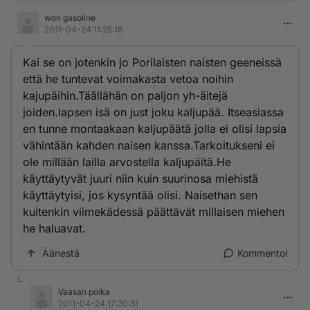
won gasoline
2011-04-24 11:25:18
Kai se on jotenkin jo Porilaisten naisten geeneissä
että he tuntevat voimakasta vetoa noihin
kajupäihin.Täällähän on paljon yh-äitejä
joiden.lapsen isä on just joku kaljupää. Itseasiassa
en tunne montaakaan kaljupäätä jolla ei olisi lapsia
vähintään kahden naisen kanssa.Tarkoitukseni ei
ole millään lailla arvostella kaljupäitä.He
käyttäytyvät juuri niin kuin suurinosa miehistä
käyttäytyisi, jos kysyntää olisi. Naisethan sen
kuitenkin viimekädessä päättävät millaisen miehen
he haluavat.
Äänestä
Kommentoi
Vaasan poika
2011-04-24 17:20:31