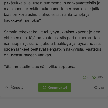
pitkätukkaisille, usein tummempiin nahkavaatteisiin ja
maihinnousukenkiin pukeutuneille herrasmiehille joilla
taas on koru esim. alahuulessa, rumia sanoja ja
haukkuvat homoksi?
Samoin tekevät kaljut tai lyhyttukkaiset kaverit joiden
yhteinen nimittäjä on vaatetus, siis pari numeroa liian
iso huppari jossa on joku tribaalilogo ja löysät housut
joiden lahkeet peittävät kengätkin näkyvistä. Vaatetus
on useasti räikeän värikäs.
Tätä ihmettelin taas näin viikonloppuna.
6
385
Äänestä
Kommentoi
Jaa