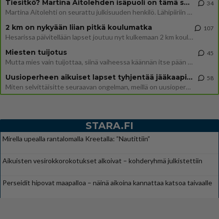
Tiesitkö? Martina Aitolehden isäpuoli on tämä suosittu laulaja
34
Martina Aitolehti on seurattu julkisuuden henkilö. Lähipiiriin mahtuu muitakin tunnettuja henkilöitä. Tiesitkö, että Ma
2 km on nykyään liian pitkä koulumatka
107
Hesarissa päivitellään lapset joutuu nyt kulkemaan 2 km kouluun jösses. Ruostefillarilla tuo matka menee vaikka miten äk
Miesten tuijotus
45
Mutta mies vain tuijottaa, siinä vaiheessa käännän itse pään pois. Mikä juttu? Yleensä jos joku tuijottaa tai katsoo, hä
Uusioperheen aikuiset lapset tyhjentää jääkaapin käydessään
58
Miten selvittäisitte seuraavan ongelman, meillä on uusioperhe, minulla teini-ikäiset lapset ja puolisolla aikuiset, jotk
STARA.FI
Mirella upealla rantalomalla Kreetalla: ”Nautittiin”
Aikuisten vesirokkorokotukset alkoivat – kohderyhmä julkistettiin
Perseidit hipovat maapalloa – näinä aikoina kannattaa katsoa taivaalle