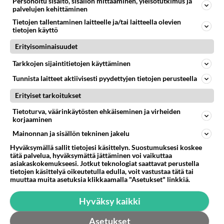
Personoitu sisältö, sisällön mittaaminen, yleisötutkimus ja
palvelujen kehittäminen
Ketjusta on poistettu
0
sääntöjenvastaista viestiä.
Tietojen tallentaminen laitteelle ja/tai laitteella olevien
tietojen käyttö
Takaisin ylös
Erityisominaisuudet
LUETUIMMAT KESKUSTELUT
Tarkkojen sijaintitietojen käyttäminen
PÄIVÄ
VIIKKO
KUUKAUSI
Tunnista laitteet aktiivisesti pyydettyjen tietojen perusteella
Erityiset tarkoitukset
613
Jos SDP ei voita reilusti, persut kumoavat demokratian Suomesta
1600
Näin tekisi ainakin Rydman seuratessaan idolinsa Trumpin mallia https://www.is.fi/politiikka/art-2000012187244.html
Tietoturva, väärinkäytösten ehkäiseminen ja virheiden
korjaaminen
06.08.2026 09:02
Maailman menoa
Mainonnan ja sisällön tekninen jakelu
44
Anteeksi arkuuteni
Hyväksymällä sallit tietojesi käsittelyn. Suostumuksesi koskee
857
Olen säälittävä, mitä tulee sinun kohtaamiseen. Tunnen vaan itseni todella epävarmaksi sun kanssa. Jos minun olisi pitän
tätä palvelua, hyväksymättä jättäminen voi vaikuttaa
06.08.2026 16:54
Ikävä
asiakaskokemukseesi. Jotkut teknologiat saattavat perustella
tietojen käsittelyä oikeutetulla edulla, voit vastustaa tätä tai
muuttaa muita asetuksia klikkaamalla "Asetukset" linkkiä.
485
Perussuomalaisten kannatus nousi rytinällä Ylen tänään julkaisemassa tuoreimmassa gallup-kyselyssä.
739
https://yle.fi/a/74-20239449 Perussuomalaisilla hurja- ja ylivoimaisesti suurin nousu tässä uudessa Ylen gallupissa. Kyl
Hyväksy kaikki
06.08.2026 03:24
Maailman menoa
Asetukset
12