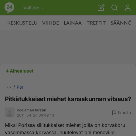
Valikko
KESKUSTELU
VIIHDE
LAINAA
TREFFIT
SÄÄNNÖT
Aihealueet
Pori
Pitkätukkaiset miehet kansakunnan vitsaus?
yöelämän tarzan
Ilmoita
2011-04-24 09:49:43
Miksi Porissa siilitukkaiset miehet joilla on korvakoru
vasemmassa korvassa, huutelevat ohi meneville