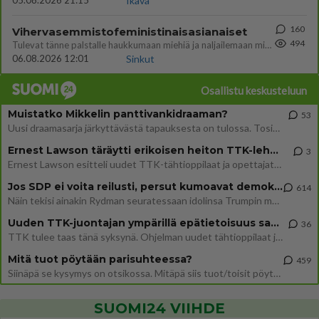
05.08.2026 21:15
Ikävä
160
Vihervasemmistofeministinaisasianaiset
494
Tulevat tänne palstalle haukkumaan miehiä ja naljailemaan miehelle, kehuvat olevansa heitä parempia. Itse asuvat MIEHE
06.08.2026 12:01
Sinkut
Osallistu keskusteluun
Muistatko Mikkelin panttivankidraaman?
53
Uusi draamasarja järkyttävästä tapauksesta on tulossa. Tositapahtumiin perustuva sarja ammentaa vuoden 1986 Mikkelin pan
Ernest Lawson täräytti erikoisen heiton TTK-lehdistötilaisuudessa: " Onko tässä tarkoituksena...?"
3
Ernest Lawson esitteli uudet TTK-tähtioppilaat ja opettajat torstaina 6.8. lehdistölle. Tulevalla kaudella on yksi hausk
Jos SDP ei voita reilusti, persut kumoavat demokratian Suomesta
614
Näin tekisi ainakin Rydman seuratessaan idolinsa Trumpin mallia https://www.is.fi/politiikka/art-2000012187244.html
Uuden TTK-juontajan ympärillä epätietoisuus sakenee - Nyt MTV hämmentää soppaa
36
TTK tulee taas tänä syksynä. Ohjelman uudet tähtioppilaat julkistetaan torstaina 6. elokuuta klo 14 alkavassa lehdistö
Mitä tuot pöytään parisuhteessa?
459
Siinäpä se kysymys on otsikossa. Mitäpä siis tuot/toisit pöytään parisuhteessa? Oletko mies vai nainen? Koetko sen mitä
SUOMI24 VIIHDE