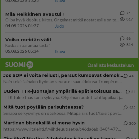
05.08.2026 13:25
Ikävä
75
Miia Heikkinen avautui !
817
Olipa hyvä kirjoitus, kiitos. Ongelmat mitkä nostat esille on todellisia ja tämä ylimielisyys totta ja se näkyy kaikessa
04.08.2026 04:27
Judo
68
Voiko meidän välit
814
Koskaan parantua tästä?
05.08.2026 05:34
Ikävä
Osallistu keskusteluun
Jos SDP ei voita reilusti, persut kumoavat demokratian Suomesta
413
Näin tekisi ainakin Rydman seuratessaan idolinsa Trumpin mallia https://www.is.fi/politiikka/art-2000012187244.html
Uuden TTK-juontajan ympärillä epätietoisuus sakenee - Nyt MTV hämmentää soppaa
21
TTK tulee taas tänä syksynä. Ohjelman uudet tähtioppilaat julkistetaan torstaina 6. elokuuta klo 14 alkavassa lehdistö
Mitä tuot pöytään parisuhteessa?
422
Siinäpä se kysymys on otsikossa. Mitäpä siis tuot/toisit pöytään parisuhteessa? Oletko mies vai nainen? Koetko sen mitä
Martinan bisneksillä ei mene hyvin
300
https://www.iltalehti.fi/viihdeuutiset/a/c46da6ab-340f-4790-aaa7-0865eed2336 Yrityksen konkurssihakemus on tullut kärä
Tiesitkö? Martina Aitolehden isäpuoli on tämä suosittu laulaja