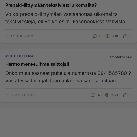
Prepaid-liittymään tekstiviesti ulkomailta?
Voiko prepaid-liittymään vastaanottaa ulkomailta
tekstiviestejä, eli voiko esim. Facebookissa vahvistaa
oman käyttäjätil...
30.12.2010 20:29
1
338
0
MUUT LIITTYMÄT
Vastattu 14v
Hermo menee..ihme soittoja!!
Onko muut saaneet puheluja numerosta 0941585780 ?
Vastatessa linja jätetään auki eikä sanota mitään.
Hetken päästä tulee...
29.12.2010 09:03
4
680
0