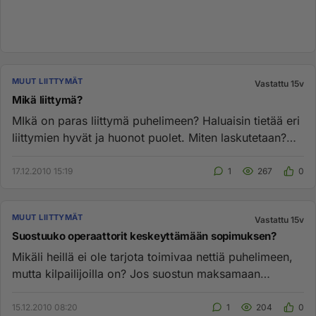
MUUT LIITTYMÄT
Vastattu 15v
Mikä liittymä?
MIkä on paras liittymä puhelimeen? Haluaisin tietää eri
liittymien hyvät ja huonot puolet. Miten laskutetaan?
Onko luote...
17.12.2010 15:19
1
267
0
MUUT LIITTYMÄT
Vastattu 15v
Suostuuko operaattorit keskeyttämään sopimuksen?
Mikäli heillä ei ole tarjota toimivaa nettiä puhelimeen,
mutta kilpailijoilla on? Jos suostun maksamaan
kuukaushinnat lo...
15.12.2010 08:20
1
204
0