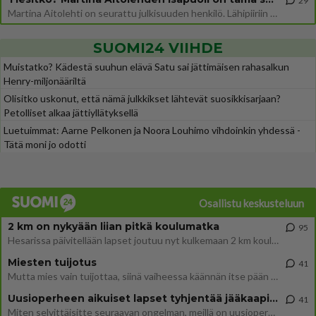
29
Martina Aitolehti on seurattu julkisuuden henkilö. Lähipiiriin mahtuu muitakin tunnettuja henkilöitä. Tiesitkö, että Ma
SUOMI24 VIIHDE
Muistatko? Kädestä suuhun elävä Satu sai jättimäisen rahasalkun
Henry-miljonääriltä
Olisitko uskonut, että nämä julkkikset lähtevät suosikkisarjaan?
Petolliset alkaa jättiyllätyksellä
Luetuimmat: Aarne Pelkonen ja Noora Louhimo vihdoinkin yhdessä -
Tätä moni jo odotti
Osallistu keskusteluun
2 km on nykyään liian pitkä koulumatka
95
Hesarissa päivitellään lapset joutuu nyt kulkemaan 2 km kouluun jösses. Ruostefillarilla tuo matka menee vaikka miten äk
Miesten tuijotus
41
Mutta mies vain tuijottaa, siinä vaiheessa käännän itse pään pois. Mikä juttu? Yleensä jos joku tuijottaa tai katsoo, hä
Uusioperheen aikuiset lapset tyhjentää jääkaapin käydessään
41
Miten selvittäisitte seuraavan ongelman, meillä on uusioperhe, minulla teini-ikäiset lapset ja puolisolla aikuiset, jotk