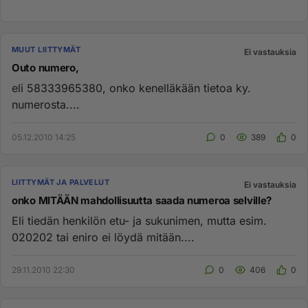
MUUT LIITTYMÄT
Ei vastauksia
Outo numero,
eli 58333965380, onko kenelläkään tietoa ky.
numerosta....
05.12.2010 14:25
0
389
0
LIITTYMÄT JA PALVELUT
Ei vastauksia
onko MITÄÄN mahdollisuutta saada numeroa selville?
Eli tiedän henkilön etu- ja sukunimen, mutta esim.
020202 tai eniro ei löydä mitään....
29.11.2010 22:30
0
406
0