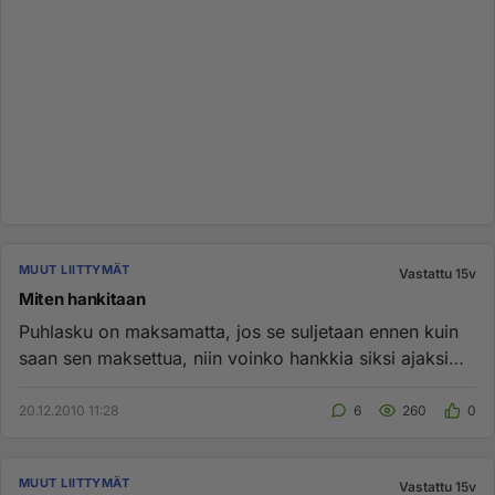
MUUT LIITTYMÄT
Vastattu 15v
Miten hankitaan
Puhlasku on maksamatta, jos se suljetaan ennen kuin
saan sen maksettua, niin voinko hankkia siksi ajaksi
prepaid:in ja t...
20.12.2010 11:28
6
260
0
MUUT LIITTYMÄT
Vastattu 15v