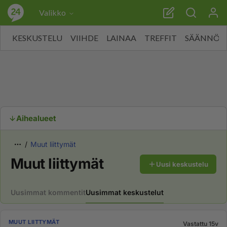
Valikko
KESKUSTELU
VIIHDE
LAINAA
TREFFIT
SÄÄNNÖT
Aihealueet
Muut liittymät
Muut liittymät
Uusi keskustelu
Uusimmat kommentit
Uusimmat keskustelut
MUUT LIITTYMÄT
Vastattu 15v