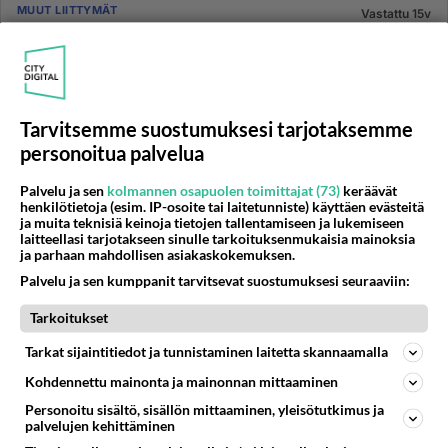
MUUT LIITTYMÄT
Vastattu 15v
Hujausviesti
Sain viestin englanniksi prepaid liittymään tänään. Dial
99599 instead of " " ........ Refusal "stop" to 16595.
Älä...
Tarvitsemme suostumuksesi tarjotaksemme
22.11.2010 17:08
3
421
0
personoitua palvelua
Palvelu ja sen
kolmannen osapuolen toimittajat (73)
keräävät
MOBIILILAITTEET
henkilötietoja (esim. IP-osoite tai laitetunniste) käyttäen evästeitä
Vastattu 15v
ja muita teknisiä keinoja tietojen tallentamiseen ja lukemiseen
Mistähän puhelu tulee sillon...
laitteellasi tarjotakseen sinulle tarkoituksenmukaisia mainoksia
ja parhaan mahdollisen asiakaskokemuksen.
....kun numero alkaa näin: 3130 Ei uskalla soittaa
Palvelu ja sen kumppanit tarvitsevat suostumuksesi seuraaviin:
takaisin kun ei tiedä mihin Kiinaan soittelee... :))...
Tarkoitukset
18.11.2010 12:38
1
296
0
Tarkat sijaintitiedot ja tunnistaminen laitetta skannaamalla
Kohdennettu mainonta ja mainonnan mittaaminen
MUUT LIITTYMÄT
Vastattu 15v
Personoitu sisältö, sisällön mittaaminen, yleisötutkimus ja
Kysyttävää liittymistä...
palvelujen kehittäminen