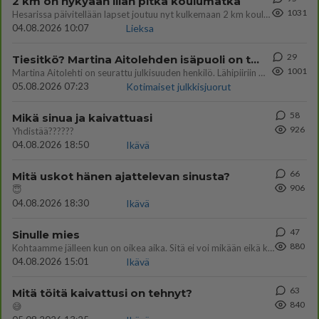
2 km on nykyään liian pitkä koulumatka
1031
Hesarissa päivitellään lapset joutuu nyt kulkemaan 2 km kouluun jösses. Ruostefillarilla tuo matka menee vaikka miten äk
04.08.2026 10:07
Lieksa
29
Tiesitkö? Martina Aitolehden isäpuoli on tämä suosittu laulaja
1001
Martina Aitolehti on seurattu julkisuuden henkilö. Lähipiiriin mahtuu muitakin tunnettuja henkilöitä. Tiesitkö, että Ma
05.08.2026 07:23
Kotimaiset julkkisjuorut
58
Mikä sinua ja kaivattuasi
926
Yhdistää??????
04.08.2026 18:50
Ikävä
66
Mitä uskot hänen ajattelevan sinusta?
906
😇
04.08.2026 18:30
Ikävä
47
Sinulle mies
880
Kohtaamme jälleen kun on oikea aika. Sitä ei voi mikään eikä kukaan estää <3 <3
04.08.2026 15:01
Ikävä
63
Mitä töitä kaivattusi on tehnyt?
840
😅