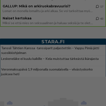
GALLUP: Mikä on arkiruokabravuurisi?
17
Lomat on monella lomailtu ja arki alkaa. Se voi tarkoittaa myös sitä, että grillailut on grillattu ja palataan arjen ruo
Naiset kertokaa
43
Miksi se että mies on seksuaalinen ja haluaa seksiä ja te olette hänen mielestänne haluttava on vastenmielistä? Mikä sii
STARA.FI
Tanssii Tähtien Kanssa -tanssiparit paljastettiin – Vappu Pimiä jätti
suosikkiohjelman
Leskeneläke ei kuulu kaikille – Kela muistuttaa tärkeästä ikärajasta
Veronmaksupäivä 1,9 miljoonalla suomalaisella – viivästyskorko
juoksee heti