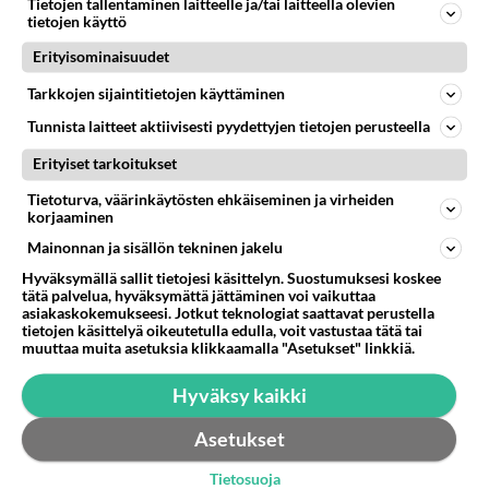
Onko olemassa jotain nettisivua josta voit tarkistaa
Tietojen tallentaminen laitteelle ja/tai laitteella olevien
tietojen käyttö
mitä operaattoria kaverisi käyttää? Olisi mukava tehdä
vertailua ja...
Erityisominaisuudet
09.11.2010 08:15
1
283
0
Tarkkojen sijaintitietojen käyttäminen
Tunnista laitteet aktiivisesti pyydettyjen tietojen perusteella
Erityiset tarkoitukset
Tietoturva, väärinkäytösten ehkäiseminen ja virheiden
korjaaminen
Mainonnan ja sisällön tekninen jakelu
Hyväksymällä sallit tietojesi käsittelyn. Suostumuksesi koskee
tätä palvelua, hyväksymättä jättäminen voi vaikuttaa
asiakaskokemukseesi. Jotkut teknologiat saattavat perustella
tietojen käsittelyä oikeutetulla edulla, voit vastustaa tätä tai
muuttaa muita asetuksia klikkaamalla "Asetukset" linkkiä.
Hyväksy kaikki
Asetukset
Tietosuoja