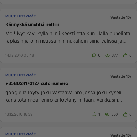
MUUT LIITTYMÄT
Vastattu 15v
Kännykkä unohtui nettiin
Moi! Nyt kävi kyllä niin ilkeesti että kun illalla puhelinta
räpläsin ja olin netissä niin nukahdin siinä välissä ja
aam...
14.12.2010 05:48
6
377
0
MUUT LIITTYMÄT
Vastattu 15v
+358624170127 outo numero
googlella löyty joku vastaava nro jossa joku kyseli
kans tota nroa. eniro ei löytäny mitään. veikkasin
lehtimyyjää mutta...
13.12.2010 18:39
1
350
0
MUUT LIITTYMÄT
Vastattu 15v