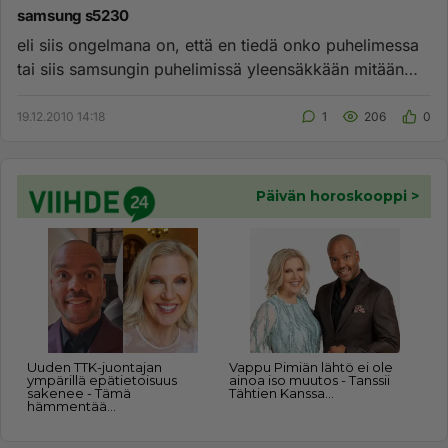
samsung s5230
eli siis ongelmana on, että en tiedä onko puhelimessa
tai siis samsungin puhelimissä yleensäkkään mitään
numeroa mihin l...
19.12.2010 14:18
1
206
0