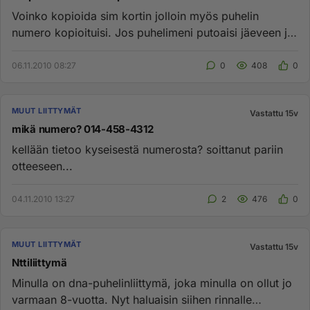
Voinko kopioida sim kortin jolloin myös puhelin
numero kopioituisi. Jos puhelimeni putoaisi jäeveen ja
soittaisin sillä ...
06.11.2010 08:27
0
408
0
MUUT LIITTYMÄT
Vastattu 15v
mikä numero? 014-458-4312
kellään tietoo kyseisestä numerosta? soittanut pariin
otteeseen...
04.11.2010 13:27
2
476
0
MUUT LIITTYMÄT
Vastattu 15v
Nttiliittymä
Minulla on dna-puhelinliittymä, joka minulla on ollut jo
varmaan 8-vuotta. Nyt haluaisin siihen rinnalle