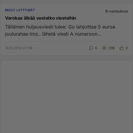
MUUT LIITTYMÄT
Ei vastauksia
Varokaa älkää vastatko viesteihin
Tälläinen huijausviesti tulee: Go lahjoittaa 5 euroa
joulurahaa tms.. lähetä viesti A numeroon
35845740160007 viesti...
18.12.2010 07:58
0
298
0