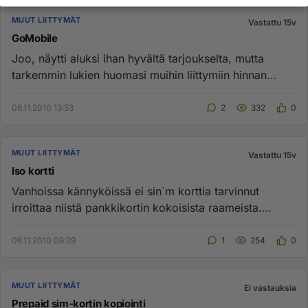
MUUT LIITTYMÄT
Vastattu 15v
GoMobile
Joo, näytti aluksi ihan hyvältä tarjoukselta, mutta
tarkemmin lukien huomasi muihin liittymiin hinnan
olevankin 0.12 snt...
08.11.2010 13:53
2
332
0
MUUT LIITTYMÄT
Vastattu 15v
Iso kortti
Vanhoissa kännyköissä ei sin´m korttia tarvinnut
irroittaa niistä pankkikortin kokoisista raameista.
Vieläkö sellaisia p...
06.11.2010 08:29
1
254
0
MUUT LIITTYMÄT
Ei vastauksia
Prepaid sim-kortin kopiointi