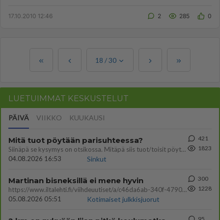
rajattoman neti...
17.10.2010 12:46
2
285
0
18
/
30
LUETUIMMAT KESKUSTELUT
PÄIVÄ
VIIKKO
KUUKAUSI
421
Mitä tuot pöytään parisuhteessa?
1823
Siinäpä se kysymys on otsikossa. Mitäpä siis tuot/toisit pöytään parisuhteessa? Oletko mies vai nainen? Koetko sen mitä
04.08.2026 16:53
Sinkut
300
Martinan bisneksillä ei mene hyvin
1228
https://www.iltalehti.fi/viihdeuutiset/a/c46da6ab-340f-4790-aaa7-0865eed2336 Yrityksen konkurssihakemus on tullut kärä
05.08.2026 05:51
Kotimaiset julkkisjuorut
95