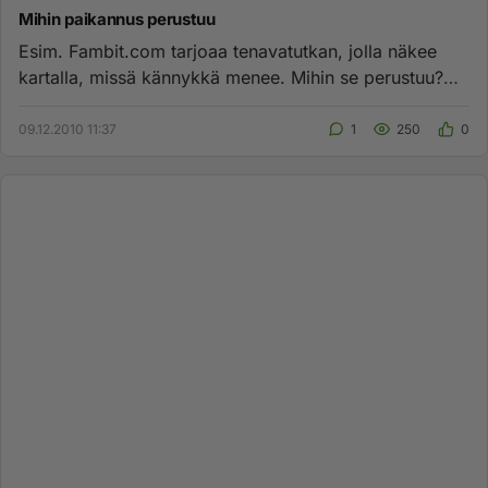
Mihin paikannus perustuu
Esim. Fambit.com tarjoaa tenavatutkan, jolla näkee
kartalla, missä kännykkä menee. Mihin se perustuu?
Kysyn, koska luuli...
09.12.2010 11:37
1
250
0