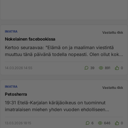
IMATRA
Vastattu 4kk
Nokelainen facebookissa
Kertoo seuraavaa: "Elämä on ja maaliman viestintä
muuttuu tänä päivänä todella nopeasti. Olen ollut koko
tähän astisen ...
14.03.2026 14:55
39
891
0
IMATRA
Vastattu 4kk
Petosherra
19:31 Etelä-Karjalan käräjäoikeus on tuominnut
imatralaisen miehen yhden vuoden ehdolliseen
vankeuteen törkeästä verope...
13.03.2026 18:15
6
646
0