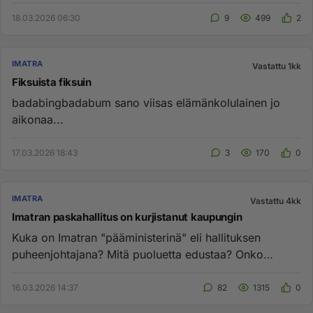
hyviä paikkoja Jartsal...
18.03.2026 06:30
9
499
2
IMATRA
Vastattu 1kk
Fiksuista fiksuin
badabingbadabum sano viisas elämänkolulainen jo
aikonaa...
17.03.2026 18:43
3
170
0
IMATRA
Vastattu 4kk
Imatran paskahallitus on kurjistanut kaupungin
Kuka on Imatran "pääministerinä" eli hallituksen
puheenjohtajana? Mitä puoluetta edustaa? Onko
kyseinen puolue johtanut ...
16.03.2026 14:37
82
1315
0