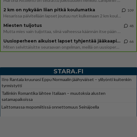
Martina Aitolehti on seurattu julkisuuden henkilö. Lähipiiriin mahtuu muitakin tunnettuja henkilöitä. Tiesitkö, että Ma
2 km on nykyään liian pitkä koulumatka
109
Hesarissa päivitellään lapset joutuu nyt kulkemaan 2 km kouluun jösses. Ruostefillarilla tuo matka menee vaikka miten äk
Miesten tuijotus
48
Mutta mies vain tuijottaa, siinä vaiheessa käännän itse pään pois. Mikä juttu? Yleensä jos joku tuijottaa tai katsoo, hä
Uusioperheen aikuiset lapset tyhjentää jääkaapin käydessään
66
Miten selvittäisitte seuraavan ongelman, meillä on uusioperhe, minulla teini-ikäiset lapset ja puolisolla aikuiset, jotk
STARA.FI
IIro Rantala kruunasi Eppu Normaalin jäähyväiset – ylilyönti kuitenkin
tyrmistytti
Tallinkin Romantika lähtee Italiaan – muutoksia alusten
satamapaikoissa
Laittomassa mopomiitissä onnettomuus Seinäjoella