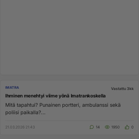
IMATRA
Vastattu 3kk
Ihminen menehtyi viime yönä Imatrankoskella
Mitä tapahtui? Punainen portteri, ambulanssi sekä
poliisi paikalla?...
21.03.2026 21:43
14
1950
0