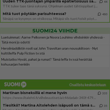
Uuden TTK-juontajan ympärillä epätietoisuus sakenee - Nyt MTV hämmentää soppaa
44
TTK tulee taas tänä syksynä. Ohjelman uudet tähtioppilaat julkistetaan torstaina 6. elokuuta klo 14 alkavassa lehdistö
Mitä tuot pöytään parisuhteessa?
480
Siinäpä se kysymys on otsikossa. Mitäpä siis tuot/toisit pöytään parisuhteessa? Oletko mies vai nainen? Koetko sen mitä
SUOMI24 VIIHDE
Luetuimmat: Aarne Pelkonen ja Noora Louhimo vihdoinkin yhdessä -
Tätä moni jo odotti
Heroiiniaddiktin rooli sai John Travoltan uran nousukiitoon - Nyt
kulttileffa Pulp Fiction tv:stä
Muistatko Hyvät, pahat ja rumat? Tämä leffa tv:ssä herättää
kohusarjan henkiin
Osallistu keskusteluun
Martinan bisneksillä ei mene hyvin
333
https://www.iltalehti.fi/viihdeuutiset/a/c46da6ab-340f-4790-aaa7-0865eed2336 Yrityksen konkurssihakemus on tullut kärä
Tiesitkö? Martina Aitolehden isäpuoli on tämä suosittu laulaja
35