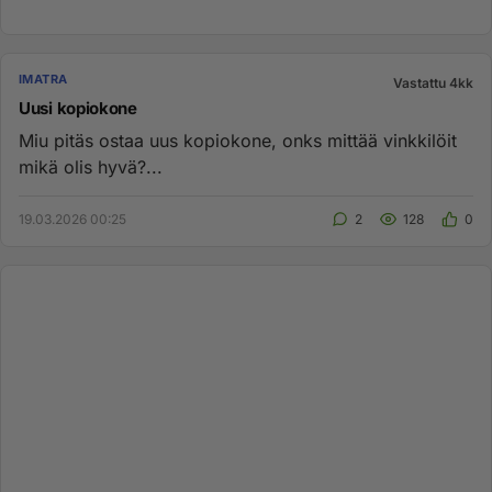
IMATRA
Vastattu 4kk
Uusi kopiokone
Miu pitäs ostaa uus kopiokone, onks mittää vinkkilöit
mikä olis hyvä?...
19.03.2026 00:25
2
128
0