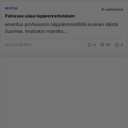
IMATRA
Ei vastauksia
Painavaa asiaa lappeenrantalaisen
emeritus professorin näppäimmistöltä koskien itäistä
Suomea. Imatrakin mainittu.
https://www.hs.fi/mielipide/art-200001...
15.03.2026 19:51
0
97
0