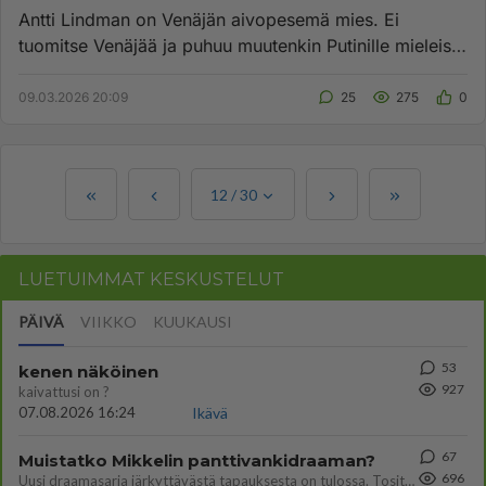
Antti Lindman on Venäjän aivopesemä mies. Ei
tuomitse Venäjää ja puhuu muutenkin Putinille mieleisiä
asioita. Vastustaa...
09.03.2026 20:09
25
275
0
12
/
30
LUETUIMMAT KESKUSTELUT
PÄIVÄ
VIIKKO
KUUKAUSI
53
kenen näköinen
927
kaivattusi on ?
07.08.2026 16:24
Ikävä
67
Muistatko Mikkelin panttivankidraaman?
696
Uusi draamasarja järkyttävästä tapauksesta on tulossa. Tositapahtumiin perustuva sarja ammentaa vuoden 1986 Mikkelin pan