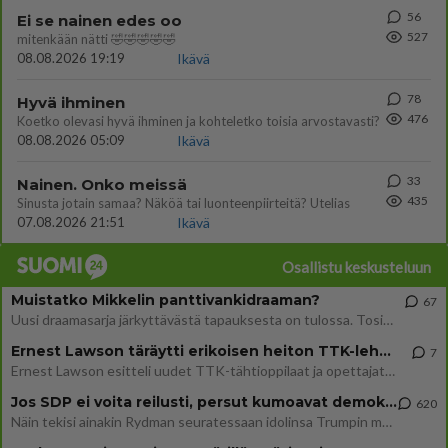
56
Ei se nainen edes oo
527
mitenkään nätti 🤣🤣🤣🤣🤣
08.08.2026 19:19
Ikävä
78
Hyvä ihminen
476
Koetko olevasi hyvä ihminen ja kohteletko toisia arvostavasti?
08.08.2026 05:09
Ikävä
33
Nainen. Onko meissä
435
Sinusta jotain samaa? Näköä tai luonteenpiirteitä? Utelias
07.08.2026 21:51
Ikävä
Osallistu keskusteluun
Muistatko Mikkelin panttivankidraaman?
67
Uusi draamasarja järkyttävästä tapauksesta on tulossa. Tositapahtumiin perustuva sarja ammentaa vuoden 1986 Mikkelin pan
Ernest Lawson täräytti erikoisen heiton TTK-lehdistötilaisuudessa: " Onko tässä tarkoituksena...?"
7
Ernest Lawson esitteli uudet TTK-tähtioppilaat ja opettajat torstaina 6.8. lehdistölle. Tulevalla kaudella on yksi hausk
Jos SDP ei voita reilusti, persut kumoavat demokratian Suomesta
620
Näin tekisi ainakin Rydman seuratessaan idolinsa Trumpin mallia https://www.is.fi/politiikka/art-2000012187244.html