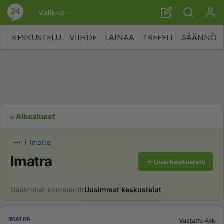
Valikko
KESKUSTELU
VIIHDE
LAINAA
TREFFIT
SÄÄNNÖT
Aihealueet
Imatra
Imatra
Uusi keskustelu
Uusimmat kommentit
Uusimmat keskustelut
IMATRA
Vastattu 4kk