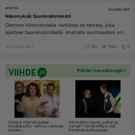
IMATRA
Vastattu 4kk
Näkemyksiä Saareksiinmäestä
Olemme kiinnostuneita vanhasta ok-talosta, joka
sijaitsee Saareksiinmäellä. Imatralla asumisestani on
nyt niin kauan aik...
19.03.2026 18:57
120
1343
0