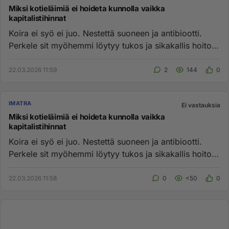
Miksi kotieläimiä ei hoideta kunnolla vaikka
kapitalistihinnat
Koira ei syö ei juo. Nestettä suoneen ja antibiootti.
Perkele sit myöhemmi löytyy tukos ja sikakallis hoito.
Kyllä ammat...
22.03.2026 11:59
2
144
0
IMATRA
Ei vastauksia
Miksi kotieläimiä ei hoideta kunnolla vaikka
kapitalistihinnat
Koira ei syö ei juo. Nestettä suoneen ja antibiootti.
Perkele sit myöhemmi löytyy tukos ja sikakallis hoito.
Kyllä ammat...
22.03.2026 11:58
0
<50
0