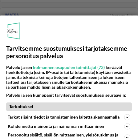
IMATRA
Vastattu 4kk
Pahat ihmiset suvussa
Perhedynamiikan pelit: On mahdollista, että
perheessäsi on tapana puhua "eri kieltä" riippuen siitä,
kuka on paikalla. J...
Tarvitsemme suostumuksesi tarjotaksemme
13.03.2026 17:00
2
168
0
personoitua palvelua
Palvelu ja sen
kolmannen osapuolen toimittajat (73)
keräävät
henkilötietoja (esim. IP-osoite tai laitetunniste) käyttäen evästeitä
IMATRA
Vastattu 4kk
ja muita teknisiä keinoja tietojen tallentamiseen ja lukemiseen
Ruokakuski
laitteellasi tarjotakseen sinulle tarkoituksenmukaisia mainoksia
ja parhaan mahdollisen asiakaskokemuksen.
Olen huomannut useamman kerran että imatrankosken
Palvelu ja sen kumppanit tarvitsevat suostumuksesi seuraaviin:
s-marketissa käy jokin ruokalähetti hakemassa
valmiiksi kerätyt tuotte...
Tarkoitukset
12.03.2026 23:15
24
772
0
Tarkat sijaintitiedot ja tunnistaminen laitetta skannaamalla
Kohdennettu mainonta ja mainonnan mittaaminen
IMATRA
Personoitu sisältö, sisällön mittaaminen, yleisötutkimus ja
Vastattu 4kk