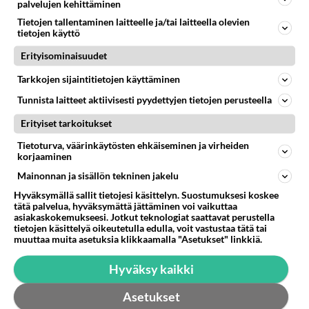
palvelujen kehittäminen
Lopettakaa valitus ja tehkää näin
Tietojen tallentaminen laitteelle ja/tai laitteella olevien
Ei pitäisi vain valittaa rajan sulkeutumisesta vaan alkaa
tietojen käyttö
markkinoimaan aluetta uudelle kohderyhmälle.
Erityisominaisuudet
Esimerkiksi näin...
12.03.2026 08:48
23
429
0
Tarkkojen sijaintitietojen käyttäminen
Tunnista laitteet aktiivisesti pyydettyjen tietojen perusteella
Erityiset tarkoitukset
Tietoturva, väärinkäytösten ehkäiseminen ja virheiden
korjaaminen
Mainonnan ja sisällön tekninen jakelu
Hyväksymällä sallit tietojesi käsittelyn. Suostumuksesi koskee
tätä palvelua, hyväksymättä jättäminen voi vaikuttaa
asiakaskokemukseesi. Jotkut teknologiat saattavat perustella
tietojen käsittelyä oikeutetulla edulla, voit vastustaa tätä tai
muuttaa muita asetuksia klikkaamalla "Asetukset" linkkiä.
Hyväksy kaikki
Asetukset