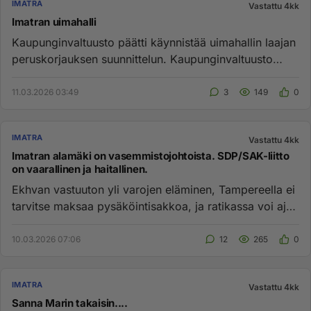
IMATRA
Vastattu 4kk
Imatran uimahalli
Kaupunginvaltuusto päätti käynnistää uimahallin laajan
peruskorjauksen suunnittelun. Kaupunginvaltuusto
päätti maananta...
11.03.2026 03:49
3
149
0
IMATRA
Vastattu 4kk
Imatran alamäki on vasemmistojohtoista. SDP/SAK-liitto
on vaarallinen ja haitallinen.
Ekhvan vastuuton yli varojen eläminen, Tampereella ei
tarvitse maksaa pysäköintisakkoa, ja ratikassa voi ajaa
liputta, T...
10.03.2026 07:06
12
265
0
IMATRA
Vastattu 4kk
Sanna Marin takaisin....