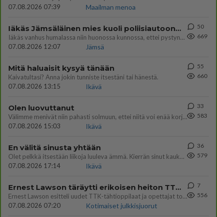
07.08.2026 07:39
Maailman menoa
50
Iäkäs Jämsäläinen mies kuoli poliisiautoon matkalla Jyväskylän putkaan
669
Iäkäs vanhus humalassa niin huonossa kunnossa, ettei pystynyt huolehtimaan itsestään niin ainoa apu sillä hetkellä oli
07.08.2026 12:07
Jämsä
55
Mitä haluaisit kysyä tänään
660
Kaivatultasi? Anna jokin tunniste itsestäni tai hänestä.
07.08.2026 13:15
Ikävä
33
Olen luovuttanut
583
Välimme menivät niin pahasti solmuun, ettei niitä voi enää korjata. On aika jatkaa elämässä eteenpäin. Toivon sulle kaik
07.08.2026 15:03
Ikävä
36
En välitä sinusta yhtään
579
Olet pelkkä itsestään liikoja luuleva ämmä. Kierrän sinut kaukaa nyt ja aina. Olit mulle pelkkä lelu vaan.
07.08.2026 17:14
Ikävä
7
Ernest Lawson täräytti erikoisen heiton TTK-lehdistötilaisuudessa: " Onko tässä tarkoituksena...?"
556
Ernest Lawson esitteli uudet TTK-tähtioppilaat ja opettajat torstaina 6.8. lehdistölle. Tulevalla kaudella on yksi hausk
07.08.2026 07:20
Kotimaiset julkkisjuorut