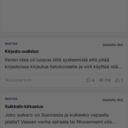
IMATRA
Vastattu 4kk
Kirjasto uudistus
Kenen idea oli luopua siitä systeemistä että pitää
kirjastoissa kirjautua tietokoneelle ja voit käyttää sitä 1
tunnin ke...
18.03.2026 12:31
6
214
2
IMATRA
Vastattu 4kk
Suikkelin kirkastus
Joko suikero on Suomessa ja kulkeeko vapaalla
jalalla? Vaasan vanha sairaala tai Niuvanniemi olis