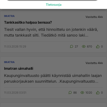
Tietosuoja
IMATRA
Vastattu 4kk
Tankkasitko halpaa bensaa?
Tiesit vallan hyvin, että hinnoittelu on jotenkin väärä,
mutta tankkasit silti. Tiedätkö mitä sanoo laki
tällaisesta men...
11.03.2026 15:29
27
670
0
IMATRA
Vastattu 4kk
Imatran uimahalli
Kaupunginvaltuusto päätti käynnistää uimahallin laajan
peruskorjauksen suunnittelun. .Kaupunginvaltuusto
päätti maanant...
11.03.2026 03:51
86
1020
0