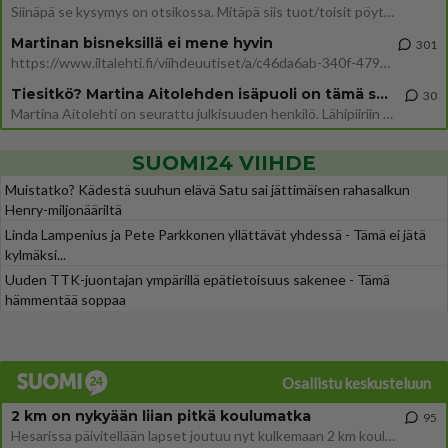
Siinäpä se kysymys on otsikossa. Mitäpä siis tuot/toisit pöytään parisuhteessa? Oletko mies vai nainen? Koetko sen mitä
Martinan bisneksillä ei mene hyvin
301
https://www.iltalehti.fi/viihdeuutiset/a/c46da6ab-340f-4790-aaa7-0865eed2336 Yrityksen konkurssihakemus on tullut kärä
Tiesitkö? Martina Aitolehden isäpuoli on tämä suosittu laulaja
30
Martina Aitolehti on seurattu julkisuuden henkilö. Lähipiiriin mahtuu muitakin tunnettuja henkilöitä. Tiesitkö, että Ma
SUOMI24 VIIHDE
Muistatko? Kädestä suuhun elävä Satu sai jättimäisen rahasalkun
Henry-miljonääriltä
Linda Lampenius ja Pete Parkkonen yllättävät yhdessä - Tämä ei jätä
kylmäksi...
Uuden TTK-juontajan ympärillä epätietoisuus sakenee - Tämä
hämmentää soppaa
Osallistu keskusteluun
2 km on nykyään liian pitkä koulumatka
95
Hesarissa päivitellään lapset joutuu nyt kulkemaan 2 km kouluun jösses. Ruostefillarilla tuo matka menee vaikka miten äk