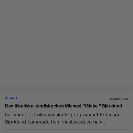
ÅLAND
Vastattu 6v
Den äländska kändiskocken Michael "Micke " Björklund
har vunnit det rikssvenska tv-programmet Robinson.
Björklund kammade hem vinsten på en halv
miljon,ca.47 400 euro. En de...