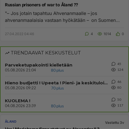
Russian prisoners of war to Åland ??
"– Jos jotain tapahtuu Ahvenanmaalle – jos
ahvenanmaalaisia vastaan hyökätään – on Suomen
velvollisuus lähettää armeija...
27.04.2022 04:46
4
1014
0
TRENDAAVAT KESKUSTELUT
45
Parveketupakointi kielletään
124
05.08.2026 21:04
80 plus
46
Hieno budjetti ! Upeeta ! Pieni- ja keskituloisen arki muuttuu aivan radikaalisti
80
05.08.2026 09:22
70 plus
50
KUOLEMA !
117
04.08.2026 23:39
80 plus
ÅLAND
Vastattu 3v