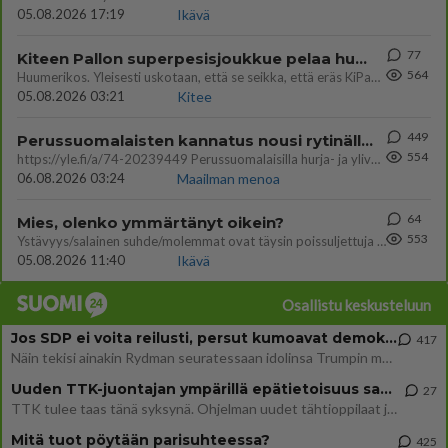
05.08.2026 17:19
Ikävä
77
Kiteen Pallon superpesisjoukkue pelaa huumeiden vaikutuksen alaisena
564
Huumerikos. Yleisesti uskotaan, että se seikka, että eräs KiPan pelaaja kärähtää huumeista, on vain jäävuoren huippu. M
05.08.2026 03:21
Kitee
449
Perussuomalaisten kannatus nousi rytinällä Ylen tänään julkaisemassa tuoreimmassa gallup-kyselyssä.
554
https://yle.fi/a/74-20239449 Perussuomalaisilla hurja- ja ylivoimaisesti suurin nousu tässä uudessa Ylen gallupissa. Kyl
06.08.2026 03:24
Maailman menoa
64
Mies, olenko ymmärtänyt oikein?
553
Ystävyys/salainen suhde/molemmat ovat täysin poissuljettuja asioita? Nainen
05.08.2026 11:40
Ikävä
Osallistu keskusteluun
Jos SDP ei voita reilusti, persut kumoavat demokratian Suomesta
417
Näin tekisi ainakin Rydman seuratessaan idolinsa Trumpin mallia https://www.is.fi/politiikka/art-2000012187244.html
Uuden TTK-juontajan ympärillä epätietoisuus sakenee - Nyt MTV hämmentää soppaa
27
TTK tulee taas tänä syksynä. Ohjelman uudet tähtioppilaat julkistetaan torstaina 6. elokuuta klo 14 alkavassa lehdistö
Mitä tuot pöytään parisuhteessa?
425