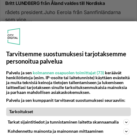
Britt LUNDBERG från Åland valdes till Nordiska
rådets president.Juho Eerola från Sannfinländarna
som vice....
03.11.2016 23:10
4
156
2
Tarvitsemme suostumuksesi tarjotaksemme
ÅLAND
Vastattu 9v
personoitua palvelua
Malört köpes
Finns det till salu? Artemisia absinthium, skördat
Palvelu ja sen
kolmannen osapuolen toimittajat (73)
keräävät
henkilötietoja (esim. IP-osoite tai laitetunniste) käyttäen evästeitä
blommande, torkad. Växer ej på fastlandet. beklagar
ja muita teknisiä keinoja tietojen tallentamiseen ja lukemiseen
dålig svenska...
laitteellasi tarjotakseen sinulle tarkoituksenmukaisia mainoksia
ja parhaan mahdollisen asiakaskokemuksen.
28.09.2015 20:21
3
224
0
Palvelu ja sen kumppanit tarvitsevat suostumuksesi seuraaviin:
Tarkoitukset
ÅLAND
Vastattu 9v
Så tråkigt med den här fågelinfluensan
Tarkat sijaintitiedot ja tunnistaminen laitetta skannaamalla
som nu finns på Åland....
Kohdennettu mainonta ja mainonnan mittaaminen