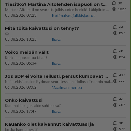
30
Tiesitkö? Martina Aitolehden isäpuoli on tämä suosittu laulaja
1027
Martina Aitolehti on seurattu julkisuuden henkilö. Lähipiiriin mahtuu muitakin tunnettuja henkilöitä. Tiesitkö, että Ma
05.08.2026 07:23
Kotimaiset julkkisjuorut
64
Mitä töitä kaivattusi on tehnyt?
857
😅
05.08.2026 13:25
Ikävä
68
Voiko meidän välit
824
Koskaan parantua tästä?
05.08.2026 05:34
Ikävä
417
Jos SDP ei voita reilusti, persut kumoavat demokratian Suomesta
666
Näin tekisi ainakin Rydman seuratessaan idolinsa Trumpin mallia https://www.is.fi/politiikka/art-2000012187244.html
06.08.2026 09:02
Maailman menoa
46
Onko kaivattusi
607
Kummallinen jossakin suhteessa?
05.08.2026 17:47
Ikävä
38
Kauanko olet kaivannut kaivattuasi ja
572
koska hänet löysit?