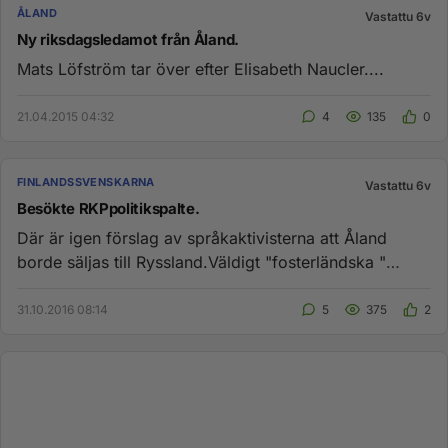
ÅLAND
Vastattu 6v
Ny riksdagsledamot från Åland.
Mats Löfström tar över efter Elisabeth Naucler....
21.04.2015 04:32
4
135
0
FINLANDSSVENSKARNA
Vastattu 6v
Besökte RKPpolitikspalte.
Där är igen förslag av språkaktivisterna att Åland
borde säljas till Ryssland.Väldigt "fosterländska "
personer....
31.10.2016 08:14
5
375
2