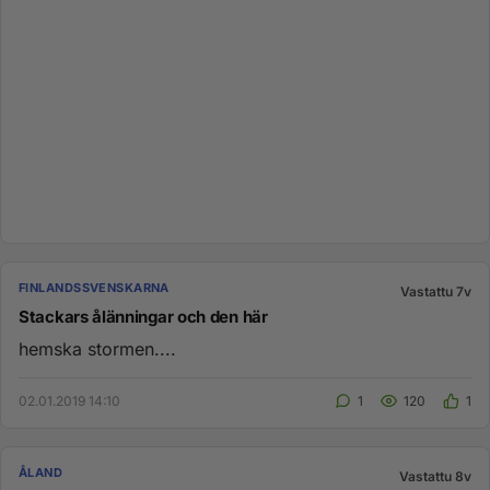
FINLANDSSVENSKARNA
Vastattu 7v
Stackars ålänningar och den här
hemska stormen....
02.01.2019 14:10
1
120
1
ÅLAND
Vastattu 8v