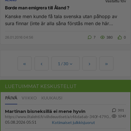
ÅLAND
Vastattu 10v
Borde man emigrera till Åland ?
Kanske men kunde få tala svenska utan påhopp av
sura finnar (inte är alla såna förstås men de här
språkrasisterna är så ...
26.01.2016 04:56
7
380
0
1
/
30
LUETUIMMAT KESKUSTELUT
PÄIVÄ
VIIKKO
KUUKAUSI
301
Martinan bisneksillä ei mene hyvin
1243
https://www.iltalehti.fi/viihdeuutiset/a/c46da6ab-340f-4790-aaa7-0865eed2336 Yrityksen konkurssihakemus on tullut kärä
05.08.2026 05:51
Kotimaiset julkkisjuorut