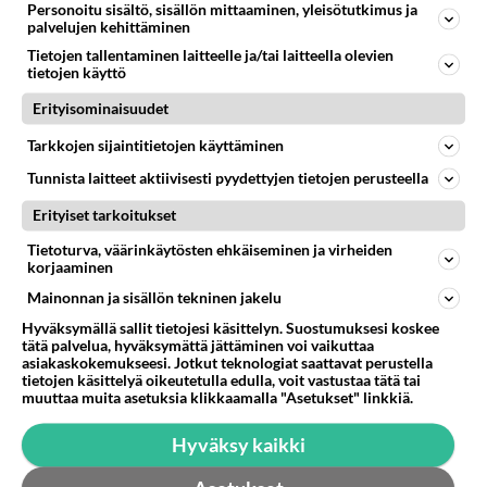
Personoitu sisältö, sisällön mittaaminen, yleisötutkimus ja
palvelujen kehittäminen
27.11.2016 04:00
2
115
0
Tietojen tallentaminen laitteelle ja/tai laitteella olevien
tietojen käyttö
ÅLAND
Vastattu 9v
Erityisominaisuudet
Vår försvarsminister har bekymmer för Åland.
Tarkkojen sijaintitietojen käyttäminen
Snart flyttar han säkert Nylands Brigad till Åland,så det
Tunnista laitteet aktiivisesti pyydettyjen tietojen perusteella
finns militär på plats....
Erityiset tarkoitukset
20.10.2016 05:34
4
109
2
Tietoturva, väärinkäytösten ehkäiseminen ja virheiden
korjaaminen
Mainonnan ja sisällön tekninen jakelu
Hyväksymällä sallit tietojesi käsittelyn. Suostumuksesi koskee
tätä palvelua, hyväksymättä jättäminen voi vaikuttaa
asiakaskokemukseesi. Jotkut teknologiat saattavat perustella
tietojen käsittelyä oikeutetulla edulla, voit vastustaa tätä tai
muuttaa muita asetuksia klikkaamalla "Asetukset" linkkiä.
Hyväksy kaikki