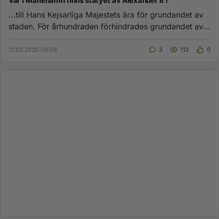
Var i Mariehamn finns statyet av Alexander II ?
...till Hans Kejsarliga Majestets ära för grundandet av
staden. För århundraden förhindrades grundandet av
själviska bo...
12.02.2020 09:08
3
113
0