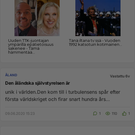
ÅLAND
Vastattu 6v
Den åländska självstyrelsen är
unik i världen.Den kom till i turbulensens spår efter
första världskriget och firar snart hundra års
jubileum....
09.06.2020 15:23
1
110
1