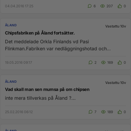
04.04.2016 17:25
6
207
0
ÅLAND
Vastattu 10v
Chipsfabriken på Åland fortsätter.
Det meddelade Orkla Finlands vd Pasi
Flinkman.Fabriken var nedläggningshotad och
samarbetsförhandlingar fördes . (svensk...
19.05.2016 09:17
2
169
0
ÅLAND
Vastattu 10v
Vad skall man sen mumsa på om chipsen
inte mera tillverkas på Åland ?...
25.02.2016 06:12
7
189
0