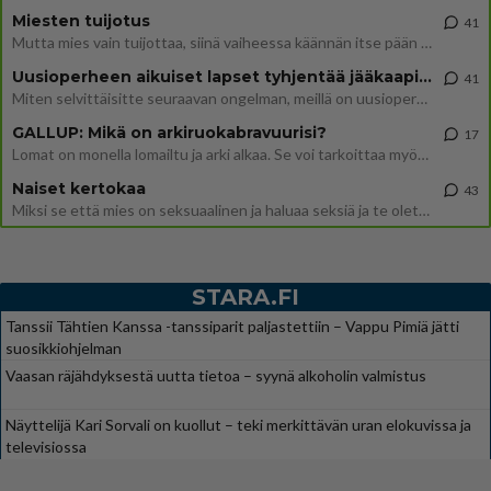
Miesten tuijotus
41
Mutta mies vain tuijottaa, siinä vaiheessa käännän itse pään pois. Mikä juttu? Yleensä jos joku tuijottaa tai katsoo, hä
Uusioperheen aikuiset lapset tyhjentää jääkaapin käydessään
41
Miten selvittäisitte seuraavan ongelman, meillä on uusioperhe, minulla teini-ikäiset lapset ja puolisolla aikuiset, jotk
GALLUP: Mikä on arkiruokabravuurisi?
17
Lomat on monella lomailtu ja arki alkaa. Se voi tarkoittaa myös sitä, että grillailut on grillattu ja palataan arjen ruo
Naiset kertokaa
43
Miksi se että mies on seksuaalinen ja haluaa seksiä ja te olette hänen mielestänne haluttava on vastenmielistä? Mikä sii
STARA.FI
Tanssii Tähtien Kanssa -tanssiparit paljastettiin – Vappu Pimiä jätti
suosikkiohjelman
Vaasan räjähdyksestä uutta tietoa – syynä alkoholin valmistus
Näyttelijä Kari Sorvali on kuollut – teki merkittävän uran elokuvissa ja
televisiossa