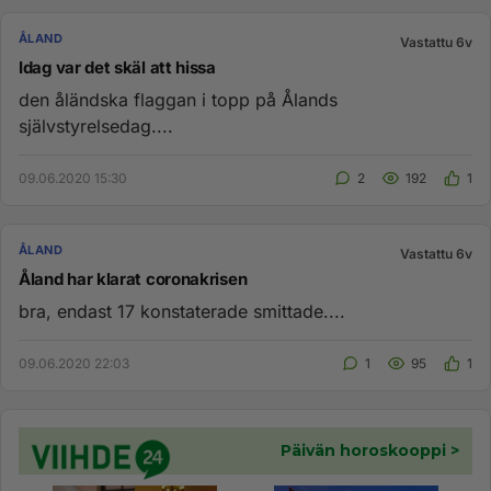
ÅLAND
Vastattu 6v
Idag var det skäl att hissa
den åländska flaggan i topp på Ålands
självstyrelsedag....
09.06.2020 15:30
2
192
1
ÅLAND
Vastattu 6v
Åland har klarat coronakrisen
bra, endast 17 konstaterade smittade....
09.06.2020 22:03
1
95
1