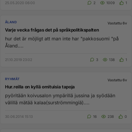
25.05.2020 06:00
2
1009
1
ÅLAND
Vastattu 6v
Varje vecka frågas det på språkpolitikspalten
hur det är möjligt att man inte har "pakkosuomi "på
Åland....
21.10.2019 23:02
3
138
1
RYHMÄT
Vastattu 6v
Hur.reilla on kyllä omituisia tapoja
pyöritään koivusalon ympärillä jussina ja syödään
välillä mätää kalaa(surströmmingiä)....
30.06.2014 15:13
16
238
0