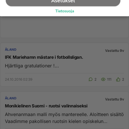
Asetukset
Tietosuoja
ÅLAND
Vastattu 9v
IFK Mariehamn mästare i fotbollsligan.
Hjärtliga gratulationer !...
24.10.2016 02:39
2
111
2
ÅLAND
Vastattu 9v
Monikielinen Suomi - ruotsi valinnaiseksi
Ahvenanmaan malli myös mantereelle. Aloitteen sisältö
Vaadimme pakollisen ruotsin kielen opiskelun
muuttamista valinna...