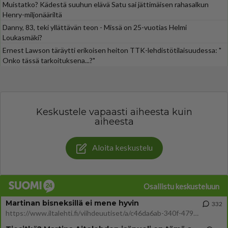
Muistatko? Kädestä suuhun elävä Satu sai jättimäisen rahasalkun
Henry-miljonääriltä
Danny, 83, teki yllättävän teon - Missä on 25-vuotias Helmi
Loukasmäki?
Ernest Lawson täräytti erikoisen heiton TTK-lehdistötilaisuudessa: "
Onko tässä tarkoituksena...?"
Keskustele vapaasti aiheesta kuin
aiheesta
Aloita keskustelu
Osallistu keskusteluun
Martinan bisneksillä ei mene hyvin
332
https://www.iltalehti.fi/viihdeuutiset/a/c46da6ab-340f-4790-aaa7-0865eed2336 Yrityksen konkurssihakemus on tullut kärä