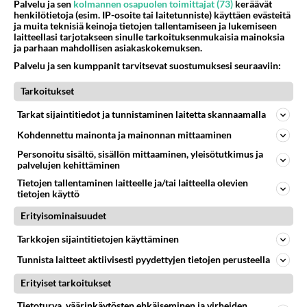
Palvelu ja sen
kolmannen osapuolen toimittajat (73)
keräävät
Toden näkösesti minun kannattaisi ostaa rytätty 1.8 ti
joku rytätty uudempi kuin -97 compacti tai sitten
henkilötietoja (esim. IP-osoite tai laitetunniste) käyttäen evästeitä
ja muita teknisiä keinoja tietojen tallentamiseen ja lukemiseen
compakti saksasta ja vaihtaa tarvittavat osat,vai mitä
tosiaan hommata joku ympäriajettu ti saksasta,
laitteellasi tarjotakseen sinulle tarkoituksenmukaisia mainoksia
mieltä olet?
se olisi varmasti paras vaihtoehto. Uskoisin, että
ja parhaan mahdollisen asiakaskokemuksen.
ne levyt on mahdollista vaihtaa rumpujen paikalle
Palvelu ja sen kumppanit tarvitsevat suostumuksesi seuraaviin:
ilman suurempia ponnisteluja.
Tarkoitukset
Joo, tuo lukkoperä on aika ehdoton peli ainakin
Tarkat sijaintitiedot ja tunnistaminen laitetta skannaamalla
näin talvella. Compactiin sitä on myyty täällä
Kohdennettu mainonta ja mainonnan mittaaminen
suomessa 5000 mk lisähintaan ja aika moneen
Personoitu sisältö, sisällön mittaaminen, yleisötutkimus ja
yksilöön se on hinnasta johtuen eksynyt.
palvelujen kehittäminen
Saksasta tuodussa sitä tuskin on- siellä ku ei
Tietojen tallentaminen laitteelle ja/tai laitteella olevien
tietojen käyttö
paljoa liukkailla ajella.
Erityisominaisuudet
Äänestä
Kommentoi
Tarkkojen sijaintitietojen käyttäminen
Tunnista laitteet aktiivisesti pyydettyjen tietojen perusteella
Kommentoi aloitusta...
Erityiset tarkoitukset
Tietoturva, väärinkäytösten ehkäiseminen ja virheiden