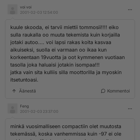
voi voi
2001-02-03 12:54:00
kuule skooda, ei tarvii miettii tommosii!!!! eiko
sulla raukalla oo muuta tekemista kuin korjailla
jotaki autoo.... voi lapsi rakas koita kasvaa
aikuiseksi, suolla ei varmaan oo ikaa kun
korkeentaan 19vuotta ja oot kymmenen vuotiaan
tasolla joka haluaisi jotakin isompaa!!!
jatka vain sita kulliis silla moottorilla ja myoskin
itsetuntoasi.
Äänestä
Kommentoi
Feng
2001-02-03 23:37:00
minkä vuosimalliseen compactiin olet muutosta
tekemässä, koska vanhemmissa kuin -97 ei ole