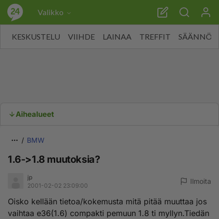
Valikko
KESKUSTELU
VIIHDE
LAINAA
TREFFIT
SÄÄNNÖT
Aihealueet
BMW
1.6->1.8 muutoksia?
jp
Ilmoita
2001-02-02 23:09:00
Oisko kellään tietoa/kokemusta mitä pitää muuttaa jos
vaihtaa e36(1.6) compakti pemuun 1.8 ti myllyn.Tiedän