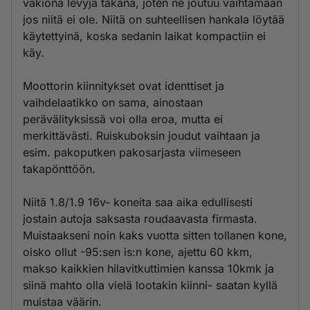
vakiona levyjä takana, joten ne joutuu vaihtamaan
jos niitä ei ole. Niitä on suhteellisen hankala löytää
käytettyinä, koska sedanin laikat kompactiin ei
käy.
Moottorin kiinnitykset ovat identtiset ja
vaihdelaatikko on sama, ainostaan
perävälityksissä voi olla eroa, mutta ei
merkittävästi. Ruiskuboksin joudut vaihtaan ja
esim. pakoputken pakosarjasta viimeseen
takapönttöön.
Niitä 1.8/1.9 16v- koneita saa aika edullisesti
jostain autoja saksasta roudaavasta firmasta.
Muistaakseni noin kaks vuotta sitten tollanen kone,
oisko ollut -95:sen is:n kone, ajettu 60 kkm,
makso kaikkien hilavitkuttimien kanssa 10kmk ja
siinä mahto olla vielä lootakin kiinni- saatan kyllä
muistaa väärin.