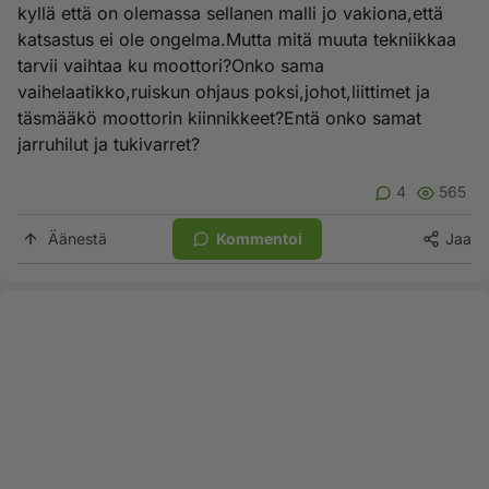
kyllä että on olemassa sellanen malli jo vakiona,että
katsastus ei ole ongelma.Mutta mitä muuta tekniikkaa
tarvii vaihtaa ku moottori?Onko sama
vaihelaatikko,ruiskun ohjaus poksi,johot,liittimet ja
täsmääkö moottorin kiinnikkeet?Entä onko samat
jarruhilut ja tukivarret?
4
565
Äänestä
Kommentoi
Jaa