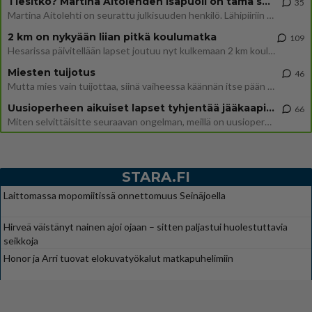
Tiesitkö? Martina Aitolehden isäpuoli on tämä suosittu laulaja
35
Martina Aitolehti on seurattu julkisuuden henkilö. Lähipiiriin mahtuu muitakin tunnettuja henkilöitä. Tiesitkö, että Ma
2 km on nykyään liian pitkä koulumatka
109
Hesarissa päivitellään lapset joutuu nyt kulkemaan 2 km kouluun jösses. Ruostefillarilla tuo matka menee vaikka miten äk
Miesten tuijotus
46
Mutta mies vain tuijottaa, siinä vaiheessa käännän itse pään pois. Mikä juttu? Yleensä jos joku tuijottaa tai katsoo, hä
Uusioperheen aikuiset lapset tyhjentää jääkaapin käydessään
66
Miten selvittäisitte seuraavan ongelman, meillä on uusioperhe, minulla teini-ikäiset lapset ja puolisolla aikuiset, jotk
STARA.FI
Laittomassa mopomiitissä onnettomuus Seinäjoella
Hirveä väistänyt nainen ajoi ojaan – sitten paljastui huolestuttavia
seikkoja
Honor ja Arri tuovat elokuvatyökalut matkapuhelimiin