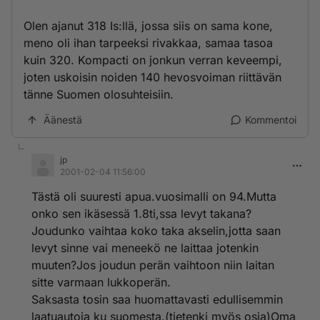
Olen ajanut 318 Is:llä, jossa siis on sama kone,
meno oli ihan tarpeeksi rivakkaa, samaa tasoa
kuin 320. Kompacti on jonkun verran keveempi,
joten uskoisin noiden 140 hevosvoiman riittävän
tänne Suomen olosuhteisiin.
Äänestä
Kommentoi
jp
2001-02-04 11:56:00
Tästä oli suuresti apua.vuosimalli on 94.Mutta
onko sen ikäsessä 1.8ti,ssa levyt takana?
Joudunko vaihtaa koko taka akselin,jotta saan
levyt sinne vai meneekö ne laittaa jotenkin
muuten?Jos joudun perän vaihtoon niin laitan
sitte varmaan lukkoperän.
Saksasta tosin saa huomattavasti edullisemmin
laatuautoja ku suomesta.(tietenki myös osia)Oma