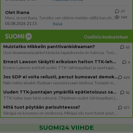
37
Olet ihana
560
Muru, sä oot ihana. Tunsitko sen sähkön meidän välillä kun oltiin ihan låhekkäin? 👩‍❤️‍👩❤️😼😘
05.08.2026 21:15
Ikävä
Osallistu keskusteluun
Muistatko Mikkelin panttivankidraaman?
62
Uusi draamasarja järkyttävästä tapauksesta on tulossa. Tositapahtumiin perustuva sarja ammentaa vuoden 1986 Mikkelin pan
Ernest Lawson täräytti erikoisen heiton TTK-lehdistötilaisuudessa: " Onko tässä tarkoituksena...?"
4
Ernest Lawson esitteli uudet TTK-tähtioppilaat ja opettajat torstaina 6.8. lehdistölle. Tulevalla kaudella on yksi hausk
Jos SDP ei voita reilusti, persut kumoavat demokratian Suomesta
620
Näin tekisi ainakin Rydman seuratessaan idolinsa Trumpin mallia https://www.is.fi/politiikka/art-2000012187244.html
Uuden TTK-juontajan ympärillä epätietoisuus sakenee - Nyt MTV hämmentää soppaa
42
TTK tulee taas tänä syksynä. Ohjelman uudet tähtioppilaat julkistetaan torstaina 6. elokuuta klo 14 alkavassa lehdistö
Mitä tuot pöytään parisuhteessa?
477
Siinäpä se kysymys on otsikossa. Mitäpä siis tuot/toisit pöytään parisuhteessa? Oletko mies vai nainen? Koetko sen mitä
SUOMI24 VIIHDE