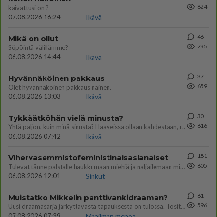
824
kaivattusi on ?
07.08.2026 16:24
Ikävä
46
Mikä on ollut
735
Söpöintä välillämme?
06.08.2026 14:44
Ikävä
37
Hyvännäköinen pakkaus
659
Olet hyvännäköinen pakkaus nainen.
06.08.2026 13:03
Ikävä
30
Tykkäätköhän vielä minusta?
616
Yhtä paljon, kuin minä sinusta? Haaveissa ollaan kahdestaan, rauhassa ja lähennytään fyysisesti ja tutustutaan syvemmin
06.08.2026 07:42
Ikävä
181
Vihervasemmistofeministinaisasianaiset
605
Tulevat tänne palstalle haukkumaan miehiä ja naljailemaan miehelle, kehuvat olevansa heitä parempia. Itse asuvat MIEHE
06.08.2026 12:01
Sinkut
61
Muistatko Mikkelin panttivankidraaman?
596
Uusi draamasarja järkyttävästä tapauksesta on tulossa. Tositapahtumiin perustuva sarja ammentaa vuoden 1986 Mikkelin pan
07.08.2026 07:39
Maailman menoa