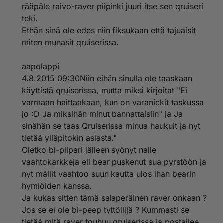
rääpäle raivo-raver piipinki juuri itse sen qruiseri
teki.
Ethän sinä ole edes niin fiksukaan että tajuaisit
miten munasit qruiserissa.
aapolappi
4.8.2015 09:30Niin eihän sinulla ole taaskaan
käyttistä qruiserissa, mutta miksi kirjoitat "Ei
varmaan haittaakaan, kun on varanickit taskussa
jo :D Ja miksihän minut bannattaisiin" ja Ja
sinähän se taas Qruiserissa minua haukuit ja nyt
tietää ylläpitokin asiasta."
Oletko bi-piipari jälleen syönyt nalle
vaahtokarkkeja eli bear puskenut sua pyrstöön ja
nyt mällit vaahtoo suun kautta ulos ihan bearin
hymiöiden kanssa.
Ja kukas sitten tämä salaperäinen raver onkaan ?
Jos se ei ole bi-peep tyttöilijä ? Kummasti se
tietää mitä raver touhuu qruiserissa ja postailee