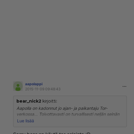
aapolappi
2015-11-09 09:48:43
bear_nick2
kirjoitti:
Aapolla on kadonnut jo ajan- ja paikantaju Tor-
verkossa... Toivottavasti on turvallisesti neljän seinän
sisällä, ettei lätkäise väärän maan passia tiskiin, kun
Lue lisää
virkavalta tulee hakemaan :D