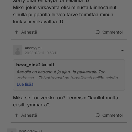
Sorry bear en käytä tor selainta :D
Miksi jokin virkavalta olisi minusta kiinnostunut,
sinulla piipparilla hirveä tarve toimittaa minun
luokseni virkavaltaa :D
Äänestä
Kommentoi
Anonyymi
2023-08-11 19:53:11
bear_nick2
kirjoitti:
Aapolla on kadonnut jo ajan- ja paikantaju Tor-
verkossa... Toivottavasti on turvallisesti neljän seinän
sisällä, ettei lätkäise väärän maan passia tiskiin, kun
Lue lisää
virkavalta tulee hakemaan :D
Mikä se Tor verkko on? Terveisin "kuullut mutta
ei silti ymmärrä".
Äänestä
Kommentoi
IamSorrow80