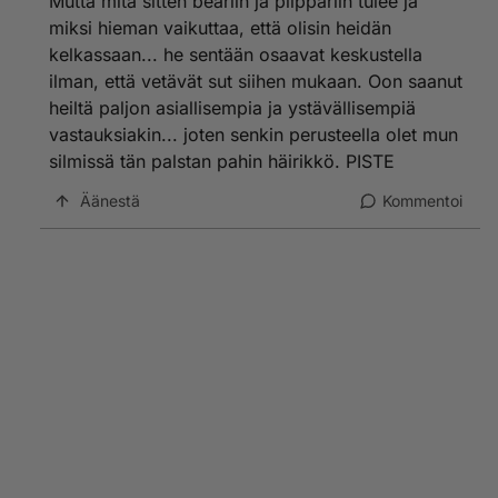
Mutta mitä sitten beariin ja piippariin tulee ja
miksi hieman vaikuttaa, että olisin heidän
kelkassaan... he sentään osaavat keskustella
ilman, että vetävät sut siihen mukaan. Oon saanut
heiltä paljon asiallisempia ja ystävällisempiä
vastauksiakin... joten senkin perusteella olet mun
silmissä tän palstan pahin häirikkö. PISTE
Äänestä
Kommentoi