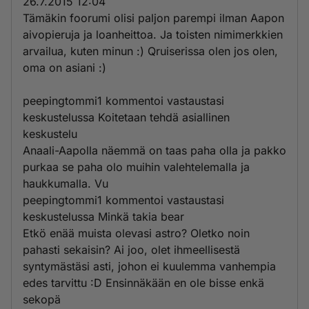
26.7.2015 12:04
Tämäkin foorumi olisi paljon parempi ilman Aapon
aivopieruja ja loanheittoa. Ja toisten nimimerkkien
arvailua, kuten minun :) Qruiserissa olen jos olen,
oma on asiani :)
peepingtommi1 kommentoi vastaustasi
keskustelussa Koitetaan tehdä asiallinen
keskustelu
Anaali-Aapolla näemmä on taas paha olla ja pakko
purkaa se paha olo muihin valehtelemalla ja
haukkumalla. Vu
peepingtommi1 kommentoi vastaustasi
keskustelussa Minkä takia bear
Etkö enää muista olevasi astro? Oletko noin
pahasti sekaisin? Ai joo, olet ihmeellisestä
syntymästäsi asti, johon ei kuulemma vanhempia
edes tarvittu :D Ensinnäkään en ole bisse enkä
sekopä