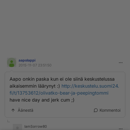
aapolappi
2015-11-07 23:51:50
Aapo onkin paska kun ei ole siinä keskustelussa
aikaisemmin läärynyt :)
http://keskustelu.suomi24.
fi/t/13753612/olivatko-bear-ja-peepingtommi
have nice day and jerk cum ;)
Äänestä
Kommentoi
IamSorrow80