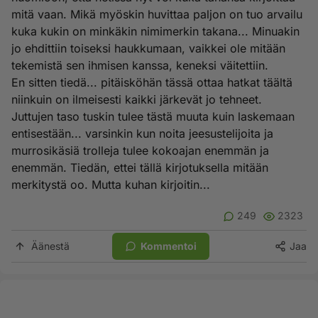
mitä vaan. Mikä myöskin huvittaa paljon on tuo arvailu
kuka kukin on minkäkin nimimerkin takana... Minuakin
jo ehdittiin toiseksi haukkumaan, vaikkei ole mitään
tekemistä sen ihmisen kanssa, keneksi väitettiin.
En sitten tiedä... pitäisköhän tässä ottaa hatkat täältä
niinkuin on ilmeisesti kaikki järkevät jo tehneet.
Juttujen taso tuskin tulee tästä muuta kuin laskemaan
entisestään... varsinkin kun noita jeesustelijoita ja
murrosikäsiä trolleja tulee kokoajan enemmän ja
enemmän. Tiedän, ettei tällä kirjotuksella mitään
merkitystä oo. Mutta kuhan kirjoitin...
249
2323
Äänestä
Kommentoi
Jaa