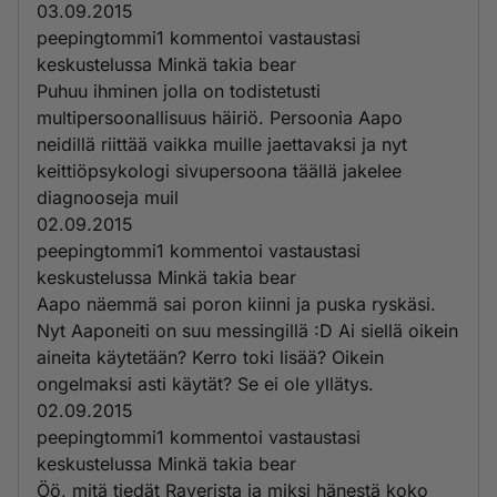
03.09.2015
peepingtommi1 kommentoi vastaustasi
keskustelussa Minkä takia bear
Puhuu ihminen jolla on todistetusti
multipersoonallisuus häiriö. Persoonia Aapo
neidillä riittää vaikka muille jaettavaksi ja nyt
keittiöpsykologi sivupersoona täällä jakelee
diagnooseja muil
02.09.2015
peepingtommi1 kommentoi vastaustasi
keskustelussa Minkä takia bear
Aapo näemmä sai poron kiinni ja puska ryskäsi.
Nyt Aaponeiti on suu messingillä :D Ai siellä oikein
aineita käytetään? Kerro toki lisää? Oikein
ongelmaksi asti käytät? Se ei ole yllätys.
02.09.2015
peepingtommi1 kommentoi vastaustasi
keskustelussa Minkä takia bear
Öö, mitä tiedät Raverista ja miksi hänestä koko