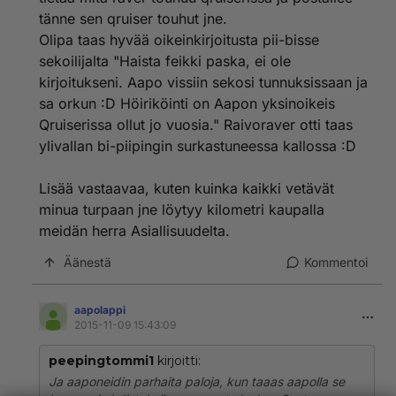
tänne sen qruiser touhut jne.
Olipa taas hyvää oikeinkirjoitusta pii-bisse
sekoilijalta "Haista feikki paska, ei ole
kirjoitukseni. Aapo vissiin sekosi tunnuksissaan ja
sa orkun :D Höiriköinti on Aapon yksinoikeis
Qruiserissa ollut jo vuosia." Raivoraver otti taas
ylivallan bi-piipingin surkastuneessa kallossa :D
Lisää vastaavaa, kuten kuinka kaikki vetävät
minua turpaan jne löytyy kilometri kaupalla
meidän herra Asiallisuudelta.
Äänestä
Kommentoi
aapolappi
2015-11-09 15:43:09
peepingtommi1
kirjoitti:
Ja aaponeidin parhaita paloja, kun taaas aapolla se