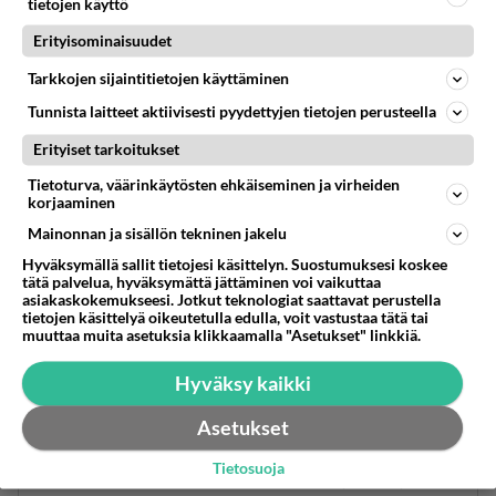
tietojen käyttö
Äänestä
Kommentoi
Erityisominaisuudet
IamSorrow80
Tarkkojen sijaintitietojen käyttäminen
2015-11-08 11:00:59
Tunnista laitteet aktiivisesti pyydettyjen tietojen perusteella
No kuten jo kerroin... EN LUE KAIKKIA
KETJUJA!!! Ainoastaan oon huomannut, kuinka
Erityiset tarkoitukset
sä yleensä pistät piipparista jotakin johonkin
Tietoturva, väärinkäytösten ehkäiseminen ja virheiden
ketjuun ja PAM!! Teidän stoorii en sen koommin
korjaaminen
tiedä enkä haluakkaan... eikä se nyt edes ollut
Mainonnan ja sisällön tekninen jakelu
mun aloitukseni pointtikaan...
Hyväksymällä sallit tietojesi käsittelyn. Suostumuksesi koskee
tätä palvelua, hyväksymättä jättäminen voi vaikuttaa
Äänestä
Kommentoi
asiakaskokemukseesi. Jotkut teknologiat saattavat perustella
tietojen käsittelyä oikeutetulla edulla, voit vastustaa tätä tai
muuttaa muita asetuksia klikkaamalla "Asetukset" linkkiä.
IamSorrow80
2015-11-08 00:40:10
Hyväksy kaikki
Voi voi aapoa... kovasti pittää nyt sitte hakemalla
Asetukset
hakea juttuja...
Tietosuoja
Kun minä sanon, että hän häiriköi ketjuissa, joita