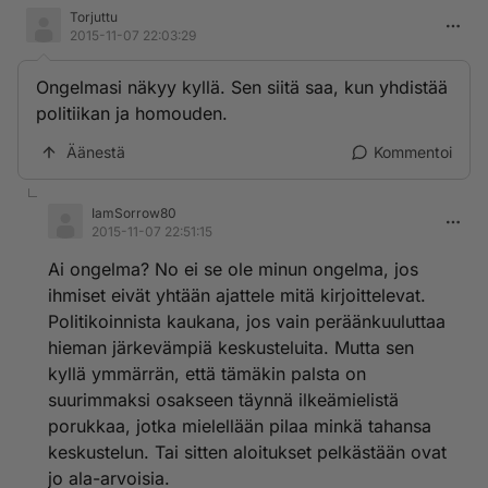
Torjuttu
2015-11-07 22:03:29
Ongelmasi näkyy kyllä. Sen siitä saa, kun yhdistää
politiikan ja homouden.
Äänestä
Kommentoi
IamSorrow80
2015-11-07 22:51:15
Ai ongelma? No ei se ole minun ongelma, jos
ihmiset eivät yhtään ajattele mitä kirjoittelevat.
Politikoinnista kaukana, jos vain peräänkuuluttaa
hieman järkevämpiä keskusteluita. Mutta sen
kyllä ymmärrän, että tämäkin palsta on
suurimmaksi osakseen täynnä ilkeämielistä
porukkaa, jotka mielellään pilaa minkä tahansa
keskustelun. Tai sitten aloitukset pelkästään ovat
jo ala-arvoisia.