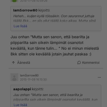
2015-11-08 10:59:26
IamSorrow80
kirjoitti:
Heheh... kuljen kyllä töissäkin. Oon seurannut juttuja
täällä 8kk... en siis ollut täällä koko aikaa. Mutta siinä
oot oikeassa, että senkin vähäisen ajan olisi voinut
Lue lisää
mahdollisesti käyttää paremminkin... ei näytä homoilla
olevan kauheesti järkevää sanottavaa... ja jos on niin...
Juu onhan "Mutta sen sanon, että bearilta ja
piipparilta sain oikein lämpimät osanotot
keväällä, kun tänne tulin... " No ei minun mielestä
8kk sitten ole keväällä jotain jauhat paskaa :)
Äänestä
Kommentoi
IamSorrow80
2015-11-08 16:15:30
aapolappi
kirjoitti:
Juu onhan "Mutta sen sanon, että bearilta ja
piipparilta sain oikein lämpimät osanotot keväällä, kun
tänne tulin... " No ei minun mielestä 8kk sitten ole
Lue lisää