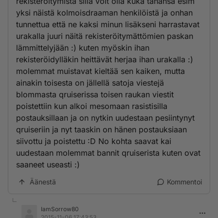
rekisteröitymistä sillä voit olla kuka tahansa esim
yksi näistä kolmoisdraaman henkilöistä ja onhan
tunnettua että ne kaksi minun lisäkseni harrastavat
urakalla juuri näitä rekisteröitymättömien paskan
lämmittelyjään :) kuten myöskin ihan
rekisteröidylläkin heittävät herjaa ihan urakalla :)
molemmat muistavat kieltää sen kaiken, mutta
ainakin toisesta on jällellä satoja viestejä
blommasta qruiserissa toisen raukan viestit
poistettiin kun alkoi mesomaan rasistisilla
postauksillaan ja on nytkin uudestaan pesiintynyt
qruiseriin ja nyt taaskin on hänen postauksiaan
siivottu ja poistettu :D No kohta saavat kai
uudestaan molemmat bannit qruiserista kuten ovat
saaneet useasti :)
Äänestä
Kommentoi
IamSorrow80
2015-11-06 17:43:53