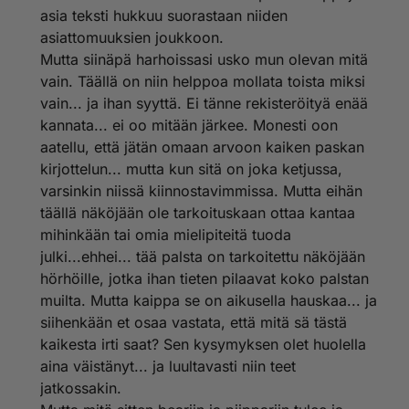
asia teksti hukkuu suorastaan niiden
asiattomuuksien joukkoon.
Mutta siinäpä harhoissasi usko mun olevan mitä
vain. Täällä on niin helppoa mollata toista miksi
vain... ja ihan syyttä. Ei tänne rekisteröityä enää
kannata... ei oo mitään järkee. Monesti oon
aatellu, että jätän omaan arvoon kaiken paskan
kirjottelun... mutta kun sitä on joka ketjussa,
varsinkin niissä kiinnostavimmissa. Mutta eihän
täällä näköjään ole tarkoituskaan ottaa kantaa
mihinkään tai omia mielipiteitä tuoda
julki...ehhei... tää palsta on tarkoitettu näköjään
hörhöille, jotka ihan tieten pilaavat koko palstan
muilta. Mutta kaippa se on aikusella hauskaa... ja
siihenkään et osaa vastata, että mitä sä tästä
kaikesta irti saat? Sen kysymyksen olet huolella
aina väistänyt... ja luultavasti niin teet
jatkossakin.