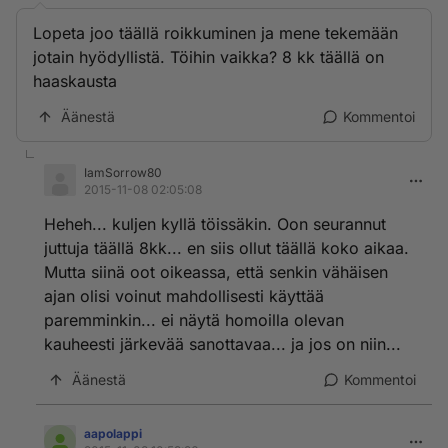
Lopeta joo täällä roikkuminen ja mene tekemään
jotain hyödyllistä. Töihin vaikka? 8 kk täällä on
haaskausta
Äänestä
Kommentoi
IamSorrow80
2015-11-08 02:05:08
Heheh... kuljen kyllä töissäkin. Oon seurannut
juttuja täällä 8kk... en siis ollut täällä koko aikaa.
Mutta siinä oot oikeassa, että senkin vähäisen
ajan olisi voinut mahdollisesti käyttää
paremminkin... ei näytä homoilla olevan
kauheesti järkevää sanottavaa... ja jos on niin...
Äänestä
Kommentoi
aapolappi