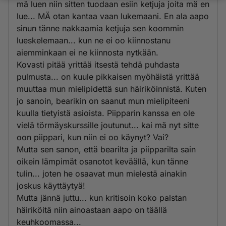
mä luen niin sitten tuodaan esiin ketjuja joita mä en
lue... MÄ otan kantaa vaan lukemaani. En ala aapo
sinun tänne nakkaamia ketjuja sen koommin
lueskelemaan... kun ne ei oo kiinnostanu
aiemminkaan ei ne kiinnosta nytkään.
Kovasti pitää yrittää itsestä tehdä puhdasta
pulmusta... on kuule pikkaisen myöhäistä yrittää
muuttaa mun mielipidettä sun häiriköinnistä. Kuten
jo sanoin, bearikin on saanut mun mielipiteeni
kuulla tietyistä asioista. Piipparin kanssa en ole
vielä törmäyskurssille joutunut... kai mä nyt sitte
oon piippari, kun niin ei oo käynyt? Vai?
Mutta sen sanon, että bearilta ja piipparilta sain
oikein lämpimät osanotot keväällä, kun tänne
tulin... joten he osaavat mun mielestä ainakin
joskus käyttäytyä!
Mutta jännä juttu... kun kritisoin koko palstan
häiriköitä niin ainoastaan aapo on täällä
keuhkoomassa...