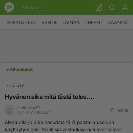
Valikko
KESKUSTELU
VIIHDE
LAINAA
TREFFIT
SÄÄNNÖT
Aihealueet
Gay
Hyvänen aika mitä tästä tulee....
IamSorrow80
Ilmoita
2015-11-06 15:23:07
Alkaa olla jo aika hanurista tällä palstalla useiden
käyttäytyminen. Asiallisia vastauksia haluavat saavat