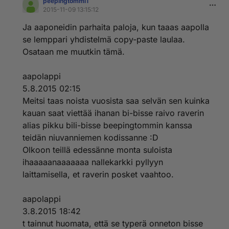
peepingtommi1
2015-11-09 13:15:12
Ja aaponeidin parhaita paloja, kun taaas aapolla
se lemppari yhdistelmä copy-paste laulaa.
Osataan me muutkin tämä.
aapolappi
5.8.2015 02:15
Meitsi taas noista vuosista saa selvän sen kuinka
kauan saat viettää ihanan bi-bisse raivo raverin
alias pikku bili-bisse beepingtommin kanssa
teidän niuvanniemen kodissanne :D
Olkoon teillä edessänne monta suloista
ihaaaaanaaaaaaa nallekarkki pyllyyn
laittamisella, et raverin posket vaahtoo.
aapolappi
3.8.2015 18:42
t tainnut huomata, että se typerä onneton bisse