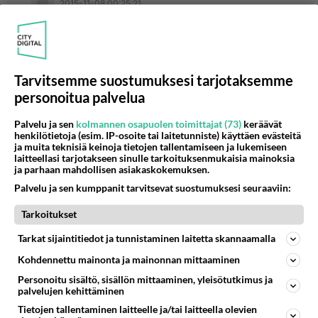
2015-11-08 00:25:21
Heheheh.... aika pientä verraten siihen, mitä oot
ite piipparista sanonut... vaan onko
hyväksyttävää? Ei oo...
HAPPY NOW?
Tarvitsemme suostumuksesi tarjotaksemme
personoitua palvelua
Äänestä
Kommentoi
Palvelu ja sen
kolmannen osapuolen toimittajat (73)
keräävät
henkilötietoja (esim. IP-osoite tai laitetunniste) käyttäen evästeitä
aapolappi
ja muita teknisiä keinoja tietojen tallentamiseen ja lukemiseen
2015-11-08 10:55:13
laitteellasi tarjotakseen sinulle tarkoituksenmukaisia mainoksia
ja parhaan mahdollisen asiakaskokemuksen.
IamSorrow80
kirjoitti:
Palvelu ja sen kumppanit tarvitsevat suostumuksesi seuraaviin:
Heheheh.... aika pientä verraten siihen, mitä oot ite
piipparista sanonut... vaan onko hyväksyttävää? Ei
Tarkoitukset
oo...
Tarkat sijaintitiedot ja tunnistaminen laitetta skannaamalla
HAPPY NOW?
Kohdennettu mainonta ja mainonnan mittaaminen
No sitten et ole huomannut mitä kaikkea se
Personoitu sisältö, sisällön mittaaminen, yleisötutkimus ja
palvelujen kehittäminen
kirjoittelee :)
Tietojen tallentaminen laitteelle ja/tai laitteella olevien