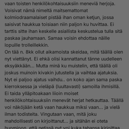
vaan toisten henkilökohtaisuuksiin meneviä herjoja.
Voisivat nämä nimeltä maitsemattomat
kolmiodraamalaiset pistää ihan oman ketjun, jossa
saisivat haukkua toisiaan niin paljon ku huvittaa. Ei
tarttis sitte ihan keskelle asiallista keskustelua tulla sitä
paskaa jauhamaan. Samaa voisin ehdottaa näille
lopuille trolleillekkin.
On tää n. 8kk ollut aikamoista skeidaa, mitä täällä olen
nyt viettänyt. Ei ehkä olisi kannattanut tänne uudelleen
eksyäkkään... Mutta minä ku muistelin, että täällä oli
joskus muinoin kivakin jutustella ja vaihtaa ajatuksia.
Nyt ei paljoo ajatus vaihdu.. on koko ajan sama paska
kierroksessa ja vieläpä (luultavasti) samoilla ihmisillä.
Ei taida ylläpitoakaan liioin moiset
henkilökohtaisuuksiin menevät herjat hetkauttaa. Täällä
voi näköjään ketä vaan haukkua miksi vaan... ja vielä
ilman todisteita. Vingutaan vaan, mitä joku
mahdollisesti on kirjoittanut... ja sitähän ei oteta
huomioon, että netissä nyt voi kuka tahansa kirjoittaa