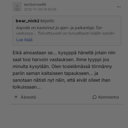
IamSorrow80
2015-11-08 19:36:59
bear_nick2
kirjoitti:
Aapolla on kadonnut jo ajan- ja paikantaju Tor-
verkossa... Toivottavasti on turvallisesti neljän seinän
sisällä, ettei lätkäise väärän maan passia tiskiin, kun
Lue lisää
virkavalta tulee hakemaan :D
Eikä ainoastaan se... kysyppä häneltä jotain niin
saat tosi harvoin vastauksen. Ihme tyyppi jos
minulta kysytään. Olen tosielämässä törmänny
pariin saman kaltaiseen tapaukseen... ja
sanotaan nätisti nyt näin, että eivät olleet ihan
tolkuissaan...
Äänestä
Kommentoi