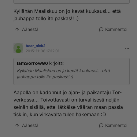
keväällä jotain jauhat paskaa :)
Kyllähän Maaliskuu on jo kevät kuukausi... että
jauhappa tollo ite paskas!! :)
Äänestä
Kommentoi
bear_nick2
2015-11-08 17:12:01
IamSorrow80
kirjoitti:
Kyllähän Maaliskuu on jo kevät kuukausi... että
jauhappa tollo ite paskas!! :)
Aapolla on kadonnut jo ajan- ja paikantaju Tor-
verkossa... Toivottavasti on turvallisesti neljän
seinän sisällä, ettei lätkäise väärän maan passia
tiskiin, kun virkavalta tulee hakemaan :D
Äänestä
Kommentoi