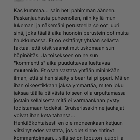
Kas kummaa... sain heti pahimman ääneen.
Paskanjauhasta puheenollen, niin kyllä mun
lukemani ja näkemäni perusteella se oot juuri
sinä, joka täällä aika huonoin perustein oot muita
haukkumassa. Et oo esittänyt yhtään sellasta
faktaa, että oisit saanut mut uskomaan sun
höpinöitäs. Ja toisekseen on ne sun
"kommenttis" aika puuduttavaa luettavaa
muutenkin. Et osaa vastata yhtään mihinkään
ilman, että siihen sisältyis bear tai piippari. Mä en
ihan oikeestikkaan jaksa ymmärtää, miten joku
jaksaa täällä päivästä toiseen olla urputtamassa
jostain sellaisesta mitä ei varmaankaan pysty
todistamaan todeksi. Qruiserissakin ne jauhajat
voivat ihan ketä tahansa...
Henkilökohtaisesti en ole moneenkaan ketjuun
viitsinyt edes vastata, jos olet sinne ehtinyt
kommentoimaan... sillä se on loputon luuppi ja