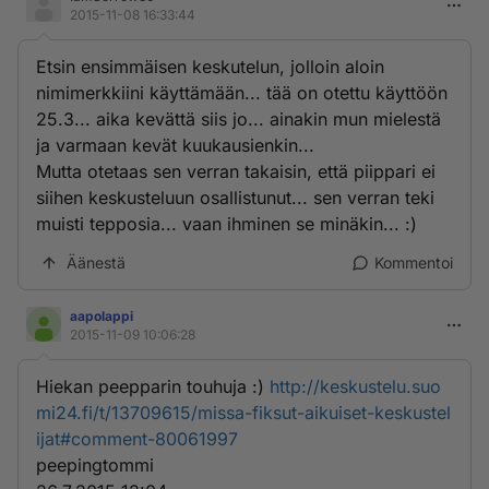
2015-11-08 16:33:44
Etsin ensimmäisen keskutelun, jolloin aloin
nimimerkkiini käyttämään... tää on otettu käyttöön
25.3... aika kevättä siis jo... ainakin mun mielestä
ja varmaan kevät kuukausienkin...
Mutta otetaas sen verran takaisin, että piippari ei
siihen keskusteluun osallistunut... sen verran teki
muisti tepposia... vaan ihminen se minäkin... :)
Äänestä
Kommentoi
aapolappi
2015-11-09 10:06:28
Hiekan peepparin touhuja :)
http://keskustelu.suo
mi24.fi/t/13709615/missa-fiksut-aikuiset-keskustel
ijat#comment-80061997
peepingtommi